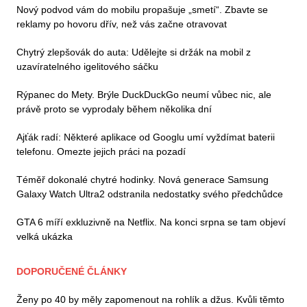
Nový podvod vám do mobilu propašuje „smetí“. Zbavte se
reklamy po hovoru dřív, než vás začne otravovat
Chytrý zlepšovák do auta: Udělejte si držák na mobil z
uzavíratelného igelitového sáčku
Rýpanec do Mety. Brýle DuckDuckGo neumí vůbec nic, ale
právě proto se vyprodaly během několika dní
Ajťák radí: Některé aplikace od Googlu umí vyždímat baterii
telefonu. Omezte jejich práci na pozadí
Téměř dokonalé chytré hodinky. Nová generace Samsung
Galaxy Watch Ultra2 odstranila nedostatky svého předchůdce
GTA 6 míří exkluzivně na Netflix. Na konci srpna se tam objeví
velká ukázka
DOPORUČENÉ ČLÁNKY
Ženy po 40 by měly zapomenout na rohlík a džus. Kvůli těmto