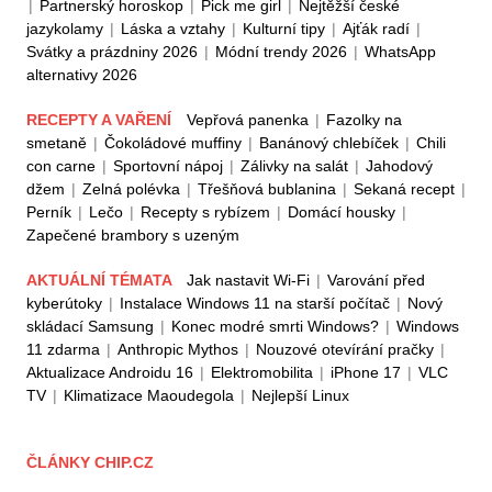
|
Partnerský horoskop
|
Pick me girl
|
Nejtěžší české
jazykolamy
|
Láska a vztahy
|
Kulturní tipy
|
Ajťák radí
|
Svátky a prázdniny 2026
|
Módní trendy 2026
|
WhatsApp
alternativy 2026
RECEPTY A VAŘENÍ
Vepřová panenka
|
Fazolky na
smetaně
|
Čokoládové muffiny
|
Banánový chlebíček
|
Chili
con carne
|
Sportovní nápoj
|
Zálivky na salát
|
Jahodový
džem
|
Zelná polévka
|
Třešňová bublanina
|
Sekaná recept
|
Perník
|
Lečo
|
Recepty s rybízem
|
Domácí housky
|
Zapečené brambory s uzeným
AKTUÁLNÍ TÉMATA
Jak nastavit Wi-Fi
|
Varování před
kyberútoky
|
Instalace Windows 11 na starší počítač
|
Nový
skládací Samsung
|
Konec modré smrti Windows?
|
Windows
11 zdarma
|
Anthropic Mythos
|
Nouzové otevírání pračky
|
Aktualizace Androidu 16
|
Elektromobilita
|
iPhone 17
|
VLC
TV
|
Klimatizace Maoudegola
|
Nejlepší Linux
ČLÁNKY CHIP.CZ