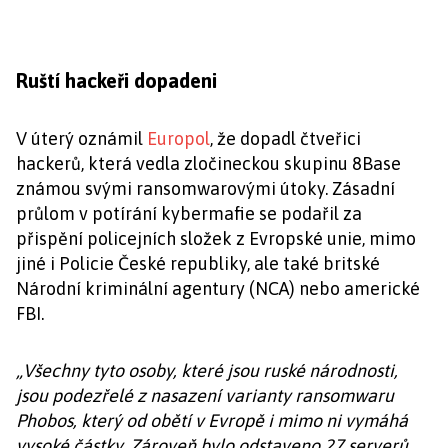
Ruští hackeři dopadeni
V úterý oznámil
Europol
, že dopadl čtveřici
hackerů, která vedla zločineckou skupinu 8Base
známou svými ransomwarovými útoky. Zásadní
průlom v potírání kybermafie se podařil za
přispění policejních složek z Evropské unie, mimo
jiné i Policie České republiky, ale také britské
Národní kriminální agentury (NCA) nebo americké
FBI.
„Všechny tyto osoby, které jsou ruské národnosti,
jsou podezřelé z nasazení varianty ransomwaru
Phobos, který od obětí v Evropě i mimo ni vymáhá
vysoké částky. Zároveň bylo odstaveno 27 serverů