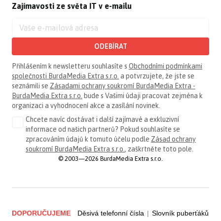
Zajímavosti ze světa IT v e-mailu
ODEBÍRAT
Přihlášením k newsletteru souhlasíte s
Obchodními podmínkami
společnosti BurdaMedia Extra s.r.o.
a potvrzujete, že jste se
seznámili se
Zásadami ochrany soukromí BurdaMedia Extra -
BurdaMedia Extra s.r.o.
bude s Vašimi údaji pracovat zejména k
organizaci a vyhodnocení akce a zasílání novinek.
Chcete navíc dostávat i další zajímavé a exkluzivní
informace od našich partnerů? Pokud souhlasíte se
zpracováním údajů k tomuto účelu podle
Zásad ochrany
soukromí BurdaMedia Extra s.r.o.
, zaškrtněte toto pole.
© 2003—2026 BurdaMedia Extra s.r.o.
DOPORUČUJEME
Děsivá telefonní čísla
|
Slovník puberťáků