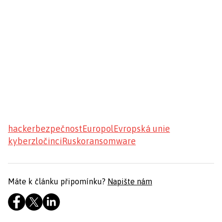
hacker
bezpečnost
Europol
Evropská unie
kyberzločinci
Rusko
ransomware
Máte k článku připomínku?
Napište nám