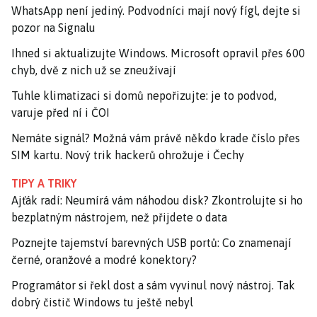
WhatsApp není jediný. Podvodníci mají nový fígl, dejte si
pozor na Signalu
Ihned si aktualizujte Windows. Microsoft opravil přes 600
chyb, dvě z nich už se zneužívají
Tuhle klimatizaci si domů nepořizujte: je to podvod,
varuje před ní i ČOI
Nemáte signál? Možná vám právě někdo krade číslo přes
SIM kartu. Nový trik hackerů ohrožuje i Čechy
TIPY A TRIKY
Ajťák radí: Neumírá vám náhodou disk? Zkontrolujte si ho
bezplatným nástrojem, než přijdete o data
Poznejte tajemství barevných USB portů: Co znamenají
černé, oranžové a modré konektory?
Programátor si řekl dost a sám vyvinul nový nástroj. Tak
dobrý čistič Windows tu ještě nebyl