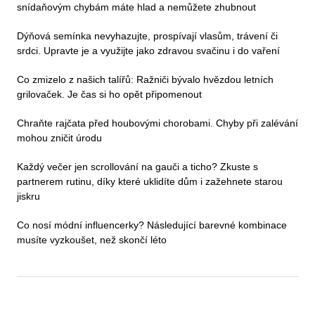
snídaňovým chybám máte hlad a nemůžete zhubnout
Dýňová semínka nevyhazujte, prospívají vlasům, trávení či
srdci. Upravte je a využijte jako zdravou svačinu i do vaření
Co zmizelo z našich talířů: Ražniči bývalo hvězdou letních
grilovaček. Je čas si ho opět připomenout
Chraňte rajčata před houbovými chorobami. Chyby při zalévání
mohou zničit úrodu
Každý večer jen scrollování na gauči a ticho? Zkuste s
partnerem rutinu, díky které uklidíte dům i zažehnete starou
jiskru
Co nosí módní influencerky? Následující barevné kombinace
musíte vyzkoušet, než skončí léto