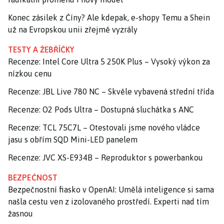
Konec zásilek z Číny? Ale kdepak, e-shopy Temu a Shein
už na Evropskou unii zřejmě vyzrály
TESTY A ŽEBŘÍČKY
Recenze: Intel Core Ultra 5 250K Plus – Vysoký výkon za
nízkou cenu
Recenze: JBL Live 780 NC – Skvěle vybavená střední třída
Recenze: O2 Pods Ultra – Dostupná sluchátka s ANC
Recenze: TCL 75C7L – Otestovali jsme nového vládce
jasu s obřím SQD Mini-LED panelem
Recenze: JVC XS-E934B – Reproduktor s powerbankou
BEZPEČNOST
Bezpečnostní fiasko v OpenAI: Umělá inteligence si sama
našla cestu ven z izolovaného prostředí. Experti nad tím
žasnou