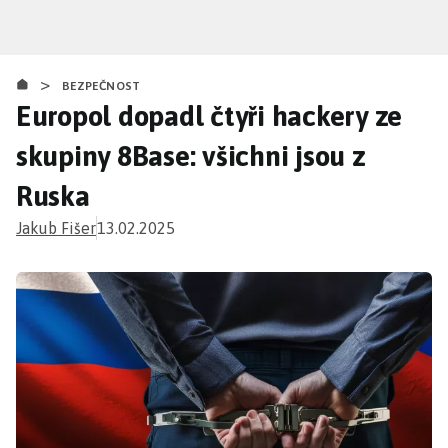
Přejít
k
hlavnímu
>
obsahu
BEZPEČNOST
Europol dopadl čtyři hackery ze
skupiny 8Base: všichni jsou z
Ruska
Jakub Fišer
13.02.2025