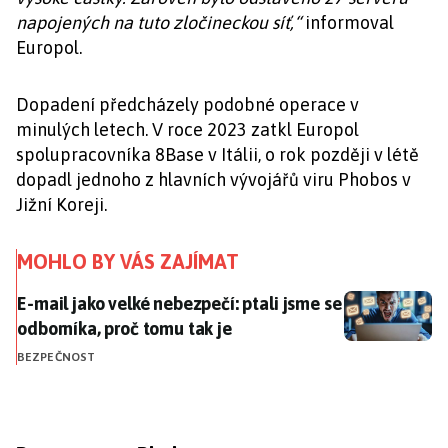
napojených na tuto zločineckou síť,“
informoval
Europol.
Dopadení předcházely podobné operace v
minulých letech. V roce 2023 zatkl Europol
spolupracovníka 8Base v Itálii, o rok později v létě
dopadl jednoho z hlavních vývojářů viru Phobos v
Jižní Koreji.
MOHLO BY VÁS ZAJÍMAT
E-mail jako velké nebezpečí: ptali jsme se odborníka,
E-mail jako velké nebezpečí: ptali jsme se
odborníka, proč tomu tak je
BEZPEČNOST