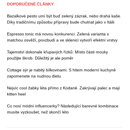
DOPORUČENÉ ČLÁNKY
Bazalkové pesto umí být buď zelený zázrak, nebo drahá kaše.
Díky tradičnímu způsobu přípravy bude chutnat jako v Itálii
Espresso tonic má novou konkurenci. Zelená varianta s
matchou osvěží, povzbudí a ve sklenici vytvoří efektní vrstvy
Tajemství dokonale křupavých řízků: Místo části mouky
použijte škrob. Důležitý je ale poměr
Cottage sýr je nabitý bílkovinami. S hitem moderní kuchyně
zapomenete na nudnou dietu
Nejvíc cool žabky léta přímo z Kodaně. Zakrývají palec a mají
kitten heel
Co nosí módní influencerky? Následující barevné kombinace
musíte vyzkoušet, než skončí léto