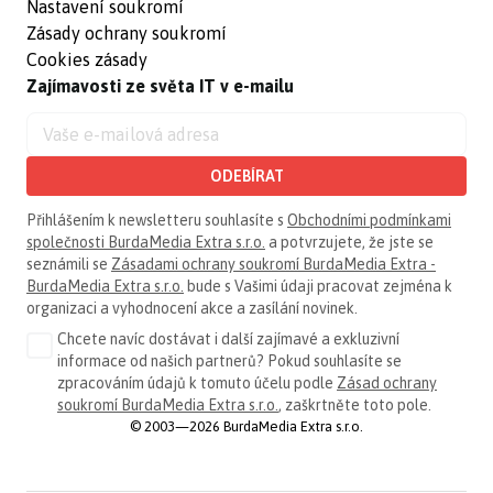
Nastavení soukromí
Zásady ochrany soukromí
Cookies zásady
Zajímavosti ze světa IT v e-mailu
ODEBÍRAT
Přihlášením k newsletteru souhlasíte s
Obchodními podmínkami
společnosti BurdaMedia Extra s.r.o.
a potvrzujete, že jste se
seznámili se
Zásadami ochrany soukromí BurdaMedia Extra -
BurdaMedia Extra s.r.o.
bude s Vašimi údaji pracovat zejména k
organizaci a vyhodnocení akce a zasílání novinek.
Chcete navíc dostávat i další zajímavé a exkluzivní
informace od našich partnerů? Pokud souhlasíte se
zpracováním údajů k tomuto účelu podle
Zásad ochrany
soukromí BurdaMedia Extra s.r.o.
, zaškrtněte toto pole.
© 2003—2026 BurdaMedia Extra s.r.o.