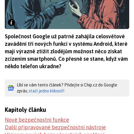
Společnost Google už patrně zahájila celosvětové
zavádění tří nových funkcí v systému Android, které
mají výrazně ztížit zlodějům možnost něco získat
zcizením smartphonů. Co přesně se stane, když vám
někdo telefon ukradne?
Líbí se vám tento článek? Přidejte si Chip.cz do Google
zpráv,
stačí jedno kliknutí!
Kapitoly článku
Nové bezpečnostní funkce
Další připravované bezpečnostní nástroje