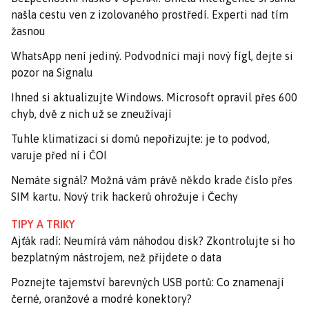
našla cestu ven z izolovaného prostředí. Experti nad tím
žasnou
WhatsApp není jediný. Podvodníci mají nový fígl, dejte si
pozor na Signalu
Ihned si aktualizujte Windows. Microsoft opravil přes 600
chyb, dvě z nich už se zneužívají
Tuhle klimatizaci si domů nepořizujte: je to podvod,
varuje před ní i ČOI
Nemáte signál? Možná vám právě někdo krade číslo přes
SIM kartu. Nový trik hackerů ohrožuje i Čechy
TIPY A TRIKY
Ajťák radí: Neumírá vám náhodou disk? Zkontrolujte si ho
bezplatným nástrojem, než přijdete o data
Poznejte tajemství barevných USB portů: Co znamenají
černé, oranžové a modré konektory?