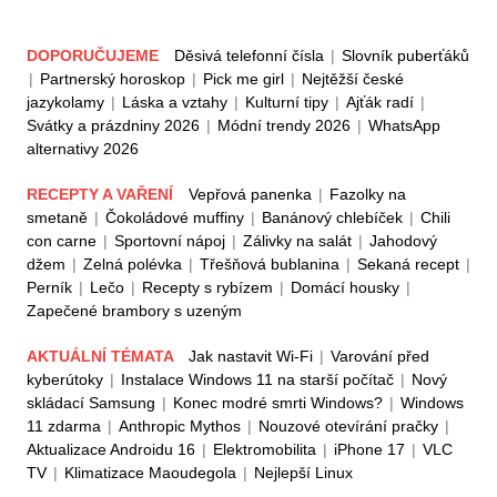
DOPORUČUJEME
Děsivá telefonní čísla
|
Slovník puberťáků
|
Partnerský horoskop
|
Pick me girl
|
Nejtěžší české
jazykolamy
|
Láska a vztahy
|
Kulturní tipy
|
Ajťák radí
|
Svátky a prázdniny 2026
|
Módní trendy 2026
|
WhatsApp
alternativy 2026
RECEPTY A VAŘENÍ
Vepřová panenka
|
Fazolky na
smetaně
|
Čokoládové muffiny
|
Banánový chlebíček
|
Chili
con carne
|
Sportovní nápoj
|
Zálivky na salát
|
Jahodový
džem
|
Zelná polévka
|
Třešňová bublanina
|
Sekaná recept
|
Perník
|
Lečo
|
Recepty s rybízem
|
Domácí housky
|
Zapečené brambory s uzeným
AKTUÁLNÍ TÉMATA
Jak nastavit Wi-Fi
|
Varování před
kyberútoky
|
Instalace Windows 11 na starší počítač
|
Nový
skládací Samsung
|
Konec modré smrti Windows?
|
Windows
11 zdarma
|
Anthropic Mythos
|
Nouzové otevírání pračky
|
Aktualizace Androidu 16
|
Elektromobilita
|
iPhone 17
|
VLC
TV
|
Klimatizace Maoudegola
|
Nejlepší Linux