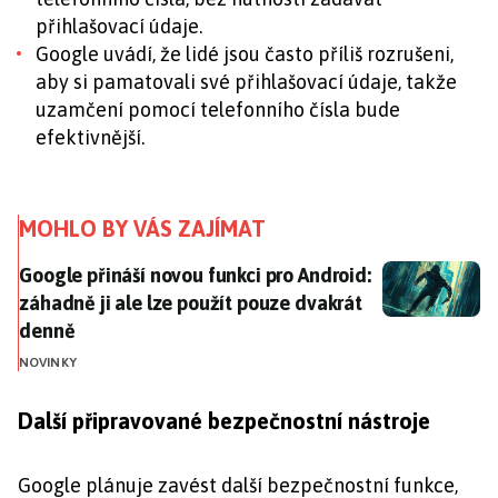
přihlašovací údaje.
Google uvádí, že lidé jsou často příliš rozrušeni,
aby si pamatovali své přihlašovací údaje, takže
uzamčení pomocí telefonního čísla bude
efektivnější.
MOHLO BY VÁS ZAJÍMAT
Google přináší novou funkci pro Android: záhadně ji a
Google přináší novou funkci pro Android:
záhadně ji ale lze použít pouze dvakrát
denně
NOVINKY
Další připravované bezpečnostní nástroje
Google plánuje zavést další bezpečnostní funkce,