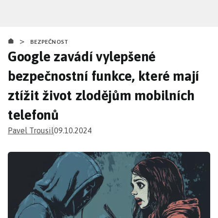
Přejít
k
hlavnímu
>
obsahu
BEZPEČNOST
Google zavádí vylepšené
bezpečnostní funkce, které mají
ztížit život zlodějům mobilních
telefonů
Pavel Trousil
09.10.2024