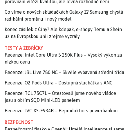
porovnání vítězí kvalitou, ale levná rozhodně není
Co víme o nových skládačkách Galaxy Z? Samsung chystá
radikální proměnu i nový model
Konec zásilek z Číny? Ale kdepak, e-shopy Temu a Shein
už na Evropskou unii zřejmě vyzrály
TESTY A ŽEBŘÍČKY
Recenze: Intel Core Ultra 5 250K Plus – Vysoký výkon za
nízkou cenu
Recenze: JBL Live 780 NC – Skvěle vybavená střední třída
Recenze: O2 Pods Ultra – Dostupná sluchátka s ANC
Recenze: TCL 75C7L – Otestovali jsme nového vládce
jasu s obřím SQD Mini-LED panelem
Recenze: JVC XS-E934B – Reproduktor s powerbankou
BEZPEČNOST
Bezpečnostní fiasko v OpenAI: Umělá inteligence si sama