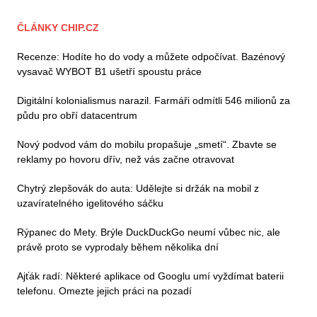
ČLÁNKY CHIP.CZ
Recenze: Hodíte ho do vody a můžete odpočívat. Bazénový
vysavač WYBOT B1 ušetří spoustu práce
Digitální kolonialismus narazil. Farmáři odmítli 546 milionů za
půdu pro obří datacentrum
Nový podvod vám do mobilu propašuje „smetí“. Zbavte se
reklamy po hovoru dřív, než vás začne otravovat
Chytrý zlepšovák do auta: Udělejte si držák na mobil z
uzavíratelného igelitového sáčku
Rýpanec do Mety. Brýle DuckDuckGo neumí vůbec nic, ale
právě proto se vyprodaly během několika dní
Ajťák radí: Některé aplikace od Googlu umí vyždímat baterii
telefonu. Omezte jejich práci na pozadí