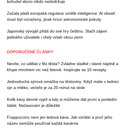
bohužel skoro nikdo nedodržuje
Začala platit evropská regulace umělé inteligence. AI obsah
musí být označený, jinak hrozí astronomické pokuty
Japonský vývojář přidá do své hry češtinu. Stačil zájem
jediného uživatele i vřelý vztah obou zemí
DOPORUČENÉ ČLÁNKY
Nevíte, co udělat z filo těsta? Zvládne sladké i slané náplně a
křupe mnohem víc než listové. Inspirujte se 10 recepty
Jednoduchá sýrová omáčka na těstoviny: Když máte v lednici
sýr a mléko, večeře je za 20 minut na stole
Kolik kávy denně vypít a kdy si můžeme dát první a poslední
šálek: Načasování je důležité
Frappuccino není jen ledová káva. Jak vzniklo a proč jeho
název nemůže používat každá kavárna