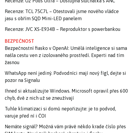
Recenze: O2 Pods Ultra – Dostupná sluchátka s ANC
Recenze: TCL 75C7L – Otestovali jsme nového vládce
jasu s obřím SQD Mini-LED panelem
Recenze: JVC XS-E934B – Reproduktor s powerbankou
BEZPEČNOST
Bezpečnostní fiasko v OpenAI: Umělá inteligence si sama
našla cestu ven z izolovaného prostředí. Experti nad tím
žasnou
WhatsApp není jediný. Podvodníci mají nový fígl, dejte si
pozor na Signalu
Ihned si aktualizujte Windows. Microsoft opravil přes 600
chyb, dvě z nich už se zneužívají
Tuhle klimatizaci si domů nepořizujte: je to podvod,
varuje před ní i ČOI
Nemáte signál? Možná vám právě někdo krade číslo přes