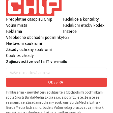
Předplatné časopisu Chip
Redakce a kontakty
Volná místa
Redakční etický kodex
Reklama
Inzerce
Všeobecné obchodní podmínky
RSS
Nastavení soukromí
Zásady ochrany soukromí
Cookies zásady
Zajímavosti ze světa IT v e-mailu
ODEBÍRAT
Přihlášením k newsletteru souhlasíte s
Obchodními podmínkami
společnosti BurdaMedia Extra s.r.o.
a potvrzujete, že jste se
seznámili se
Zásadami ochrany soukromí BurdaMedia Extra -
BurdaMedia Extra s.r.o.
bude s Vašimi údaji pracovat zejména k
organizaci a vyhodnocení akce a zasílání novinek.