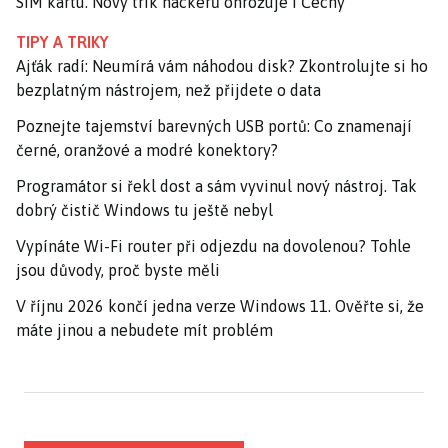
SIM kartu. Nový trik hackerů ohrožuje i Čechy
TIPY A TRIKY
Ajťák radí: Neumírá vám náhodou disk? Zkontrolujte si ho
bezplatným nástrojem, než přijdete o data
Poznejte tajemství barevných USB portů: Co znamenají
černé, oranžové a modré konektory?
Programátor si řekl dost a sám vyvinul nový nástroj. Tak
dobrý čistič Windows tu ještě nebyl
Vypínáte Wi-Fi router při odjezdu na dovolenou? Tohle
jsou důvody, proč byste měli
V říjnu 2026 končí jedna verze Windows 11. Ověřte si, že
máte jinou a nebudete mít problém