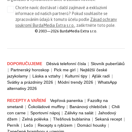
Chcete navíc dostávat i další zajímavé a exkluzivní
informace od našich partnerů? Pokud souhlasíte se
zpracováním údajů k tomuto účelu podle
Zásad ochrany
soukromí BurdaMedia Extra s.r.o.
, zaškrtněte toto pole.
© 2003—2026 BurdaMedia Extra s.r.o.
DOPORUČUJEME
Děsivá telefonní čísla
|
Slovník puberťáků
|
Partnerský horoskop
|
Pick me girl
|
Nejtěžší české
jazykolamy
|
Láska a vztahy
|
Kulturní tipy
|
Ajťák radí
|
Svátky a prázdniny 2026
|
Módní trendy 2026
|
WhatsApp
alternativy 2026
RECEPTY A VAŘENÍ
Vepřová panenka
|
Fazolky na
smetaně
|
Čokoládové muffiny
|
Banánový chlebíček
|
Chili
con carne
|
Sportovní nápoj
|
Zálivky na salát
|
Jahodový
džem
|
Zelná polévka
|
Třešňová bublanina
|
Sekaná recept
|
Perník
|
Lečo
|
Recepty s rybízem
|
Domácí housky
|
Zapečené brambory s uzeným