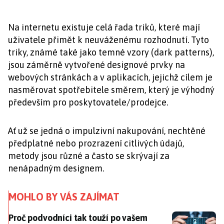
Na internetu existuje celá řada triků, které mají
uživatele přimět k neuváženému rozhodnutí. Tyto
triky, známé také jako temné vzory (dark patterns),
jsou záměrně vytvořené designové prvky na
webových stránkách a v aplikacích, jejichž cílem je
nasměrovat spotřebitele směrem, který je výhodný
především pro poskytovatele/prodejce.
Ať už se jedná o impulzivní nakupování, nechtěné
předplatné nebo prozrazení citlivých údajů,
metody jsou různé a často se skrývají za
nenápadným designem.
MOHLO BY VÁS ZAJÍMAT
Proč podvodníci tak touží po vašem telefonním čísle?
Proč podvodníci tak touží po vašem