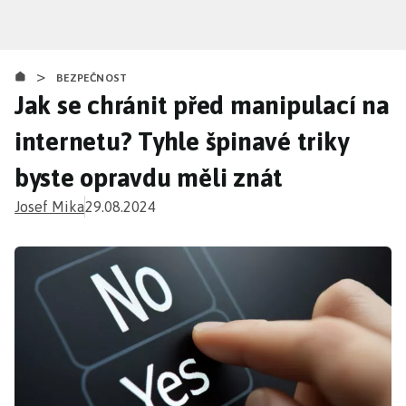
Přejít
k
hlavnímu
>
obsahu
BEZPEČNOST
Jak se chránit před manipulací na
internetu? Tyhle špinavé triky
byste opravdu měli znát
Josef Mika
29.08.2024