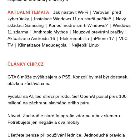
AKTUÁLNÍ TÉMATA
Jak nastavit Wi-Fi
|
Varování před
kyberútoky
|
Instalace Windows 11 na starší počítač
|
Nový
skládací Samsung
|
Konec modré smrti Windows?
|
Windows
11 zdarma
|
Anthropic Mythos
|
Nouzové otevírání pračky
|
Aktualizace Androidu 16
|
Elektromobilita
|
iPhone 17
|
VLC
TV
|
Klimatizace Maoudegola
|
Nejlepší Linux
ČLÁNKY CHIP.CZ
GTA 6 může zvýšit zájem o PS5. Konzolí by měl být dostatek,
otázkou zůstává cena
Vydělal na AI, teď střeží přírodu. Šéf OpenAI poslal přes 100
milionů na záchranu slavného orlího páru
Návod: Zachraňte staré fotografie zdarma a bez skeneru.
Potřebujete jen negativ a dva mobily
Ušetřete peníze při používání lednice. Jednoduchá pravidla