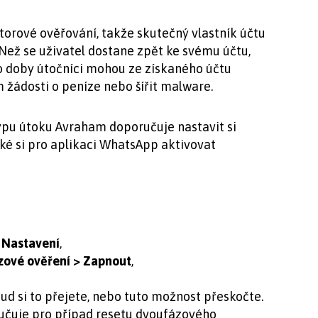
torové ověřování, takže skutečný vlastník účtu
Než se uživatel dostane zpět ke svému účtu,
o doby útočníci mohou ze získaného účtu
žádosti o peníze nebo šířit malware.
ypu útoku Avraham doporučuje nastavit si
aké si pro aplikaci WhatsApp aktivovat
e
Nastavení
,
ové ověření > Zapnout
,
ud si to přejete, nebo tuto možnost přeskočte.
čuje pro případ resetu dvoufázového