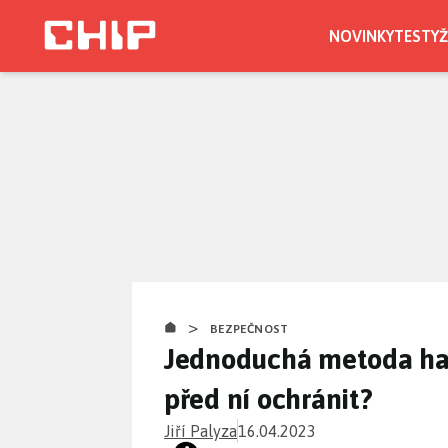
Přejít
k
NOVINKY
TESTY
Ž
hlavnímu
obsahu
>
BEZPEČNOST
Jednoduchá metoda hac
před ní ochránit?
Jiří Palyza
16.04.2023