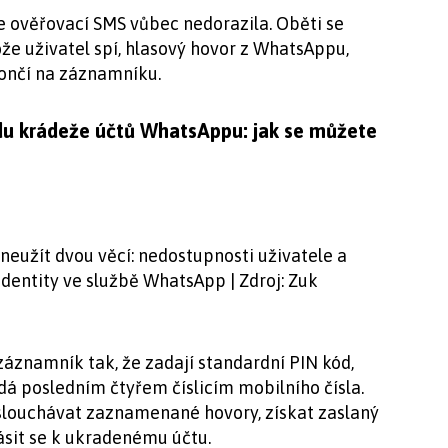
e ověřovací SMS vůbec nedorazila. Oběti se
že uživatel spí, hlasový hovor z WhatsAppu,
skončí na záznamníku.
du krádeže účtů WhatsAppu: jak se můžete
neužít dvou věcí: nedostupnosti uživatele a
dentity ve službě WhatsApp | Zdroj: Zuk
záznamník tak, že zadají standardní PIN kód,
dá posledním čtyřem číslicím mobilního čísla.
ouchávat zaznamenané hovory, získat zaslaný
ásit se k ukradenému účtu.