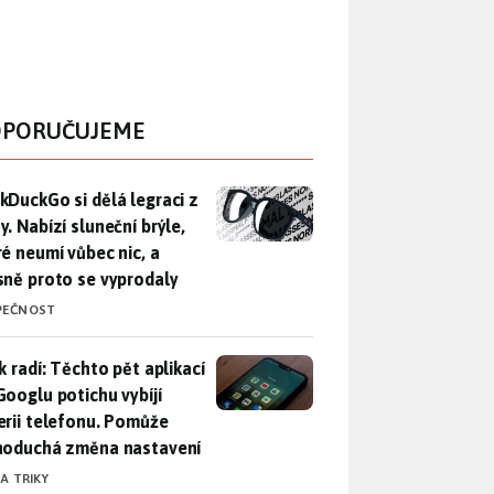
PORUČUJEME
DuckGo si dělá legraci z Mety. Nabízí sluneční brýle, které n
kDuckGo si dělá legraci z
. Nabízí sluneční brýle,
ré neumí vůbec nic, a
sně proto se vyprodaly
PEČNOST
ák radí: Těchto pět aplikací od Googlu potichu vybíjí baterii
k radí: Těchto pět aplikací
Googlu potichu vybíjí
erii telefonu. Pomůže
noduchá změna nastavení
 A TRIKY