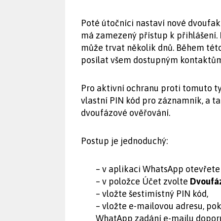
Poté útočníci nastaví nové dvoufak
má zamezený přístup k přihlášení. 
může trvat několik dnů. Během tét
posílat všem dostupným kontaktům 
Pro aktivní ochranu proti tomuto t
vlastní PIN kód pro záznamník, a t
dvoufázové ověřování.
Postup je jednoduchý:
– v aplikaci WhatsApp otevřet
– v položce Účet zvolte
Dvoufáz
– vložte šestimístný PIN kód,
– vložte e-mailovou adresu, pok
WhatApp zadání e-mailu doporu