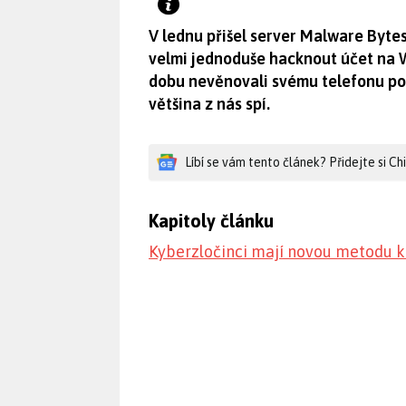
V lednu přišel server Malware Byte
velmi jednoduše hacknout účet na 
dobu nevěnovali svému telefonu poz
většina z nás spí.
Líbí se vám tento článek? Přidejte si C
Kapitoly článku
Kyberzločinci mají novou metodu k