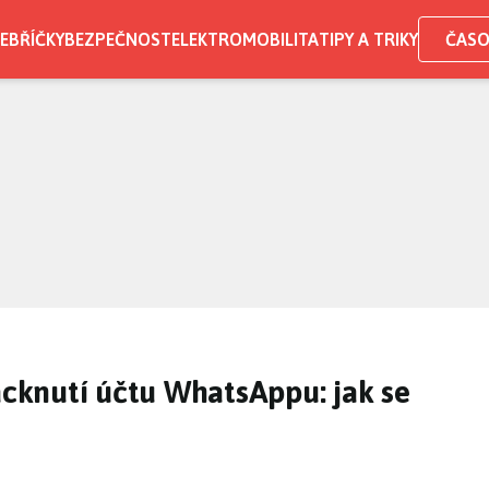
EBŘÍČKY
BEZPEČNOST
ELEKTROMOBILITA
TIPY A TRIKY
ČASO
knutí účtu WhatsAppu: jak se