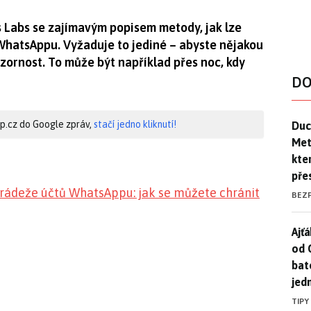
s Labs se zajímavým popisem metody, jak lze
WhatsAppu. Vyžaduje to jediné – abyste nějakou
ornost. To může být například přes noc, kdy
DO
Duck
hip.cz do Google zpráv,
stačí jedno kliknutí!
Duc
Mety
kte
pře
rádeže účtů WhatsAppu: jak se můžete chránit
BEZ
Ajť
Ajťá
od 
bat
jed
TIPY