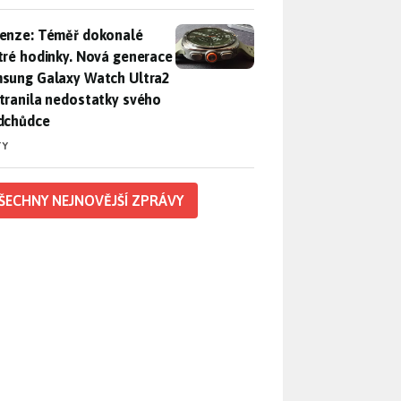
enze: Téměř dokonalé chytré hodinky. Nová generace Samsung
enze: Téměř dokonalé
tré hodinky. Nová generace
sung Galaxy Watch Ultra2
tranila nedostatky svého
dchůdce
TY
ŠECHNY NEJNOVĚJŠÍ ZPRÁVY