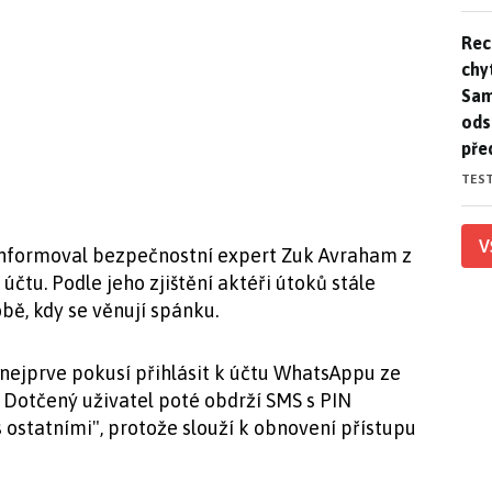
Rec
Rec
chy
Sam
ods
pře
TES
V
nformoval bezpečnostní expert Zuk Avraham z
čtu. Podle jeho zjištění aktéři útoků stále
bě, kdy se věnují spánku.
e nejprve pokusí přihlásit k účtu WhatsAppu ze
. Dotčený uživatel poté obdrží SMS s PIN
 ostatními", protože slouží k obnovení přístupu