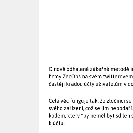
O nově odhalené zákeřné metodě i
firmy ZecOps na svém twitterovém ú
častěji kradou účty uživatelům v do
Celá věc funguje tak, že zločinci s
svého zařízení, což se jim nepodaří
kódem, který "by neměl být sdílen s
k účtu.