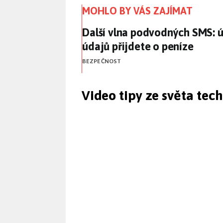
MOHLO BY VÁS ZAJÍMAT
Další vlna podvodných SMS: ú
Další vlna podvodných SMS: ú
údajů přijdete o peníze
BEZPEČNOST
Video tipy ze světa tec