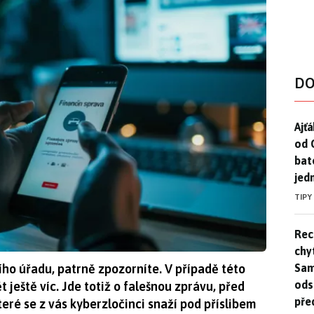
DO
Ajť
Ajťá
od 
bat
jed
TIPY
Rec
Rec
chy
Sam
ho úřadu, patrně zpozorníte. V případě této
ods
 ještě víc. Jde totiž o falešnou zprávu, před
pře
teré se z vás kyberzločinci snaží pod příslibem