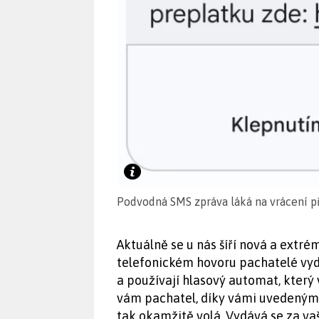
Podvodná SMS zpráva láká na vrácení př
Aktuálně se u nás šíří nová a extré
telefonickém hovoru pachatelé vydá
a používají hlasový automat, který 
vám pachatel, díky vámi uvedeným 
tak okamžitě volá. Vydává se za va