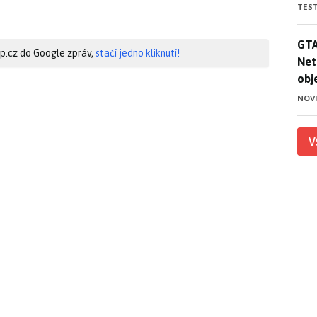
TES
GTA
GTA
hip.cz do Google zpráv,
stačí jedno kliknutí!
Net
obj
NOV
V