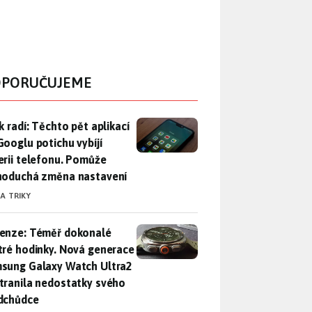
PORUČUJEME
ák radí: Těchto pět aplikací od Googlu potichu vybíjí baterii
k radí: Těchto pět aplikací
Googlu potichu vybíjí
erii telefonu. Pomůže
noduchá změna nastavení
 A TRIKY
enze: Téměř dokonalé chytré hodinky. Nová generace Samsung
enze: Téměř dokonalé
tré hodinky. Nová generace
sung Galaxy Watch Ultra2
tranila nedostatky svého
dchůdce