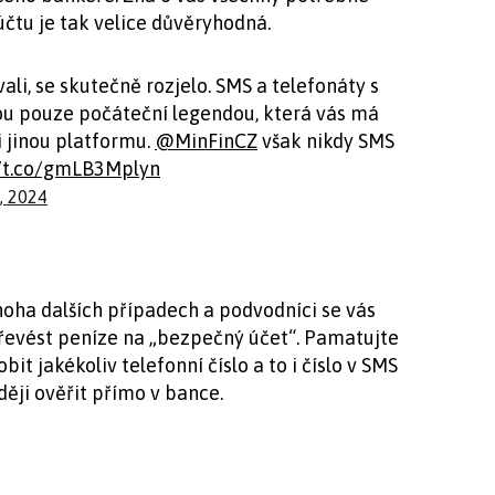
čtu je tak velice důvěryhodná.
ali, se skutečně rozjelo. SMS a telefonáty s
sou pouze počáteční legendou, která vás má
i jinou platformu.
@MinFinCZ
však nikdy SMS
//t.co/gmLB3Mplyn
, 2024
oha dalších případech a podvodníci se vás
převést peníze na „bezpečný účet“. Pamatujte
t jakékoliv telefonní číslo a to i číslo v SMS
aději ověřit přímo v bance.