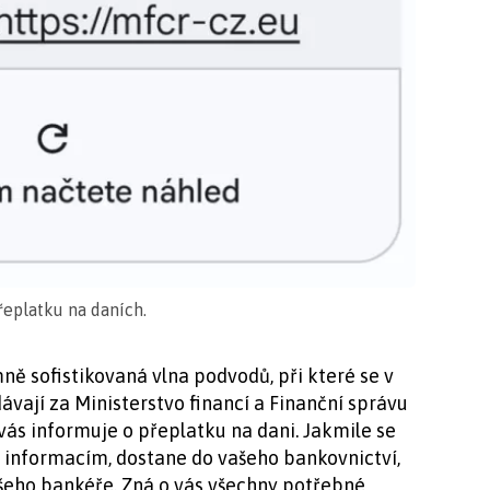
eplatku na daních.
mně sofistikovaná vlna podvodů, při které se v
vají za Ministerstvo financí a Finanční správu
vás informuje o přeplatku na dani. Jakmile se
informacím, dostane do vašeho bankovnictví,
šeho bankéře. Zná o vás všechny potřebné