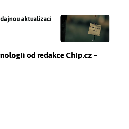
dajnou aktualizací údajů přijdete o peníze
dajnou aktualizací
hnologií od redakce Chip.cz –