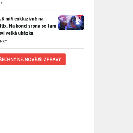
TY
 6 míří exkluzivně na Netflix. Na konci srpna se tam objeví ve
 6 míří exkluzivně na
flix. Na konci srpna se tam
eví velká ukázka
INKY
ŠECHNY NEJNOVĚJŠÍ ZPRÁVY