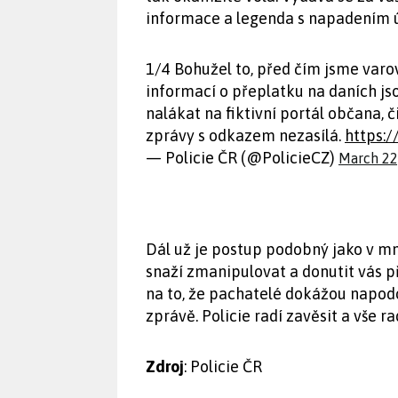
informace a legenda s napadením ú
1/4 Bohužel to, před čím jsme varov
informací o přeplatku na daních j
nalákat na fiktivní portál občana, č
zprávy s odkazem nezasílá.
https:
— Policie ČR (@PolicieCZ)
March 22
Dál už je postup podobný jako v mn
snaží zmanipulovat a donutit vás 
na to, že pachatelé dokážou napodobi
zprávě. Policie radí zavěsit a vše r
Zdroj
: Policie ČR