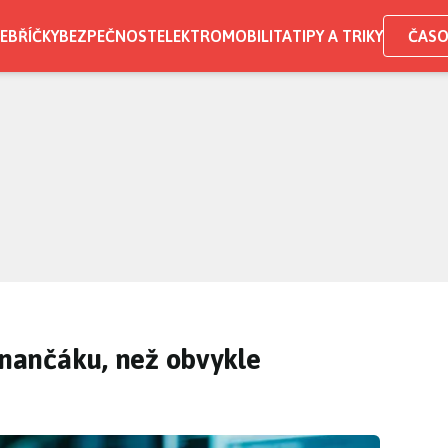
EBŘÍČKY
BEZPEČNOST
ELEKTROMOBILITA
TIPY A TRIKY
ČASO
finančáku, než obvykle