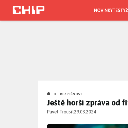
Přejít
k
NOVINKY
TESTY
Ž
hlavnímu
obsahu
>
BEZPEČNOST
Ještě horší zpráva od 
Pavel Trousil
29.03.2024