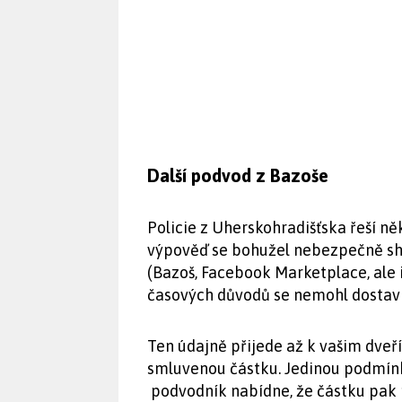
Další podvod z Bazoše
Policie z Uherskohradišťska řeší ně
výpověď se bohužel nebezpečně sh
(Bazoš, Facebook Marketplace, ale i 
časových důvodů se nemohl dostavit
Ten údajně přijede až k vašim dveř
smluvenou částku. Jedinou podmínko
podvodník nabídne, že částku pak 