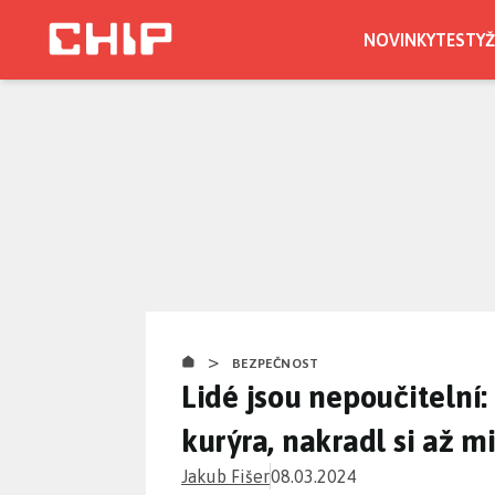
Přejít
k
NOVINKY
TESTY
Ž
hlavnímu
obsahu
>
BEZPEČNOST
Lidé jsou nepoučitelní:
kurýra, nakradl si až m
Jakub Fišer
08.03.2024