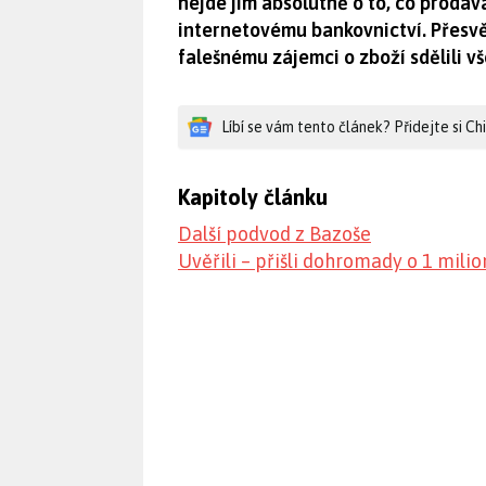
nejde jim absolutně o to, co prodává
internetovému bankovnictví. Přesvěd
falešnému zájemci o zboží sdělili vš
Líbí se vám tento článek? Přidejte si C
Kapitoly článku
Další podvod z Bazoše
Uvěřili – přišli dohromady o 1 mili