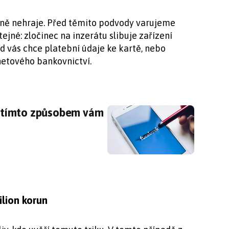
odně nehraje. Před těmito podvody varujeme
tejné: zločinec na inzerátu slibuje zařízení
d vás chce platební údaje ke kartě, nebo
rnetového bankovnictví.
gl: tímto způsobem vám bez ptaní ukradnou Fa
l: tímto způsobem vám
ilion korun