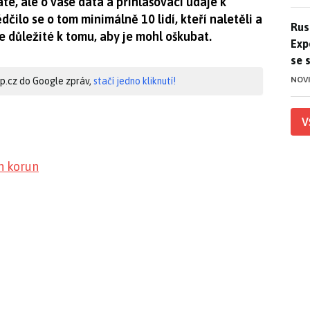
te, ale o vaše data a přihlašovací údaje k
čilo se o tom minimálně 10 lidí, kteří naletěli a
Ruso
Rus
e důležité k tomu, aby je mohl oškubat.
Exp
se 
NOV
hip.cz do Google zpráv,
stačí jedno kliknutí!
V
on korun