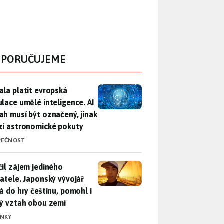
PORUČUJEME
ala platit evropská regulace umělé inteligence. AI obsah musí
ala platit evropská
ulace umělé inteligence. AI
ah musí být označený, jinak
zí astronomické pokuty
PEČNOST
il zájem jediného uživatele. Japonský vývojář přidá do hry češ
čil zájem jediného
vatele. Japonský vývojář
dá do hry češtinu, pomohl i
lý vztah obou zemí
INKY