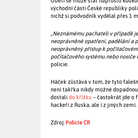
Obětí se může stát naprosto kdokoli
východní části České republiky pol
nichž si podvodník vydělal přes 1 m
„Neznámému pachateli v případě jeh
neoprávněné opatření, padělání a 
neoprávněný přístup k počítačovém
počítačového systému nebo nosiče i
policie.
Háček zůstává v tom, že tyto faleš
není takřka nikdy možné dopadnout
dostali
do křížku
– častokrát jde o f
hackeři z Ruska, ale i z jiných zemí.
Zdroj:
Policie ČR