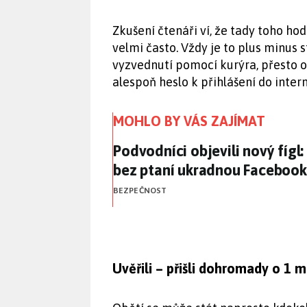
Zkušení čtenáři ví, že tady toho h
velmi často. Vždy je to plus minus s
vyzvednutí pomocí kurýra, přesto o
alespoň heslo k přihlášení do inte
MOHLO BY VÁS ZAJÍMAT
Podvodníci objevili nový fí
Podvodníci objevili nový fíg
bez ptaní ukradnou Facebook
BEZPEČNOST
Uvěřili – přišli dohromady o 1 m