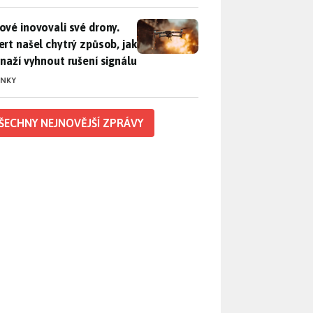
vé inovovali své drony. Expert našel chytrý způsob, jak se sna
ové inovovali své drony.
ert našel chytrý způsob, jak
snaží vyhnout rušení signálu
INKY
ŠECHNY NEJNOVĚJŠÍ ZPRÁVY