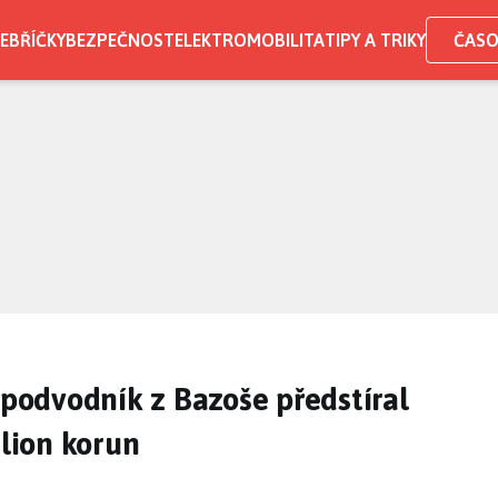
EBŘÍČKY
BEZPEČNOST
ELEKTROMOBILITA
TIPY A TRIKY
ČASO
 podvodník z Bazoše předstíral
ilion korun