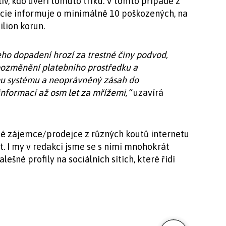
v, kdo uvěří tomuto triku. V tomto případě z
icie informuje o minimálně 10 poškozených, na
ilion korun.
o dopadení hrozí za trestné činy podvod,
pozměnění platebního prostředku a
u systému a neoprávněný zásah do
nformací až osm let za mřížemi,“
uzavírá
né zájemce/prodejce z různých koutů internetu
. I my v redakci jsme se s nimi mnohokrát
alešné profily na sociálních sítích, které řídí