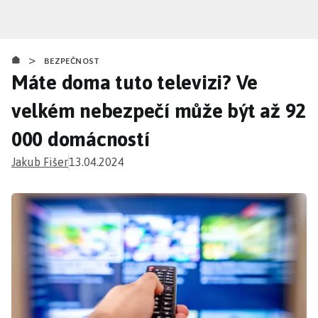
Přejít
k
hlavnímu
>
obsahu
BEZPEČNOST
Máte doma tuto televizi? Ve
velkém nebezpečí může být až 92
000 domácností
Jakub Fišer
13.04.2024