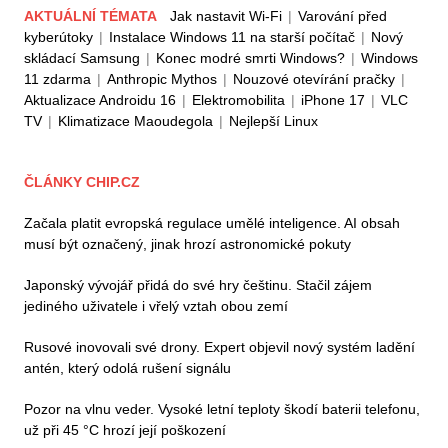
AKTUÁLNÍ TÉMATA
Jak nastavit Wi-Fi
|
Varování před
kyberútoky
|
Instalace Windows 11 na starší počítač
|
Nový
skládací Samsung
|
Konec modré smrti Windows?
|
Windows
11 zdarma
|
Anthropic Mythos
|
Nouzové otevírání pračky
|
Aktualizace Androidu 16
|
Elektromobilita
|
iPhone 17
|
VLC
TV
|
Klimatizace Maoudegola
|
Nejlepší Linux
ČLÁNKY CHIP.CZ
Začala platit evropská regulace umělé inteligence. AI obsah
musí být označený, jinak hrozí astronomické pokuty
Japonský vývojář přidá do své hry češtinu. Stačil zájem
jediného uživatele i vřelý vztah obou zemí
Rusové inovovali své drony. Expert objevil nový systém ladění
antén, který odolá rušení signálu
Pozor na vlnu veder. Vysoké letní teploty škodí baterii telefonu,
už při 45 °C hrozí její poškození