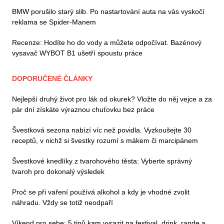
BMW porušilo starý slib. Po nastartování auta na vás vyskočí
reklama se Spider-Manem
Recenze: Hodíte ho do vody a můžete odpočívat. Bazénový
vysavač WYBOT B1 ušetří spoustu práce
DOPORUČENÉ ČLÁNKY
Nejlepší druhý život pro lák od okurek? Vložte do něj vejce a za
pár dní získáte výraznou chuťovku bez práce
Švestková sezona nabízí víc než povidla. Vyzkoušejte 30
receptů, v nichž si švestky rozumí s mákem či marcipánem
Švestkové knedlíky z tvarohového těsta: Vyberte správný
tvaroh pro dokonalý výsledek
Proč se při vaření používá alkohol a kdy je vhodné zvolit
náhradu. Vždy se totiž neodpaří
Víkend pro sebe: 5 tipů kam vyrazit na festival, drink, rande a