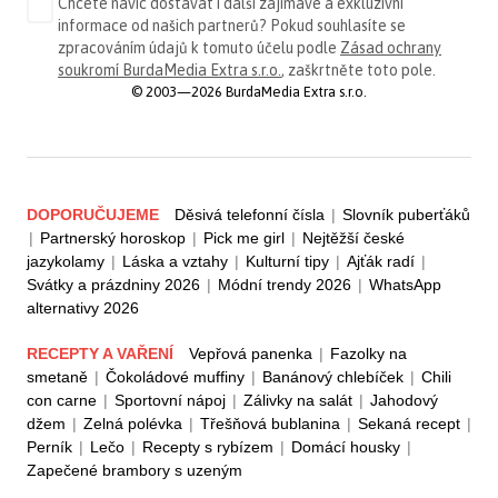
Chcete navíc dostávat i další zajímavé a exkluzivní
informace od našich partnerů? Pokud souhlasíte se
zpracováním údajů k tomuto účelu podle
Zásad ochrany
soukromí BurdaMedia Extra s.r.o.
, zaškrtněte toto pole.
© 2003—2026 BurdaMedia Extra s.r.o.
DOPORUČUJEME
Děsivá telefonní čísla
|
Slovník puberťáků
|
Partnerský horoskop
|
Pick me girl
|
Nejtěžší české
jazykolamy
|
Láska a vztahy
|
Kulturní tipy
|
Ajťák radí
|
Svátky a prázdniny 2026
|
Módní trendy 2026
|
WhatsApp
alternativy 2026
RECEPTY A VAŘENÍ
Vepřová panenka
|
Fazolky na
smetaně
|
Čokoládové muffiny
|
Banánový chlebíček
|
Chili
con carne
|
Sportovní nápoj
|
Zálivky na salát
|
Jahodový
džem
|
Zelná polévka
|
Třešňová bublanina
|
Sekaná recept
|
Perník
|
Lečo
|
Recepty s rybízem
|
Domácí housky
|
Zapečené brambory s uzeným