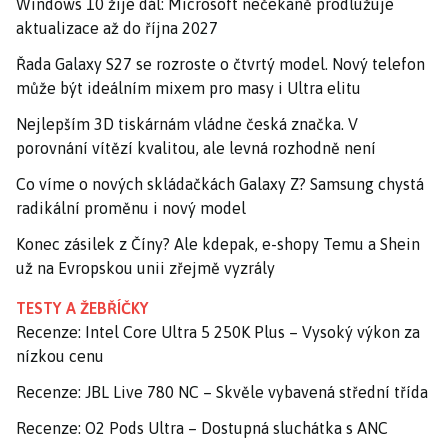
Windows 10 žije dál: Microsoft nečekaně prodlužuje
aktualizace až do října 2027
Řada Galaxy S27 se rozroste o čtvrtý model. Nový telefon
může být ideálním mixem pro masy i Ultra elitu
Nejlepším 3D tiskárnám vládne česká značka. V
porovnání vítězí kvalitou, ale levná rozhodně není
Co víme o nových skládačkách Galaxy Z? Samsung chystá
radikální proměnu i nový model
Konec zásilek z Číny? Ale kdepak, e-shopy Temu a Shein
už na Evropskou unii zřejmě vyzrály
TESTY A ŽEBŘÍČKY
Recenze: Intel Core Ultra 5 250K Plus – Vysoký výkon za
nízkou cenu
Recenze: JBL Live 780 NC – Skvěle vybavená střední třída
Recenze: O2 Pods Ultra – Dostupná sluchátka s ANC