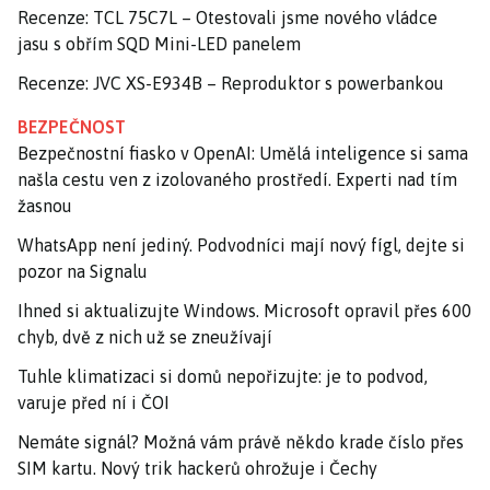
Recenze: TCL 75C7L – Otestovali jsme nového vládce
jasu s obřím SQD Mini-LED panelem
Recenze: JVC XS-E934B – Reproduktor s powerbankou
BEZPEČNOST
Bezpečnostní fiasko v OpenAI: Umělá inteligence si sama
našla cestu ven z izolovaného prostředí. Experti nad tím
žasnou
WhatsApp není jediný. Podvodníci mají nový fígl, dejte si
pozor na Signalu
Ihned si aktualizujte Windows. Microsoft opravil přes 600
chyb, dvě z nich už se zneužívají
Tuhle klimatizaci si domů nepořizujte: je to podvod,
varuje před ní i ČOI
Nemáte signál? Možná vám právě někdo krade číslo přes
SIM kartu. Nový trik hackerů ohrožuje i Čechy