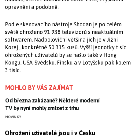
oprávnění a podobně.
Podle skenovacího nástroje Shodan je po celém
světě ohroženo 91 938 televizorů s neaktuálním
softwarem. Nadpoloviční většina jich je v Jižní
Koreji, konkrétně 50 315 kusů. Vyšší jednotky tisíc
ohrožených uživatelů by se našlo také v Hong
Kongu, USA, Švédsku, Finsku a v Lotyšsku pak kolem
3 tisíc.
MOHLO BY VÁS ZAJÍMAT
Od března zakázané? Některé moderní TV by nyní mo
Od března zakázané? Některé moderní
TV by nyní mohly zmizet z trhu
NOVINKY
Ohrožení uživatelé jsou i v Česku