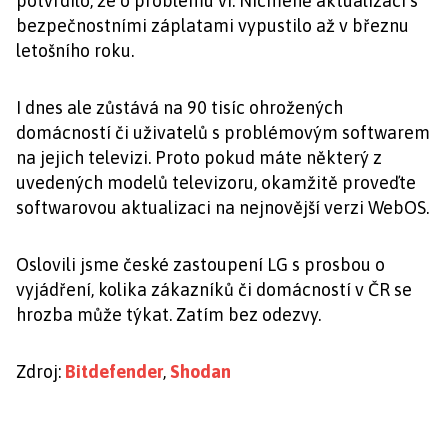
potvrdilo, že o problému ví. Nicméně aktualizaci s
bezpečnostními záplatami vypustilo až v březnu
letošního roku.
I dnes ale zůstává na 90 tisíc ohrožených
domácností či uživatelů s problémovým softwarem
na jejich televizi. Proto pokud máte některý z
uvedených modelů televizoru, okamžitě proveďte
softwarovou aktualizaci na nejnovější verzi WebOS.
Oslovili jsme české zastoupení LG s prosbou o
vyjádření, kolika zákazníků či domácností v ČR se
hrozba může týkat. Zatím bez odezvy.
Zdroj:
Bitdefender
,
Shodan