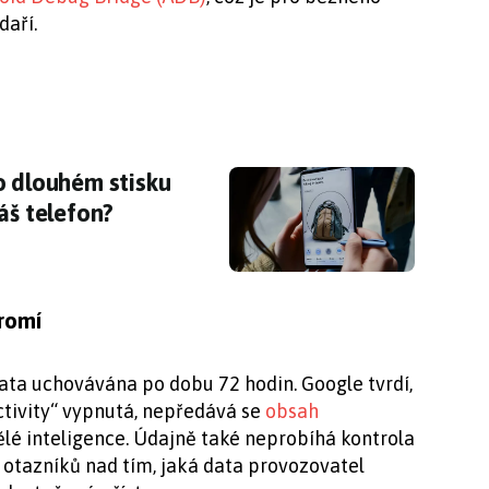
daří.
o dlouhém stisku domovského tlačítka: umí ji 
o dlouhém stisku
áš telefon?
romí
data uchovávána po dobu 72 hodin. Google tvrdí,
ctivity“ vypnutá, nepředává se
obsah
é inteligence. Údajně také neprobíhá kontrola
o otazníků nad tím, jaká data provozovatel