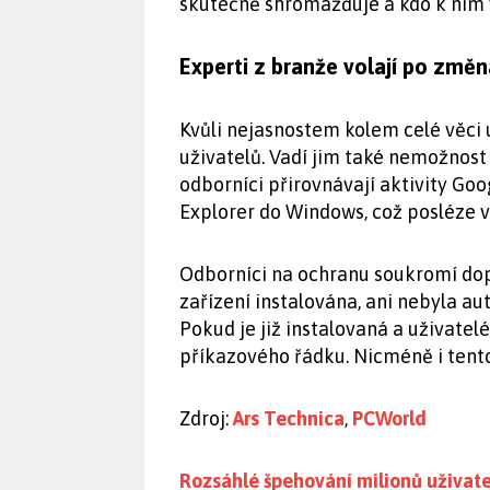
skutečně shromažďuje a kdo k nim 
Experti z branže volají po změ
Kvůli nejasnostem kolem celé věci 
uživatelů. Vadí jim také nemožnost
odborníci přirovnávají aktivity Goog
Explorer do Windows, což posléze v
Odborníci na ochranu soukromí dopo
zařízení instalována, ani nebyla a
Pokud je již instalovaná a uživatelé
příkazového řádku. Nicméně i tent
Zdroj:
Ars Technica
,
PCWorld
Rozsáhlé špehování milionů uživatelů