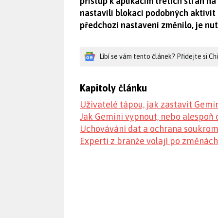
přístup k aplikacím třetích stran na 
nastavili blokaci podobných aktivit
předchozí nastavení změnilo, je nut
Líbí se vám tento článek? Přidejte si C
Kapitoly článku
Uživatelé tápou, jak zastavit Gemin
Jak Gemini vypnout, nebo alespoň o
Uchovávání dat a ochrana soukrom
Experti z branže volají po změnách