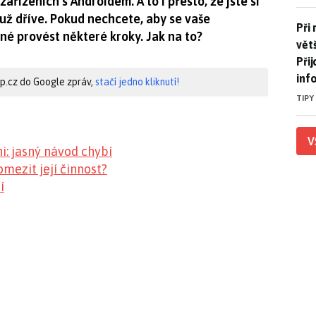
zařízeních s Androidem. A to i přesto, že jste si
 už dříve. Pokud nechcete, aby se vaše
Při 
Při
né provést některé kroky. Jak na to?
větš
Při
inf
hip.cz do Google zpráv,
stačí jedno kliknutí!
TIPY
V
i: jasný návod chybí
mezit její činnost?
í