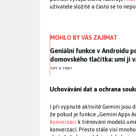
uživatele složité a často se to nepo
MOHLO BY VÁS ZAJÍMAT
Geniální funkce v Androidu p
Geniální funkce v Androidu p
domovského tlačítka: umí ji v
TIPY A TRIKY
Uchovávání dat a ochrana souk
I při vypnuté aktivitě Gemini jsou 
že pokud je funkce „Gemini Apps A
konverzací
k trénování modelů uměl
konverzací. Přesto stále visí mnoh