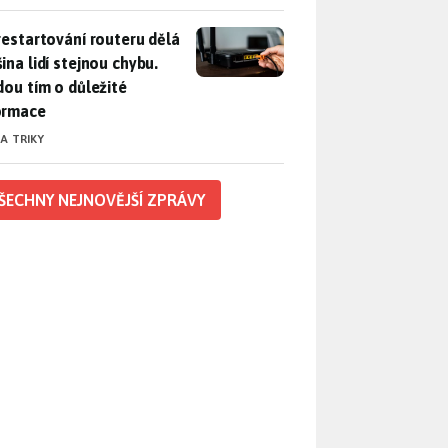
restartování routeru dělá většina lidí stejnou chybu. Přijdou t
 restartování routeru dělá
ina lidí stejnou chybu.
jdou tím o důležité
ormace
 A TRIKY
ŠECHNY NEJNOVĚJŠÍ ZPRÁVY