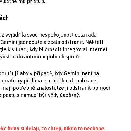
vlastně má přístup.
nách
už vyjádřila svou nespokojenost celá řada
 Gemini jednoduše a zcela odstranit. Někteří
le k situaci, kdy Microsoft integroval Internet
yústilo do antimonopolních sporů.
ručují, aby v případě, kdy Gemini není na
utomaticky přidána v průběhu aktualizace.
 mají potřebné znalosti, lze ji odstranit pomocí
o postup nemusí být vždy úspěšný.
: firmy si dělají, co chtějí, nikdo to nechápe