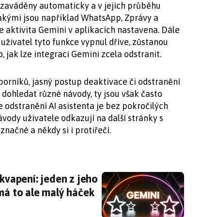
zaváděny automaticky a v jejich průběhu
jakými jsou například WhatsApp, Zprávy a
 je aktivita Gemini v aplikacích nastavena. Dále
 uživatel tyto funkce vypnul dříve, zůstanou
, jak lze integraci Gemini zcela odstranit.
dborníků, jasný postup deaktivace či odstranění
 dohledat různé návody, ty jsou však často
e odstranění AI asistenta je bez pokročilých
vody uživatele odkazují na další stránky s
značné a někdy si i protiřečí.
ekvapení: jeden z jeho silných nástrojů je zd
ekvapení: jeden z jeho
má to ale malý háček