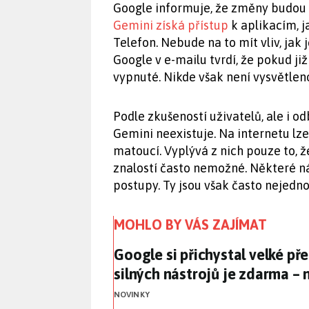
Google informuje, že změny budou 
Gemini získá přístup
k aplikacím, 
Telefon. Nebude na to mít vliv, jak
Google v e-mailu tvrdí, že pokud již
vypnuté. Nikde však není vysvětleno
Podle zkušeností uživatelů, ale i o
Gemini neexistuje. Na internetu lze
matoucí. Vyplývá z nich pouze to, ž
znalostí často nemožné. Některé ná
postupy. Ty jsou však často nejedno
MOHLO BY VÁS ZAJÍMAT
Google si přichystal velké př
Google si přichystal velké př
silných nástrojů je zdarma – 
NOVINKY