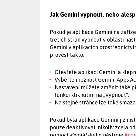
Jak Gemini vypnout, nebo alespo
Pokud je aplikace Gemini na zaříze
třetích stran vypnout v oblasti nas
Gemini v aplikacích prostřednictv
provést takto:
Otevřete aplikaci Gemini a klepn
Vyberte možnost Gemini Apps Acti
Nastavení můžete změnit také př
funkci kliknutím na „Vypnout“.
Na stejné stránce lze také smazat
Pokud byla aplikace Gemini již ins
pouze deaktivovat, nikoliv zcela o
pomocí vývojářského nástroje
Andr