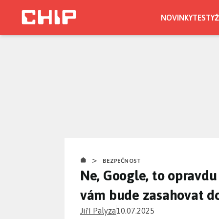
Přejít
k
NOVINKY
TESTY
Ž
hlavnímu
obsahu
>
BEZPEČNOST
Ne, Google, to opravdu
vám bude zasahovat do
Jiří Palyza
10.07.2025