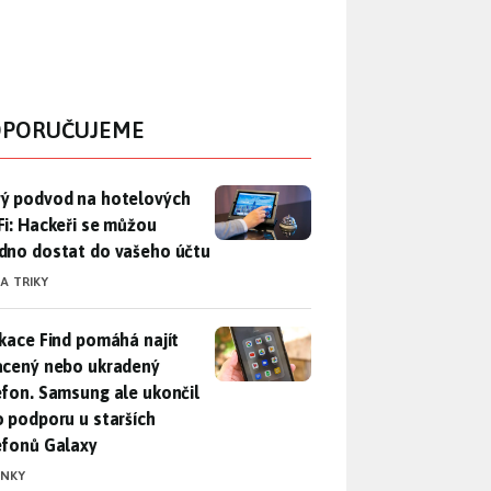
PORUČUJEME
ý podvod na hotelových Wi-Fi: Hackeři se můžou snadno dosta
ý podvod na hotelových
Fi: Hackeři se můžou
dno dostat do vašeho účtu
 A TRIKY
ikace Find pomáhá najít ztracený nebo ukradený telefon. Samsu
ikace Find pomáhá najít
acený nebo ukradený
efon. Samsung ale ukončil
o podporu u starších
efonů Galaxy
INKY