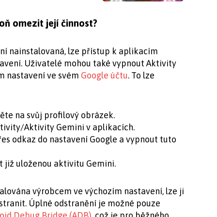
ň omezit její činnost?
ní nainstalovaná, lze přístup k aplikacím
tavení. Uživatelé mohou také vypnout Aktivity
ím nastavení ve svém
Google účtu
. To lze
ěte na svůj profilový obrázek.
vity/Aktivity Gemini v aplikacích.
es odkaz do nastavení Google a vypnout tuto
 již uloženou aktivitu Gemini.
talována výrobcem ve výchozím nastavení, lze ji
dstranit. Úplné odstranění je možné pouze
oid Debug Bridge (ADB)
, což je pro běžného