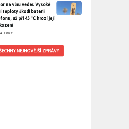
r na vlnu veder. Vysoké letní teploty škodí baterii telefonu, už
or na vlnu veder. Vysoké
í teploty škodí baterii
fonu, už při 45 °C hrozí její
kození
 A TRIKY
ŠECHNY NEJNOVĚJŠÍ ZPRÁVY