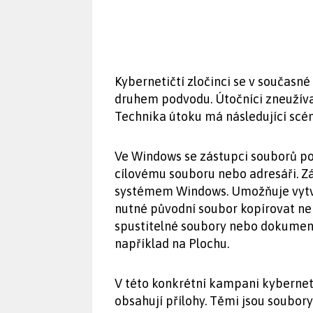
Kybernetičtí zločinci se v současn
druhem podvodu. Útočníci zneužíva
Technika útoku má následující scén
Ve Windows se zástupci souborů po
cílovému souboru nebo adresáři. Zá
systémem Windows. Umožňuje vytvoř
nutné původní soubor kopírovat ne
spustitelné soubory nebo dokumenty
například na Plochu.
V této konkrétní kampani kyberneti
obsahují přílohy. Těmi jsou soubor