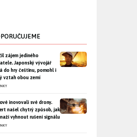
PORUČUJEME
il zájem jediného uživatele. Japonský vývojář přidá do hry češ
čil zájem jediného
vatele. Japonský vývojář
dá do hry češtinu, pomohl i
lý vztah obou zemí
INKY
vé inovovali své drony. Expert našel chytrý způsob, jak se sna
ové inovovali své drony.
ert našel chytrý způsob, jak
snaží vyhnout rušení signálu
INKY