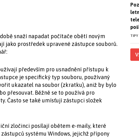
Pozo
Poz
letn
tele
poš
é době snaží napadat počítače obětí novým
TIPY
jí jako prostředek upravené zástupce souborů.
ář:
V
užívají především pro usnadnění přístupu k
stupce je specifický typ souboru, používaný
it ukazatel na soubor (zkratku), aniž by bylo
bo přesouvat. Běžně se to používá pro
. Často se také umísťují zástupci složek
ční zločinci posílají obětem e-maily, které
y zástupců systému Windows, jejichž přípony