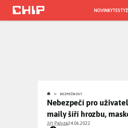
Přejít
k
NOVINKY
TESTY
Ž
hlavnímu
obsahu
>
BEZPEČNOST
Nebezpečí pro uživate
maily šíří hrozbu, mas
Jiří Palyza
24.06.2022