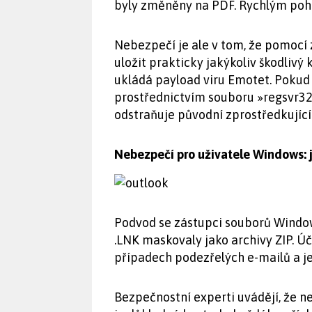
byly změněny na PDF. Rychlým pohled
Nebezpečí je ale v tom, že pomocí
uložit prakticky jakýkoliv škodliv
ukládá payload viru Emotet. Pokud
prostřednictvím souboru »regsvr32
odstraňuje původní zprostředkující
Nebezpečí pro uživatele Windows: j
Podvod se zástupci souborů Windows
.LNK maskovaly jako archivy ZIP. Ú
případech podezřelých e-mailů a jej
Bezpečnostní experti uvádějí, že 