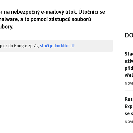
r na nebezpečný e-mailový útok. Útočníci se
 malware, a to pomocí zástupců souborů
ubory.
DO
hip.cz do Google zpráv,
stačí jedno kliknutí!
Stač
Sta
uži
při
vře
NOV
Ruso
Rus
Exp
se 
NOV