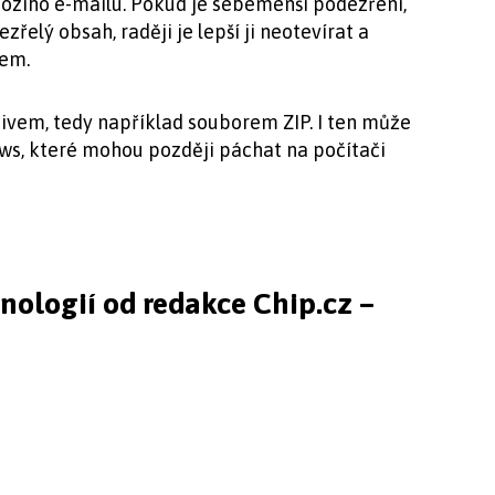
hozího e-mailu. Pokud je sebemenší podezření,
zřelý obsah, raději je lepší ji neotevírat a
mem.
hivem, tedy například souborem ZIP. I ten může
s, které mohou později páchat na počítači
hnologií od redakce Chip.cz –