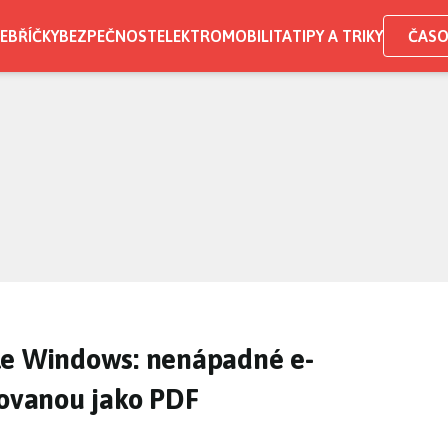
EBŘÍČKY
BEZPEČNOST
ELEKTROMOBILITA
TIPY A TRIKY
ČASO
le Windows: nenápadné e-
kovanou jako PDF