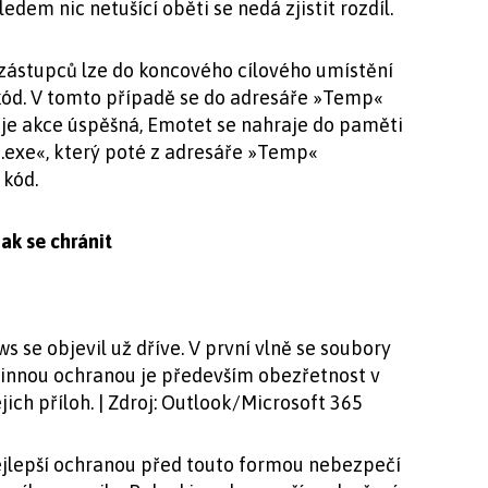
em nic netušící oběti se nedá zjistit rozdíl.
 zástupců lze do koncového cílového umístění
ý kód. V tomto případě se do adresáře »Temp«
 je akce úspěšná, Emotet se nahraje do paměti
.exe«, který poté z adresáře »Temp«
 kód.
ak se chránit
 se objevil už dříve. V první vlně se soubory
činnou ochranou je především obezřetnost v
ich příloh. | Zdroj: Outlook/Microsoft 365
nejlepší ochranou před touto formou nebezpečí