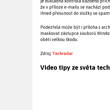
je důkladná kontrola každého příc
že v příloze e-mailu se nachází pode
ihned přesunout do složky se spa
Podezřelá může být i příloha s arc
maskovat zástupce souborů Window
oběti velkou škodu.
Zdroj:
Techradar
Video tipy ze světa tec