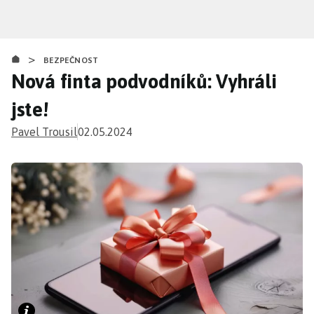
Přejít
k
hlavnímu
>
obsahu
BEZPEČNOST
Nová finta podvodníků: Vyhráli
jste!
Pavel Trousil
02.05.2024