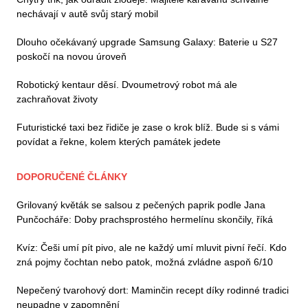
nechávají v autě svůj starý mobil
Dlouho očekávaný upgrade Samsung Galaxy: Baterie u S27
poskočí na novou úroveň
Robotický kentaur děsí. Dvoumetrový robot má ale
zachraňovat životy
Futuristické taxi bez řidiče je zase o krok blíž. Bude si s vámi
povídat a řekne, kolem kterých památek jedete
DOPORUČENÉ ČLÁNKY
Grilovaný květák se salsou z pečených paprik podle Jana
Punčocháře: Doby prachsprostého hermelínu skončily, říká
Kvíz: Češi umí pít pivo, ale ne každý umí mluvit pivní řečí. Kdo
zná pojmy čochtan nebo patok, možná zvládne aspoň 6/10
Nepečený tvarohový dort: Maminčin recept díky rodinné tradici
neupadne v zapomnění