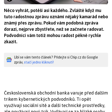
Něco vyhrát, potěší asi každého. Zvláště když mu
tuto radostnou zprávu oznámí nějaký kamarád nebo
známý přes zprávu. Pokud vám podobná zpráva
dorazí, nejprve zbystřete, než se začnete radovat.
Podvodníci vám totiž mohou radost pěkně rychle
zkazit.
Líbí se vám tento článek? Přidejte si Chip.cz do Google
zpráv,
stačí jedno kliknutí!
Československá obchodní banka varuje před dalším
trikem kybernetických podvodníků. Ti opět
využívají sociální sítě a další technické prostředky,
ale používají nový trik. Vydávají se za blízké osoby