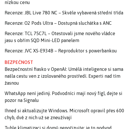
nízkou cenu
Recenze: JBL Live 780 NC – Skvěle vybavená střední třída
Recenze: O2 Pods Ultra – Dostupná sluchátka s ANC
Recenze: TCL 75C7L – Otestovali jsme nového vládce
jasu s obřím SQD Mini-LED panelem
Recenze: JVC XS-E934B – Reproduktor s powerbankou
BEZPEČNOST
Bezpečnostní fiasko v OpenAI: Umělá inteligence si sama
našla cestu ven z izolovaného prostředí. Experti nad tím
žasnou
WhatsApp není jediný. Podvodníci mají nový fígl, dejte si
pozor na Signalu
Ihned si aktualizujte Windows. Microsoft opravil přes 600
chyb, dvě z nich už se zneužívají
Tuhle klimatizaci si domů nepořizujte: je to podvod,