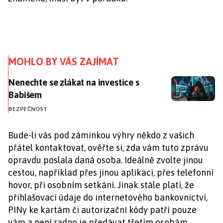
MOHLO BY VÁS ZAJÍMAT
Nenechte se zlákat na investice s Babišem
Nenechte se zlákat na investice s
Babišem
BEZPEČNOST
Bude-li vás pod záminkou výhry někdo z vašich
přátel kontaktovat, ověřte si, zda vám tuto zprávu
opravdu poslala daná osoba. Ideálně zvolte jinou
cestou, například přes jinou aplikaci, přes telefonní
hovor, při osobním setkání. Jinak stále platí, že
přihlašovací údaje do internetového bankovnictví,
PINy ke kartám či autorizační kódy patří pouze
vám a není radno je předávat třetím osobám.