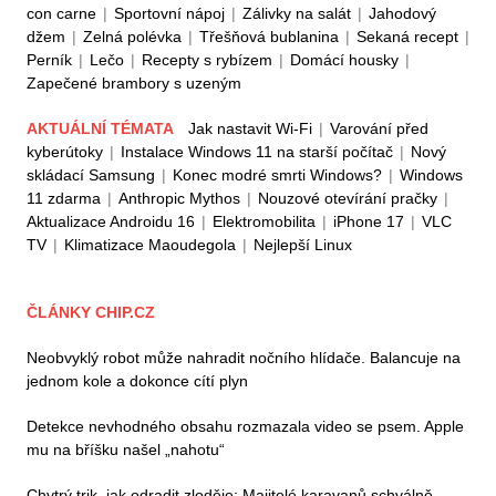
con carne
|
Sportovní nápoj
|
Zálivky na salát
|
Jahodový
džem
|
Zelná polévka
|
Třešňová bublanina
|
Sekaná recept
|
Perník
|
Lečo
|
Recepty s rybízem
|
Domácí housky
|
Zapečené brambory s uzeným
AKTUÁLNÍ TÉMATA
Jak nastavit Wi-Fi
|
Varování před
kyberútoky
|
Instalace Windows 11 na starší počítač
|
Nový
skládací Samsung
|
Konec modré smrti Windows?
|
Windows
11 zdarma
|
Anthropic Mythos
|
Nouzové otevírání pračky
|
Aktualizace Androidu 16
|
Elektromobilita
|
iPhone 17
|
VLC
TV
|
Klimatizace Maoudegola
|
Nejlepší Linux
ČLÁNKY CHIP.CZ
Neobvyklý robot může nahradit nočního hlídače. Balancuje na
jednom kole a dokonce cítí plyn
Detekce nevhodného obsahu rozmazala video se psem. Apple
mu na bříšku našel „nahotu“
Chytrý trik, jak odradit zloděje: Majitelé karavanů schválně