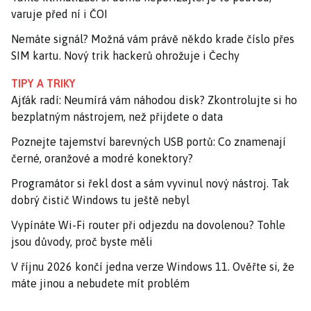
varuje před ní i ČOI
Nemáte signál? Možná vám právě někdo krade číslo přes
SIM kartu. Nový trik hackerů ohrožuje i Čechy
TIPY A TRIKY
Ajťák radí: Neumírá vám náhodou disk? Zkontrolujte si ho
bezplatným nástrojem, než přijdete o data
Poznejte tajemství barevných USB portů: Co znamenají
černé, oranžové a modré konektory?
Programátor si řekl dost a sám vyvinul nový nástroj. Tak
dobrý čistič Windows tu ještě nebyl
Vypínáte Wi-Fi router při odjezdu na dovolenou? Tohle
jsou důvody, proč byste měli
V říjnu 2026 končí jedna verze Windows 11. Ověřte si, že
máte jinou a nebudete mít problém