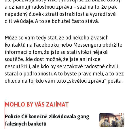
a oznamují radostnou zprávu – sází na to, že pak
napadený člověk ztratí ostražitost a vyzradí své
citlivé údaje. A to se bohužel často stává.
Může se vám tedy stát, že od někoho z vašich
kontaktů na Facebooku nebo Messengeru obdržíte
informaci o tom, že jste se stali vítězi nějaké
soutěže. Jde dost možné, že jste ani nikde
nesoutěžili, ale kdo by se v takové radostné chvíli
staral o podrobnosti. A to byste právě měli, a to bez
ohledu na to, kdo vám tuto „skvělou zprávu“ posílá.
MOHLO BY VÁS ZAJÍMAT
Policie ČR konečně zlikvidovala gang falešných bank
Policie ČR konečně zlikvidovala gang
falešných bankéřů