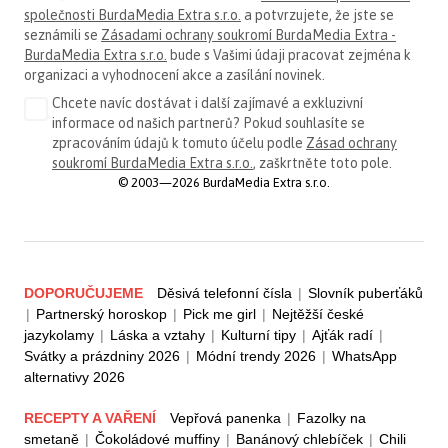
společnosti BurdaMedia Extra s.r.o.
a potvrzujete, že jste se
seznámili se
Zásadami ochrany soukromí BurdaMedia Extra -
BurdaMedia Extra s.r.o.
bude s Vašimi údaji pracovat zejména k
organizaci a vyhodnocení akce a zasílání novinek.
Chcete navíc dostávat i další zajímavé a exkluzivní
informace od našich partnerů? Pokud souhlasíte se
zpracováním údajů k tomuto účelu podle
Zásad ochrany
soukromí BurdaMedia Extra s.r.o.
, zaškrtněte toto pole.
© 2003—2026 BurdaMedia Extra s.r.o.
DOPORUČUJEME
Děsivá telefonní čísla
|
Slovník puberťáků
|
Partnerský horoskop
|
Pick me girl
|
Nejtěžší české
jazykolamy
|
Láska a vztahy
|
Kulturní tipy
|
Ajťák radí
|
Svátky a prázdniny 2026
|
Módní trendy 2026
|
WhatsApp
alternativy 2026
RECEPTY A VAŘENÍ
Vepřová panenka
|
Fazolky na
smetaně
|
Čokoládové muffiny
|
Banánový chlebíček
|
Chili