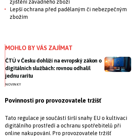
zjištění závadného zboží
Lepší ochrana před padělaným či nebezpečným
zbožím
MOHLO BY VÁS ZAJÍMAT
ČTÚ v Česku dohlíží na evropský zákon o digitálních s
ČTÚ v Česku dohlíží na evropský zákon o
digitálních službách: rovnou odhalil
jednu raritu
NOVINKY
Povinnosti pro provozovatele tržišť
Tato regulace je součástí širší snahy EU o kultivaci
digitálního prostředí a ochranu spotřebitelů při
online nakupování. Pro provozovatele tržišť