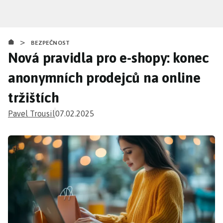
Přejít
k
hlavnímu
>
obsahu
BEZPEČNOST
Nová pravidla pro e-shopy: konec
anonymních prodejců na online
tržištích
Pavel Trousil
07.02.2025