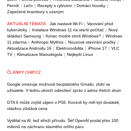
Perník
|
Lečo
|
Recepty s rybízem
|
Domácí housky
|
Zapečené brambory s uzeným
AKTUÁLNÍ TÉMATA
Jak nastavit Wi-Fi
|
Varování před
kyberútoky
|
Instalace Windows 11 na starší počítač
|
Nový
skládací Samsung
|
Konec modré smrti Windows?
|
Windows
11 zdarma
|
Anthropic Mythos
|
Nouzové otevírání pračky
|
Aktualizace Androidu 16
|
Elektromobilita
|
iPhone 17
|
VLC
TV
|
Klimatizace Maoudegola
|
Nejlepší Linux
ČLÁNKY CHIP.CZ
Google omezuje možnosti bezplatného Gmailu, zlobí se
uživatele. V lednu ukončí odesílání zpráv z adres třetích stran
GTA 6 může zvýšit zájem o PS5. Konzolí by měl být dostatek,
otázkou zůstává cena
Vydělal na AI, teď střeží přírodu. Šéf OpenAI poslal přes 100
milionů na záchranu slavného orlího páru