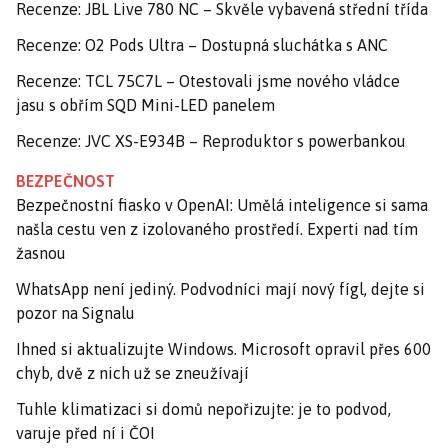
Recenze: JBL Live 780 NC – Skvěle vybavená střední třída
Recenze: O2 Pods Ultra – Dostupná sluchátka s ANC
Recenze: TCL 75C7L – Otestovali jsme nového vládce
jasu s obřím SQD Mini-LED panelem
Recenze: JVC XS-E934B – Reproduktor s powerbankou
BEZPEČNOST
Bezpečnostní fiasko v OpenAI: Umělá inteligence si sama
našla cestu ven z izolovaného prostředí. Experti nad tím
žasnou
WhatsApp není jediný. Podvodníci mají nový fígl, dejte si
pozor na Signalu
Ihned si aktualizujte Windows. Microsoft opravil přes 600
chyb, dvě z nich už se zneužívají
Tuhle klimatizaci si domů nepořizujte: je to podvod,
varuje před ní i ČOI