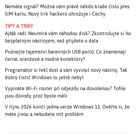
Nemáte signál? Možná vám právě někdo krade číslo přes
SIM kartu. Nový trik hackerů ohrožuje i Čechy
TIPY A TRIKY
Ajťák radí: Neumírá vám náhodou disk? Zkontrolujte si ho
bezplatným nástrojem, než přijdete o data
Poznejte tajemství barevných USB portů: Co znamenají
černé, oranžové a modré konektory?
Programátor si řekl dost a sám vyvinul nový nástroj. Tak
dobrý čistič Windows tu ještě nebyl
Vypínáte Wi-Fi router při odjezdu na dovolenou? Tohle
jsou důvody, proč byste měli
V říjnu 2026 končí jedna verze Windows 11. Ověřte si, že
máte jinou a nebudete mít problém