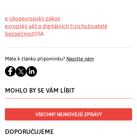
e-shop
evropský zákon
evropský akt o digitálních trzích
uživatelé
bezpečnost
DSA
Máte k článku připomínku?
Napište nám
MOHLO BY SE VÁM LÍBIT
VŠECHNY NEJNOVĚJŠÍ ZPRÁVY
DOPORUČUJEME