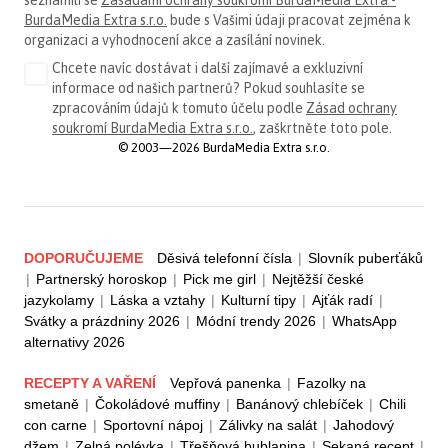
BurdaMedia Extra s.r.o.
bude s Vašimi údaji pracovat zejména k
organizaci a vyhodnocení akce a zasílání novinek.
Chcete navíc dostávat i další zajímavé a exkluzivní
informace od našich partnerů? Pokud souhlasíte se
zpracováním údajů k tomuto účelu podle
Zásad ochrany
soukromí BurdaMedia Extra s.r.o.
, zaškrtněte toto pole.
© 2003—2026 BurdaMedia Extra s.r.o.
DOPORUČUJEME
Děsivá telefonní čísla
|
Slovník puberťáků
|
Partnerský horoskop
|
Pick me girl
|
Nejtěžší české
jazykolamy
|
Láska a vztahy
|
Kulturní tipy
|
Ajťák radí
|
Svátky a prázdniny 2026
|
Módní trendy 2026
|
WhatsApp
alternativy 2026
RECEPTY A VAŘENÍ
Vepřová panenka
|
Fazolky na
smetaně
|
Čokoládové muffiny
|
Banánový chlebíček
|
Chili
con carne
|
Sportovní nápoj
|
Zálivky na salát
|
Jahodový
džem
|
Zelná polévka
|
Třešňová bublanina
|
Sekaná recept
|