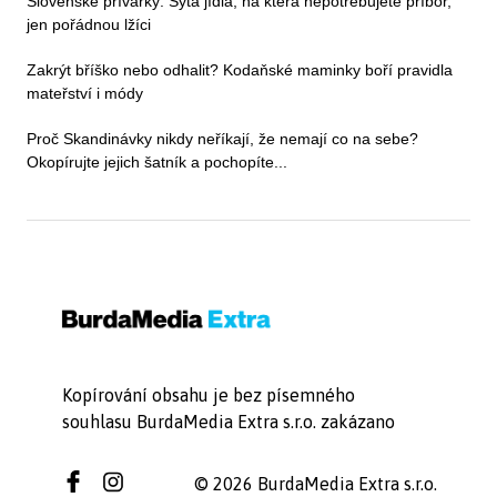
Slovenské prívarky: Sytá jídla, na která nepotřebujete příbor,
jen pořádnou lžíci
Zakrýt bříško nebo odhalit? Kodaňské maminky boří pravidla
mateřství i módy
Proč Skandinávky nikdy neříkají, že nemají co na sebe?
Okopírujte jejich šatník a pochopíte...
Kopírování obsahu je bez písemného
souhlasu BurdaMedia Extra s.r.o. zakázano
© 2026 BurdaMedia Extra s.r.o.