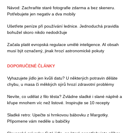
Návod: Zachraňte staré fotografie zdarma a bez skeneru.
Potřebujete jen negativ a dva mobily
Ušetřete peníze při používání lednice. Jednoduchá pravidla
bohužel skoro nikdo nedodržuje
Začala platit evropská regulace umělé inteligence. AI obsah
musí být označený, jinak hrozí astronomické pokuty
DOPORUČENÉ ČLÁNKY
Vyhazujete jídlo jen kvůli datu? U některých potravin děláte
chybu, u masa či měkkých sýrů hrozí zdravotní problémy
Nevíte, co udělat z filo těsta? Zvládne sladké i slané náplně a
křupe mnohem víc než listové. Inspirujte se 10 recepty
Sladké retro: Upečte si hrnkovou bábovku z Margotky.
Připomene vám neděle u babičky