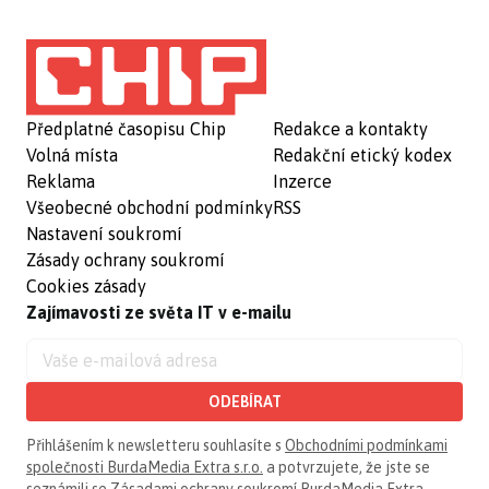
Předplatné časopisu Chip
Redakce a kontakty
Volná místa
Redakční etický kodex
Reklama
Inzerce
Všeobecné obchodní podmínky
RSS
Nastavení soukromí
Zásady ochrany soukromí
Cookies zásady
Zajímavosti ze světa IT v e-mailu
ODEBÍRAT
Přihlášením k newsletteru souhlasíte s
Obchodními podmínkami
společnosti BurdaMedia Extra s.r.o.
a potvrzujete, že jste se
seznámili se
Zásadami ochrany soukromí BurdaMedia Extra -