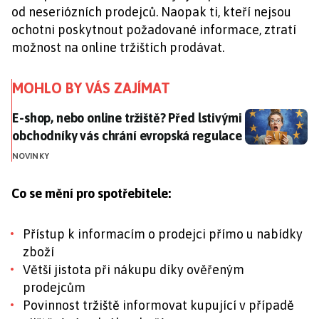
od neseriózních prodejců. Naopak ti, kteří nejsou
ochotni poskytnout požadované informace, ztratí
možnost na online tržištích prodávat.
MOHLO BY VÁS ZAJÍMAT
E-shop, nebo online tržiště? Před lstivými obchodník
E-shop, nebo online tržiště? Před lstivými
obchodníky vás chrání evropská regulace
NOVINKY
Co se mění pro spotřebitele:
Přístup k informacím o prodejci přímo u nabídky
zboží
Větší jistota při nákupu díky ověřeným
prodejcům
Povinnost tržiště informovat kupující v případě