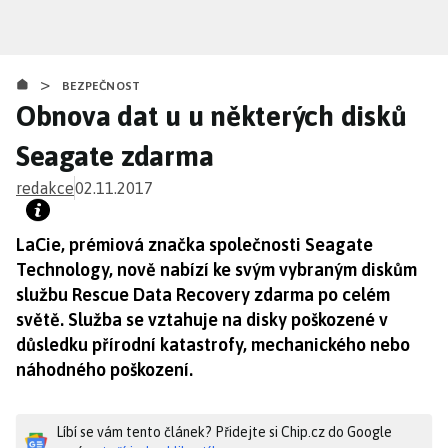
Přejít
k
hlavnímu
>
obsahu
BEZPEČNOST
Obnova dat u u některých disků
Seagate zdarma
redakce
02.11.2017
LaCie, prémiová značka společnosti Seagate
Technology, nově nabízí ke svým vybraným diskům
službu Rescue Data Recovery zdarma po celém
světě. Služba se vztahuje na disky poškozené v
důsledku přírodní katastrofy, mechanického nebo
náhodného poškození.
Líbí se vám tento článek? Přidejte si Chip.cz do Google