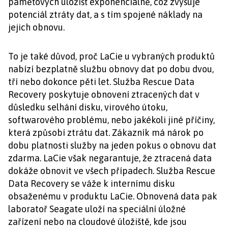
paměťových úložišť exponenciálně, což zvyšuje
potenciál ztráty dat, a s tím spojené náklady na
jejich obnovu.
To je také důvod, proč LaCie u vybraných produktů
nabízí bezplatně službu obnovy dat po dobu dvou,
tří nebo dokonce pěti let. Služba Rescue Data
Recovery poskytuje obnovení ztracených dat v
důsledku selhání disku, virového útoku,
softwarového problému, nebo jakékoli jiné příčiny,
která způsobí ztrátu dat. Zákazník má nárok po
dobu platnosti služby na jeden pokus o obnovu dat
zdarma. LaCie však negarantuje, že ztracená data
dokáže obnovit ve všech případech. Služba Rescue
Data Recovery se váže k internímu disku
obsaženému v produktu LaCie. Obnovená data pak
laboratoř Seagate uloží na speciální úložné
zařízení nebo na cloudové úložiště, kde jsou