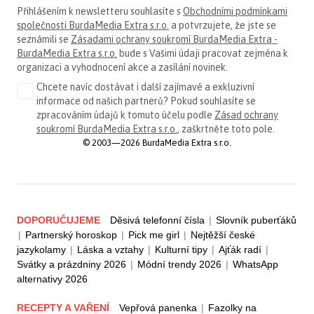
Přihlášením k newsletteru souhlasíte s
Obchodními podmínkami
společnosti BurdaMedia Extra s.r.o.
a potvrzujete, že jste se
seznámili se
Zásadami ochrany soukromí BurdaMedia Extra -
BurdaMedia Extra s.r.o.
bude s Vašimi údaji pracovat zejména k
organizaci a vyhodnocení akce a zasílání novinek.
Chcete navíc dostávat i další zajímavé a exkluzivní
informace od našich partnerů? Pokud souhlasíte se
zpracováním údajů k tomuto účelu podle
Zásad ochrany
soukromí BurdaMedia Extra s.r.o.
, zaškrtněte toto pole.
© 2003—2026 BurdaMedia Extra s.r.o.
DOPORUČUJEME
Děsivá telefonní čísla
|
Slovník puberťáků
|
Partnerský horoskop
|
Pick me girl
|
Nejtěžší české
jazykolamy
|
Láska a vztahy
|
Kulturní tipy
|
Ajťák radí
|
Svátky a prázdniny 2026
|
Módní trendy 2026
|
WhatsApp
alternativy 2026
RECEPTY A VAŘENÍ
Vepřová panenka
|
Fazolky na