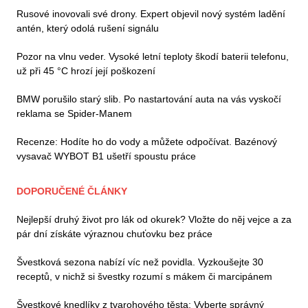
Rusové inovovali své drony. Expert objevil nový systém ladění
antén, který odolá rušení signálu
Pozor na vlnu veder. Vysoké letní teploty škodí baterii telefonu,
už při 45 °C hrozí její poškození
BMW porušilo starý slib. Po nastartování auta na vás vyskočí
reklama se Spider-Manem
Recenze: Hodíte ho do vody a můžete odpočívat. Bazénový
vysavač WYBOT B1 ušetří spoustu práce
DOPORUČENÉ ČLÁNKY
Nejlepší druhý život pro lák od okurek? Vložte do něj vejce a za
pár dní získáte výraznou chuťovku bez práce
Švestková sezona nabízí víc než povidla. Vyzkoušejte 30
receptů, v nichž si švestky rozumí s mákem či marcipánem
Švestkové knedlíky z tvarohového těsta: Vyberte správný