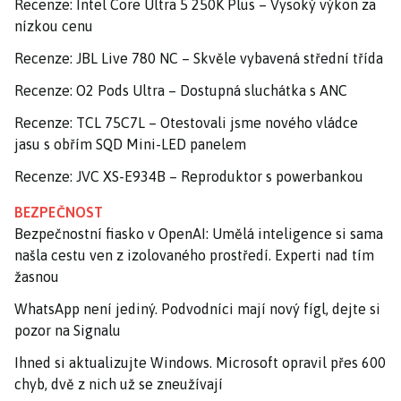
Recenze: Intel Core Ultra 5 250K Plus – Vysoký výkon za
nízkou cenu
Recenze: JBL Live 780 NC – Skvěle vybavená střední třída
Recenze: O2 Pods Ultra – Dostupná sluchátka s ANC
Recenze: TCL 75C7L – Otestovali jsme nového vládce
jasu s obřím SQD Mini-LED panelem
Recenze: JVC XS-E934B – Reproduktor s powerbankou
BEZPEČNOST
Bezpečnostní fiasko v OpenAI: Umělá inteligence si sama
našla cestu ven z izolovaného prostředí. Experti nad tím
žasnou
WhatsApp není jediný. Podvodníci mají nový fígl, dejte si
pozor na Signalu
Ihned si aktualizujte Windows. Microsoft opravil přes 600
chyb, dvě z nich už se zneužívají