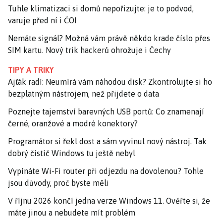
Tuhle klimatizaci si domů nepořizujte: je to podvod,
varuje před ní i ČOI
Nemáte signál? Možná vám právě někdo krade číslo přes
SIM kartu. Nový trik hackerů ohrožuje i Čechy
TIPY A TRIKY
Ajťák radí: Neumírá vám náhodou disk? Zkontrolujte si ho
bezplatným nástrojem, než přijdete o data
Poznejte tajemství barevných USB portů: Co znamenají
černé, oranžové a modré konektory?
Programátor si řekl dost a sám vyvinul nový nástroj. Tak
dobrý čistič Windows tu ještě nebyl
Vypínáte Wi-Fi router při odjezdu na dovolenou? Tohle
jsou důvody, proč byste měli
V říjnu 2026 končí jedna verze Windows 11. Ověřte si, že
máte jinou a nebudete mít problém