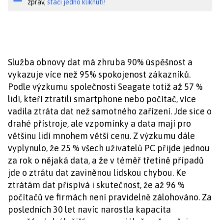
zpráv,
stačí jedno kliknutí!
Služba obnovy dat má zhruba 90% úspěšnost a
vykazuje více než 95% spokojenost zákazníků.
Podle výzkumu společnosti Seagate totiž až 57 %
lidí, kteří ztratili smartphone nebo počítač, více
vadila ztráta dat než samotného zařízení. Jde sice o
drahé přístroje, ale vzpomínky a data mají pro
většinu lidí mnohem větší cenu. Z výzkumu dále
vyplynulo, že 25 % všech uživatelů PC přijde jednou
za rok o nějaká data, a že v téměř třetině případů
jde o ztrátu dat zaviněnou lidskou chybou. Ke
ztrátám dat přispívá i skutečnost, že až 96 %
počítačů ve firmách není pravidelně zálohováno. Za
posledních 30 let navíc narostla kapacita