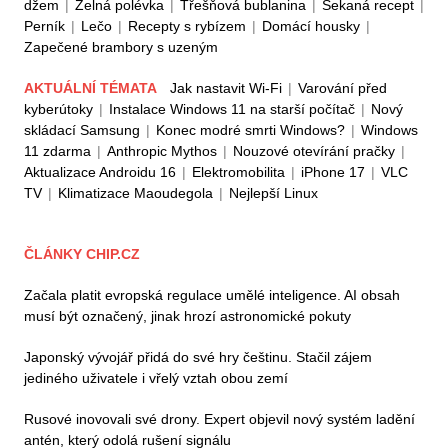
džem
|
Zelná polévka
|
Třešňová bublanina
|
Sekaná recept
|
Perník
|
Lečo
|
Recepty s rybízem
|
Domácí housky
|
Zapečené brambory s uzeným
AKTUÁLNÍ TÉMATA
Jak nastavit Wi-Fi
|
Varování před
kyberútoky
|
Instalace Windows 11 na starší počítač
|
Nový
skládací Samsung
|
Konec modré smrti Windows?
|
Windows
11 zdarma
|
Anthropic Mythos
|
Nouzové otevírání pračky
|
Aktualizace Androidu 16
|
Elektromobilita
|
iPhone 17
|
VLC
TV
|
Klimatizace Maoudegola
|
Nejlepší Linux
ČLÁNKY CHIP.CZ
Začala platit evropská regulace umělé inteligence. AI obsah
musí být označený, jinak hrozí astronomické pokuty
Japonský vývojář přidá do své hry češtinu. Stačil zájem
jediného uživatele i vřelý vztah obou zemí
Rusové inovovali své drony. Expert objevil nový systém ladění
antén, který odolá rušení signálu