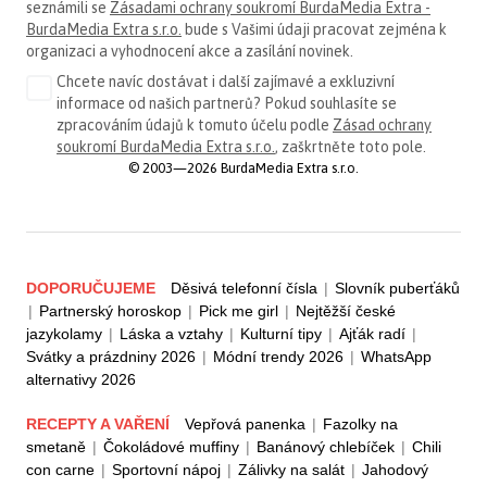
seznámili se
Zásadami ochrany soukromí BurdaMedia Extra -
BurdaMedia Extra s.r.o.
bude s Vašimi údaji pracovat zejména k
organizaci a vyhodnocení akce a zasílání novinek.
Chcete navíc dostávat i další zajímavé a exkluzivní
informace od našich partnerů? Pokud souhlasíte se
zpracováním údajů k tomuto účelu podle
Zásad ochrany
soukromí BurdaMedia Extra s.r.o.
, zaškrtněte toto pole.
© 2003—2026 BurdaMedia Extra s.r.o.
DOPORUČUJEME
Děsivá telefonní čísla
|
Slovník puberťáků
|
Partnerský horoskop
|
Pick me girl
|
Nejtěžší české
jazykolamy
|
Láska a vztahy
|
Kulturní tipy
|
Ajťák radí
|
Svátky a prázdniny 2026
|
Módní trendy 2026
|
WhatsApp
alternativy 2026
RECEPTY A VAŘENÍ
Vepřová panenka
|
Fazolky na
smetaně
|
Čokoládové muffiny
|
Banánový chlebíček
|
Chili
con carne
|
Sportovní nápoj
|
Zálivky na salát
|
Jahodový