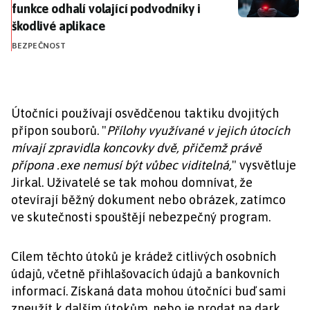
funkce odhalí volající podvodníky i
škodlivé aplikace
BEZPEČNOST
Útočníci používají osvědčenou taktiku dvojitých
přípon souborů. "
Přílohy využívané v jejich útocích
mívají zpravidla koncovky dvě, přičemž právě
přípona .exe nemusí být vůbec viditelná,
" vysvětluje
Jirkal. Uživatelé se tak mohou domnívat, že
otevírají běžný dokument nebo obrázek, zatímco
ve skutečnosti spouštějí nebezpečný program.
Cílem těchto útoků je krádež citlivých osobních
údajů, včetně přihlašovacích údajů a bankovních
informací. Získaná data mohou útočníci buď sami
zneužít k dalším útokům, nebo je prodat na dark