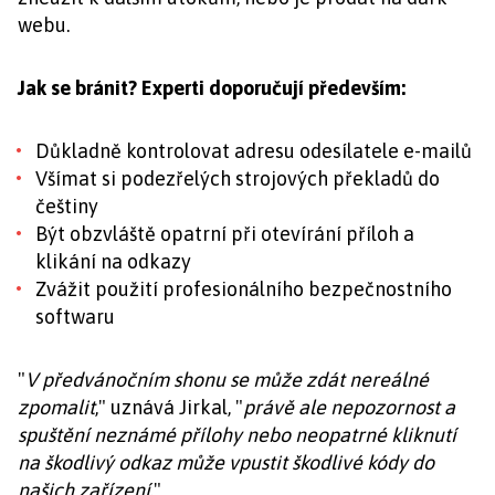
webu.
Jak se bránit? Experti doporučují především:
Důkladně kontrolovat adresu odesílatele e-mailů
Všímat si podezřelých strojových překladů do
češtiny
Být obzvláště opatrní při otevírání příloh a
klikání na odkazy
Zvážit použití profesionálního bezpečnostního
softwaru
"
V předvánočním shonu se může zdát nereálné
zpomalit
," uznává Jirkal, "
právě ale nepozornost a
spuštění neznámé přílohy nebo neopatrné kliknutí
na škodlivý odkaz může vpustit škodlivé kódy do
našich zařízení
."