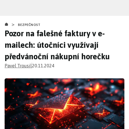
Přejít
k
hlavnímu
>
obsahu
BEZPEČNOST
Pozor na falešné faktury v e-
mailech: útočníci využívají
předvánoční nákupní horečku
Pavel Trousil
20.11.2024