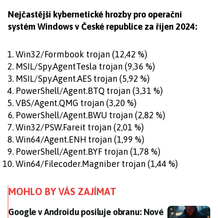
Nejčastější kybernetické hrozby pro operační
systém Windows v České republice za říjen 2024:
Win32/Formbook trojan (12,42 %)
MSIL/Spy.AgentTesla trojan (9,36 %)
MSIL/Spy.Agent.AES trojan (5,92 %)
PowerShell/Agent.BTQ trojan (3,31 %)
VBS/Agent.QMG trojan (3,20 %)
PowerShell/Agent.BWU trojan (2,82 %)
Win32/PSW.Fareit trojan (2,01 %)
Win64/Agent.ENH trojan (1,99 %)
PowerShell/Agent.BYF trojan (1,78 %)
Win64/Filecoder.Magniber trojan (1,44 %)
MOHLO BY VÁS ZAJÍMAT
Google v Androidu posiluje obranu: Nové funkce odhalí
Google v Androidu posiluje obranu: Nové