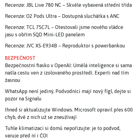
Recenze: JBL Live 780 NC – Skvěle vybavená střední třída
Recenze: O2 Pods Ultra – Dostupná sluchátka s ANC
Recenze: TCL 75C7L – Otestovali jsme nového vládce
jasu s obřím SQD Mini-LED panelem
Recenze: JVC XS-E934B – Reproduktor s powerbankou
BEZPEČNOST
Bezpečnostní fiasko v OpenAI: Umělá inteligence si sama
našla cestu ven z izolovaného prostředí. Experti nad tím
žasnou
WhatsApp není jediný. Podvodníci mají nový fígl, dejte si
pozor na Signalu
Ihned si aktualizujte Windows. Microsoft opravil přes 600
chyb, dvě z nich už se zneužívají
Tuhle klimatizaci si domů nepořizujte: je to podvod,
varuje před ní i ČOI