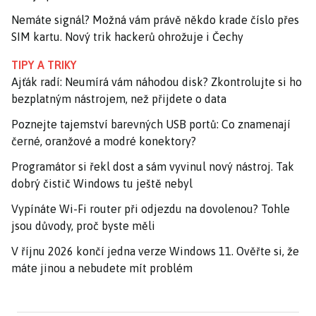
Nemáte signál? Možná vám právě někdo krade číslo přes
SIM kartu. Nový trik hackerů ohrožuje i Čechy
TIPY A TRIKY
Ajťák radí: Neumírá vám náhodou disk? Zkontrolujte si ho
bezplatným nástrojem, než přijdete o data
Poznejte tajemství barevných USB portů: Co znamenají
černé, oranžové a modré konektory?
Programátor si řekl dost a sám vyvinul nový nástroj. Tak
dobrý čistič Windows tu ještě nebyl
Vypínáte Wi-Fi router při odjezdu na dovolenou? Tohle
jsou důvody, proč byste měli
V říjnu 2026 končí jedna verze Windows 11. Ověřte si, že
máte jinou a nebudete mít problém