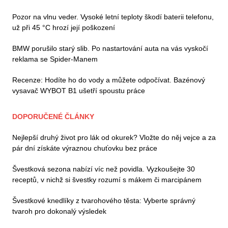
Pozor na vlnu veder. Vysoké letní teploty škodí baterii telefonu,
už při 45 °C hrozí její poškození
BMW porušilo starý slib. Po nastartování auta na vás vyskočí
reklama se Spider-Manem
Recenze: Hodíte ho do vody a můžete odpočívat. Bazénový
vysavač WYBOT B1 ušetří spoustu práce
DOPORUČENÉ ČLÁNKY
Nejlepší druhý život pro lák od okurek? Vložte do něj vejce a za
pár dní získáte výraznou chuťovku bez práce
Švestková sezona nabízí víc než povidla. Vyzkoušejte 30
receptů, v nichž si švestky rozumí s mákem či marcipánem
Švestkové knedlíky z tvarohového těsta: Vyberte správný
tvaroh pro dokonalý výsledek