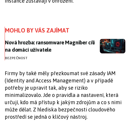
instance zůstávají v ohrožení.
MOHLO BY VÁS ZAJÍMAT
Nová hrozba: ransomware Magniber cílí na domácí už
Nová hrozba: ransomware Magniber cílí
na domácí uživatele
BEZPEČNOST
Firmy by také měly přezkoumat své zásady IAM
(Identity and Access Management) a v případě
potřeby je upravit tak, aby se riziko
minimalizovalo. Jde o pravidla a nastavení, která
určují, kdo má přístup k jakým zdrojům a co s nimi
může dělat. Z hlediska bezpečnosti cloudového
prostředí se jedná o klíčový nástroj.