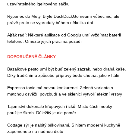
uzavíratelného igelitového sáčku
Rýpanec do Mety. Brýle DuckDuckGo neumí vůbec nic, ale
právě proto se vyprodaly během několika dní
Ajťák radí: Některé aplikace od Googlu umí vyždímat baterii
telefonu. Omezte jejich práci na pozadí
DOPORUČENÉ ČLÁNKY
Bazalkové pesto umí být buď zelený zázrak, nebo drahá kaše.
Díky tradičnímu způsobu přípravy bude chutnat jako v Itálii
Espresso tonic má novou konkurenci. Zelená varianta s
matchou osvěží, povzbudí a ve sklenici vytvoří efektní vrstvy
Tajemství dokonale křupavých řízků: Místo části mouky
použijte škrob. Důležitý je ale poměr
Cottage sýr je nabitý bílkovinami. S hitem moderní kuchyně
zapomenete na nudnou dietu