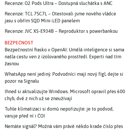
Recenze: O2 Pods Ultra – Dostupná sluchátka s ANC
Recenze: TCL 75C7L – Otestovali jsme nového vládce
jasu s obřím SQD Mini-LED panelem
Recenze: JVC XS-E934B – Reproduktor s powerbankou
BEZPEČNOST
Bezpečnostní fiasko v OpenAI: Umělá inteligence si sama
našla cestu ven z izolovaného prostředí. Experti nad tím
žasnou
WhatsApp není jediný. Podvodníci mají nový fígl, dejte si
pozor na Signalu
Ihned si aktualizujte Windows. Microsoft opravil přes 600
chyb, dvě z nich už se zneužívají
Tuhle klimatizaci si domů nepořizujte: je to podvod,
varuje před ní i ČOI
Nemáte signál? Možná vám právě někdo krade číslo přes