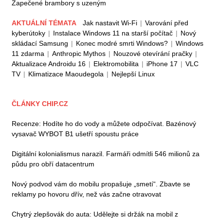
Zapečené brambory s uzeným
AKTUÁLNÍ TÉMATA
Jak nastavit Wi-Fi
|
Varování před
kyberútoky
|
Instalace Windows 11 na starší počítač
|
Nový
skládací Samsung
|
Konec modré smrti Windows?
|
Windows
11 zdarma
|
Anthropic Mythos
|
Nouzové otevírání pračky
|
Aktualizace Androidu 16
|
Elektromobilita
|
iPhone 17
|
VLC
TV
|
Klimatizace Maoudegola
|
Nejlepší Linux
ČLÁNKY CHIP.CZ
Recenze: Hodíte ho do vody a můžete odpočívat. Bazénový
vysavač WYBOT B1 ušetří spoustu práce
Digitální kolonialismus narazil. Farmáři odmítli 546 milionů za
půdu pro obří datacentrum
Nový podvod vám do mobilu propašuje „smetí“. Zbavte se
reklamy po hovoru dřív, než vás začne otravovat
Chytrý zlepšovák do auta: Udělejte si držák na mobil z