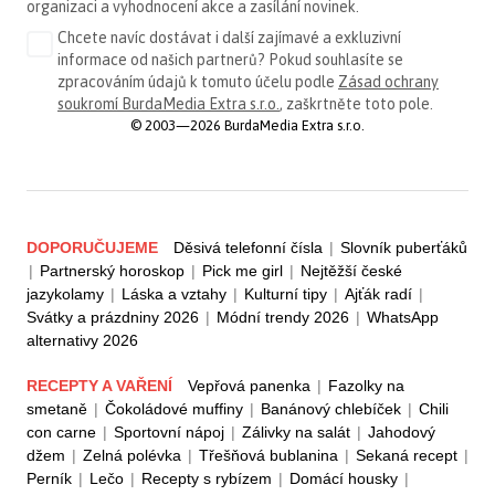
organizaci a vyhodnocení akce a zasílání novinek.
Chcete navíc dostávat i další zajímavé a exkluzivní
informace od našich partnerů? Pokud souhlasíte se
zpracováním údajů k tomuto účelu podle
Zásad ochrany
soukromí BurdaMedia Extra s.r.o.
, zaškrtněte toto pole.
© 2003—2026 BurdaMedia Extra s.r.o.
DOPORUČUJEME
Děsivá telefonní čísla
|
Slovník puberťáků
|
Partnerský horoskop
|
Pick me girl
|
Nejtěžší české
jazykolamy
|
Láska a vztahy
|
Kulturní tipy
|
Ajťák radí
|
Svátky a prázdniny 2026
|
Módní trendy 2026
|
WhatsApp
alternativy 2026
RECEPTY A VAŘENÍ
Vepřová panenka
|
Fazolky na
smetaně
|
Čokoládové muffiny
|
Banánový chlebíček
|
Chili
con carne
|
Sportovní nápoj
|
Zálivky na salát
|
Jahodový
džem
|
Zelná polévka
|
Třešňová bublanina
|
Sekaná recept
|
Perník
|
Lečo
|
Recepty s rybízem
|
Domácí housky
|