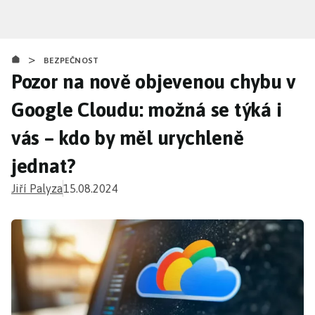
Přejít
k
hlavnímu
>
obsahu
BEZPEČNOST
Pozor na nově objevenou chybu v
Google Cloudu: možná se týká i
vás – kdo by měl urychleně
jednat?
Jiří Palyza
15.08.2024