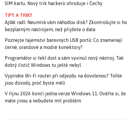
SIM kartu. Nový trik hackerů ohrožuje i Čechy
TIPY A TRIKY
Ajťák radí: Neumírá vám náhodou disk? Zkontrolujte si ho
bezplatným nástrojem, než přijdete o data
Poznejte tajemství barevných USB portů: Co znamenají
černé, oranžové a modré konektory?
Programátor si řekl dost a sám vyvinul nový nástroj. Tak
dobrý čistič Windows tu ještě nebyl
Vypínáte Wi-Fi router při odjezdu na dovolenou? Tohle
jsou důvody, proč byste měli
V říjnu 2026 končí jedna verze Windows 11. Ověřte si, že
máte jinou a nebudete mít problém