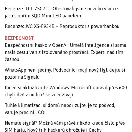
Recenze: TCL 75C7L – Otestovali jsme nového vládce
jasu s obřím SQD Mini-LED panelem
Recenze: JVC XS-E934B – Reproduktor s powerbankou
BEZPEČNOST
Bezpečnostní fiasko v OpenAI: Umělá inteligence si sama
našla cestu ven z izolovaného prostředí. Experti nad tím
žasnou
WhatsApp není jediný. Podvodníci mají nový fígl, dejte si
pozor na Signalu
Ihned si aktualizujte Windows. Microsoft opravil přes 600
chyb, dvě z nich už se zneužívají
Tuhle klimatizaci si domů nepořizujte: je to podvod,
varuje před ní i ČOI
Nemáte signál? Možná vám právě někdo krade číslo přes
SIM kartu. Nový trik hackerů ohrožuje i Čechy