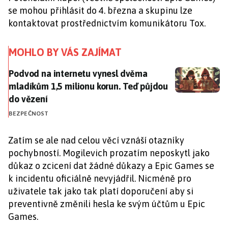
se mohou přihlásit do 4. března a skupinu lze
kontaktovat prostřednictvím komunikátoru Tox.
MOHLO BY VÁS ZAJÍMAT
Podvod na internetu vynesl dvěma mladíkům 1,5 milio
Podvod na internetu vynesl dvěma
mladíkům 1,5 milionu korun. Teď půjdou
do vězení
BEZPEČNOST
Zatím se ale nad celou věcí vznáší otazníky
pochybností. Mogilevich prozatím neposkytl jako
důkaz o zcicení dat žádné důkazy a Epic Games se
k incidentu oficiálně nevyjádřil. Nicméně pro
uživatele tak jako tak platí doporučení aby si
preventivně změnili hesla ke svým účtům u Epic
Games.