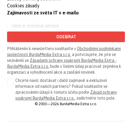
Cookies zásady
Zajímavosti ze světa IT v e-mailu
ODEBÍRAT
Přihlášením k newsletteru souhlasíte s
Obchodními podmínkami
společnosti BurdaMedia Extra s.r.o.
a potvrzujete, že jste se
seznámili se
Zásadami ochrany soukromí BurdaMedia Extra -
BurdaMedia Extra s.r.o.
bude s Vašimi údaji pracovat zejména k
organizaci a vyhodnocení akce a zasílání novinek.
Chcete navíc dostávat i další zajímavé a exkluzivní
informace od našich partnerů? Pokud souhlasíte se
zpracováním údajů k tomuto účelu podle
Zásad ochrany
soukromí BurdaMedia Extra s.r.o.
, zaškrtněte toto pole.
© 2003—2026 BurdaMedia Extra s.r.o.