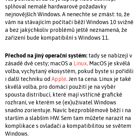
splňoval nemalé hardwarové požadavky
nejnovějších Windows. A nenechte se zmást: to, že
vám na stávajícím počítači běží Windows 10 svižně
a bez jakýchkoliv problémů ještě neznamená, že
zařízení bude kompatibilní s Windows 11.
Přechod na jiný operační systém:
tady se nabízejí v
zásadě dvě cesty; macOS a
Linux
. MacOS je skvělá
volba, vychytaný ekosystém, pokud byste si pořídili
i další techniku od
Apple
. Jen ta cena. Linux je také
skvělá volba, pro domácí použití je na výběr
spousta distribucí, které mají vstřícné grafické
rozhraní, ve kterém se (ex)uživatel Windows
snadno zorientuje. Navíc bezproblémově běží i na
starším a slabším HW. Sem tam můžete narazit na
komplikace s ovladači a kompatibilitou se světem
Windows.