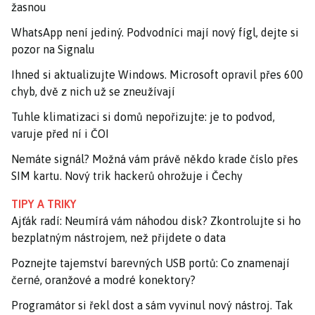
žasnou
WhatsApp není jediný. Podvodníci mají nový fígl, dejte si
pozor na Signalu
Ihned si aktualizujte Windows. Microsoft opravil přes 600
chyb, dvě z nich už se zneužívají
Tuhle klimatizaci si domů nepořizujte: je to podvod,
varuje před ní i ČOI
Nemáte signál? Možná vám právě někdo krade číslo přes
SIM kartu. Nový trik hackerů ohrožuje i Čechy
TIPY A TRIKY
Ajťák radí: Neumírá vám náhodou disk? Zkontrolujte si ho
bezplatným nástrojem, než přijdete o data
Poznejte tajemství barevných USB portů: Co znamenají
černé, oranžové a modré konektory?
Programátor si řekl dost a sám vyvinul nový nástroj. Tak