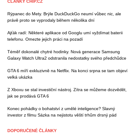
ČLÁNKY CHIP.CZ
Rýpanec do Mety. Brýle DuckDuckGo neumí vůbec nic, ale
právě proto se vyprodaly během několika dní
Ajťák radí: Některé aplikace od Googlu umí vyždímat baterii
telefonu. Omezte jejich práci na pozadí
Téměř dokonalé chytré hodinky. Nová generace Samsung
Galaxy Watch Ultra2 odstranila nedostatky svého předchůdce
GTA 6 míří exkluzivně na Netflix. Na konci srpna se tam objeví
velká ukázka
Z Xboxu se stal investiční nástroj. Zítra se můžeme dozvědět,
jak se prodává GTA 6
Konec pohádky o bohatství z umělé inteligence? Slavný
investor z filmu Sázka na nejistotu věští trhům drsný pád
DOPORUČENÉ ČLÁNKY