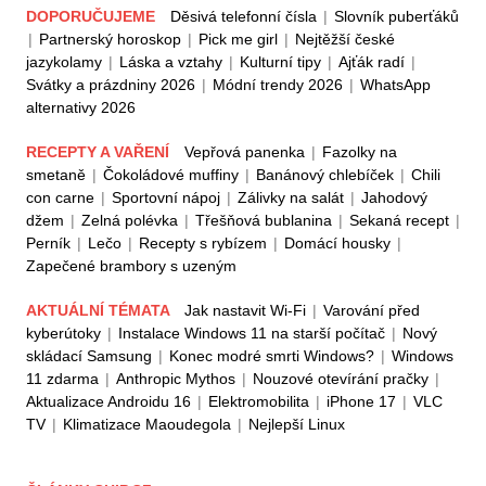
DOPORUČUJEME
Děsivá telefonní čísla
|
Slovník puberťáků
|
Partnerský horoskop
|
Pick me girl
|
Nejtěžší české
jazykolamy
|
Láska a vztahy
|
Kulturní tipy
|
Ajťák radí
|
Svátky a prázdniny 2026
|
Módní trendy 2026
|
WhatsApp
alternativy 2026
RECEPTY A VAŘENÍ
Vepřová panenka
|
Fazolky na
smetaně
|
Čokoládové muffiny
|
Banánový chlebíček
|
Chili
con carne
|
Sportovní nápoj
|
Zálivky na salát
|
Jahodový
džem
|
Zelná polévka
|
Třešňová bublanina
|
Sekaná recept
|
Perník
|
Lečo
|
Recepty s rybízem
|
Domácí housky
|
Zapečené brambory s uzeným
AKTUÁLNÍ TÉMATA
Jak nastavit Wi-Fi
|
Varování před
kyberútoky
|
Instalace Windows 11 na starší počítač
|
Nový
skládací Samsung
|
Konec modré smrti Windows?
|
Windows
11 zdarma
|
Anthropic Mythos
|
Nouzové otevírání pračky
|
Aktualizace Androidu 16
|
Elektromobilita
|
iPhone 17
|
VLC
TV
|
Klimatizace Maoudegola
|
Nejlepší Linux