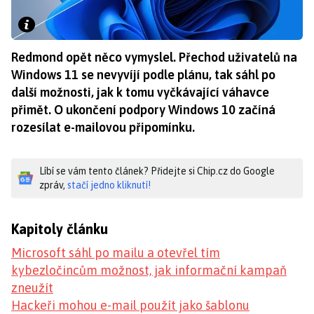
Redmond opět něco vymyslel. Přechod uživatelů na
Windows 11 se nevyvíjí podle plánu, tak sáhl po
další možnosti, jak k tomu vyčkávající váhavce
přimět. O ukončení podpory Windows 10 začíná
rozesílat e-mailovou připomínku.
Líbí se vám tento článek? Přidejte si Chip.cz do Google
zpráv,
stačí jedno kliknutí!
Kapitoly článku
Microsoft sáhl po mailu a otevřel tím
kybezločincům možnost, jak informační kampaň
zneužít
Hackeři mohou e-mail použít jako šablonu