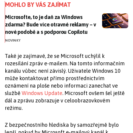
MOHLO BY VÁS ZAJÍMAT
Microsofte, to je daň za Windows zdarma? Bude více 
Microsofte, to je daň za Windows
zdarma? Bude více otravné reklamy – v
nové podobě a s podporou Copilotu
NOVINKY
Také je zajímavé, že se Microsoft uchýlil k
rozesílání zpráv e-mailem. Na tomto informačním
kanálu vůbec není závislý. Uživatele Windows 10
může kontaktovat přímo prostřednictvím
oznámení na ploše nebo informaci zanechat ve
službě
Windows Update
. Microsoft ovšem šel ještě
dál a zprávu zobrazuje v celoobrazovkovém
režimu.
Z bezpečnostního hlediska by samozřejmě bylo
lepší, pokud by Microsoft e-mailový kanál k