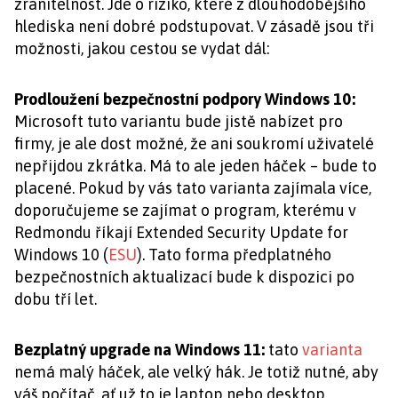
zranitelnost. Jde o riziko, které z dlouhodobějšího
hlediska není dobré podstupovat. V zásadě jsou tři
možnosti, jakou cestou se vydat dál:
Prodloužení bezpečnostní podpory Windows 10:
Microsoft tuto variantu bude jistě nabízet pro
firmy, je ale dost možné, že ani soukromí uživatelé
nepřijdou zkrátka. Má to ale jeden háček – bude to
placené. Pokud by vás tato varianta zajímala více,
doporučujeme se zajímat o program, kterému v
Redmondu říkají Extended Security Update for
Windows 10 (
ESU
). Tato forma předplatného
bezpečnostních aktualizací bude k dispozici po
dobu tří let.
Bezplatný upgrade na Windows 11:
tato
varianta
nemá malý háček, ale velký hák. Je totiž nutné, aby
váš počítač, ať už to je laptop nebo desktop,