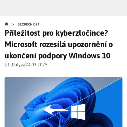
Přejít
k
hlavnímu
>
obsahu
BEZPEČNOST
Příležitost pro kyberzločince?
Microsoft rozesílá upozornění o
ukončení podpory Windows 10
Jiří Palyza
24.03.2025