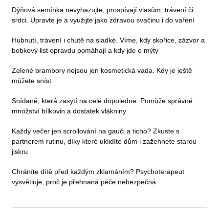
Dýňová semínka nevyhazujte, prospívají vlasům, trávení či
srdci. Upravte je a využijte jako zdravou svačinu i do vaření
Hubnutí, trávení i chutě na sladké. Víme, kdy skořice, zázvor a
bobkový list opravdu pomáhají a kdy jde o mýty
Zelené brambory nejsou jen kosmetická vada. Kdy je ještě
můžete sníst
Snídaně, která zasytí na celé dopoledne: Pomůže správné
množství bílkovin a dostatek vlákniny
Každý večer jen scrollování na gauči a ticho? Zkuste s
partnerem rutinu, díky které uklidíte dům i zažehnete starou
jiskru
Chráníte dítě před každým zklamáním? Psychoterapeut
vysvětluje, proč je přehnaná péče nebezpečná