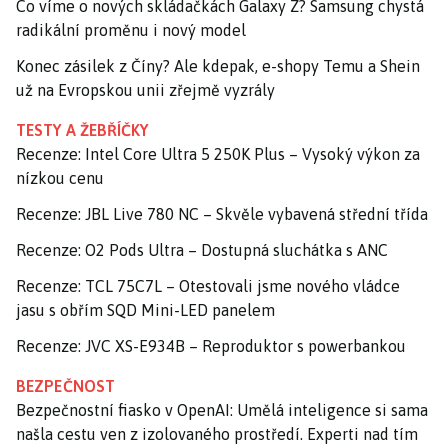
Co víme o nových skládačkách Galaxy Z? Samsung chystá
radikální proměnu i nový model
Konec zásilek z Číny? Ale kdepak, e-shopy Temu a Shein
už na Evropskou unii zřejmě vyzrály
TESTY A ŽEBŘÍČKY
Recenze: Intel Core Ultra 5 250K Plus – Vysoký výkon za
nízkou cenu
Recenze: JBL Live 780 NC – Skvěle vybavená střední třída
Recenze: O2 Pods Ultra – Dostupná sluchátka s ANC
Recenze: TCL 75C7L – Otestovali jsme nového vládce
jasu s obřím SQD Mini-LED panelem
Recenze: JVC XS-E934B – Reproduktor s powerbankou
BEZPEČNOST
Bezpečnostní fiasko v OpenAI: Umělá inteligence si sama
našla cestu ven z izolovaného prostředí. Experti nad tím