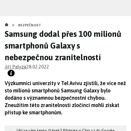
Přejít
k
hlavnímu
>
obsahu
BEZPEČNOST
Samsung dodal přes 100 milionů
smartphonů Galaxy s
nebezpečnou zranitelností
Jiří Palyza
28.02.2022
Výzkumníci univerzity v Tel Avivu zjistili, že více než
sto milionů smartphonů Samsung Galaxy bylo
dodáno s významnou bezpečnostní chybou.
Zneužitím této zranitelnosti zločinci mohli získat
přístup ke smartphonům.
Líbí se vám tento článek? Přidejte si Chip.cz do Google