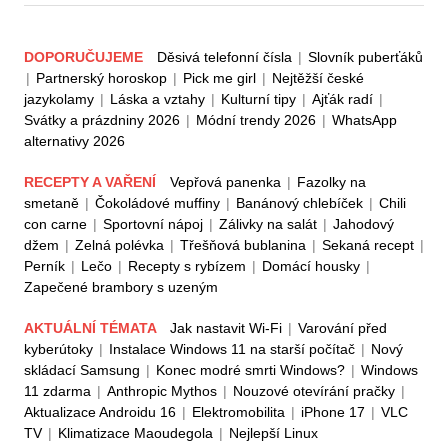
DOPORUČUJEME
Děsivá telefonní čísla
|
Slovník puberťáků
|
Partnerský horoskop
|
Pick me girl
|
Nejtěžší české
jazykolamy
|
Láska a vztahy
|
Kulturní tipy
|
Ajťák radí
|
Svátky a prázdniny 2026
|
Módní trendy 2026
|
WhatsApp
alternativy 2026
RECEPTY A VAŘENÍ
Vepřová panenka
|
Fazolky na
smetaně
|
Čokoládové muffiny
|
Banánový chlebíček
|
Chili
con carne
|
Sportovní nápoj
|
Zálivky na salát
|
Jahodový
džem
|
Zelná polévka
|
Třešňová bublanina
|
Sekaná recept
|
Perník
|
Lečo
|
Recepty s rybízem
|
Domácí housky
|
Zapečené brambory s uzeným
AKTUÁLNÍ TÉMATA
Jak nastavit Wi-Fi
|
Varování před
kyberútoky
|
Instalace Windows 11 na starší počítač
|
Nový
skládací Samsung
|
Konec modré smrti Windows?
|
Windows
11 zdarma
|
Anthropic Mythos
|
Nouzové otevírání pračky
|
Aktualizace Androidu 16
|
Elektromobilita
|
iPhone 17
|
VLC
TV
|
Klimatizace Maoudegola
|
Nejlepší Linux