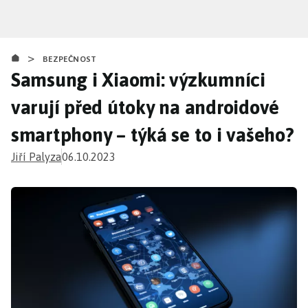
Přejít
k
hlavnímu
>
obsahu
BEZPEČNOST
Samsung i Xiaomi: výzkumníci
varují před útoky na androidové
smartphony – týká se to i vašeho?
Jiří Palyza
06.10.2023