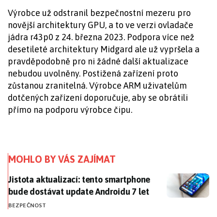
Výrobce už odstranil bezpečnostní mezeru pro
novější architektury GPU, a to ve verzi ovladače
jádra r43p0 z 24. března 2023. Podpora více než
desetileté architektury Midgard ale už vypršela a
pravděpodobně pro ni žádné další aktualizace
nebudou uvolněny. Postižená zařízení proto
zůstanou zranitelná. Výrobce ARM uživatelům
dotčených zařízení doporučuje, aby se obrátili
přímo na podporu výrobce čipu.
MOHLO BY VÁS ZAJÍMAT
Jistota aktualizací: tento smartphone bude dostávat 
Jistota aktualizací: tento smartphone
bude dostávat update Androidu 7 let
BEZPEČNOST