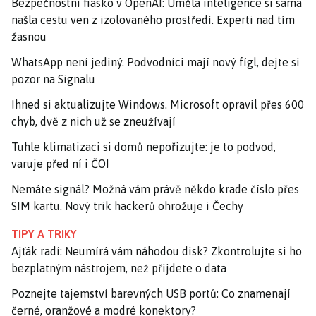
Bezpečnostní fiasko v OpenAI: Umělá inteligence si sama
našla cestu ven z izolovaného prostředí. Experti nad tím
žasnou
WhatsApp není jediný. Podvodníci mají nový fígl, dejte si
pozor na Signalu
Ihned si aktualizujte Windows. Microsoft opravil přes 600
chyb, dvě z nich už se zneužívají
Tuhle klimatizaci si domů nepořizujte: je to podvod,
varuje před ní i ČOI
Nemáte signál? Možná vám právě někdo krade číslo přes
SIM kartu. Nový trik hackerů ohrožuje i Čechy
TIPY A TRIKY
Ajťák radí: Neumírá vám náhodou disk? Zkontrolujte si ho
bezplatným nástrojem, než přijdete o data
Poznejte tajemství barevných USB portů: Co znamenají
černé, oranžové a modré konektory?