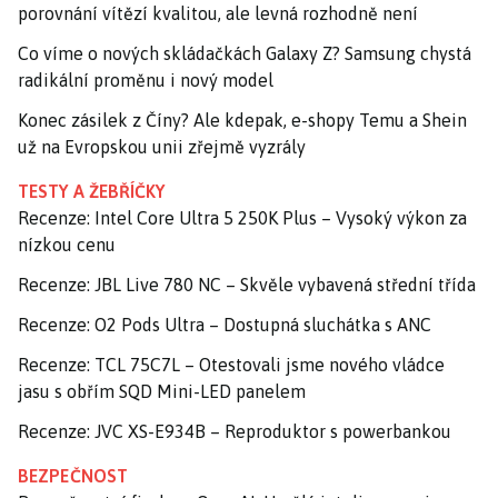
porovnání vítězí kvalitou, ale levná rozhodně není
Co víme o nových skládačkách Galaxy Z? Samsung chystá
radikální proměnu i nový model
Konec zásilek z Číny? Ale kdepak, e-shopy Temu a Shein
už na Evropskou unii zřejmě vyzrály
TESTY A ŽEBŘÍČKY
Recenze: Intel Core Ultra 5 250K Plus – Vysoký výkon za
nízkou cenu
Recenze: JBL Live 780 NC – Skvěle vybavená střední třída
Recenze: O2 Pods Ultra – Dostupná sluchátka s ANC
Recenze: TCL 75C7L – Otestovali jsme nového vládce
jasu s obřím SQD Mini-LED panelem
Recenze: JVC XS-E934B – Reproduktor s powerbankou
BEZPEČNOST