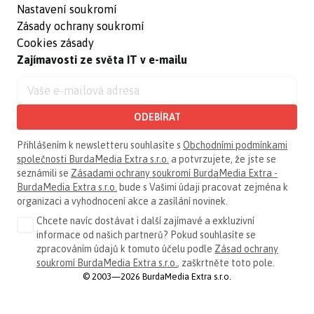
Nastavení soukromí
Zásady ochrany soukromí
Cookies zásady
Zajímavosti ze světa IT v e-mailu
ODEBÍRAT
Přihlášením k newsletteru souhlasíte s
Obchodními podmínkami
společnosti BurdaMedia Extra s.r.o.
a potvrzujete, že jste se
seznámili se
Zásadami ochrany soukromí BurdaMedia Extra -
BurdaMedia Extra s.r.o.
bude s Vašimi údaji pracovat zejména k
organizaci a vyhodnocení akce a zasílání novinek.
Chcete navíc dostávat i další zajímavé a exkluzivní
informace od našich partnerů? Pokud souhlasíte se
zpracováním údajů k tomuto účelu podle
Zásad ochrany
soukromí BurdaMedia Extra s.r.o.
, zaškrtněte toto pole.
© 2003—2026 BurdaMedia Extra s.r.o.