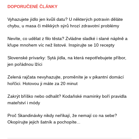
DOPORUČENÉ ČLÁNKY
Vyhazujete jídlo jen kvůli datu? U některých potravin děláte
chybu, u masa či měkkých sýrů hrozí zdravotní problémy
Nevíte, co udělat z filo těsta? Zvládne sladké i slané náplně a
křupe mnohem víc než listové. Inspirujte se 10 recepty
Slovenské prívarky: Sytá jídla, na která nepotřebujete příbor,
jen pořádnou lžíci
Zelená rajčata nevyhazujte, proměníte je v pikantní domácí
hořčici. Hotovou ji máte za 20 minut
Zakrýt bříško nebo odhalit? Kodaňské maminky boří pravidla
mateřství i módy
Proč Skandinávky nikdy neříkají, že nemají co na sebe?
Okopírujte jejich šatník a pochopíte...