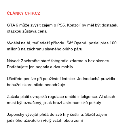
ČLÁNKY CHIP.CZ
GTA 6 může zvýšit zájem o PS5. Konzolí by měl být dostatek,
otázkou zůstává cena
Vydělal na AI, teď střeží přírodu. Šéf OpenAI poslal přes 100
milionů na záchranu slavného orlího páru
Návod: Zachraňte staré fotografie zdarma a bez skeneru.
Potřebujete jen negativ a dva mobily
Ušetřete peníze při používání lednice. Jednoduchá pravidla
bohužel skoro nikdo nedodržuje
Začala platit evropská regulace umělé inteligence. AI obsah
musí být označený, jinak hrozí astronomické pokuty
Japonský vývojář přidá do své hry češtinu. Stačil zájem
jediného uživatele i vřelý vztah obou zemí