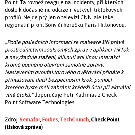
Point. Ta rovněž reaguje na incidenty, při kterých
došlo k dočasnému odcizení velkých tiktokových
profilů. Nejde prý jen o televizi CNN, ale také
regionální profil Sony či herečku Paris Hiltonovou.
„Podle posledních informací se malware šíří právě
prostřednictvím soukromých zpráv v aplikaci TikTok
a nevyžaduje stažení, kliknutí ani jinou interakci
kromě pouhého otevření samotné zprávy.
Nastavením dvoufaktorového ověřování přidáte k
přihlašování další bezpečnostní krok, pomocí
kterého byste měli zabránit krádeži účtu při aktuální
vlně útoků,“
doporučuje Petr Kadrmas z Check
Point Software Technologies.
Zdroj:
Semafor
,
Forbes
,
TechCrunch
,
Check Point
(tisková zpráva)