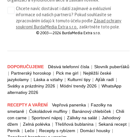
organizaci a vyhodnocení akce a zasílání novinek.
Chcete navíc dostávat i další zajímavé a exkluzivní
informace od našich partnerů? Pokud souhlasíte se
zpracováním údajů k tomuto účelu podle
Zásad ochrany
soukromí BurdaMedia Extra s.r.o.
, zaškrtněte toto pole.
© 2003—2026 BurdaMedia Extra s.r.o.
DOPORUČUJEME
Děsivá telefonní čísla
|
Slovník puberťáků
|
Partnerský horoskop
|
Pick me girl
|
Nejtěžší české
jazykolamy
|
Láska a vztahy
|
Kulturní tipy
|
Ajťák radí
|
Svátky a prázdniny 2026
|
Módní trendy 2026
|
WhatsApp
alternativy 2026
RECEPTY A VAŘENÍ
Vepřová panenka
|
Fazolky na
smetaně
|
Čokoládové muffiny
|
Banánový chlebíček
|
Chili
con carne
|
Sportovní nápoj
|
Zálivky na salát
|
Jahodový
džem
|
Zelná polévka
|
Třešňová bublanina
|
Sekaná recept
|
Perník
|
Lečo
|
Recepty s rybízem
|
Domácí housky
|