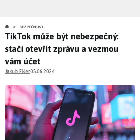
Přejít
k
hlavnímu
>
obsahu
BEZPEČNOST
TikTok může být nebezpečný:
stačí otevřít zprávu a vezmou
vám účet
Jakub Fišer
05.06.2024