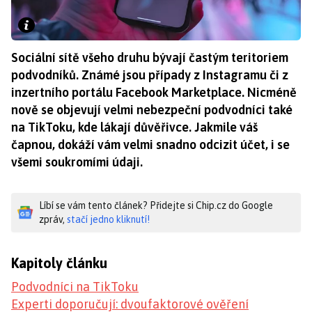
Sociální sítě všeho druhu bývají častým teritoriem
podvodníků. Známé jsou případy z Instagramu či z
inzertního portálu Facebook Marketplace. Nicméně
nově se objevují velmi nebezpeční podvodníci také
na TikToku, kde lákají důvěřivce. Jakmile váš
čapnou, dokáží vám velmi snadno odcizit účet, i se
všemi soukromími údaji.
Líbí se vám tento článek? Přidejte si Chip.cz do Google
zpráv,
stačí jedno kliknutí!
Kapitoly článku
Podvodníci na TikToku
Experti doporučují: dvoufaktorové ověření