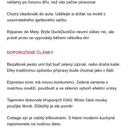
reklamy po hovoru dřív, než vás začne otravovat
Chytrý zlepšovák do auta: Udělejte si držák na mobil z
uzavíratelného igelitového sáčku
Rýpanec do Mety. Brýle DuckDuckGo neumí vůbec nic, ale
právě proto se vyprodaly během několika dní
DOPORUČENÉ ČLÁNKY
Bazalkové pesto umí být buď zelený zázrak, nebo drahá kaše.
Díky tradičnímu způsobu přípravy bude chutnat jako v Itálii
Espresso tonic má novou konkurenci. Zelená varianta s
matchou osvěží, povzbudí a ve sklenici vytvoří efektní vrstvy
Tajemství dokonale křupavých řízků: Místo části mouky
použijte škrob. Důležitý je ale poměr
Cottage sýr je nabitý bílkovinami. S hitem moderní kuchyně
zapomenete na nudnou dietu