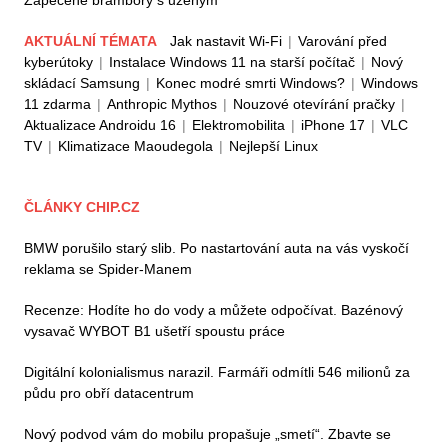
Zapečené brambory s uzeným
AKTUÁLNÍ TÉMATA
Jak nastavit Wi-Fi
|
Varování před
kyberútoky
|
Instalace Windows 11 na starší počítač
|
Nový
skládací Samsung
|
Konec modré smrti Windows?
|
Windows
11 zdarma
|
Anthropic Mythos
|
Nouzové otevírání pračky
|
Aktualizace Androidu 16
|
Elektromobilita
|
iPhone 17
|
VLC
TV
|
Klimatizace Maoudegola
|
Nejlepší Linux
ČLÁNKY CHIP.CZ
BMW porušilo starý slib. Po nastartování auta na vás vyskočí
reklama se Spider-Manem
Recenze: Hodíte ho do vody a můžete odpočívat. Bazénový
vysavač WYBOT B1 ušetří spoustu práce
Digitální kolonialismus narazil. Farmáři odmítli 546 milionů za
půdu pro obří datacentrum
Nový podvod vám do mobilu propašuje „smetí“. Zbavte se