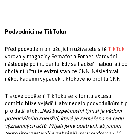
Podvodníci na TikToku
Před podvodem ohrožujícím uživatele sítě
TikTok
varovaly magazíny Semafor a Forbes. Varování
následuje po incidentu, kdy se hackeři nabourali do
oficiální účtu televizní stanice CNN. Následoval
několikadenní výpadek tiktokového profilu CNN.
Tiskové oddělení TikToku se k tomtu excesu
odmítlo blíže vyjádřit, aby nedalo podvodníkům tip
pro další útok.
„Náš bezpečnostní tým si je vědom
potenciálního zneužití, které je zaměřeno na řadu
významných účtů. Přijali jsme opatření, abychom
tento útok zastavili a zabránili mu v budoucnu. V