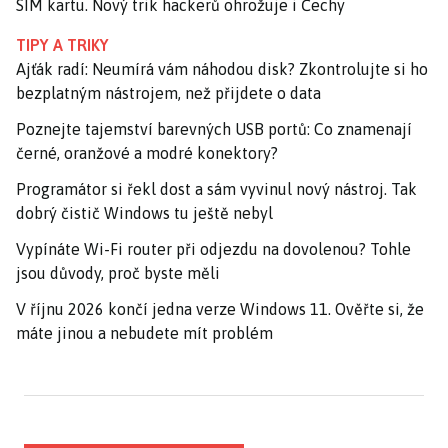
SIM kartu. Nový trik hackerů ohrožuje i Čechy
TIPY A TRIKY
Ajťák radí: Neumírá vám náhodou disk? Zkontrolujte si ho
bezplatným nástrojem, než přijdete o data
Poznejte tajemství barevných USB portů: Co znamenají
černé, oranžové a modré konektory?
Programátor si řekl dost a sám vyvinul nový nástroj. Tak
dobrý čistič Windows tu ještě nebyl
Vypínáte Wi-Fi router při odjezdu na dovolenou? Tohle
jsou důvody, proč byste měli
V říjnu 2026 končí jedna verze Windows 11. Ověřte si, že
máte jinou a nebudete mít problém