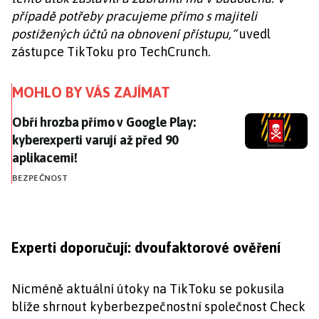
případě potřeby pracujeme přímo s majiteli
postižených účtů na obnovení přístupu,“
uvedl
zástupce TikToku pro TechCrunch.
MOHLO BY VÁS ZAJÍMAT
Obří hrozba přímo v Google Play: kyberexperti varují
Obří hrozba přímo v Google Play:
kyberexperti varují až před 90
aplikacemi!
BEZPEČNOST
Experti doporučují: dvoufaktorové ověření
Nicméně aktuální útoky na TikToku se pokusila
blíže shrnout kyberbezpečnostní společnost Check