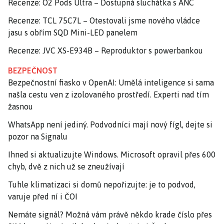
Recenze: O2 Pods Ultra – Dostupná sluchátka s ANC
Recenze: TCL 75C7L – Otestovali jsme nového vládce
jasu s obřím SQD Mini-LED panelem
Recenze: JVC XS-E934B – Reproduktor s powerbankou
BEZPEČNOST
Bezpečnostní fiasko v OpenAI: Umělá inteligence si sama
našla cestu ven z izolovaného prostředí. Experti nad tím
žasnou
WhatsApp není jediný. Podvodníci mají nový fígl, dejte si
pozor na Signalu
Ihned si aktualizujte Windows. Microsoft opravil přes 600
chyb, dvě z nich už se zneužívají
Tuhle klimatizaci si domů nepořizujte: je to podvod,
varuje před ní i ČOI
Nemáte signál? Možná vám právě někdo krade číslo přes