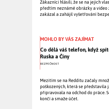
Zákazníci hlásili, že se na jejich 
předtím neznámé obrázky a video 
zakázal a zahájil vyšetřování bezp
MOHLO BY VÁS ZAJÍMAT
Co dělá váš telefon, když spí
Co dělá váš telefon, když spí
Ruska a Číny
BEZPEČNOST
Mezitím se na Redditu začaly množi
poškozených, která se představila j
připravovala na odchod do práce. Sd
končí a smaže účet.