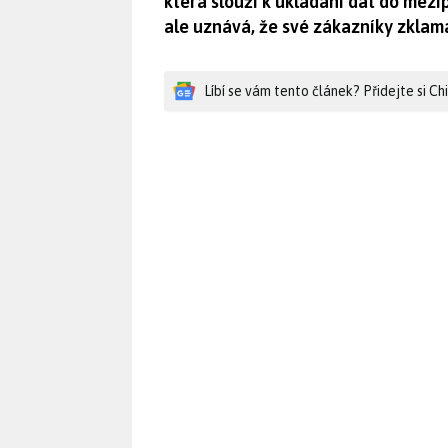
která slouží k ukládání dat do mezi
ale uznává, že své zákazníky zklam
Líbí se vám tento článek? Přidejte si C