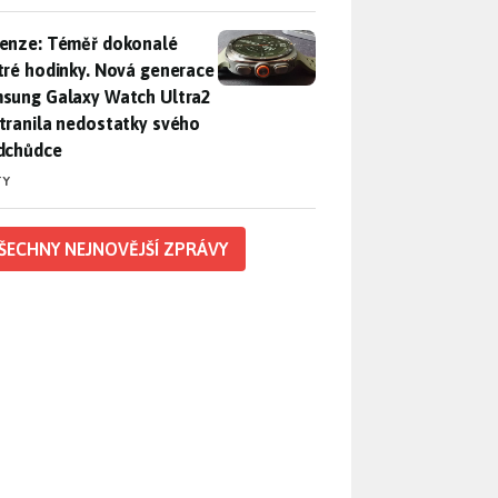
enze: Téměř dokonalé chytré hodinky. Nová generace Samsung
enze: Téměř dokonalé
tré hodinky. Nová generace
sung Galaxy Watch Ultra2
tranila nedostatky svého
dchůdce
TY
ŠECHNY NEJNOVĚJŠÍ ZPRÁVY