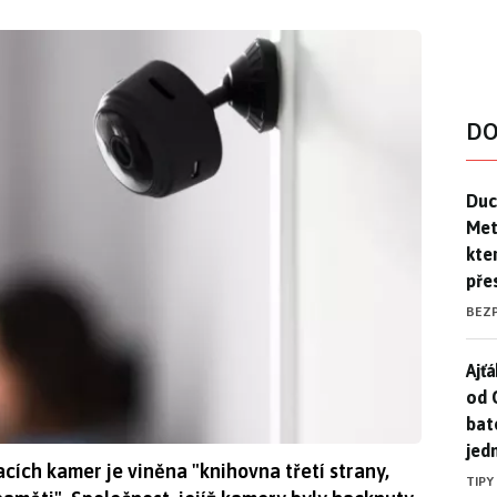
DO
Duck
Duc
Mety
kte
pře
BEZ
Ajť
Ajťá
od 
bat
jed
cích kamer je viněna "knihovna třetí strany,
TIPY