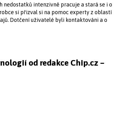
nedostatků intenzivně pracuje a stará se i o
obce si přizval si na pomoc experty z oblastí
jů. Dotčení uživatelé byli kontaktováni a o
hnologií od redakce Chip.cz –