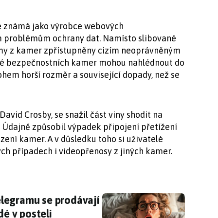
je známá jako výrobce webových
m problémům ochrany dat. Namísto slibované
my z kamer zpřístupněny cizím neoprávněným
telé bezpečnostních kamer mohou nahlédnout do
hem horší rozměr a související dopady, než se
avid Crosby, se snažil část viny shodit na
 Údajně způsobil výpadek připojení přetížení
zení kamer. A v důsledku toho si uživatelé
ých případech i videopřenosy z jiných kamer.
egramu se prodávají videa se záznamy, co děla
legramu se prodávají
dé v posteli