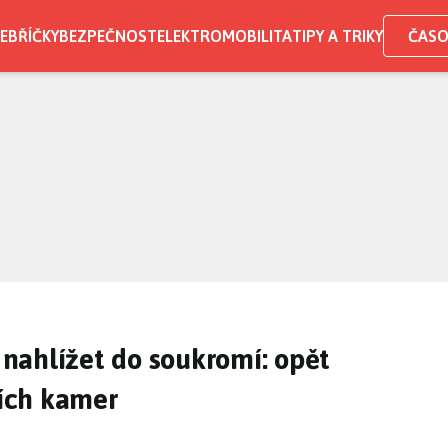
EBŘÍČKY
BEZPEČNOST
ELEKTROMOBILITA
TIPY A TRIKY
ČASO
y nahlížet do soukromí: opět
ích kamer