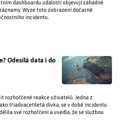
vlastním dashboardu událostí objevují záhadné
záznamy. Wyze toto zobrazení dočasně
ečnostního incidentu.
te? Odesílá data i do Ruska a Číny
te? Odesílá data i do
t rozhořčené reakce uživatelů. Jedna z
ako třiadvacetiletá dívka, se v době incidentu
ělila své rozhořčení a uvedla, že se službou