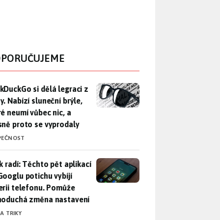
PORUČUJEME
DuckGo si dělá legraci z Mety. Nabízí sluneční brýle, které n
kDuckGo si dělá legraci z
. Nabízí sluneční brýle,
ré neumí vůbec nic, a
sně proto se vyprodaly
PEČNOST
ák radí: Těchto pět aplikací od Googlu potichu vybíjí baterii
k radí: Těchto pět aplikací
Googlu potichu vybíjí
erii telefonu. Pomůže
noduchá změna nastavení
 A TRIKY