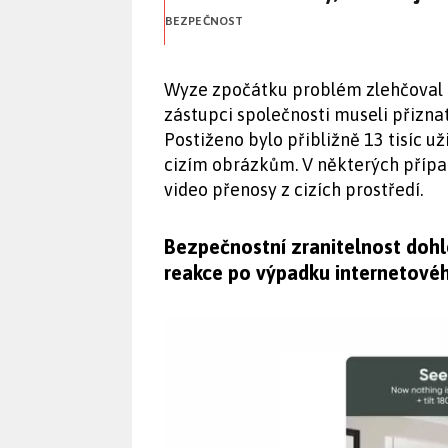
BEZPEČNOST
Wyze zpočátku problém zlehčoval a
zástupci společnosti museli přiznat
Postiženo bylo přibližně 13 tisíc u
cizím obrázkům. V některých příp
video přenosy z cizích prostředí.
Bezpečnostní zranitelnost dohl
reakce po výpadku internetové