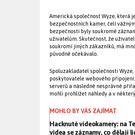
Americká společnost Wyze, která 
bezpečnostních kamer, čelí vážný
bezpečnosti byly soukromé zázna
uživatelům. Skutečnost, že uživa
soukromí jiných zákazníků, má mno
původně očekávalo.
Spoluzakladatel společnosti Wyze, D
poskytovatele webového připojení.
serverů a následné nesprávné přiřa
mohli prohlížet náhledy a v někter
MOHLO BY VÁS ZAJÍMAT
Hacknuté videokamery: na Tel
Hacknuté videokamery: na Te
videa se záznamy, co dělají li