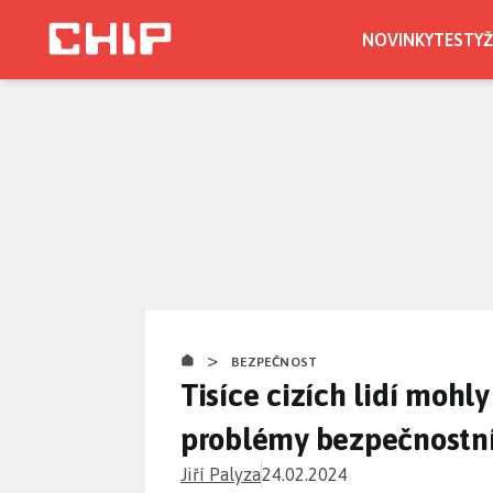
Přejít
k
NOVINKY
TESTY
Ž
hlavnímu
obsahu
>
BEZPEČNOST
Tisíce cizích lidí mohl
problémy bezpečnostn
Jiří Palyza
24.02.2024