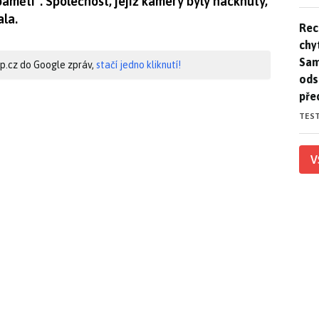
paměti". Společnost, jejíž kamery byly hacknuty,
ala.
Rec
Rec
chy
Sam
hip.cz do Google zpráv,
stačí jedno kliknutí!
ods
pře
TES
V