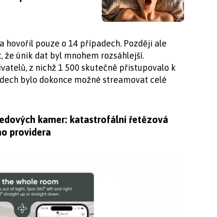
 hovořil pouze o 14 případech. Později ale
, že únik dat byl mnohem rozsáhlejší.
živatelů, z nichž 1 500 skutečně přistupovalo k
adech bylo dokonce možné streamovat celé
edových kamer: katastrofální řetězová
ho providera