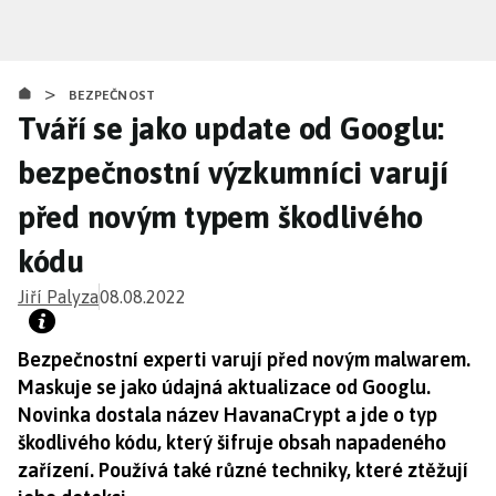
Přejít
k
hlavnímu
>
obsahu
BEZPEČNOST
Tváří se jako update od Googlu:
bezpečnostní výzkumníci varují
před novým typem škodlivého
kódu
Jiří Palyza
08.08.2022
Bezpečnostní experti varují před novým malwarem.
Maskuje se jako údajná aktualizace od Googlu.
Novinka dostala název HavanaCrypt a jde o typ
škodlivého kódu, který šifruje obsah napadeného
zařízení. Používá také různé techniky, které ztěžují