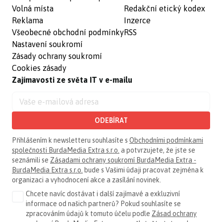
Volná místa
Redakční etický kodex
Reklama
Inzerce
Všeobecné obchodní podmínky
RSS
Nastavení soukromí
Zásady ochrany soukromí
Cookies zásady
Zajímavosti ze světa IT v e-mailu
ODEBÍRAT
Přihlášením k newsletteru souhlasíte s
Obchodními podmínkami
společnosti BurdaMedia Extra s.r.o.
a potvrzujete, že jste se
seznámili se
Zásadami ochrany soukromí BurdaMedia Extra -
BurdaMedia Extra s.r.o.
bude s Vašimi údaji pracovat zejména k
organizaci a vyhodnocení akce a zasílání novinek.
Chcete navíc dostávat i další zajímavé a exkluzivní
informace od našich partnerů? Pokud souhlasíte se
zpracováním údajů k tomuto účelu podle
Zásad ochrany