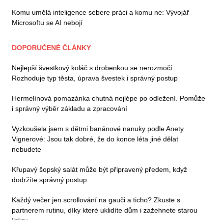
Komu umělá inteligence sebere práci a komu ne: Vývojář
Microsoftu se AI nebojí
DOPORUČENÉ ČLÁNKY
Nejlepší švestkový koláč s drobenkou se nerozmočí.
Rozhoduje typ těsta, úprava švestek i správný postup
Hermelínová pomazánka chutná nejlépe po odležení. Pomůže
i správný výběr základu a zpracování
Vyzkoušela jsem s dětmi banánové nanuky podle Anety
Vignerové: Jsou tak dobré, že do konce léta jiné dělat
nebudete
Křupavý šopský salát může být připravený předem, když
dodržíte správný postup
Každý večer jen scrollování na gauči a ticho? Zkuste s
partnerem rutinu, díky které uklidíte dům i zažehnete starou