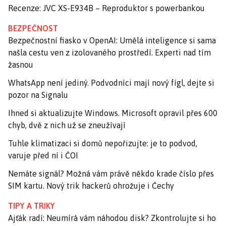
Recenze: JVC XS-E934B – Reproduktor s powerbankou
BEZPEČNOST
Bezpečnostní fiasko v OpenAI: Umělá inteligence si sama
našla cestu ven z izolovaného prostředí. Experti nad tím
žasnou
WhatsApp není jediný. Podvodníci mají nový fígl, dejte si
pozor na Signalu
Ihned si aktualizujte Windows. Microsoft opravil přes 600
chyb, dvě z nich už se zneužívají
Tuhle klimatizaci si domů nepořizujte: je to podvod,
varuje před ní i ČOI
Nemáte signál? Možná vám právě někdo krade číslo přes
SIM kartu. Nový trik hackerů ohrožuje i Čechy
TIPY A TRIKY
Ajťák radí: Neumírá vám náhodou disk? Zkontrolujte si ho