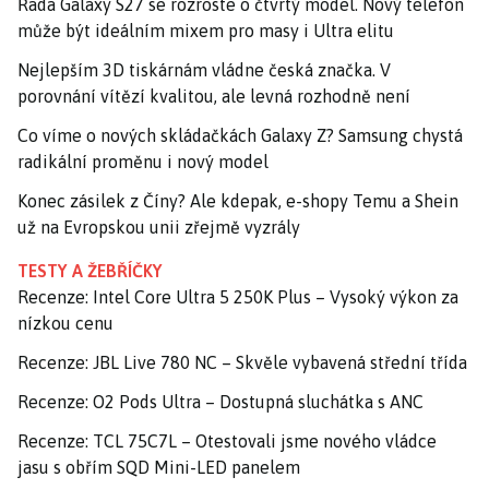
Řada Galaxy S27 se rozroste o čtvrtý model. Nový telefon
může být ideálním mixem pro masy i Ultra elitu
Nejlepším 3D tiskárnám vládne česká značka. V
porovnání vítězí kvalitou, ale levná rozhodně není
Co víme o nových skládačkách Galaxy Z? Samsung chystá
radikální proměnu i nový model
Konec zásilek z Číny? Ale kdepak, e-shopy Temu a Shein
už na Evropskou unii zřejmě vyzrály
TESTY A ŽEBŘÍČKY
Recenze: Intel Core Ultra 5 250K Plus – Vysoký výkon za
nízkou cenu
Recenze: JBL Live 780 NC – Skvěle vybavená střední třída
Recenze: O2 Pods Ultra – Dostupná sluchátka s ANC
Recenze: TCL 75C7L – Otestovali jsme nového vládce
jasu s obřím SQD Mini-LED panelem