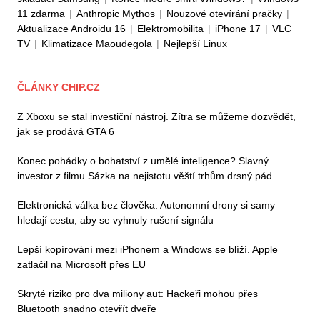
11 zdarma
|
Anthropic Mythos
|
Nouzové otevírání pračky
|
Aktualizace Androidu 16
|
Elektromobilita
|
iPhone 17
|
VLC
TV
|
Klimatizace Maoudegola
|
Nejlepší Linux
ČLÁNKY CHIP.CZ
Z Xboxu se stal investiční nástroj. Zítra se můžeme dozvědět,
jak se prodává GTA 6
Konec pohádky o bohatství z umělé inteligence? Slavný
investor z filmu Sázka na nejistotu věští trhům drsný pád
Elektronická válka bez člověka. Autonomní drony si samy
hledají cestu, aby se vyhnuly rušení signálu
Lepší kopírování mezi iPhonem a Windows se blíží. Apple
zatlačil na Microsoft přes EU
Skryté riziko pro dva miliony aut: Hackeři mohou přes
Bluetooth snadno otevřít dveře