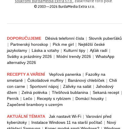
soukromí BurdaMedia Extra s.r.o.
, zaškrtněte toto pole.
© 2003—2026 BurdaMedia Extra s.r.o.
DOPORUČUJEME
Děsivá telefonní čísla
|
Slovník puberťáků
|
Partnerský horoskop
|
Pick me girl
|
Nejtěžší české
jazykolamy
|
Láska a vztahy
|
Kulturní tipy
|
Ajťák radí
|
Svátky a prázdniny 2026
|
Módní trendy 2026
|
WhatsApp
alternativy 2026
RECEPTY A VAŘENÍ
Vepřová panenka
|
Fazolky na
smetaně
|
Čokoládové muffiny
|
Banánový chlebíček
|
Chili
con carne
|
Sportovní nápoj
|
Zálivky na salát
|
Jahodový
džem
|
Zelná polévka
|
Třešňová bublanina
|
Sekaná recept
|
Perník
|
Lečo
|
Recepty s rybízem
|
Domácí housky
|
Zapečené brambory s uzeným
AKTUÁLNÍ TÉMATA
Jak nastavit Wi-Fi
|
Varování před
kyberútoky
|
Instalace Windows 11 na starší počítač
|
Nový
skládací Samsung
|
Konec modré smrti Windows?
|
Windows