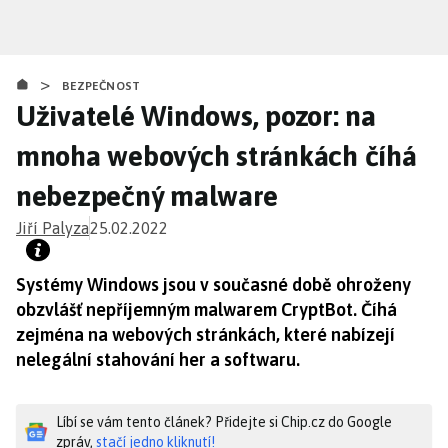
Přejít
k
hlavnímu
>
obsahu
BEZPEČNOST
Uživatelé Windows, pozor: na
mnoha webových stránkách číhá
nebezpečný malware
Jiří Palyza
25.02.2022
Systémy Windows jsou v současné době ohroženy
obzvlášť nepříjemným malwarem CryptBot. Číhá
zejména na webových stránkách, které nabízejí
nelegální stahování her a softwaru.
Líbí se vám tento článek? Přidejte si Chip.cz do Google
zpráv,
stačí jedno kliknutí!