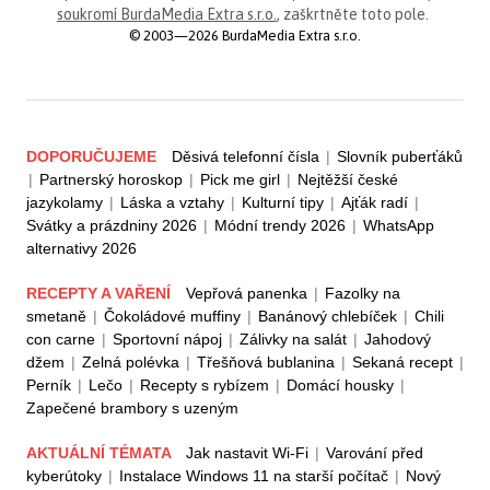
soukromí BurdaMedia Extra s.r.o.
, zaškrtněte toto pole.
© 2003—2026 BurdaMedia Extra s.r.o.
DOPORUČUJEME
Děsivá telefonní čísla
|
Slovník puberťáků
|
Partnerský horoskop
|
Pick me girl
|
Nejtěžší české
jazykolamy
|
Láska a vztahy
|
Kulturní tipy
|
Ajťák radí
|
Svátky a prázdniny 2026
|
Módní trendy 2026
|
WhatsApp
alternativy 2026
RECEPTY A VAŘENÍ
Vepřová panenka
|
Fazolky na
smetaně
|
Čokoládové muffiny
|
Banánový chlebíček
|
Chili
con carne
|
Sportovní nápoj
|
Zálivky na salát
|
Jahodový
džem
|
Zelná polévka
|
Třešňová bublanina
|
Sekaná recept
|
Perník
|
Lečo
|
Recepty s rybízem
|
Domácí housky
|
Zapečené brambory s uzeným
AKTUÁLNÍ TÉMATA
Jak nastavit Wi-Fi
|
Varování před
kyberútoky
|
Instalace Windows 11 na starší počítač
|
Nový