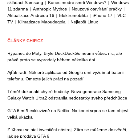
skládací Samsung
|
Konec modré smrti Windows?
|
Windows
11 zdarma
|
Anthropic Mythos
|
Nouzové otevírání pračky
|
Aktualizace Androidu 16
|
Elektromobilita
|
iPhone 17
|
VLC
TV
|
Klimatizace Maoudegola
|
Nejlepší Linux
ČLÁNKY CHIP.CZ
Rýpanec do Mety. Brýle DuckDuckGo neumí vůbec nic, ale
právě proto se vyprodaly během několika dní
Ajťák radí: Některé aplikace od Googlu umí vyždímat baterii
telefonu. Omezte jejich práci na pozadí
Téměř dokonalé chytré hodinky. Nová generace Samsung
Galaxy Watch Ultra2 odstranila nedostatky svého předchůdce
GTA 6 míří exkluzivně na Netflix. Na konci srpna se tam objeví
velká ukázka
Z Xboxu se stal investiční nástroj. Zítra se můžeme dozvědět,
jak se prodává GTA 6