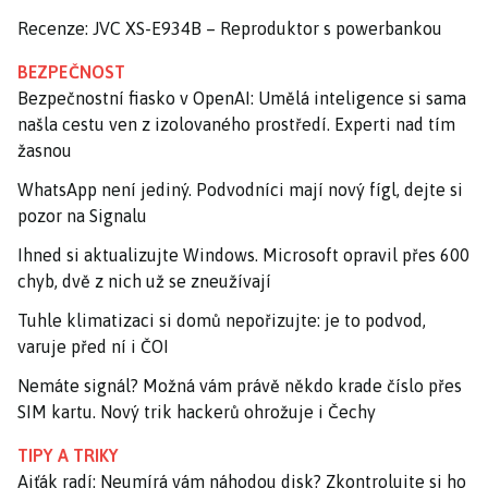
Recenze: JVC XS-E934B – Reproduktor s powerbankou
BEZPEČNOST
Bezpečnostní fiasko v OpenAI: Umělá inteligence si sama
našla cestu ven z izolovaného prostředí. Experti nad tím
žasnou
WhatsApp není jediný. Podvodníci mají nový fígl, dejte si
pozor na Signalu
Ihned si aktualizujte Windows. Microsoft opravil přes 600
chyb, dvě z nich už se zneužívají
Tuhle klimatizaci si domů nepořizujte: je to podvod,
varuje před ní i ČOI
Nemáte signál? Možná vám právě někdo krade číslo přes
SIM kartu. Nový trik hackerů ohrožuje i Čechy
TIPY A TRIKY
Ajťák radí: Neumírá vám náhodou disk? Zkontrolujte si ho