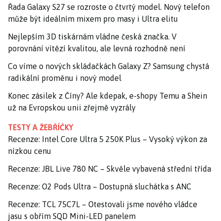
Řada Galaxy S27 se rozroste o čtvrtý model. Nový telefon
může být ideálním mixem pro masy i Ultra elitu
Nejlepším 3D tiskárnám vládne česká značka. V
porovnání vítězí kvalitou, ale levná rozhodně není
Co víme o nových skládačkách Galaxy Z? Samsung chystá
radikální proměnu i nový model
Konec zásilek z Číny? Ale kdepak, e-shopy Temu a Shein
už na Evropskou unii zřejmě vyzrály
TESTY A ŽEBŘÍČKY
Recenze: Intel Core Ultra 5 250K Plus – Vysoký výkon za
nízkou cenu
Recenze: JBL Live 780 NC – Skvěle vybavená střední třída
Recenze: O2 Pods Ultra – Dostupná sluchátka s ANC
Recenze: TCL 75C7L – Otestovali jsme nového vládce
jasu s obřím SQD Mini-LED panelem