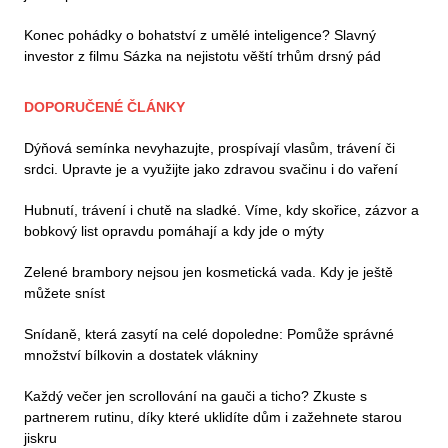
Konec pohádky o bohatství z umělé inteligence? Slavný
investor z filmu Sázka na nejistotu věští trhům drsný pád
DOPORUČENÉ ČLÁNKY
Dýňová semínka nevyhazujte, prospívají vlasům, trávení či
srdci. Upravte je a využijte jako zdravou svačinu i do vaření
Hubnutí, trávení i chutě na sladké. Víme, kdy skořice, zázvor a
bobkový list opravdu pomáhají a kdy jde o mýty
Zelené brambory nejsou jen kosmetická vada. Kdy je ještě
můžete sníst
Snídaně, která zasytí na celé dopoledne: Pomůže správné
množství bílkovin a dostatek vlákniny
Každý večer jen scrollování na gauči a ticho? Zkuste s
partnerem rutinu, díky které uklidíte dům i zažehnete starou
jiskru