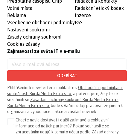
Předplatné časopisu Chip
Redakce a kontakty
Volná místa
Redakční etický kodex
Reklama
Inzerce
Všeobecné obchodní podmínky
RSS
Nastavení soukromí
Zásady ochrany soukromí
Cookies zásady
Zajímavosti ze světa IT v e-mailu
ODEBÍRAT
Přihlášením k newsletteru souhlasíte s
Obchodními podmínkami
společnosti BurdaMedia Extra s.r.o.
a potvrzujete, že jste se
seznámili se
Zásadami ochrany soukromí BurdaMedia Extra -
BurdaMedia Extra s.r.o.
bude s Vašimi údaji pracovat zejména k
organizaci a vyhodnocení akce a zasílání novinek.
Chcete navíc dostávat i další zajímavé a exkluzivní
informace od našich partnerů? Pokud souhlasíte se
zpracováním údajů k tomuto účelu podle
Zásad ochrany