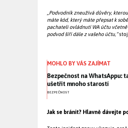
„Podvodník zneužívá důvěry, ktero
máte kód, který máte přepsat k sob
pachateli ovládnutí WA účtu včetně 
podvod šíří dále z vašeho účtu,“
stoj
MOHLO BY VÁS ZAJÍMAT
Bezpečnost na WhatsAppu: ta
Bezpečnost na WhatsAppu: t
ušetřit mnoho starostí
BEZPEČNOST
Jak se bránit? Hlavně dávejte p