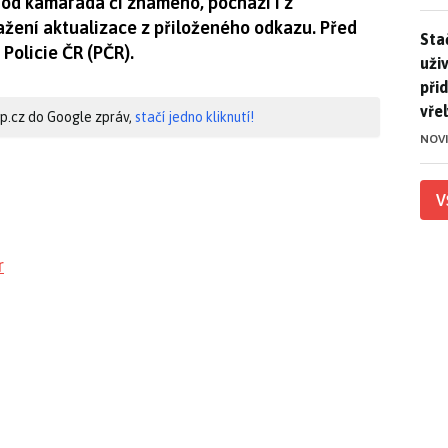
 od kamaráda či známého, pochází i z
ažení aktualizace z přiloženého odkazu. Před
Stač
Sta
Policie ČR (PČR).
uži
při
vře
hip.cz do Google zpráv,
stačí jedno kliknutí!
NOV
V
r