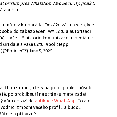
vat přístup přes WhatsApp Web Security, jinak ti
á zpráva.
rou máte v kamaráda. Odkáže vás na web, kde
k sobě do zabezpečení WA účtu a autorizací
účtu včetně historie komunikace a mediálních
 šíří dále z vaše účtu.
#policiepp
 (@PolicieCZ)
June 5, 2025
uthorization“, který na první pohled působí
sté, po prokliknutí na stránku máte zadat
erý vám dorazí do
aplikace WhatsApp
. To ale
odvodníci zmocní vašeho profilu a budou
átelé a příbuzné.