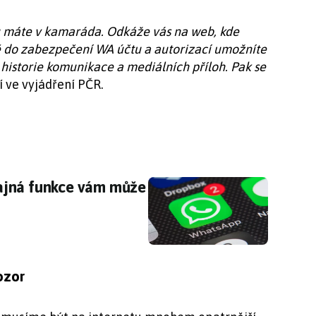
u máte v kamaráda. Odkáže vás na web, kde
ě do zabezpečení WA účtu a autorizací umožníte
historie komunikace a mediálních příloh. Pak se
í ve vyjádření PČR.
jná funkce vám může ušetřit mnoho starostí
ajná funkce vám může
ozor