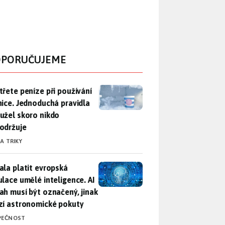
PORUČUJEME
třete peníze při používání lednice. Jednoduchá pravidla bohuž
třete peníze při používání
nice. Jednoduchá pravidla
užel skoro nikdo
održuje
 A TRIKY
ala platit evropská regulace umělé inteligence. AI obsah musí
ala platit evropská
ulace umělé inteligence. AI
ah musí být označený, jinak
zí astronomické pokuty
PEČNOST