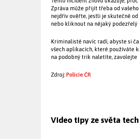
Tento incident znovu ukazuje, pro
Zpráva může přijít třeba od vašeho 
nejdřív ověřte, jestli je skutečně o
nebo kliknout na nějaký podezřelý l
Kriminalisté navíc radí, abyste si 
všech aplikacích, které používáte 
na podobný trik naletíte, zavolejte 
Zdroj:
Policie ČR
Video tipy ze světa tec