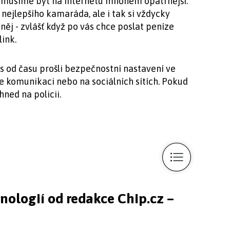
č musíme být na internetu mnohem opatrnější.
nejlepšího kamaráda, ale i tak si vždycky
d něj - zvlášť když po vás chce poslat peníze
ink.
čas od času prošli bezpečnostní nastavení ve
ke komunikaci nebo na sociálních sítích. Pokud
hned na policii.
hnologií od redakce Chip.cz –