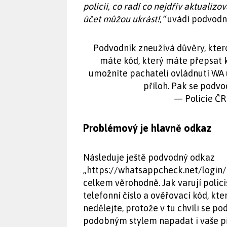
policii, co radí co nejdřív aktualizo
účet můžou ukrást!,“
uvádí podvodn
Podvodník zneužívá důvěry, kte
máte kód, který máte přepsat 
umožníte pachateli ovládnutí WA 
příloh. Pak se podvod
— Policie ČR
Problémový je hlavně odkaz
Následuje ještě podvodný odkaz
„https://whatsappcheck.net/login/a
celkem věrohodně. Jak varují polici
telefonní číslo a ověřovací kód, kt
nedělejte, protože v tu chvíli se p
podobným stylem napadat i vaše př