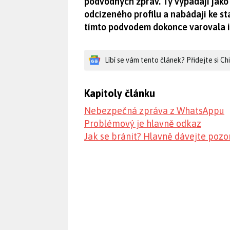
podvodných zpráv. Ty vypadají jako
odcizeného profilu a nabádají ke st
tímto podvodem dokonce varovala i 
Líbí se vám tento článek? Přidejte si C
Kapitoly článku
Nebezpečná zpráva z WhatsAppu
Problémový je hlavně odkaz
Jak se bránit? Hlavně dávejte pozo