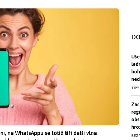
DO
Uše
Uše
led
boh
ned
TIPY
Zač
Zač
reg
obs
hro
í, na WhatsAppu se totiž šíří další vlna
BEZ