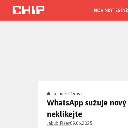
Přejít
k
NOVINKY
TESTY
Ž
hlavnímu
obsahu
>
BEZPEČNOST
WhatsApp sužuje nový 
neklikejte
Jakub Fišer
09.06.2025