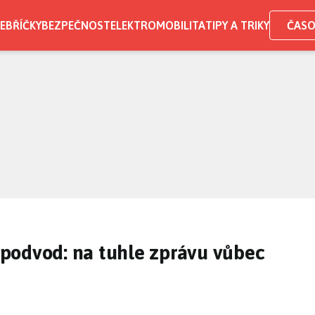
EBŘÍČKY
BEZPEČNOST
ELEKTROMOBILITA
TIPY A TRIKY
ČASO
podvod: na tuhle zprávu vůbec