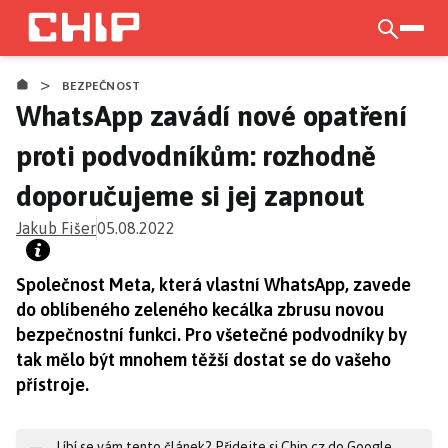
Přejít
k
otevří
hlavnímu
>
obsahu
BEZPEČNOST
WhatsApp zavádí nové opatření
proti podvodníkům: rozhodně
doporučujeme si jej zapnout
Jakub Fišer
05.08.2022
Společnost Meta, která vlastní WhatsApp, zavede
do oblíbeného zeleného kecálka zbrusu novou
bezpečnostní funkci. Pro všetečné podvodníky by
tak mělo být mnohem těžší dostat se do vašeho
přístroje.
Líbí se vám tento článek? Přidejte si Chip.cz do Google