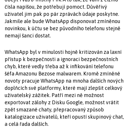
čísla napíšou, že potřebují pomoct. Důvěřivý
uživatel jim pak po pár zprávách údaje poskytne.
Jakmile ale bude WhatsApp disponovat zmíněnou
novinkou, k účtu se bez původního telefonu stejně
nemají šanci dostat.
WhatsApp byl v minulosti hojně kritizován za laxní
přístup k bezpečnosti a ignoraci bezpečnostních
chyb, které vedly třeba až k infikování telefonu
šéfa Amazonu Bezose malwarem. Kromě zmíněné
novoty pracuje WhatsApp na mnoha dalších nových
doplňcích své platformy, které mají zlepšit celkový
uživatelský zážitek. Patří mezi ně možnost
exportovat zálohy z Disku Google, možnost vrátit
zpět smazané chaty, přepracovaný způsob
katalogizace uživatelů, kteří opustí skupinový chat,
a celá řada dalších.