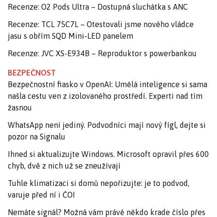
Recenze: O2 Pods Ultra – Dostupná sluchátka s ANC
Recenze: TCL 75C7L – Otestovali jsme nového vládce
jasu s obřím SQD Mini-LED panelem
Recenze: JVC XS-E934B – Reproduktor s powerbankou
BEZPEČNOST
Bezpečnostní fiasko v OpenAI: Umělá inteligence si sama
našla cestu ven z izolovaného prostředí. Experti nad tím
žasnou
WhatsApp není jediný. Podvodníci mají nový fígl, dejte si
pozor na Signalu
Ihned si aktualizujte Windows. Microsoft opravil přes 600
chyb, dvě z nich už se zneužívají
Tuhle klimatizaci si domů nepořizujte: je to podvod,
varuje před ní i ČOI
Nemáte signál? Možná vám právě někdo krade číslo přes