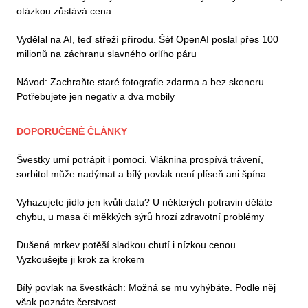
otázkou zůstává cena
Vydělal na AI, teď střeží přírodu. Šéf OpenAI poslal přes 100
milionů na záchranu slavného orlího páru
Návod: Zachraňte staré fotografie zdarma a bez skeneru.
Potřebujete jen negativ a dva mobily
DOPORUČENÉ ČLÁNKY
Švestky umí potrápit i pomoci. Vláknina prospívá trávení,
sorbitol může nadýmat a bílý povlak není plíseň ani špína
Vyhazujete jídlo jen kvůli datu? U některých potravin děláte
chybu, u masa či měkkých sýrů hrozí zdravotní problémy
Dušená mrkev potěší sladkou chutí i nízkou cenou.
Vyzkoušejte ji krok za krokem
Bílý povlak na švestkách: Možná se mu vyhýbáte. Podle něj
však poznáte čerstvost