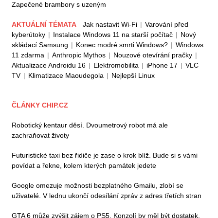
Zapečené brambory s uzeným
AKTUÁLNÍ TÉMATA
Jak nastavit Wi-Fi
|
Varování před
kyberútoky
|
Instalace Windows 11 na starší počítač
|
Nový
skládací Samsung
|
Konec modré smrti Windows?
|
Windows
11 zdarma
|
Anthropic Mythos
|
Nouzové otevírání pračky
|
Aktualizace Androidu 16
|
Elektromobilita
|
iPhone 17
|
VLC
TV
|
Klimatizace Maoudegola
|
Nejlepší Linux
ČLÁNKY CHIP.CZ
Robotický kentaur děsí. Dvoumetrový robot má ale
zachraňovat životy
Futuristické taxi bez řidiče je zase o krok blíž. Bude si s vámi
povídat a řekne, kolem kterých památek jedete
Google omezuje možnosti bezplatného Gmailu, zlobí se
uživatelé. V lednu ukončí odesílání zpráv z adres třetích stran
GTA 6 může zvýšit zájem o PS5. Konzolí by měl být dostatek,