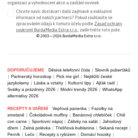
organizaci a vyhodnocení akce a zasílání novinek.
Chcete navíc dostávat i další zajímavé a exkluzivní
informace od našich partnerů? Pokud souhlasíte se
zpracováním údajů k tomuto účelu podle
Zásad ochrany
soukromí BurdaMedia Extra s.r.o.
, zaškrtněte toto pole.
© 2003—2026 BurdaMedia Extra s.r.o.
DOPORUČUJEME
Děsivá telefonní čísla
|
Slovník puberťáků
|
Partnerský horoskop
|
Pick me girl
|
Nejtěžší české
jazykolamy
|
Láska a vztahy
|
Kulturní tipy
|
Ajťák radí
|
Svátky a prázdniny 2026
|
Módní trendy 2026
|
WhatsApp
alternativy 2026
RECEPTY A VAŘENÍ
Vepřová panenka
|
Fazolky na
smetaně
|
Čokoládové muffiny
|
Banánový chlebíček
|
Chili
con carne
|
Sportovní nápoj
|
Zálivky na salát
|
Jahodový
džem
|
Zelná polévka
|
Třešňová bublanina
|
Sekaná recept
|
Perník
|
Lečo
|
Recepty s rybízem
|
Domácí housky
|