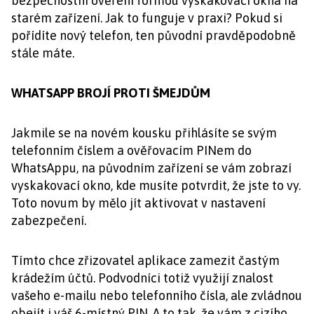
bezpečnostní ověření formou vyskakovací okna na
starém zařízení. Jak to funguje v praxi? Pokud si
pořídíte nový telefon, ten původní pravděpodobně
stále máte.
WHATSAPP BROJÍ PROTI ŠMEJDŮM
Jakmile se na novém kousku přihlásíte se svým
telefonním číslem a ověřovacím PINem do
WhatsAppu, na původním zařízení se vám zobrazí
vyskakovací okno, kde musíte potvrdit, že jste to vy.
Toto novum by mělo jít aktivovat v nastavení
zabezpečení.
Tímto chce zřizovatel aplikace zamezit častým
krádežím účtů. Podvodníci totiž využijí znalost
vašeho e-mailu nebo telefonního čísla, ale zvládnou
obejít i váš 6-místný PIN. A to tak, že vám z cizího