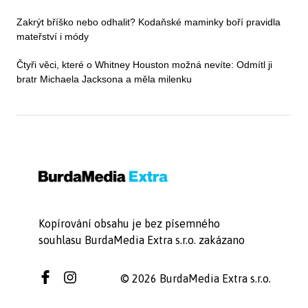
Zakrýt bříško nebo odhalit? Kodaňské maminky boří pravidla
mateřství i módy
Čtyři věci, které o Whitney Houston možná nevíte: Odmítl ji
bratr Michaela Jacksona a měla milenku
Kopírování obsahu je bez písemného
souhlasu BurdaMedia Extra s.r.o. zakázano
© 2026 BurdaMedia Extra s.r.o.