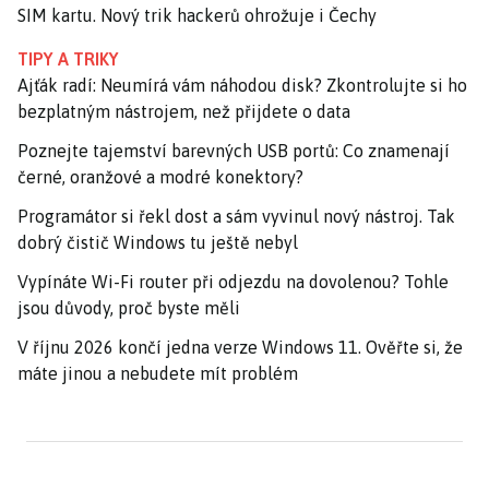
SIM kartu. Nový trik hackerů ohrožuje i Čechy
TIPY A TRIKY
Ajťák radí: Neumírá vám náhodou disk? Zkontrolujte si ho
bezplatným nástrojem, než přijdete o data
Poznejte tajemství barevných USB portů: Co znamenají
černé, oranžové a modré konektory?
Programátor si řekl dost a sám vyvinul nový nástroj. Tak
dobrý čistič Windows tu ještě nebyl
Vypínáte Wi-Fi router při odjezdu na dovolenou? Tohle
jsou důvody, proč byste měli
V říjnu 2026 končí jedna verze Windows 11. Ověřte si, že
máte jinou a nebudete mít problém