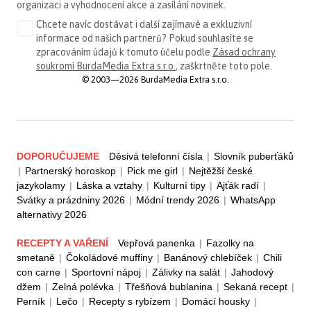
organizaci a vyhodnocení akce a zasílání novinek.
Chcete navíc dostávat i další zajímavé a exkluzivní
informace od našich partnerů? Pokud souhlasíte se
zpracováním údajů k tomuto účelu podle
Zásad ochrany
soukromí BurdaMedia Extra s.r.o.
, zaškrtněte toto pole.
© 2003—2026 BurdaMedia Extra s.r.o.
DOPORUČUJEME
Děsivá telefonní čísla
|
Slovník puberťáků
|
Partnerský horoskop
|
Pick me girl
|
Nejtěžší české
jazykolamy
|
Láska a vztahy
|
Kulturní tipy
|
Ajťák radí
|
Svátky a prázdniny 2026
|
Módní trendy 2026
|
WhatsApp
alternativy 2026
RECEPTY A VAŘENÍ
Vepřová panenka
|
Fazolky na
smetaně
|
Čokoládové muffiny
|
Banánový chlebíček
|
Chili
con carne
|
Sportovní nápoj
|
Zálivky na salát
|
Jahodový
džem
|
Zelná polévka
|
Třešňová bublanina
|
Sekaná recept
|
Perník
|
Lečo
|
Recepty s rybízem
|
Domácí housky
|