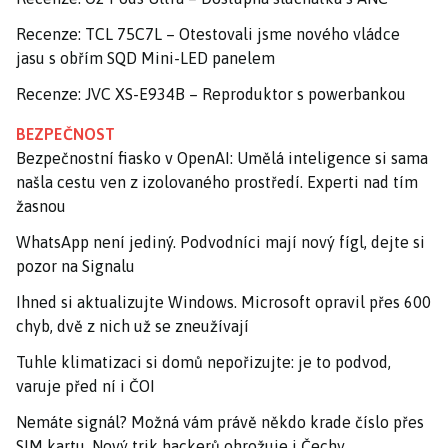
Recenze: TCL 75C7L – Otestovali jsme nového vládce
jasu s obřím SQD Mini-LED panelem
Recenze: JVC XS-E934B – Reproduktor s powerbankou
BEZPEČNOST
Bezpečnostní fiasko v OpenAI: Umělá inteligence si sama
našla cestu ven z izolovaného prostředí. Experti nad tím
žasnou
WhatsApp není jediný. Podvodníci mají nový fígl, dejte si
pozor na Signalu
Ihned si aktualizujte Windows. Microsoft opravil přes 600
chyb, dvě z nich už se zneužívají
Tuhle klimatizaci si domů nepořizujte: je to podvod,
varuje před ní i ČOI
Nemáte signál? Možná vám právě někdo krade číslo přes
SIM kartu. Nový trik hackerů ohrožuje i Čechy