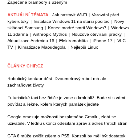
Zapečené brambory s uzeným
AKTUÁLNÍ TÉMATA
Jak nastavit Wi-Fi
|
Varování před
kyberútoky
|
Instalace Windows 11 na starší počítač
|
Nový
skládací Samsung
|
Konec modré smrti Windows?
|
Windows
11 zdarma
|
Anthropic Mythos
|
Nouzové otevírání pračky
|
Aktualizace Androidu 16
|
Elektromobilita
|
iPhone 17
|
VLC
TV
|
Klimatizace Maoudegola
|
Nejlepší Linux
ČLÁNKY CHIP.CZ
Robotický kentaur děsí. Dvoumetrový robot má ale
zachraňovat životy
Futuristické taxi bez řidiče je zase o krok blíž. Bude si s vámi
povídat a řekne, kolem kterých památek jedete
Google omezuje možnosti bezplatného Gmailu, zlobí se
uživatelé. V lednu ukončí odesílání zpráv z adres třetích stran
GTA 6 může zvýšit zájem o PS5. Konzolí by měl být dostatek,