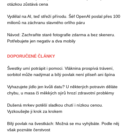
otázkou zůstává cena
Vydělal na AI, teď střeží přírodu. Šéf OpenAI poslal přes 100
milionů na záchranu slavného orlího páru
Návod: Zachraňte staré fotografie zdarma a bez skeneru.
Potřebujete jen negativ a dva mobily
DOPORUČENÉ ČLÁNKY
Švestky umí potrápit i pomoci. Vláknina prospívá trávení,
sorbitol může nadýmat a bílý povlak není plíseň ani špína
Vyhazujete jídlo jen kvůli datu? U některých potravin děláte
chybu, u masa či měkkých sýrů hrozí zdravotní problémy
Dušená mrkev potěší sladkou chutí i nízkou cenou.
Vyzkoušejte ji krok za krokem
Bílý povlak na švestkách: Možná se mu vyhýbáte. Podle něj
však poznáte čerstvost