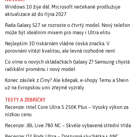
Windows 10 žije dál: Microsoft nečekaně prodlužuje
aktualizace až do října 2027
Řada Galaxy S27 se rozroste o čtvrtý model. Nový telefon
může být ideálním mixem pro masy i Ultra elitu
Nejlepším 3D tiskárnám vládne česká značka. V
porovnání vítězí kvalitou, ale levná rozhodně není
Co víme o nových skládačkách Galaxy Z? Samsung chystá
radikální proměnu i nový model
Konec zásilek z Číny? Ale kdepak, e-shopy Temu a Shein
už na Evropskou unii zřejmě vyzrály
TESTY A ŽEBŘÍČKY
Recenze: Intel Core Ultra 5 250K Plus – Vysoký výkon za
nízkou cenu
Recenze: JBL Live 780 NC – Skvěle vybavená střední třída
Recenze: O2 Pods Ultra – Dostupná sluchátka s ANC