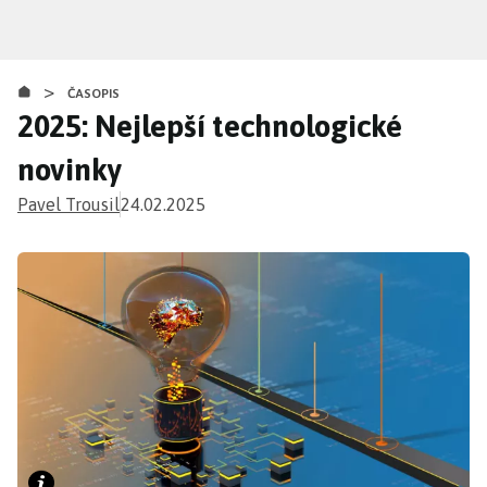
Přejít
k
hlavnímu
>
obsahu
ČASOPIS
2025: Nejlepší technologické
novinky
Pavel Trousil
24.02.2025