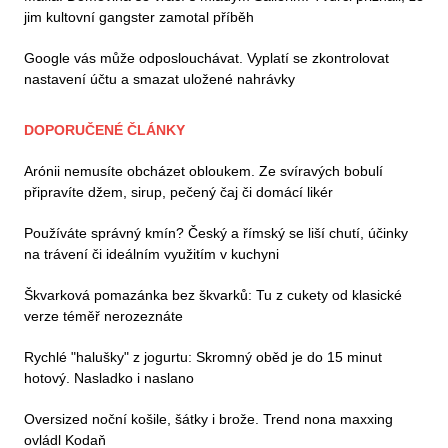
jim kultovní gangster zamotal příběh
Google vás může odposlouchávat. Vyplatí se zkontrolovat
nastavení účtu a smazat uložené nahrávky
DOPORUČENÉ ČLÁNKY
Arónii nemusíte obcházet obloukem. Ze svíravých bobulí
připravíte džem, sirup, pečený čaj či domácí likér
Používáte správný kmín? Český a římský se liší chutí, účinky
na trávení či ideálním využitím v kuchyni
Škvarková pomazánka bez škvarků: Tu z cukety od klasické
verze téměř nerozeznáte
Rychlé "halušky" z jogurtu: Skromný oběd je do 15 minut
hotový. Nasladko i naslano
Oversized noční košile, šátky i brože. Trend nona maxxing
ovládl Kodaň