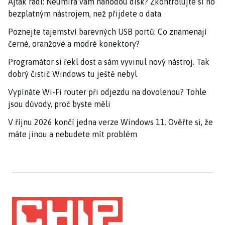
Ajťák radí: Neumírá vám náhodou disk? Zkontrolujte si ho
bezplatným nástrojem, než přijdete o data
Poznejte tajemství barevných USB portů: Co znamenají
černé, oranžové a modré konektory?
Programátor si řekl dost a sám vyvinul nový nástroj. Tak
dobrý čistič Windows tu ještě nebyl
Vypínáte Wi-Fi router při odjezdu na dovolenou? Tohle
jsou důvody, proč byste měli
V říjnu 2026 končí jedna verze Windows 11. Ověřte si, že
máte jinou a nebudete mít problém