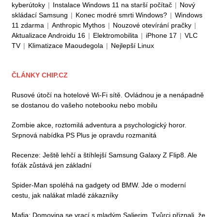
kyberútoky
|
Instalace Windows 11 na starší počítač
|
Nový
skládací Samsung
|
Konec modré smrti Windows?
|
Windows
11 zdarma
|
Anthropic Mythos
|
Nouzové otevírání pračky
|
Aktualizace Androidu 16
|
Elektromobilita
|
iPhone 17
|
VLC
TV
|
Klimatizace Maoudegola
|
Nejlepší Linux
ČLÁNKY CHIP.CZ
Rusové útočí na hotelové Wi-Fi sítě. Ovládnou je a nenápadně
se dostanou do vašeho notebooku nebo mobilu
Zombie akce, roztomilá adventura a psychologický horor.
Srpnová nabídka PS Plus je opravdu rozmanitá
Recenze: Ještě lehčí a štíhlejší Samsung Galaxy Z Flip8. Ale
foťák zůstává jen základní
Spider-Man spoléhá na gadgety od BMW. Jde o moderní
cestu, jak nalákat mladé zákazníky
Mafia: Domovina se vrací s mladým Salierim. Tvůrci přiznali, že