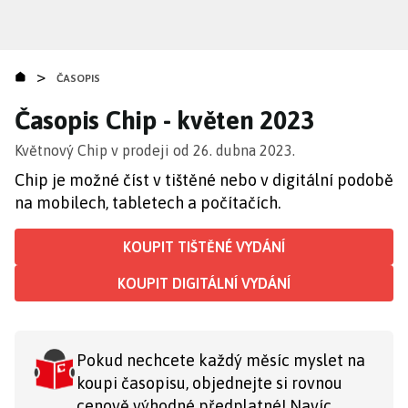
Přejít
k
hlavnímu
>
obsahu
ČASOPIS
Časopis Chip - květen 2023
Květnový Chip v prodeji od 26. dubna 2023.
Chip je možné číst v tištěné nebo v digitální podobě
na mobilech, tabletech a počítačích.
KOUPIT TIŠTĚNÉ VYDÁNÍ
KOUPIT DIGITÁLNÍ VYDÁNÍ
Pokud nechcete každý měsíc myslet na
koupi časopisu, objednejte si rovnou
cenově výhodné předplatné! Navíc