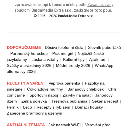
zpracováním údajů k tomuto účelu podle
Zásad ochrany
soukromí BurdaMedia Extra s.r.o.
, zaškrtněte toto pole.
© 2003—2026 BurdaMedia Extra s.r.o.
DOPORUČUJEME
Děsivá telefonní čísla
|
Slovník puberťáků
|
Partnerský horoskop
|
Pick me girl
|
Nejtěžší české
jazykolamy
|
Láska a vztahy
|
Kulturní tipy
|
Ajťák radí
|
Svátky a prázdniny 2026
|
Módní trendy 2026
|
WhatsApp
alternativy 2026
RECEPTY A VAŘENÍ
Vepřová panenka
|
Fazolky na
smetaně
|
Čokoládové muffiny
|
Banánový chlebíček
|
Chili
con carne
|
Sportovní nápoj
|
Zálivky na salát
|
Jahodový
džem
|
Zelná polévka
|
Třešňová bublanina
|
Sekaná recept
|
Perník
|
Lečo
|
Recepty s rybízem
|
Domácí housky
|
Zapečené brambory s uzeným
AKTUÁLNÍ TÉMATA
Jak nastavit Wi-Fi
|
Varování před