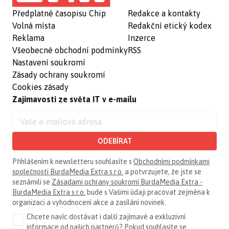
Předplatné časopisu Chip
Redakce a kontakty
Volná místa
Redakční etický kodex
Reklama
Inzerce
Všeobecné obchodní podmínky
RSS
Nastavení soukromí
Zásady ochrany soukromí
Cookies zásady
Zajímavosti ze světa IT v e-mailu
ODEBÍRAT
Přihlášením k newsletteru souhlasíte s
Obchodními podmínkami
společnosti BurdaMedia Extra s.r.o.
a potvrzujete, že jste se
seznámili se
Zásadami ochrany soukromí BurdaMedia Extra -
BurdaMedia Extra s.r.o.
bude s Vašimi údaji pracovat zejména k
organizaci a vyhodnocení akce a zasílání novinek.
Chcete navíc dostávat i další zajímavé a exkluzivní
informace od našich partnerů? Pokud souhlasíte se