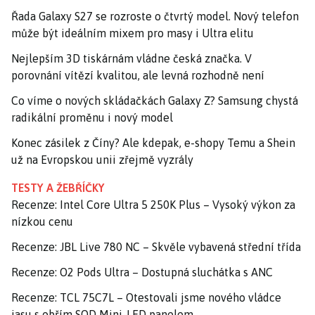
Řada Galaxy S27 se rozroste o čtvrtý model. Nový telefon
může být ideálním mixem pro masy i Ultra elitu
Nejlepším 3D tiskárnám vládne česká značka. V
porovnání vítězí kvalitou, ale levná rozhodně není
Co víme o nových skládačkách Galaxy Z? Samsung chystá
radikální proměnu i nový model
Konec zásilek z Číny? Ale kdepak, e-shopy Temu a Shein
už na Evropskou unii zřejmě vyzrály
TESTY A ŽEBŘÍČKY
Recenze: Intel Core Ultra 5 250K Plus – Vysoký výkon za
nízkou cenu
Recenze: JBL Live 780 NC – Skvěle vybavená střední třída
Recenze: O2 Pods Ultra – Dostupná sluchátka s ANC
Recenze: TCL 75C7L – Otestovali jsme nového vládce
jasu s obřím SQD Mini-LED panelem