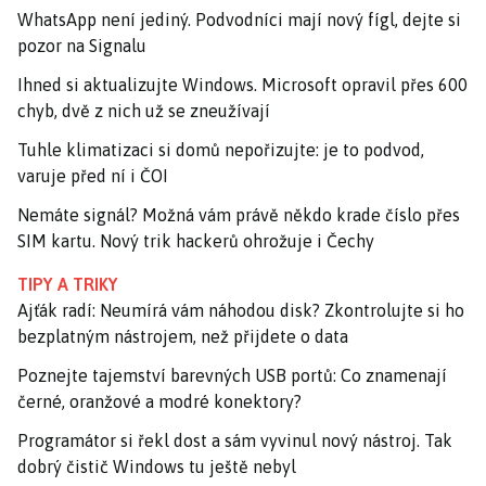
WhatsApp není jediný. Podvodníci mají nový fígl, dejte si
pozor na Signalu
Ihned si aktualizujte Windows. Microsoft opravil přes 600
chyb, dvě z nich už se zneužívají
Tuhle klimatizaci si domů nepořizujte: je to podvod,
varuje před ní i ČOI
Nemáte signál? Možná vám právě někdo krade číslo přes
SIM kartu. Nový trik hackerů ohrožuje i Čechy
TIPY A TRIKY
Ajťák radí: Neumírá vám náhodou disk? Zkontrolujte si ho
bezplatným nástrojem, než přijdete o data
Poznejte tajemství barevných USB portů: Co znamenají
černé, oranžové a modré konektory?
Programátor si řekl dost a sám vyvinul nový nástroj. Tak
dobrý čistič Windows tu ještě nebyl