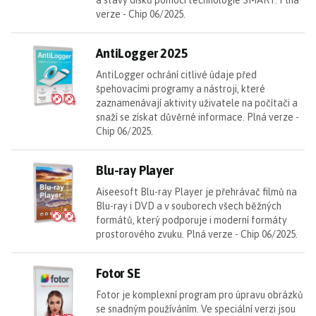
verze - Chip 06/2025.
An
AntiLogger 2025
AntiLogger ochrání citlivé údaje před
špehovacími programy a nástroji, které
zaznamenávají aktivity uživatele na počítači a
snaží se získat důvěrné informace. Plná verze -
Chip 06/2025.
Bl
Blu-ray Player
Aiseesoft Blu-ray Player je přehrávač filmů na
Blu-ray i DVD a v souborech všech běžných
formátů, který podporuje i moderní formáty
prostorového zvuku. Plná verze - Chip 06/2025.
Fo
Fotor SE
Fotor je komplexní program pro úpravu obrázků
se snadným používáním. Ve speciální verzi jsou