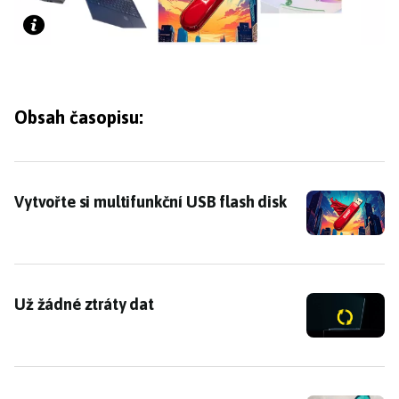
Obsah časopisu:
Vytvořte si multifunkční USB flash disk
Vytvořte si multifunkční USB flash disk
Už žádné ztráty dat
Už žádné ztráty dat