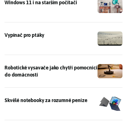
Windows 11 i na starším počítači
Windows 11 i na starším počítači
Vypínač pro ptáky
Vypínač pro ptáky
Robotické vysavače jako chytří pomocníci do domácn
Robotické vysavače jako chytří pomocníci
do domácnosti
Skvělé notebooky za rozumné peníze
Skvělé notebooky za rozumné peníze