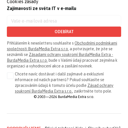
Cookies zásady
Zajímavosti ze světa IT v e-mailu
ODEBÍRAT
Přihlášením k newsletteru souhlasíte s
Obchodními podmínkami
společnosti BurdaMedia Extra s.r.o.
a potvrzujete, že jste se
seznámili se
Zásadami ochrany soukromí BurdaMedia Extra -
BurdaMedia Extra s.r.o.
bude s Vašimi údaji pracovat zejména k
organizaci a vyhodnocení akce a zasílání novinek.
Chcete navíc dostávat i další zajímavé a exkluzivní
informace od našich partnerů? Pokud souhlasíte se
zpracováním údajů k tomuto účelu podle
Zásad ochrany
soukromí BurdaMedia Extra s.r.o.
, zaškrtněte toto pole.
© 2003—2026 BurdaMedia Extra s.r.o.