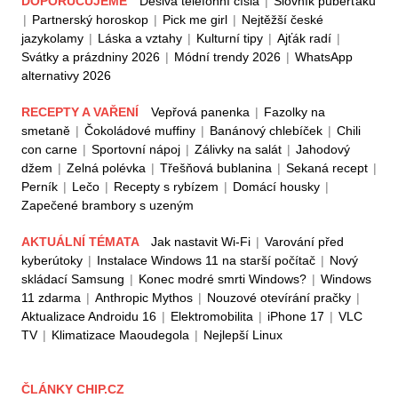
DOPORUČUJEME
Děsivá telefonní čísla
|
Slovník puberťáků
|
Partnerský horoskop
|
Pick me girl
|
Nejtěžší české
jazykolamy
|
Láska a vztahy
|
Kulturní tipy
|
Ajťák radí
|
Svátky a prázdniny 2026
|
Módní trendy 2026
|
WhatsApp
alternativy 2026
RECEPTY A VAŘENÍ
Vepřová panenka
|
Fazolky na
smetaně
|
Čokoládové muffiny
|
Banánový chlebíček
|
Chili
con carne
|
Sportovní nápoj
|
Zálivky na salát
|
Jahodový
džem
|
Zelná polévka
|
Třešňová bublanina
|
Sekaná recept
|
Perník
|
Lečo
|
Recepty s rybízem
|
Domácí housky
|
Zapečené brambory s uzeným
AKTUÁLNÍ TÉMATA
Jak nastavit Wi-Fi
|
Varování před
kyberútoky
|
Instalace Windows 11 na starší počítač
|
Nový
skládací Samsung
|
Konec modré smrti Windows?
|
Windows
11 zdarma
|
Anthropic Mythos
|
Nouzové otevírání pračky
|
Aktualizace Androidu 16
|
Elektromobilita
|
iPhone 17
|
VLC
TV
|
Klimatizace Maoudegola
|
Nejlepší Linux
ČLÁNKY CHIP.CZ