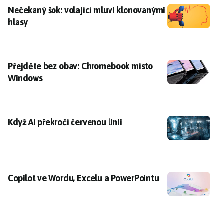
Nečekaný šok: volající mluví klonovanými hlasy
Nečekaný šok: volající mluví klonovanými
hlasy
Přejděte bez obav: Chromebook místo Windows
Přejděte bez obav: Chromebook místo
Windows
Když AI překročí červenou linii
Když AI překročí červenou linii
Copilot ve Wordu, Excelu a PowerPointu
Copilot ve Wordu, Excelu a PowerPointu