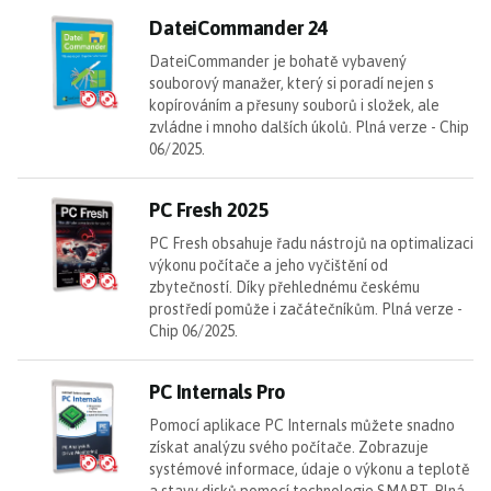
D
DateiCommander 24
DateiCommander je bohatě vybavený
souborový manažer, který si poradí nejen s
kopírováním a přesuny souborů i složek, ale
zvládne i mnoho dalších úkolů. Plná verze - Chip
06/2025.
PC
PC Fresh 2025
PC Fresh obsahuje řadu nástrojů na optimalizaci
výkonu počítače a jeho vyčištění od
zbytečností. Díky přehlednému českému
prostředí pomůže i začátečníkům. Plná verze -
Chip 06/2025.
PC
PC Internals Pro
Pomocí aplikace PC Internals můžete snadno
získat analýzu svého počítače. Zobrazuje
systémové informace, údaje o výkonu a teplotě
a stavy disků pomocí technologie SMART. Plná