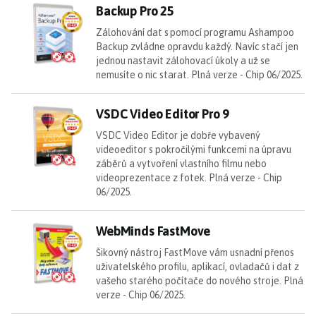
Ba
Backup Pro 25
Zálohování dat s pomocí programu Ashampoo
Backup zvládne opravdu každý. Navíc stačí jen
jednou nastavit zálohovací úkoly a už se
nemusíte o nic starat. Plná verze - Chip 06/2025.
VS
VSDC Video Editor Pro 9
VSDC Video Editor je dobře vybavený
videoeditor s pokročilými funkcemi na úpravu
záběrů a vytvoření vlastního filmu nebo
videoprezentace z fotek. Plná verze - Chip
06/2025.
W
WebMinds FastMove
Šikovný nástroj FastMove vám usnadní přenos
uživatelského profilu, aplikací, ovladačů i dat z
vašeho starého počítače do nového stroje. Plná
verze - Chip 06/2025.