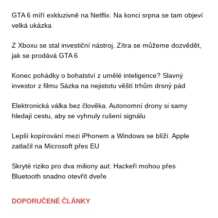
GTA 6 míří exkluzivně na Netflix. Na konci srpna se tam objeví
velká ukázka
Z Xboxu se stal investiční nástroj. Zítra se můžeme dozvědět,
jak se prodává GTA 6
Konec pohádky o bohatství z umělé inteligence? Slavný
investor z filmu Sázka na nejistotu věští trhům drsný pád
Elektronická válka bez člověka. Autonomní drony si samy
hledají cestu, aby se vyhnuly rušení signálu
Lepší kopírování mezi iPhonem a Windows se blíží. Apple
zatlačil na Microsoft přes EU
Skryté riziko pro dva miliony aut: Hackeři mohou přes
Bluetooth snadno otevřít dveře
DOPORUČENÉ ČLÁNKY