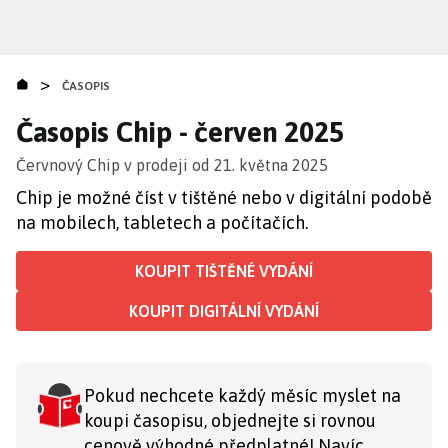
Přejít
k
hlavnímu
>
obsahu
ČASOPIS
Časopis Chip - červen 2025
Červnový Chip v prodeji od 21. května 2025
Chip je možné číst v tištěné nebo v digitální podobě
na mobilech, tabletech a počítačích.
KOUPIT TIŠTĚNÉ VYDÁNÍ
KOUPIT DIGITÁLNÍ VYDÁNÍ
Pokud nechcete každý měsíc myslet na
koupi časopisu, objednejte si rovnou
cenově výhodné předplatné! Navíc