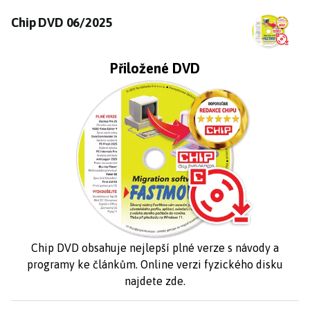
Chip DVD 06/2025
Chip DVD 06/2025
Přiložené DVD
Chip DVD obsahuje nejlepší plné verze s návody a
programy ke článkům. Online verzi fyzického disku
najdete
zde
.