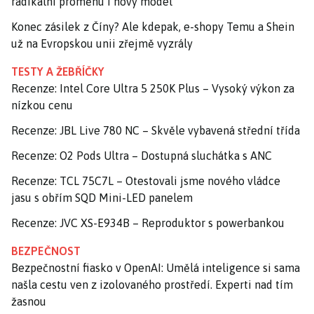
radikální proměnu i nový model
Konec zásilek z Číny? Ale kdepak, e-shopy Temu a Shein
už na Evropskou unii zřejmě vyzrály
TESTY A ŽEBŘÍČKY
Recenze: Intel Core Ultra 5 250K Plus – Vysoký výkon za
nízkou cenu
Recenze: JBL Live 780 NC – Skvěle vybavená střední třída
Recenze: O2 Pods Ultra – Dostupná sluchátka s ANC
Recenze: TCL 75C7L – Otestovali jsme nového vládce
jasu s obřím SQD Mini-LED panelem
Recenze: JVC XS-E934B – Reproduktor s powerbankou
BEZPEČNOST
Bezpečnostní fiasko v OpenAI: Umělá inteligence si sama
našla cestu ven z izolovaného prostředí. Experti nad tím
žasnou