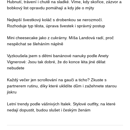
Hubnutí, trávení i chutě na sladké. Víme, kdy skořice, zázvor a
bobkový list opravdu pomáhají a kdy jde o mýty
Nejlepší švestkový koláč s drobenkou se nerozmočí.
Rozhoduje typ těsta, úprava švestek i správný postup
Mini cheesecake jako z cukrárny. Míša Landová radí, proč
nespěchat se šleháním náplně
Vyzkoušela jsem s dětmi banánové nanuky podle Anety
Vignerové: Jsou tak dobré, že do konce léta jiné dělat
nebudete
Každý večer jen scrollování na gauči a ticho? Zkuste s
partnerem rutinu, díky které uklidíte dům i zažehnete starou
jiskru
Letní trendy podle vášnivých Italek. Stylové outfity, na které
nedají dopustit, budou slušet i českým ženám