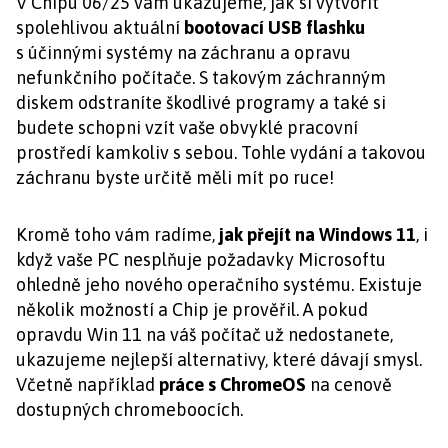
V Chipu 06/25 vám ukazujeme, jak si vytvořit
spolehlivou aktuální
bootovací USB flashku
s účinnými systémy na záchranu a opravu
nefunkčního počítače. S takovým záchranným
diskem odstraníte škodlivé programy a také si
budete schopni vzít vaše obvyklé pracovní
prostředí kamkoliv s sebou. Tohle vydání a takovou
záchranu byste určitě měli mít po ruce!
Kromě toho vám radíme,
jak přejít na Windows 11
, i
když vaše PC nesplňuje požadavky Microsoftu
ohledně jeho nového operačního systému. Existuje
několik možností a Chip je prověřil. A pokud
opravdu Win 11 na váš počítač už nedostanete,
ukazujeme nejlepší alternativy, které dávají smysl.
Včetně například
práce s ChromeOS
na cenově
dostupných chromeboocích.