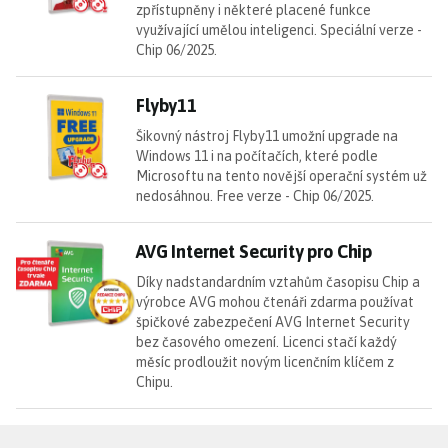
zpřístupněny i některé placené funkce
využívající umělou inteligenci. Speciální verze -
Chip 06/2025.
Fl
Flyby11
Šikovný nástroj Flyby11 umožní upgrade na
Windows 11 i na počítačích, které podle
Microsoftu na tento novější operační systém už
nedosáhnou. Free verze - Chip 06/2025.
AV
AVG Internet Security pro Chip
Díky nadstandardním vztahům časopisu Chip a
výrobce AVG mohou čtenáři zdarma používat
špičkové zabezpečení AVG Internet Security
bez časového omezení. Licenci stačí každý
měsíc prodloužit novým licenčním klíčem z
Chipu.