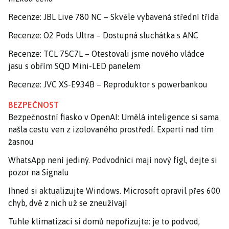
Recenze: JBL Live 780 NC – Skvěle vybavená střední třída
Recenze: O2 Pods Ultra – Dostupná sluchátka s ANC
Recenze: TCL 75C7L – Otestovali jsme nového vládce
jasu s obřím SQD Mini-LED panelem
Recenze: JVC XS-E934B – Reproduktor s powerbankou
BEZPEČNOST
Bezpečnostní fiasko v OpenAI: Umělá inteligence si sama
našla cestu ven z izolovaného prostředí. Experti nad tím
žasnou
WhatsApp není jediný. Podvodníci mají nový fígl, dejte si
pozor na Signalu
Ihned si aktualizujte Windows. Microsoft opravil přes 600
chyb, dvě z nich už se zneužívají
Tuhle klimatizaci si domů nepořizujte: je to podvod,