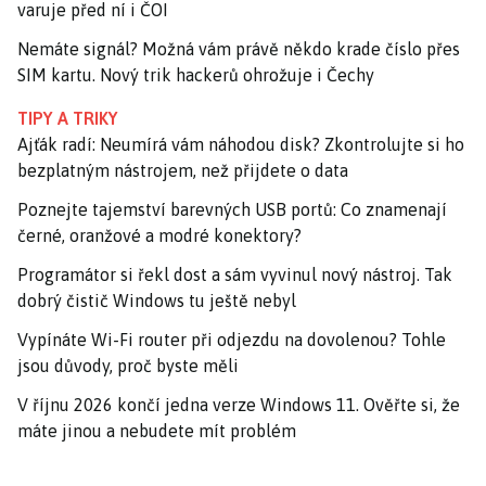
varuje před ní i ČOI
Nemáte signál? Možná vám právě někdo krade číslo přes
SIM kartu. Nový trik hackerů ohrožuje i Čechy
TIPY A TRIKY
Ajťák radí: Neumírá vám náhodou disk? Zkontrolujte si ho
bezplatným nástrojem, než přijdete o data
Poznejte tajemství barevných USB portů: Co znamenají
černé, oranžové a modré konektory?
Programátor si řekl dost a sám vyvinul nový nástroj. Tak
dobrý čistič Windows tu ještě nebyl
Vypínáte Wi-Fi router při odjezdu na dovolenou? Tohle
jsou důvody, proč byste měli
V říjnu 2026 končí jedna verze Windows 11. Ověřte si, že
máte jinou a nebudete mít problém