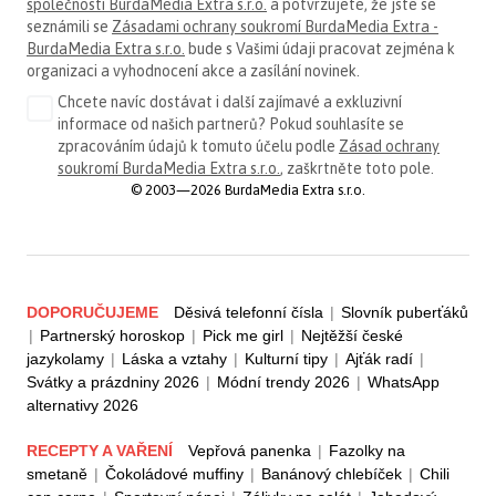
společnosti BurdaMedia Extra s.r.o.
a potvrzujete, že jste se
seznámili se
Zásadami ochrany soukromí BurdaMedia Extra -
BurdaMedia Extra s.r.o.
bude s Vašimi údaji pracovat zejména k
organizaci a vyhodnocení akce a zasílání novinek.
Chcete navíc dostávat i další zajímavé a exkluzivní
informace od našich partnerů? Pokud souhlasíte se
zpracováním údajů k tomuto účelu podle
Zásad ochrany
soukromí BurdaMedia Extra s.r.o.
, zaškrtněte toto pole.
© 2003—2026 BurdaMedia Extra s.r.o.
DOPORUČUJEME
Děsivá telefonní čísla
|
Slovník puberťáků
|
Partnerský horoskop
|
Pick me girl
|
Nejtěžší české
jazykolamy
|
Láska a vztahy
|
Kulturní tipy
|
Ajťák radí
|
Svátky a prázdniny 2026
|
Módní trendy 2026
|
WhatsApp
alternativy 2026
RECEPTY A VAŘENÍ
Vepřová panenka
|
Fazolky na
smetaně
|
Čokoládové muffiny
|
Banánový chlebíček
|
Chili