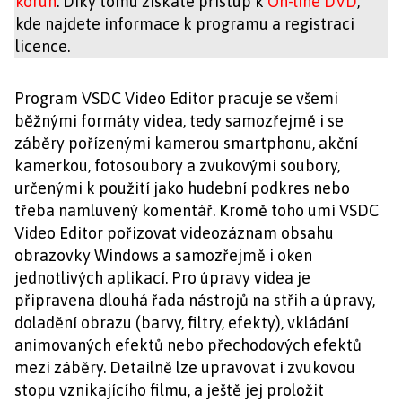
korun
. Díky tomu získáte přístup k
On-line DVD
,
kde najdete informace k programu a registraci
licence.
Program VSDC Video Editor pracuje se všemi
běžnými formáty videa, tedy samozřejmě i se
záběry pořízenými kamerou smartphonu, akční
kamerkou, fotosoubory a zvukovými soubory,
určenými k použití jako hudební podkres nebo
třeba namluvený komentář. Kromě toho umí VSDC
Video Editor pořizovat videozáznam obsahu
obrazovky Windows a samozřejmě i oken
jednotlivých aplikací. Pro úpravy videa je
připravena dlouhá řada nástrojů na střih a úpravy,
doladění obrazu (barvy, filtry, efekty), vkládání
animovaných efektů nebo přechodových efektů
mezi záběry. Detailně lze upravovat i zvukovou
stopu vznikajícího filmu, a ještě jej proložit