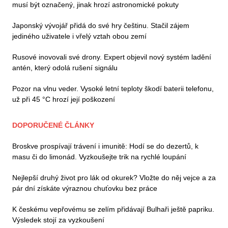
musí být označený, jinak hrozí astronomické pokuty
Japonský vývojář přidá do své hry češtinu. Stačil zájem
jediného uživatele i vřelý vztah obou zemí
Rusové inovovali své drony. Expert objevil nový systém ladění
antén, který odolá rušení signálu
Pozor na vlnu veder. Vysoké letní teploty škodí baterii telefonu,
už při 45 °C hrozí její poškození
DOPORUČENÉ ČLÁNKY
Broskve prospívají trávení i imunitě: Hodí se do dezertů, k
masu či do limonád. Vyzkoušejte trik na rychlé loupání
Nejlepší druhý život pro lák od okurek? Vložte do něj vejce a za
pár dní získáte výraznou chuťovku bez práce
K českému vepřovému se zelím přidávají Bulhaři ještě papriku.
Výsledek stojí za vyzkoušení