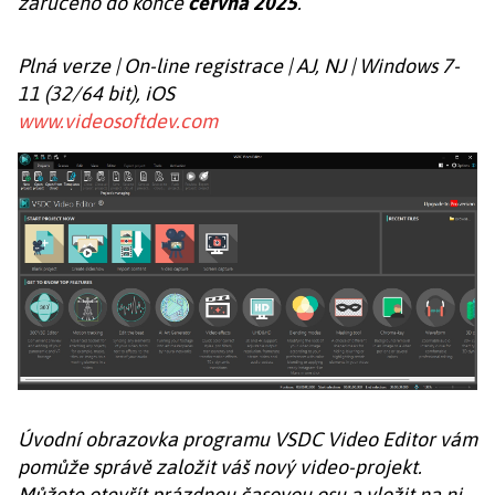
zaručeno do konce
června 2025
.
Plná verze | On-line registrace | AJ, NJ | Windows 7-
11 (32/64 bit), iOS
www.videosoftdev.com
Úvodní obrazovka programu VSDC Video Editor vám
pomůže správě založit váš nový video-projekt.
Můžete otevřít prázdnou časovou osu a vložit na ni