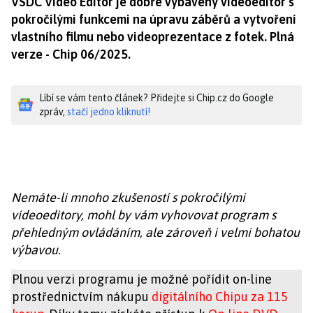
VSDC Video Editor je dobře vybavený videoeditor s
pokročilými funkcemi na úpravu záběrů a vytvoření
vlastního filmu nebo videoprezentace z fotek. Plná
verze - Chip 06/2025.
Líbí se vám tento článek? Přidejte si Chip.cz do Google
zpráv,
stačí jedno kliknutí!
Nemáte-li mnoho zkušeností s pokročilými
videoeditory, mohl by vám vyhovovat program s
přehledným ovládáním, ale zároveň i velmi bohatou
výbavou.
Plnou verzi programu je možné pořídit on-line
prostřednictvím nákupu
digitálního Chipu za 115