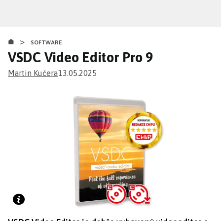
Přejít
k
hlavnímu
>
obsahu
SOFTWARE
VSDC Video Editor Pro 9
Martin Kučera
13.05.2025