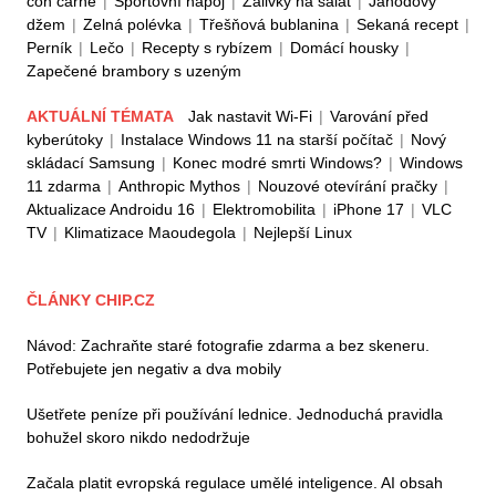
con carne
|
Sportovní nápoj
|
Zálivky na salát
|
Jahodový
džem
|
Zelná polévka
|
Třešňová bublanina
|
Sekaná recept
|
Perník
|
Lečo
|
Recepty s rybízem
|
Domácí housky
|
Zapečené brambory s uzeným
AKTUÁLNÍ TÉMATA
Jak nastavit Wi-Fi
|
Varování před
kyberútoky
|
Instalace Windows 11 na starší počítač
|
Nový
skládací Samsung
|
Konec modré smrti Windows?
|
Windows
11 zdarma
|
Anthropic Mythos
|
Nouzové otevírání pračky
|
Aktualizace Androidu 16
|
Elektromobilita
|
iPhone 17
|
VLC
TV
|
Klimatizace Maoudegola
|
Nejlepší Linux
ČLÁNKY CHIP.CZ
Návod: Zachraňte staré fotografie zdarma a bez skeneru.
Potřebujete jen negativ a dva mobily
Ušetřete peníze při používání lednice. Jednoduchá pravidla
bohužel skoro nikdo nedodržuje
Začala platit evropská regulace umělé inteligence. AI obsah