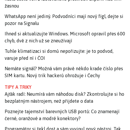
žasnou
WhatsApp není jediný. Podvodníci mají nový fígl, dejte si
pozor na Signalu
Ihned si aktualizujte Windows. Microsoft opravil přes 600
chyb, dvě z nich už se zneužívají
Tuhle klimatizaci si domů nepořizujte: je to podvod,
varuje před ní i ČOI
Nemáte signál? Možná vám právě někdo krade číslo přes
SIM kartu. Nový trik hackerů ohrožuje i Čechy
TIPY A TRIKY
Ajťák radí: Neumírá vám náhodou disk? Zkontrolujte si ho
bezplatným nástrojem, než přijdete o data
Poznejte tajemství barevných USB portů: Co znamenají
černé, oranžové a modré konektory?
Programátor si řekl dost a sám vyvinul nový nástroj. Tak