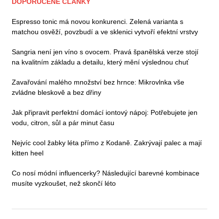
DOPORUČENÉ ČLÁNKY
Espresso tonic má novou konkurenci. Zelená varianta s
matchou osvěží, povzbudí a ve sklenici vytvoří efektní vrstvy
Sangria není jen víno s ovocem. Pravá španělská verze stojí
na kvalitním základu a detailu, který mění výslednou chuť
Zavařování malého množství bez hrnce: Mikrovlnka vše
zvládne bleskově a bez dřiny
Jak připravit perfektní domácí iontový nápoj: Potřebujete jen
vodu, citron, sůl a pár minut času
Nejvíc cool žabky léta přímo z Kodaně. Zakrývají palec a mají
kitten heel
Co nosí módní influencerky? Následující barevné kombinace
musíte vyzkoušet, než skončí léto