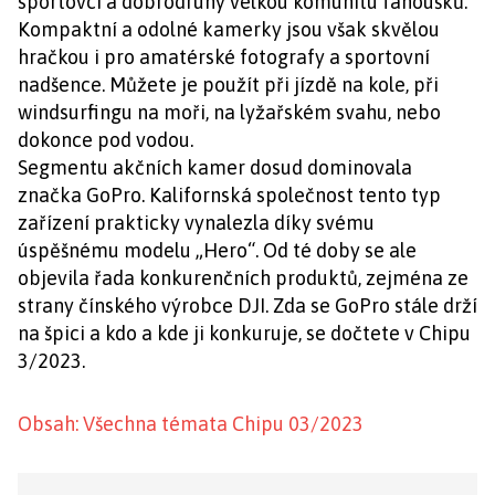
sportovci a dobrodruhy velkou komunitu fanoušků.
Kompaktní a odolné kamerky jsou však skvělou
hračkou i pro amatérské fotografy a sportovní
nadšence. Můžete je použít při jízdě na kole, při
windsurfingu na moři, na lyžařském svahu, nebo
dokonce pod vodou.
Segmentu akčních kamer dosud dominovala
značka GoPro. Kalifornská společnost tento typ
zařízení prakticky vynalezla díky svému
úspěšnému modelu „Hero“. Od té doby se ale
objevila řada konkurenčních produktů, zejména ze
strany čínského výrobce DJI. Zda se GoPro stále drží
na špici a kdo a kde ji konkuruje, se dočtete v Chipu
3/2023.
Obsah: Všechna témata Chipu 03/2023