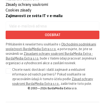
Zásady ochrany soukromí
Cookies zásady
Zajímavosti ze světa IT v e-mailu
ODEBÍRAT
Přihlášením k newsletteru souhlasíte s
Obchodními podmínkami
společnosti BurdaMedia Extra s.r.o.
a potvrzujete, že jste se
seznámili se
Zásadami ochrany soukromí BurdaMedia Extra -
BurdaMedia Extra s.r.o.
bude s Vašimi údaji pracovat zejména k
organizaci a vyhodnocení akce a zasílání novinek.
Chcete navíc dostávat i další zajímavé a exkluzivní
informace od našich partnerů? Pokud souhlasíte se
zpracováním údajů k tomuto účelu podle
Zásad ochrany
soukromí BurdaMedia Extra s.r.o.
, zaškrtněte toto pole.
© 2003—2026 BurdaMedia Extra s.r.o.