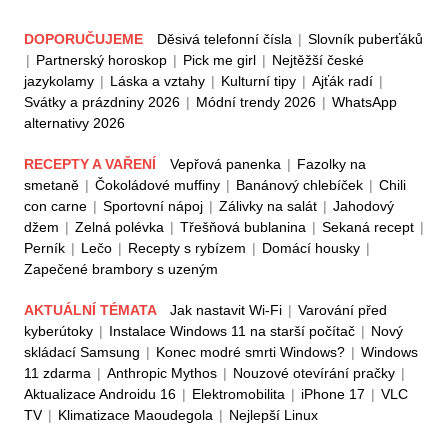
DOPORUČUJEME
Děsivá telefonní čísla
|
Slovník puberťáků
|
Partnerský horoskop
|
Pick me girl
|
Nejtěžší české
jazykolamy
|
Láska a vztahy
|
Kulturní tipy
|
Ajťák radí
|
Svátky a prázdniny 2026
|
Módní trendy 2026
|
WhatsApp
alternativy 2026
RECEPTY A VAŘENÍ
Vepřová panenka
|
Fazolky na
smetaně
|
Čokoládové muffiny
|
Banánový chlebíček
|
Chili
con carne
|
Sportovní nápoj
|
Zálivky na salát
|
Jahodový
džem
|
Zelná polévka
|
Třešňová bublanina
|
Sekaná recept
|
Perník
|
Lečo
|
Recepty s rybízem
|
Domácí housky
|
Zapečené brambory s uzeným
AKTUÁLNÍ TÉMATA
Jak nastavit Wi-Fi
|
Varování před
kyberútoky
|
Instalace Windows 11 na starší počítač
|
Nový
skládací Samsung
|
Konec modré smrti Windows?
|
Windows
11 zdarma
|
Anthropic Mythos
|
Nouzové otevírání pračky
|
Aktualizace Androidu 16
|
Elektromobilita
|
iPhone 17
|
VLC
TV
|
Klimatizace Maoudegola
|
Nejlepší Linux