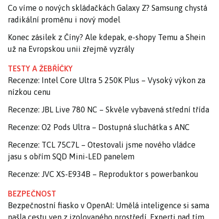
Co víme o nových skládačkách Galaxy Z? Samsung chystá
radikální proměnu i nový model
Konec zásilek z Číny? Ale kdepak, e-shopy Temu a Shein
už na Evropskou unii zřejmě vyzrály
TESTY A ŽEBŘÍČKY
Recenze: Intel Core Ultra 5 250K Plus – Vysoký výkon za
nízkou cenu
Recenze: JBL Live 780 NC – Skvěle vybavená střední třída
Recenze: O2 Pods Ultra – Dostupná sluchátka s ANC
Recenze: TCL 75C7L – Otestovali jsme nového vládce
jasu s obřím SQD Mini-LED panelem
Recenze: JVC XS-E934B – Reproduktor s powerbankou
BEZPEČNOST
Bezpečnostní fiasko v OpenAI: Umělá inteligence si sama
našla cestu ven z izolovaného prostředí. Experti nad tím