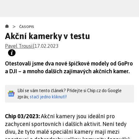
Přejít
k
hlavnímu
>
obsahu
ČASOPIS
Akční kamerky v testu
Pavel Trousil
17.02.2023
Otestovali jsme dva nové špičkové modely od GoPro
a DJI – a mnoho dalších zajímavých akčních kamer.
Líbí se vám tento článek? Přidejte si Chip.cz do Google
zpráv,
stačí jedno kliknutí!
Chip 03/2023:
Akční kamery jsou ideální pro
zachycení sportovních i dalších aktivit. Není tedy
divu, že tyto malé speciální kamery mají mezi