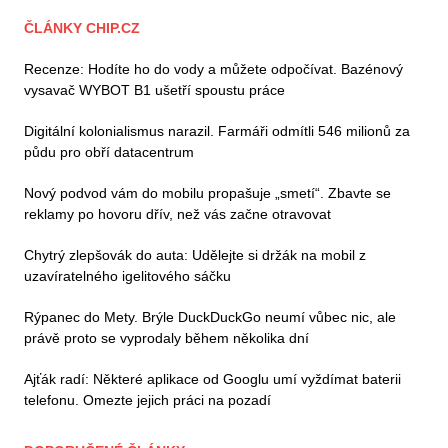
ČLÁNKY CHIP.CZ
Recenze: Hodíte ho do vody a můžete odpočívat. Bazénový
vysavač WYBOT B1 ušetří spoustu práce
Digitální kolonialismus narazil. Farmáři odmítli 546 milionů za
půdu pro obří datacentrum
Nový podvod vám do mobilu propašuje „smetí“. Zbavte se
reklamy po hovoru dřív, než vás začne otravovat
Chytrý zlepšovák do auta: Udělejte si držák na mobil z
uzavíratelného igelitového sáčku
Rýpanec do Mety. Brýle DuckDuckGo neumí vůbec nic, ale
právě proto se vyprodaly během několika dní
Ajťák radí: Některé aplikace od Googlu umí vyždímat baterii
telefonu. Omezte jejich práci na pozadí