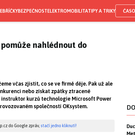
EBŘÍČKY
BEZPEČNOST
ELEKTROMOBILITA
TIPY A TRIKY
ČASO
I pomůže nahlédnout do
e včas zjistit, co se ve firmě děje. Pak už ale
nkurenci nebo získat zpátky ztracené
, instruktor kurzů technologie Microsoft Power
, provozovaném společností OKsystem.
DO
Duck
hip.cz do Google zpráv,
stačí jedno kliknutí!
Duc
Mety