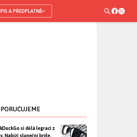
PIS A PŘEDPLATNÉ
PORUČUJEME
DuckGo si dělá legraci z Mety. Nabízí sluneční brýle, které n
kDuckGo si dělá legraci z
. Nabízí sluneční brýle,