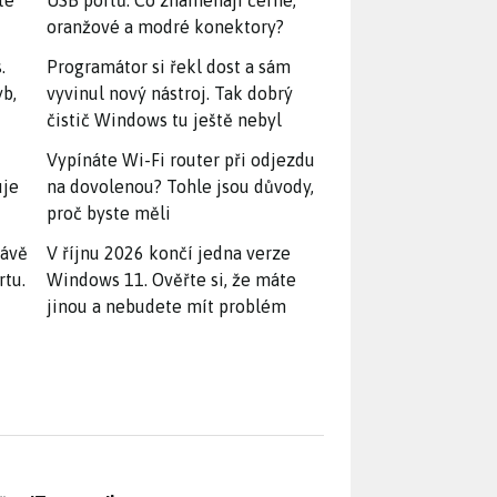
te
USB portů: Co znamenají černé,
oranžové a modré konektory?
.
Programátor si řekl dost a sám
yb,
vyvinul nový nástroj. Tak dobrý
čistič Windows tu ještě nebyl
Vypínáte Wi-Fi router při odjezdu
uje
na dovolenou? Tohle jsou důvody,
proč byste měli
rávě
V říjnu 2026 končí jedna verze
rtu.
Windows 11. Ověřte si, že máte
jinou a nebudete mít problém