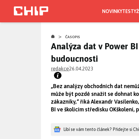
Přejít
k
NOVINKY
TESTY
Ž
hlavnímu
obsahu
>
ČASOPIS
Analýza dat v Power B
budoucnosti
redakce
26.04.2023
„Bez analýzy obchodních dat nemůžem
může být pozdě snažit se dohnat ko
zákazníky,“ říká Alexandr Vasilenko
BI ve školicím středisku OKškolení
Líbí se vám tento článek? Přidejte si C