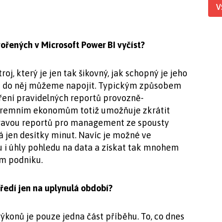
V
ořených v Microsoft Power BI vyčíst?
j, který je jen tak šikovný, jak schopný je jeho
je do něj můžeme napojit. Typickým způsobem
áření pravidelných reportů provozně-
iremním ekonomům totiž umožňuje zkrátit
pravou reportů pro management ze spousty
 jen desítky minut. Navíc je možné ve
u i úhly pohledu na data a získat tak mnohem
ém podniku.
ředí jen na uplynulá období?
ýkonů je pouze jedna část příběhu. To, co dnes