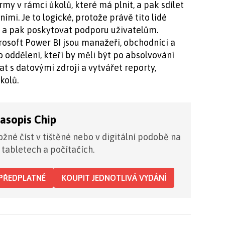
rmy v rámci úkolů, které má plnit, a pak sdílet
ími. Je to logické, protože právě tito lidé
 a pak poskytovat podporu uživatelům.
soft Power BI jsou manažeři, obchodníci a
ddělení, kteří by měli být po absolvování
t s datovými zdroji a vytvářet reporty,
kolů.
časopis Chip
žné číst v tištěné nebo v digitální podobě na
 tabletech a počítačích.
PŘEDPLATNÉ
KOUPIT JEDNOTLIVÁ VYDÁNÍ