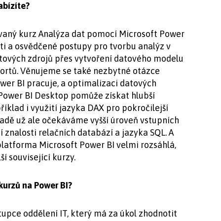
abízíte?
vaný kurz Analýza dat pomocí Microsoft Power
osti a osvědčené postupy pro tvorbu analýz v
atových zdrojů přes vytvoření datového modelu
portů. Věnujeme se také nezbytné otázce
ower BI pracuje, a optimalizaci datových
 Power BI Desktop pomůže získat hlubší
říklad i využití jazyka DAX pro pokročilejší
padě už ale očekáváme vyšší úroveň vstupních
í znalosti relačních databází a jazyka SQL. A
platforma Microsoft Power BI velmi rozsáhlá,
 související kurzy.
kurzů na Power BI?
tupce oddělení IT, který má za úkol zhodnotit