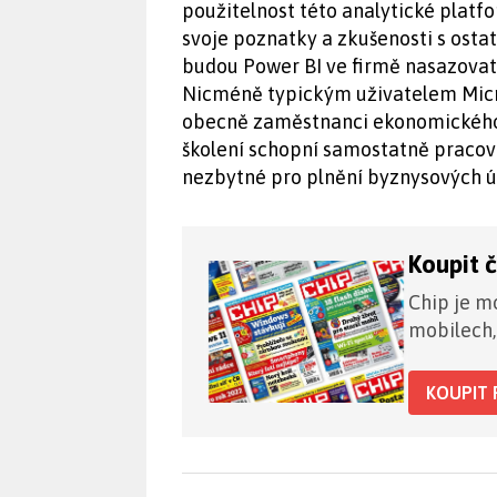
použitelnost této analytické platfo
svoje poznatky a zkušenosti s ostatn
budou Power BI ve firmě nasazovat
Nicméně typickým uživatelem Micro
obecně zaměstnanci ekonomického o
školení schopní samostatně pracova
nezbytné pro plnění byznysových ú
Koupit 
Chip je mo
mobilech,
KOUPIT 