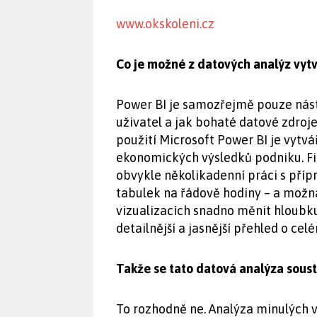
www.okskoleni.cz
Co je možné z datových analýz vytv
Power BI je samozřejmě pouze nástro
uživatel a jak bohaté datové zdro
použití Microsoft Power BI je vytv
ekonomických výsledků podniku. F
obvykle několikadenní práci s pří
tabulek na řádově hodiny – a možná
vizualizacích snadno měnit hloubk
detailnější a jasnější přehled o cel
Takže se tato datová analýza soust
To rozhodně ne. Analýza minulých v