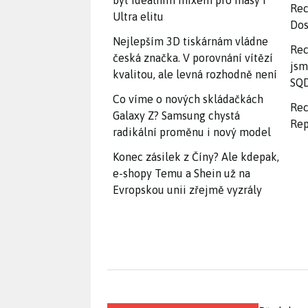
být ideálním mixem pro masy i
Rec
Ultra elitu
Dos
Nejlepším 3D tiskárnám vládne
Rec
česká značka. V porovnání vítězí
jsm
kvalitou, ale levná rozhodně není
SQD
Co víme o nových skládačkách
Rec
Galaxy Z? Samsung chystá
Rep
radikální proměnu i nový model
Konec zásilek z Číny? Ale kdepak,
e-shopy Temu a Shein už na
Evropskou unii zřejmě vyzrály