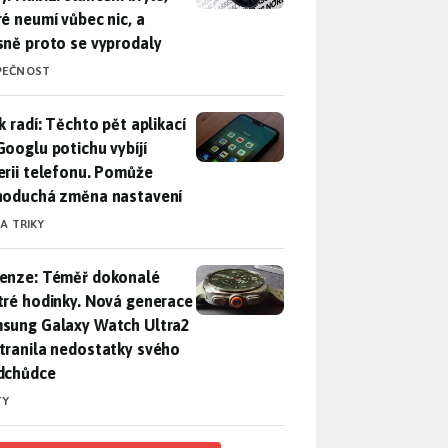
ré neumí vůbec nic, a
sně proto se vyprodaly
PEČNOST
ák radí: Těchto pět aplikací od Googlu potichu vybíjí baterii
k radí: Těchto pět aplikací
Googlu potichu vybíjí
erii telefonu. Pomůže
noduchá změna nastavení
 A TRIKY
enze: Téměř dokonalé chytré hodinky. Nová generace Samsung
enze: Téměř dokonalé
tré hodinky. Nová generace
sung Galaxy Watch Ultra2
tranila nedostatky svého
dchůdce
TY