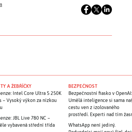
m
TY A ŽEBŘÍČKY
BEZPEČNOST
enze: Intel Core Ultra 5 250K
Bezpečnostní fiasko v OpenAI
s – Vysoký výkon za nízkou
Umělá inteligence si sama na
nu
cestu ven z izolovaného
prostředí. Experti nad tím ža
enze: JBL Live 780 NC –
ěle vybavená střední třída
WhatsApp není jediný.