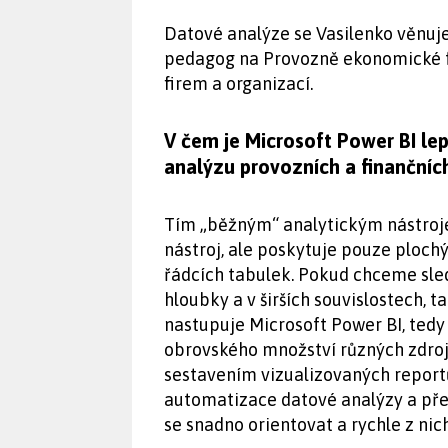
Datové analýze se Vasilenko věnuje 
pedagog na Provozně ekonomické fa
firem a organizací.
V čem je Microsoft Power BI lep
analýzu provozních a finančníc
Tím „běžným“ analytickým nástrojem
nástroj, ale poskytuje pouze ploch
řádcích tabulek. Pokud chceme sled
hloubky a v širších souvislostech, 
nastupuje Microsoft Power BI, tedy
obrovského množství různých zdrojů
sestavením vizualizovaných reportů
automatizace datové analýzy a přeh
se snadno orientovat a rychle z nic