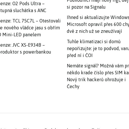
Podvodníci mají nový fígl, dej
enze: O2 Pods Ultra –
si pozor na Signalu
tupná sluchátka s ANC
Ihned si aktualizujte Windows
enze: TCL 75C7L – Otestovali
Microsoft opravil přes 600 ch
e nového vládce jasu s obřím
dvě z nich už se zneužívají
 Mini-LED panelem
Tuhle klimatizaci si domů
enze: JVC XS-E934B –
nepořizujte: je to podvod, var
roduktor s powerbankou
před ní i ČOI
Nemáte signál? Možná vám p
někdo krade číslo přes SIM ka
Nový trik hackerů ohrožuje i
Čechy