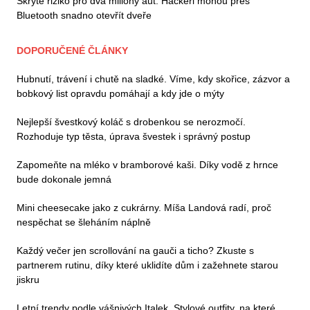
Skryté riziko pro dva miliony aut: Hackeři mohou přes
Bluetooth snadno otevřít dveře
DOPORUČENÉ ČLÁNKY
Hubnutí, trávení i chutě na sladké. Víme, kdy skořice, zázvor a
bobkový list opravdu pomáhají a kdy jde o mýty
Nejlepší švestkový koláč s drobenkou se nerozmočí.
Rozhoduje typ těsta, úprava švestek i správný postup
Zapomeňte na mléko v bramborové kaši. Díky vodě z hrnce
bude dokonale jemná
Mini cheesecake jako z cukrárny. Míša Landová radí, proč
nespěchat se šleháním náplně
Každý večer jen scrollování na gauči a ticho? Zkuste s
partnerem rutinu, díky které uklidíte dům i zažehnete starou
jiskru
Letní trendy podle vášnivých Italek. Stylové outfity, na které