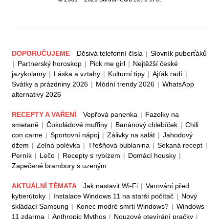
DOPORUČUJEME
Děsivá telefonní čísla
|
Slovník puberťáků
|
Partnerský horoskop
|
Pick me girl
|
Nejtěžší české
jazykolamy
|
Láska a vztahy
|
Kulturní tipy
|
Ajťák radí
|
Svátky a prázdniny 2026
|
Módní trendy 2026
|
WhatsApp
alternativy 2026
RECEPTY A VAŘENÍ
Vepřová panenka
|
Fazolky na
smetaně
|
Čokoládové muffiny
|
Banánový chlebíček
|
Chili
con carne
|
Sportovní nápoj
|
Zálivky na salát
|
Jahodový
džem
|
Zelná polévka
|
Třešňová bublanina
|
Sekaná recept
|
Perník
|
Lečo
|
Recepty s rybízem
|
Domácí housky
|
Zapečené brambory s uzeným
AKTUÁLNÍ TÉMATA
Jak nastavit Wi-Fi
|
Varování před
kyberútoky
|
Instalace Windows 11 na starší počítač
|
Nový
skládací Samsung
|
Konec modré smrti Windows?
|
Windows
11 zdarma
|
Anthropic Mythos
|
Nouzové otevírání pračky
|