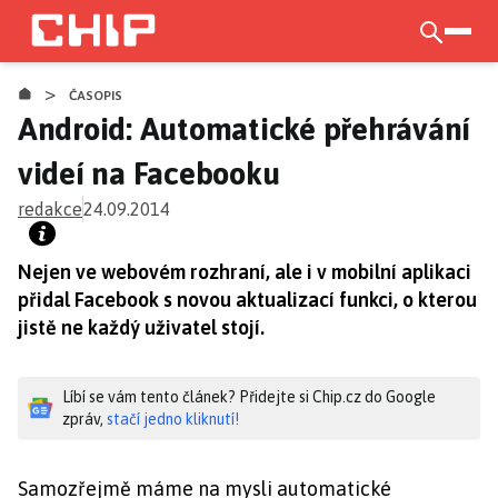
Přejít
k
otevří
hlavnímu
>
obsahu
ČASOPIS
Android: Automatické přehrávání
videí na Facebooku
redakce
24.09.2014
Nejen ve webovém rozhraní, ale i v mobilní aplikaci
přidal Facebook s novou aktualizací funkci, o kterou
jistě ne každý uživatel stojí.
Líbí se vám tento článek? Přidejte si Chip.cz do Google
zpráv,
stačí jedno kliknutí!
Samozřejmě máme na mysli automatické