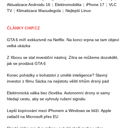
Aktualizace Androidu 16
|
Elektromobilita
|
iPhone 17
|
VLC
TV
|
Klimatizace Maoudegola
|
Nejlepší Linux
ČLÁNKY CHIP.CZ
GTA 6 míří exkluzivně na Netflix. Na konci srpna se tam objeví
velká ukázka
Z Xboxu se stal investiční nástroj. Zítra se můžeme dozvědět,
jak se prodává GTA 6
Konec pohádky o bohatství z umělé inteligence? Slavný
investor z filmu Sázka na nejistotu věští trhům drsný pád
Elektronická válka bez člověka. Autonomní drony si samy
hledají cestu, aby se vyhnuly rušení signálu
Lepší kopírování mezi iPhonem a Windows se blíží. Apple
zatlačil na Microsoft přes EU