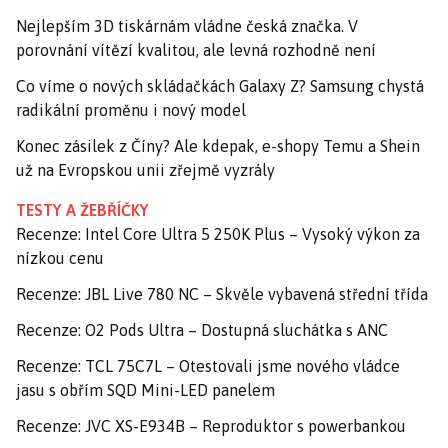
Nejlepším 3D tiskárnám vládne česká značka. V
porovnání vítězí kvalitou, ale levná rozhodně není
Co víme o nových skládačkách Galaxy Z? Samsung chystá
radikální proměnu i nový model
Konec zásilek z Číny? Ale kdepak, e-shopy Temu a Shein
už na Evropskou unii zřejmě vyzrály
TESTY A ŽEBŘÍČKY
Recenze: Intel Core Ultra 5 250K Plus – Vysoký výkon za
nízkou cenu
Recenze: JBL Live 780 NC – Skvěle vybavená střední třída
Recenze: O2 Pods Ultra – Dostupná sluchátka s ANC
Recenze: TCL 75C7L – Otestovali jsme nového vládce
jasu s obřím SQD Mini-LED panelem
Recenze: JVC XS-E934B – Reproduktor s powerbankou