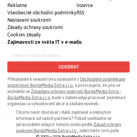
Reklama
Inzerce
Všeobecné obchodní podmínky
RSS
Nastavení soukromí
Zásady ochrany soukromí
Cookies zásady
Zajímavosti ze světa IT v e-mailu
ODEBÍRAT
Přihlášením k newsletteru souhlasíte s
Obchodními podmínkami
společnosti BurdaMedia Extra s.r.o.
a potvrzujete, že jste se
seznámili se
Zásadami ochrany soukromí BurdaMedia Extra -
BurdaMedia Extra s.r.o.
bude s Vašimi údaji pracovat zejména k
organizaci a vyhodnocení akce a zasílání novinek.
Chcete navíc dostávat i další zajímavé a exkluzivní
informace od našich partnerů? Pokud souhlasíte se
zpracováním údajů k tomuto účelu podle
Zásad ochrany
soukromí BurdaMedia Extra s.r.o.
, zaškrtněte toto pole.
© 2003—2026 BurdaMedia Extra s.r.o.