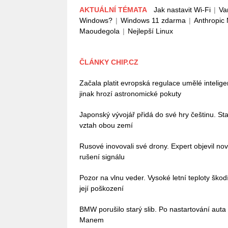
AKTUÁLNÍ TÉMATA
Jak nastavit Wi-Fi
|
Va
Windows?
|
Windows 11 zdarma
|
Anthropic
Maoudegola
|
Nejlepší Linux
ČLÁNKY CHIP.CZ
Začala platit evropská regulace umělé intelig
jinak hrozí astronomické pokuty
Japonský vývojář přidá do své hry češtinu. Stač
vztah obou zemí
Rusové inovovali své drony. Expert objevil no
rušení signálu
Pozor na vlnu veder. Vysoké letní teploty škodí 
její poškození
BMW porušilo starý slib. Po nastartování auta
Manem