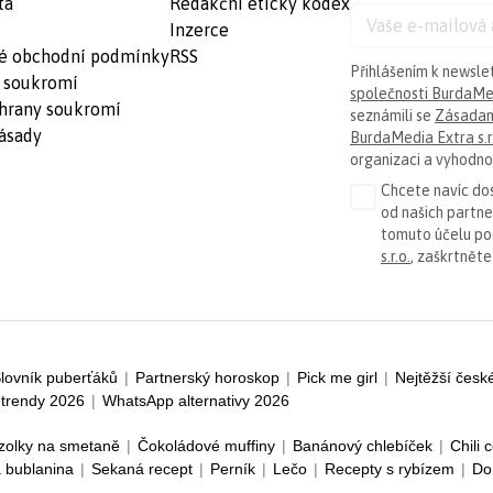
ta
Redakční etický kodex
Inzerce
é obchodní podmínky
RSS
Přihlášením k newsle
 soukromí
společnosti BurdaMed
hrany soukromí
seznámili se
Zásadam
ásady
BurdaMedia Extra s.r
organizaci a vyhodnoc
Chcete navíc dos
od našich partn
tomuto účelu p
s.r.o.
, zaškrtněte
lovník puberťáků
|
Partnerský horoskop
|
Pick me girl
|
Nejtěžší česk
trendy 2026
|
WhatsApp alternativy 2026
zolky na smetaně
|
Čokoládové muffiny
|
Banánový chlebíček
|
Chili 
 bublanina
|
Sekaná recept
|
Perník
|
Lečo
|
Recepty s rybízem
|
Do