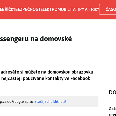
EBŘÍČKY
BEZPEČNOST
ELEKTROMOBILITA
TIPY A TRIKY
ČASO
essengeru na domovské
o adresáře si můžete na domovskou obrazovku
 nejčastěji používané kontakty ve Facebook
DO
hip.cz do Google zpráv,
stačí jedno kliknutí!
Zač
Zač
reg