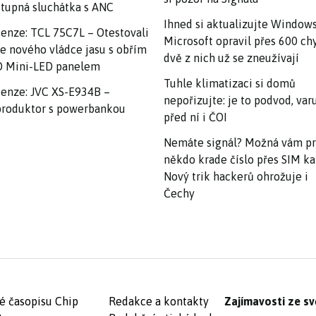
tupná sluchátka s ANC
Ihned si aktualizujte Windows
enze: TCL 75C7L – Otestovali
Microsoft opravil přes 600 ch
e nového vládce jasu s obřím
dvě z nich už se zneužívají
 Mini-LED panelem
Tuhle klimatizaci si domů
enze: JVC XS-E934B –
nepořizujte: je to podvod, var
roduktor s powerbankou
před ní i ČOI
Nemáte signál? Možná vám p
někdo krade číslo přes SIM ka
Nový trik hackerů ohrožuje i
Čechy
é časopisu Chip
Redakce a kontakty
Zajímavosti ze sv