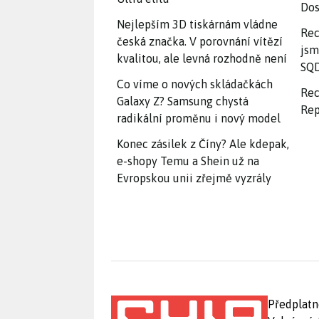
Dos
Nejlepším 3D tiskárnám vládne
Rec
česká značka. V porovnání vítězí
jsm
kvalitou, ale levná rozhodně není
SQD
Co víme o nových skládačkách
Rec
Galaxy Z? Samsung chystá
Rep
radikální proměnu i nový model
Konec zásilek z Číny? Ale kdepak,
e-shopy Temu a Shein už na
Evropskou unii zřejmě vyzrály
Předplatn