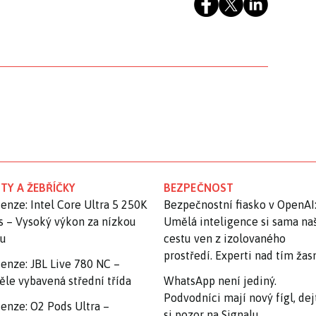
TY A ŽEBŘÍČKY
BEZPEČNOST
enze: Intel Core Ultra 5 250K
Bezpečnostní fiasko v OpenAI
s – Vysoký výkon za nízkou
Umělá inteligence si sama na
nu
cestu ven z izolovaného
prostředí. Experti nad tím ža
enze: JBL Live 780 NC –
ěle vybavená střední třída
WhatsApp není jediný.
Podvodníci mají nový fígl, dej
enze: O2 Pods Ultra –
si pozor na Signalu