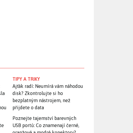
TIPY A TRIKY
:
Ajťák radí: Neumírá vám náhodou
šla
disk? Zkontrolujte si ho
bezplatným nástrojem, než
snou
přijdete o data
Poznejte tajemství barevných
te
USB portů: Co znamenají černé,
oranžové a modré konektory?