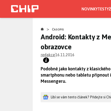
Přejít
k
NOVINKY
TESTY
Ž
hlavnímu
obsahu
>
ČASOPIS
Android: Kontakty z M
obrazovce
redakce
16.11.2016
Podobně jako kontakty z klasickéh
smartphonu nebo tabletu připnout i
Messengeru.
Líbí se vám tento článek? Přidejte si C