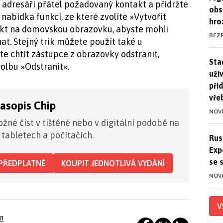
v adresáři přátel požadovaný kontakt a přidržte
obs
nabídka funkcí, ze které zvolíte »Vytvořit
hro
akt na domovskou obrazovku, abyste mohli
BEZ
at. Stejný trik můžete použít také u
e chtít zástupce z obrazovky odstranit,
Stač
Sta
olbu »Odstranit«.
uži
při
vře
časopis Chip
NOV
žné číst v tištěné nebo v digitální podobě na
 tabletech a počítačích.
Ruso
Rus
Exp
se 
PŘEDPLATNÉ
KOUPIT JEDNOTLIVÁ VYDÁNÍ
NOV
V
m