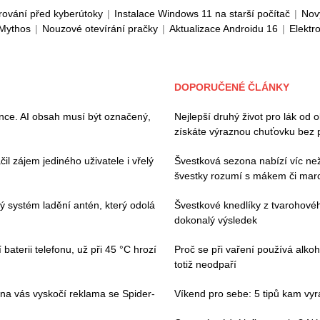
rování před kyberútoky
|
Instalace Windows 11 na starší počítač
|
Nov
 Mythos
|
Nouzové otevírání pračky
|
Aktualizace Androidu 16
|
Elektr
DOPORUČENÉ ČLÁNKY
ence. AI obsah musí být označený,
Nejlepší druhý život pro lák od 
získáte výraznou chuťovku bez 
il zájem jediného uživatele i vřelý
Švestková sezona nabízí víc než 
švestky rozumí s mákem či ma
vý systém ladění antén, který odolá
Švestkové knedlíky z tvarohovéh
dokonalý výsledek
baterii telefonu, už při 45 °C hrozí
Proč se při vaření používá alkoh
totiž neodpaří
 na vás vyskočí reklama se Spider-
Víkend pro sebe: 5 tipů kam vyraz