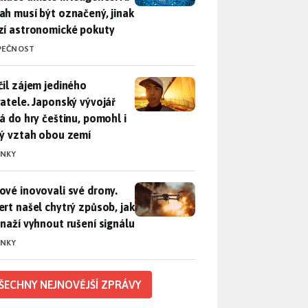
ah musí být označený, jinak
zí astronomické pokuty
PEČNOST
il zájem jediného uživatele. Japonský vývojář přidá do hry češ
čil zájem jediného
vatele. Japonský vývojář
dá do hry češtinu, pomohl i
lý vztah obou zemí
INKY
vé inovovali své drony. Expert našel chytrý způsob, jak se sna
ové inovovali své drony.
ert našel chytrý způsob, jak
snaží vyhnout rušení signálu
INKY
ŠECHNY NEJNOVĚJŠÍ ZPRÁVY