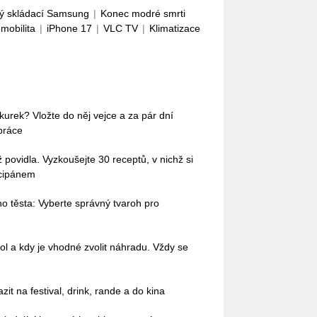
ý skládací Samsung
|
Konec modré smrti
omobilita
|
iPhone 17
|
VLC TV
|
Klimatizace
okurek? Vložte do něj vejce a za pár dní
práce
povidla. Vyzkoušejte 30 receptů, v nichž si
rcipánem
o těsta: Vyberte správný tvaroh pro
ol a kdy je vhodné zvolit náhradu. Vždy se
it na festival, drink, rande a do kina