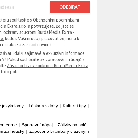
ODEBÍRAT
tteru souhlasíte s
Obchodními podmínkami
ia Extra s.r.o.
a potvrzujete, že jste se
i ochrany soukromí BurdaMedia Extra -
.o.
bude s Vašimi údaji pracovat zejména k
ení akce a zasílání novinek.
távat i další zajímavé a exkluzivní informace
erů? Pokud souhlasíte se zpracováním údajů k
odle
Zásad ochrany soukromí BurdaMedia Extra
 toto pole.
é jazykolamy
|
Láska a vztahy
|
Kulturní tipy
|
con carne
|
Sportovní nápoj
|
Zálivky na salát
mácí housky
|
Zapečené brambory s uzeným