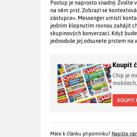
Postup je naprosto snadný. Zvolte 
na něm prst. Zobrazí se kontextová 
zástupce«. Messenger umístí kont
jedním klepnutím rovnou zahájit ch
skupinových konverzací. Když budet
jednoduše jej odsunete prstem na v
Koupit 
Chip je mo
mobilech,
KOUPIT 
Máte k článku připomínku?
Napište ná