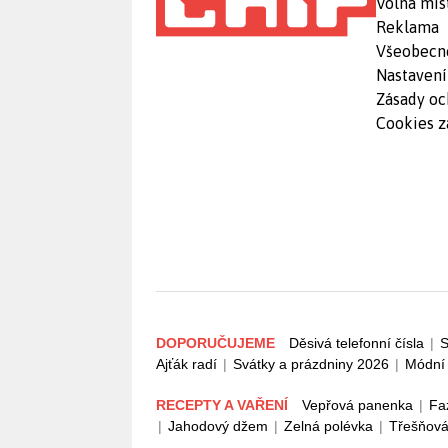
Volná mís
Reklama
Všeobecn
Nastavení
Zásady oc
Cookies z
DOPORUČUJEME
Děsivá telefonní čísla
|
S
Ajťák radí
|
Svátky a prázdniny 2026
|
Módní 
RECEPTY A VAŘENÍ
Vepřová panenka
|
Fa
|
Jahodový džem
|
Zelná polévka
|
Třešňová