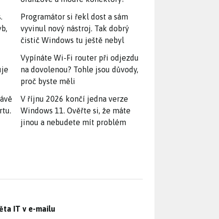
.
Programátor si řekl dost a sám
yb,
vyvinul nový nástroj. Tak dobrý
čistič Windows tu ještě nebyl
Vypínáte Wi-Fi router při odjezdu
uje
na dovolenou? Tohle jsou důvody,
proč byste měli
rávě
V říjnu 2026 končí jedna verze
rtu.
Windows 11. Ověřte si, že máte
jinou a nebudete mít problém
ěta IT v e-mailu