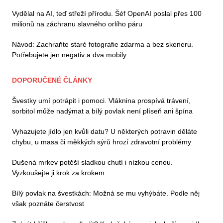
Vydělal na AI, teď střeží přírodu. Šéf OpenAI poslal přes 100
milionů na záchranu slavného orlího páru
Návod: Zachraňte staré fotografie zdarma a bez skeneru.
Potřebujete jen negativ a dva mobily
DOPORUČENÉ ČLÁNKY
Švestky umí potrápit i pomoci. Vláknina prospívá trávení,
sorbitol může nadýmat a bílý povlak není plíseň ani špína
Vyhazujete jídlo jen kvůli datu? U některých potravin děláte
chybu, u masa či měkkých sýrů hrozí zdravotní problémy
Dušená mrkev potěší sladkou chutí i nízkou cenou.
Vyzkoušejte ji krok za krokem
Bílý povlak na švestkách: Možná se mu vyhýbáte. Podle něj
však poznáte čerstvost