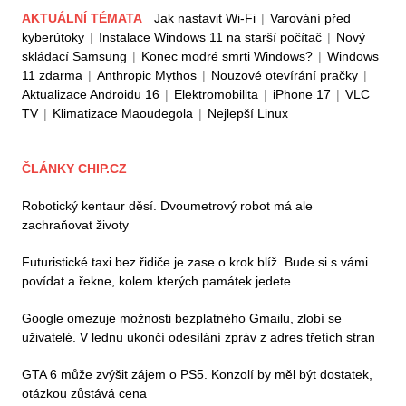
AKTUÁLNÍ TÉMATA
Jak nastavit Wi-Fi
|
Varování před
kyberútoky
|
Instalace Windows 11 na starší počítač
|
Nový
skládací Samsung
|
Konec modré smrti Windows?
|
Windows
11 zdarma
|
Anthropic Mythos
|
Nouzové otevírání pračky
|
Aktualizace Androidu 16
|
Elektromobilita
|
iPhone 17
|
VLC
TV
|
Klimatizace Maoudegola
|
Nejlepší Linux
ČLÁNKY CHIP.CZ
Robotický kentaur děsí. Dvoumetrový robot má ale
zachraňovat životy
Futuristické taxi bez řidiče je zase o krok blíž. Bude si s vámi
povídat a řekne, kolem kterých památek jedete
Google omezuje možnosti bezplatného Gmailu, zlobí se
uživatelé. V lednu ukončí odesílání zpráv z adres třetích stran
GTA 6 může zvýšit zájem o PS5. Konzolí by měl být dostatek,
otázkou zůstává cena