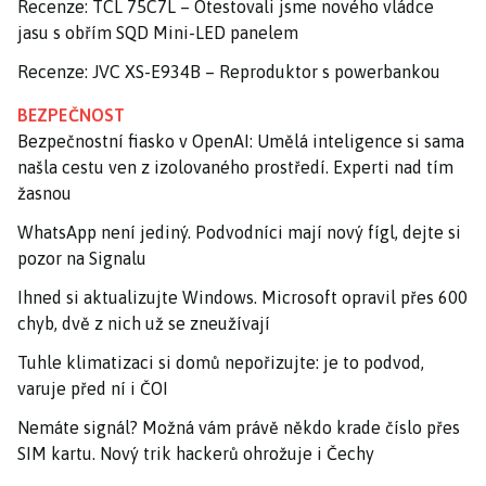
Recenze: TCL 75C7L – Otestovali jsme nového vládce
jasu s obřím SQD Mini-LED panelem
Recenze: JVC XS-E934B – Reproduktor s powerbankou
BEZPEČNOST
Bezpečnostní fiasko v OpenAI: Umělá inteligence si sama
našla cestu ven z izolovaného prostředí. Experti nad tím
žasnou
WhatsApp není jediný. Podvodníci mají nový fígl, dejte si
pozor na Signalu
Ihned si aktualizujte Windows. Microsoft opravil přes 600
chyb, dvě z nich už se zneužívají
Tuhle klimatizaci si domů nepořizujte: je to podvod,
varuje před ní i ČOI
Nemáte signál? Možná vám právě někdo krade číslo přes
SIM kartu. Nový trik hackerů ohrožuje i Čechy