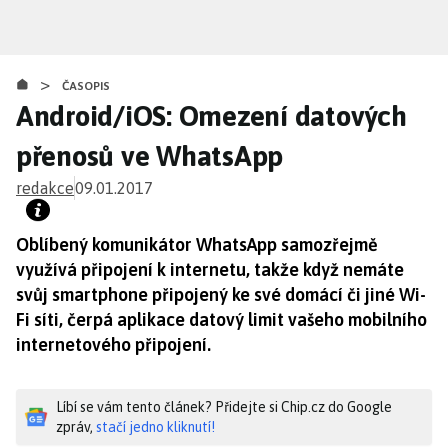
Přejít
k
hlavnímu
>
obsahu
ČASOPIS
Android/iOS: Omezení datových
přenosů ve WhatsApp
redakce
09.01.2017
Oblíbený komunikátor WhatsApp samozřejmě
využívá připojení k internetu, takže když nemáte
svůj smartphone připojený ke své domácí či jiné Wi-
Fi síti, čerpá aplikace datový limit vašeho mobilního
internetového připojení.
Líbí se vám tento článek? Přidejte si Chip.cz do Google
zpráv,
stačí jedno kliknutí!