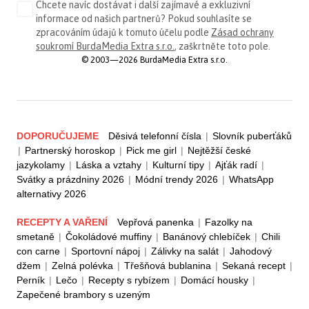
Chcete navíc dostávat i další zajímavé a exkluzivní
informace od našich partnerů? Pokud souhlasíte se
zpracováním údajů k tomuto účelu podle
Zásad ochrany
soukromí BurdaMedia Extra s.r.o.
, zaškrtněte toto pole.
© 2003—2026 BurdaMedia Extra s.r.o.
DOPORUČUJEME
Děsivá telefonní čísla
|
Slovník puberťáků
|
Partnerský horoskop
|
Pick me girl
|
Nejtěžší české
jazykolamy
|
Láska a vztahy
|
Kulturní tipy
|
Ajťák radí
|
Svátky a prázdniny 2026
|
Módní trendy 2026
|
WhatsApp
alternativy 2026
RECEPTY A VAŘENÍ
Vepřová panenka
|
Fazolky na
smetaně
|
Čokoládové muffiny
|
Banánový chlebíček
|
Chili
con carne
|
Sportovní nápoj
|
Zálivky na salát
|
Jahodový
džem
|
Zelná polévka
|
Třešňová bublanina
|
Sekaná recept
|
Perník
|
Lečo
|
Recepty s rybízem
|
Domácí housky
|
Zapečené brambory s uzeným