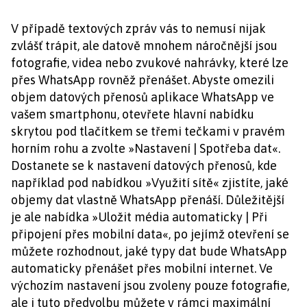
V případě textových zpráv vás to nemusí nijak
zvlášť trápit, ale datově mnohem náročnější jsou
fotografie, videa nebo zvukové nahrávky, které lze
přes WhatsApp rovněž přenášet. Abyste omezili
objem datových přenosů aplikace WhatsApp ve
vašem smartphonu, otevřete hlavní nabídku
skrytou pod tlačítkem se třemi tečkami v pravém
horním rohu a zvolte »Nastavení | Spotřeba dat«.
Dostanete se k nastavení datových přenosů, kde
například pod nabídkou »Využití sítě« zjistíte, jaké
objemy dat vlastně WhatsApp přenáší. Důležitější
je ale nabídka »Uložit média automaticky | Při
připojení přes mobilní data«, po jejímž otevření se
můžete rozhodnout, jaké typy dat bude WhatsApp
automaticky přenášet přes mobilní internet. Ve
výchozím nastavení jsou zvoleny pouze fotografie,
ale i tuto předvolbu můžete v rámci maximální