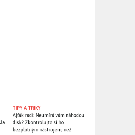
TIPY A TRIKY
:
Ajťák radí: Neumírá vám náhodou
šla
disk? Zkontrolujte si ho
bezplatným nástrojem, než