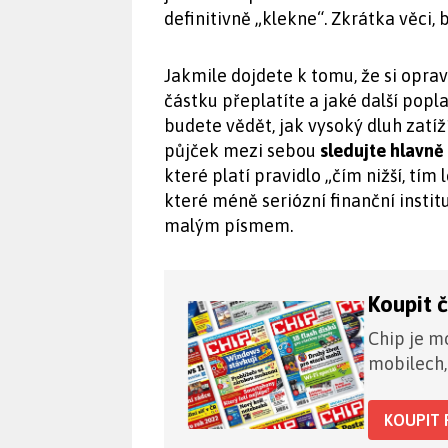
definitivně „klekne“. Zkrátka věci
Jakmile dojdete k tomu, že si opravd
částku přeplatíte a jaké další popl
budete vědět, jak vysoký dluh zatí
půjček mezi sebou
sledujte hlavně
které platí pravidlo „čím nižší, tím 
které méně seriózní finanční insti
malým písmem.
Koupit 
Chip je mo
mobilech,
KOUPIT 