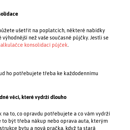
solidace
můžete ušetřit na poplatcích, některé nabídky
 výhodnější než vaše současné půjčky. Jestli se
alkulačce konsolidací půjček
.
okud ho potřebujete třeba ke každodennímu
adné věci, které vydrží dlouho
tak na to, co opravdu potřebujete a co vám vydrží
že to být třeba nákup nebo oprava auta, kterým
strukce bytu a nová pračka, když ta stará