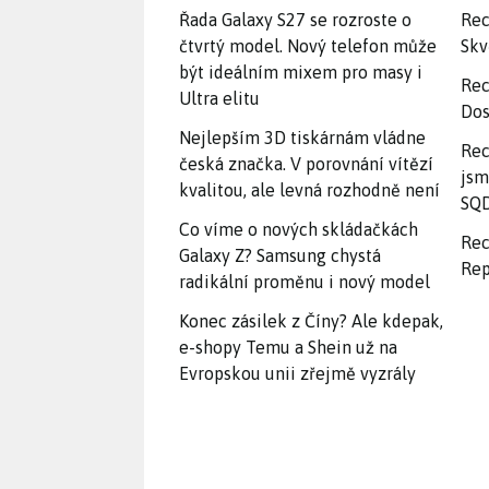
Řada Galaxy S27 se rozroste o
Rec
čtvrtý model. Nový telefon může
Skv
být ideálním mixem pro masy i
Rec
Ultra elitu
Dos
Nejlepším 3D tiskárnám vládne
Rec
česká značka. V porovnání vítězí
jsm
kvalitou, ale levná rozhodně není
SQD
Co víme o nových skládačkách
Rec
Galaxy Z? Samsung chystá
Rep
radikální proměnu i nový model
Konec zásilek z Číny? Ale kdepak,
e-shopy Temu a Shein už na
Evropskou unii zřejmě vyzrály