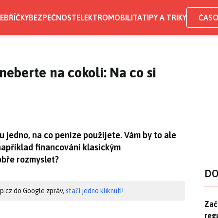
EBŘÍČKY
BEZPEČNOST
ELEKTROMOBILITA
TIPY A TRIKY
ČASO
 neberte na cokoli: Na co si
u jedno, na co peníze použijete. Vám by to ale
například financování klasickým
obře rozmyslet?
DO
hip.cz do Google zpráv,
stačí jedno kliknutí!
Zač
Zač
reg