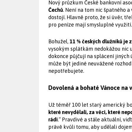
Nový průzkum České bankovní asoc
Čechů
. Není na tom nic špatného 
dostojí. Hlavně proto, že si úvěr, tř
pro peníze mají smysluplné využití.
Bohužel,
11 % českých dlužníků je 
vysokým splátkám nedokážou nic uše
dokonce půjčují na splácení jiných
může být jediné neuvážené rozhodnut
nepotřebujete.
Dovolená a bohaté Vánoce na vá
Už téměř 100 let starý americký bo
které nevydělali, za věci, které nep
rádi
.“ Pravdivé a stále aktuální, vi
právě kvůli tomu, aby udělali dojem