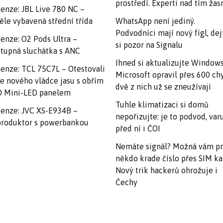
prostředí. Experti nad tím ža
enze: JBL Live 780 NC –
ěle vybavená střední třída
WhatsApp není jediný.
Podvodníci mají nový fígl, dej
enze: O2 Pods Ultra –
si pozor na Signalu
tupná sluchátka s ANC
Ihned si aktualizujte Windows
enze: TCL 75C7L – Otestovali
Microsoft opravil přes 600 ch
e nového vládce jasu s obřím
dvě z nich už se zneužívají
 Mini-LED panelem
Tuhle klimatizaci si domů
enze: JVC XS-E934B –
nepořizujte: je to podvod, var
roduktor s powerbankou
před ní i ČOI
Nemáte signál? Možná vám p
někdo krade číslo přes SIM ka
Nový trik hackerů ohrožuje i
Čechy