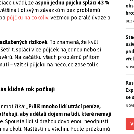
iace uvádí, že
aspoň jednu půjčku splácí 43 %
obs
a většina lidí svým závazkům bez problémů
hro
eba
půjčku na cokoliv
, vezmou po zralé úvaze a
BEZ
Stač
Sta
zadlužených rizikově
. To znamená, že kvůli
uži
třit, splácí více půjček najednou nebo si
při
 úvěrů. Na začátku všech problémů přitom
vře
í – vzít si půjčku na něco, co zase tolik
NOV
Ruso
Rus
s klidně rok počkají
Exp
se 
nmot říká: „
Příliš mnoho lidí utrácí peníze,
NOV
otřebují, aby udělali dojem na lidi, které nemají
ďte. Spousta lidí si drahou dovolenou neodpustí
V
 na okolí. Naštěstí ne všichni. Podle průzkumů