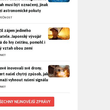
ah musí být označený, jinak
zí astronomické pokuty
PEČNOST
il zájem jediného uživatele. Japonský vývojář přidá do hry češ
čil zájem jediného
vatele. Japonský vývojář
dá do hry češtinu, pomohl i
lý vztah obou zemí
INKY
vé inovovali své drony. Expert našel chytrý způsob, jak se sna
ové inovovali své drony.
ert našel chytrý způsob, jak
snaží vyhnout rušení signálu
INKY
ŠECHNY NEJNOVĚJŠÍ ZPRÁVY