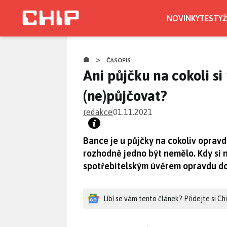
Přejít
k
NOVINKY
TESTY
Ž
hlavnímu
obsahu
>
ČASOPIS
Ani půjčku na cokoli si
(ne)půjčovat?
redakce
01.11.2021
Bance je u půjčky na cokoliv opravd
rozhodně jedno být nemělo. Kdy si 
spotřebitelským úvěrem opravdu d
Líbí se vám tento článek? Přidejte si C