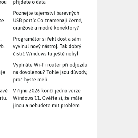
snou
přijdete o data
Poznejte tajemství barevných
te
USB portů: Co znamenají černé,
oranžové a modré konektory?
.
Programátor si řekl dost a sám
yb,
vyvinul nový nástroj. Tak dobrý
čistič Windows tu ještě nebyl
Vypínáte Wi-Fi router při odjezdu
uje
na dovolenou? Tohle jsou důvody,
proč byste měli
rávě
V říjnu 2026 končí jedna verze
rtu.
Windows 11. Ověřte si, že máte
jinou a nebudete mít problém