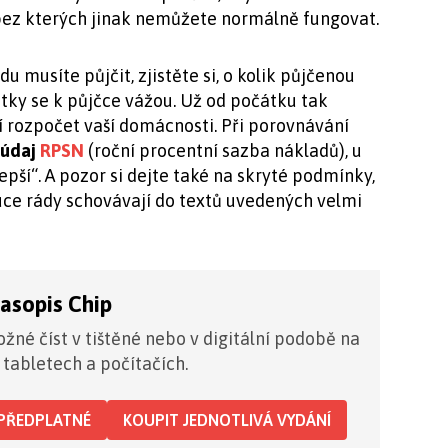
, bez kterých jinak nemůžete normálně fungovat.
u musíte půjčit, zjistěte si, o kolik půjčenou
atky se k půjčce vážou. Už od počátku tak
ží rozpočet vaší domácnosti. Při porovnávání
 údaj
RPSN
(roční procentní sazba nákladů), u
lepší“. A pozor si dejte také na skryté podmínky,
tuce rády schovávají do textů uvedených velmi
časopis Chip
žné číst v tištěné nebo v digitální podobě na
 tabletech a počítačích.
PŘEDPLATNÉ
KOUPIT JEDNOTLIVÁ VYDÁNÍ