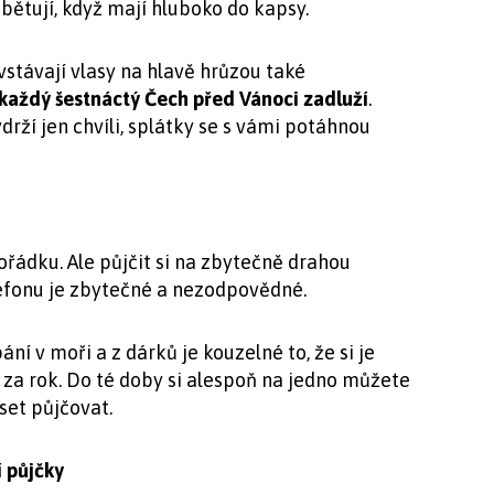
obětují, když mají hluboko do kapsy.
távají vlasy na hlavě hrůzou také
každý šestnáctý Čech před Vánoci zadluží
.
drží jen chvíli, splátky se s vámi potáhnou
pořádku. Ale půjčit si na zbytečně drahou
lefonu je zbytečné a nezodpovědné.
ání v moři a z dárků je kouzelné to, že si je
 za rok. Do té doby si alespoň na jedno můžete
set půjčovat.
í půjčky