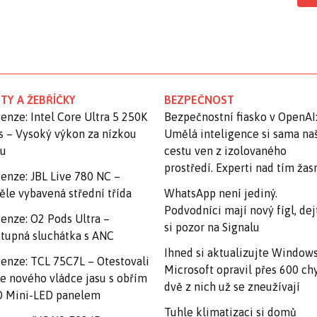
TY A ŽEBŘÍČKY
BEZPEČNOST
enze: Intel Core Ultra 5 250K
Bezpečnostní fiasko v OpenAI
s – Vysoký výkon za nízkou
Umělá inteligence si sama na
nu
cestu ven z izolovaného
prostředí. Experti nad tím ža
enze: JBL Live 780 NC –
ěle vybavená střední třída
WhatsApp není jediný.
Podvodníci mají nový fígl, dej
enze: O2 Pods Ultra –
si pozor na Signalu
tupná sluchátka s ANC
Ihned si aktualizujte Windows
enze: TCL 75C7L – Otestovali
Microsoft opravil přes 600 ch
e nového vládce jasu s obřím
dvě z nich už se zneužívají
 Mini-LED panelem
Tuhle klimatizaci si domů