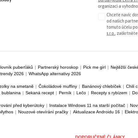
organizaci a vyhodnoc
Chcete navíc dos
od našich partn
tomuto účelu p
s.r.o.
, zaškrtněte
lovník puberťáků
|
Partnerský horoskop
|
Pick me girl
|
Nejtěžší česk
trendy 2026
|
WhatsApp alternativy 2026
zolky na smetaně
|
Čokoládové muffiny
|
Banánový chlebíček
|
Chili 
 bublanina
|
Sekaná recept
|
Perník
|
Lečo
|
Recepty s rybízem
|
Do
rování před kyberútoky
|
Instalace Windows 11 na starší počítač
|
Nov
 Mythos
|
Nouzové otevírání pračky
|
Aktualizace Androidu 16
|
Elektr
DOPORUČENÉ ČLÁNKY