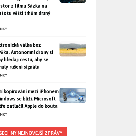
estor z filmu Sázka na
istotu věští trhům drsný
INKY
ktronická válka bez člověka. Autonomní drony si samy hledají c
ktronická válka bez
věka. Autonomní drony si
y hledají cestu, aby se
nuly rušení signálu
INKY
ší kopírování mezi iPhonem a Windows se blíží. Microsoft chyt
ší kopírování mezi iPhonem
indows se blíží. Microsoft
tře zatlačil Apple do kouta
INKY
ŠECHNY NEJNOVĚJŠÍ ZPRÁVY