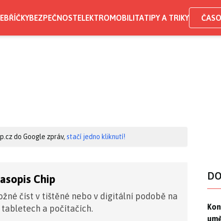
EBŘÍČKY
BEZPEČNOST
ELEKTROMOBILITA
TIPY A TRIKY
ČASO
hip.cz do Google zpráv,
stačí jedno kliknutí!
DO
časopis Chip
žné číst v tištěné nebo v digitální podobě na
Kon
Kon
 tabletech a počítačích.
umě