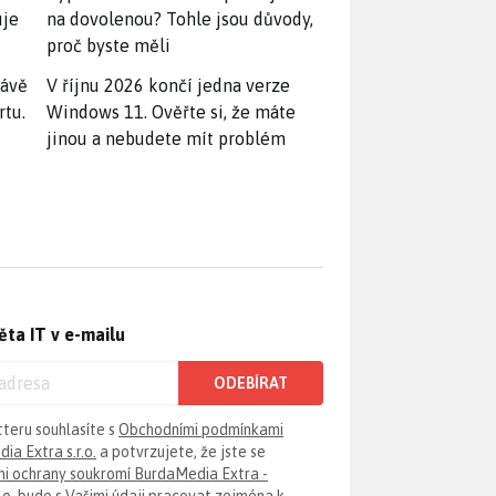
uje
na dovolenou? Tohle jsou důvody,
proč byste měli
rávě
V říjnu 2026 končí jedna verze
rtu.
Windows 11. Ověřte si, že máte
jinou a nebudete mít problém
ěta IT v e-mailu
ODEBÍRAT
tteru souhlasíte s
Obchodními podmínkami
ia Extra s.r.o.
a potvrzujete, že jste se
i ochrany soukromí BurdaMedia Extra -
.o.
bude s Vašimi údaji pracovat zejména k