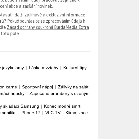
ení akce a zasílání novinek.
távat i další zajímavé a exkluzivní informace
erů? Pokud souhlasíte se zpracováním údajů k
odle
Zásad ochrany soukromí BurdaMedia Extra
 toto pole.
é jazykolamy
|
Láska a vztahy
|
Kulturní tipy
|
con carne
|
Sportovní nápoj
|
Zálivky na salát
mácí housky
|
Zapečené brambory s uzeným
ý skládací Samsung
|
Konec modré smrti
omobilita
|
iPhone 17
|
VLC TV
|
Klimatizace