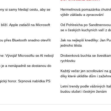
ny si samy hledají cestu, aby se
Hermelínová pomazánka chutná 
výběr základu a zpracování
íží. Apple zatlačil na Microsoft
Od Pohlreicha po Sandtnerovou:
se v českých kuchyních vaří z 
hou přes Bluetooth snadno otevřít
Jak na nejlepší knedlíky: Jan Pu
jednoho těsta
e: Vývojář Microsoftu se AI nebojí
Drobenková buchta se švestkami
rychlovku
ou je a nenápadně se dostanou do
Každý večer jen scrollování na g
díky které uklidíte dům i zažehne
gický horor. Srpnová nabídka PS
Letní trendy podle vášnivých Ital
budou slušet i českým ženám