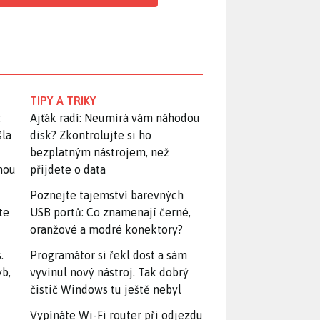
TIPY A TRIKY
:
Ajťák radí: Neumírá vám náhodou
šla
disk? Zkontrolujte si ho
bezplatným nástrojem, než
snou
přijdete o data
Poznejte tajemství barevných
te
USB portů: Co znamenají černé,
oranžové a modré konektory?
.
Programátor si řekl dost a sám
yb,
vyvinul nový nástroj. Tak dobrý
čistič Windows tu ještě nebyl
Vypínáte Wi-Fi router při odjezdu