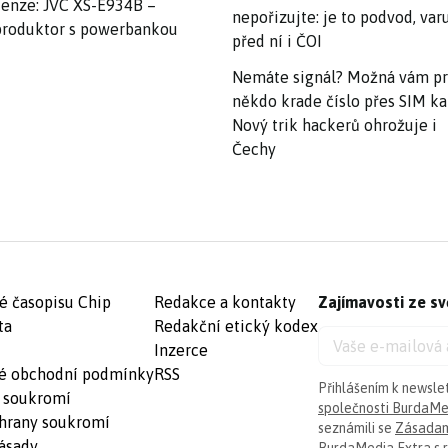
enze: JVC XS-E934B –
nepořizujte: je to podvod, var
roduktor s powerbankou
před ní i ČOI
Nemáte signál? Možná vám p
někdo krade číslo přes SIM ka
Nový trik hackerů ohrožuje i
Čechy
é časopisu Chip
Redakce a kontakty
Zajímavosti ze sv
ta
Redakční etický kodex
Inzerce
é obchodní podmínky
RSS
Přihlášením k newsle
 soukromí
společnosti BurdaMed
hrany soukromí
seznámili se
Zásadam
ásady
BurdaMedia Extra s.r