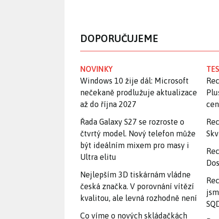
DOPORUČUJEME
NOVINKY
TES
Windows 10 žije dál: Microsoft
Rec
nečekaně prodlužuje aktualizace
Plu
až do října 2027
ce
Řada Galaxy S27 se rozroste o
Rec
čtvrtý model. Nový telefon může
Skv
být ideálním mixem pro masy i
Rec
Ultra elitu
Dos
Nejlepším 3D tiskárnám vládne
Rec
česká značka. V porovnání vítězí
jsm
kvalitou, ale levná rozhodně není
SQD
Co víme o nových skládačkách