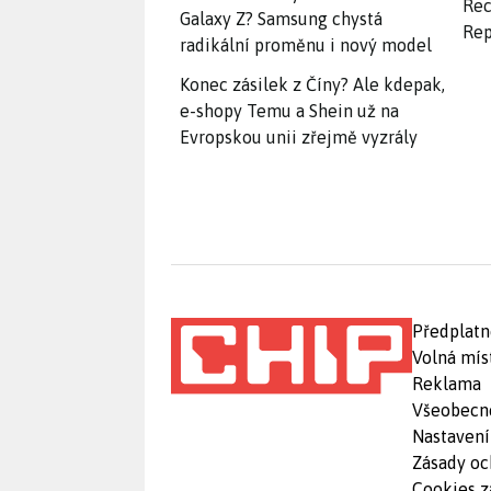
Rec
Galaxy Z? Samsung chystá
Rep
radikální proměnu i nový model
Konec zásilek z Číny? Ale kdepak,
e-shopy Temu a Shein už na
Evropskou unii zřejmě vyzrály
Předplatn
Volná mís
Reklama
Všeobecn
Nastavení
Zásady oc
Cookies z