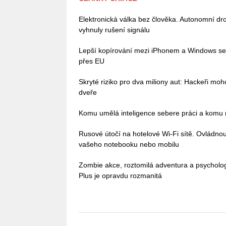
Elektronická válka bez člověka. Autonomní dro
vyhnuly rušení signálu
Lepší kopírování mezi iPhonem a Windows se bl
přes EU
Skryté riziko pro dva miliony aut: Hackeři mo
dveře
Komu umělá inteligence sebere práci a komu n
Rusové útočí na hotelové Wi-Fi sítě. Ovládn
vašeho notebooku nebo mobilu
Zombie akce, roztomilá adventura a psycholo
Plus je opravdu rozmanitá