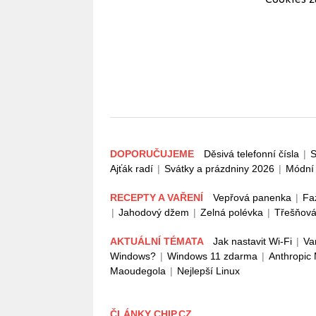
DOPORUČUJEME
Děsivá telefonní čísla
|
S
Ajťák radí
|
Svátky a prázdniny 2026
|
Módní 
RECEPTY A VAŘENÍ
Vepřová panenka
|
Fa
|
Jahodový džem
|
Zelná polévka
|
Třešňová
AKTUÁLNÍ TÉMATA
Jak nastavit Wi-Fi
|
Va
Windows?
|
Windows 11 zdarma
|
Anthropic
Maoudegola
|
Nejlepší Linux
ČLÁNKY CHIP.CZ