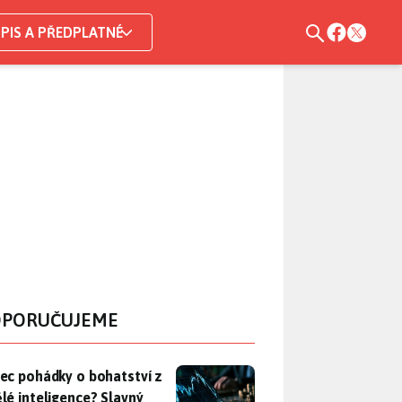
PIS A PŘEDPLATNÉ
PORUČUJEME
ec pohádky o bohatství z umělé inteligence? Slavný investor z 
ec pohádky o bohatství z
lé inteligence? Slavný