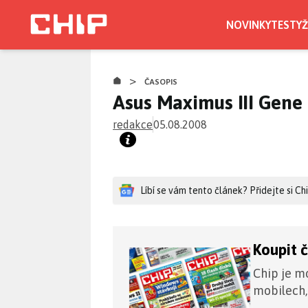
Přejít
k
NOVINKY
TESTY
Ž
hlavnímu
obsahu
>
ČASOPIS
Asus Maximus III Gene
redakce
05.08.2008
Líbí se vám tento článek? Přidejte si C
Koupit 
Chip je mo
mobilech,