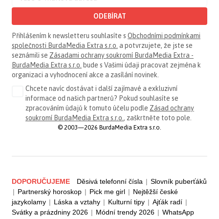
ODEBÍRAT
Přihlášením k newsletteru souhlasíte s
Obchodními podmínkami
společnosti BurdaMedia Extra s.r.o.
a potvrzujete, že jste se
seznámili se
Zásadami ochrany soukromí BurdaMedia Extra -
BurdaMedia Extra s.r.o.
bude s Vašimi údaji pracovat zejména k
organizaci a vyhodnocení akce a zasílání novinek.
Chcete navíc dostávat i další zajímavé a exkluzivní
informace od našich partnerů? Pokud souhlasíte se
zpracováním údajů k tomuto účelu podle
Zásad ochrany
soukromí BurdaMedia Extra s.r.o.
, zaškrtněte toto pole.
© 2003—2026 BurdaMedia Extra s.r.o.
DOPORUČUJEME
Děsivá telefonní čísla
|
Slovník puberťáků
|
Partnerský horoskop
|
Pick me girl
|
Nejtěžší české
jazykolamy
|
Láska a vztahy
|
Kulturní tipy
|
Ajťák radí
|
Svátky a prázdniny 2026
|
Módní trendy 2026
|
WhatsApp