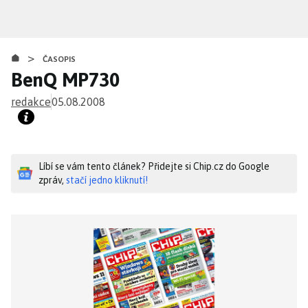
Přejít
k
hlavnímu
>
obsahu
ČASOPIS
BenQ MP730
redakce
05.08.2008
Líbí se vám tento článek? Přidejte si Chip.cz do Google
zpráv,
stačí jedno kliknutí!