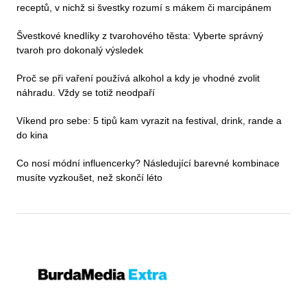
receptů, v nichž si švestky rozumí s mákem či marcipánem
Švestkové knedlíky z tvarohového těsta: Vyberte správný
tvaroh pro dokonalý výsledek
Proč se při vaření používá alkohol a kdy je vhodné zvolit
náhradu. Vždy se totiž neodpaří
Víkend pro sebe: 5 tipů kam vyrazit na festival, drink, rande a
do kina
Co nosí módní influencerky? Následující barevné kombinace
musíte vyzkoušet, než skončí léto