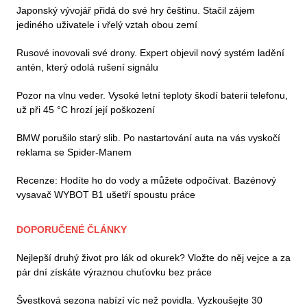
Japonský vývojář přidá do své hry češtinu. Stačil zájem
jediného uživatele i vřelý vztah obou zemí
Rusové inovovali své drony. Expert objevil nový systém ladění
antén, který odolá rušení signálu
Pozor na vlnu veder. Vysoké letní teploty škodí baterii telefonu,
už při 45 °C hrozí její poškození
BMW porušilo starý slib. Po nastartování auta na vás vyskočí
reklama se Spider-Manem
Recenze: Hodíte ho do vody a můžete odpočívat. Bazénový
vysavač WYBOT B1 ušetří spoustu práce
DOPORUČENÉ ČLÁNKY
Nejlepší druhý život pro lák od okurek? Vložte do něj vejce a za
pár dní získáte výraznou chuťovku bez práce
Švestková sezona nabízí víc než povidla. Vyzkoušejte 30