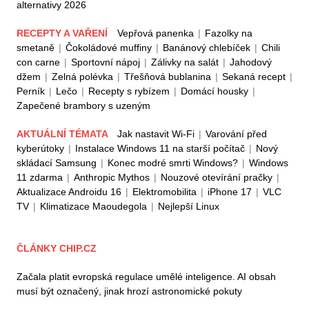
alternativy 2026
RECEPTY A VAŘENÍ
Vepřová panenka
|
Fazolky na
smetaně
|
Čokoládové muffiny
|
Banánový chlebíček
|
Chili
con carne
|
Sportovní nápoj
|
Zálivky na salát
|
Jahodový
džem
|
Zelná polévka
|
Třešňová bublanina
|
Sekaná recept
|
Perník
|
Lečo
|
Recepty s rybízem
|
Domácí housky
|
Zapečené brambory s uzeným
AKTUÁLNÍ TÉMATA
Jak nastavit Wi-Fi
|
Varování před
kyberútoky
|
Instalace Windows 11 na starší počítač
|
Nový
skládací Samsung
|
Konec modré smrti Windows?
|
Windows
11 zdarma
|
Anthropic Mythos
|
Nouzové otevírání pračky
|
Aktualizace Androidu 16
|
Elektromobilita
|
iPhone 17
|
VLC
TV
|
Klimatizace Maoudegola
|
Nejlepší Linux
ČLÁNKY CHIP.CZ
Začala platit evropská regulace umělé inteligence. AI obsah
musí být označený, jinak hrozí astronomické pokuty