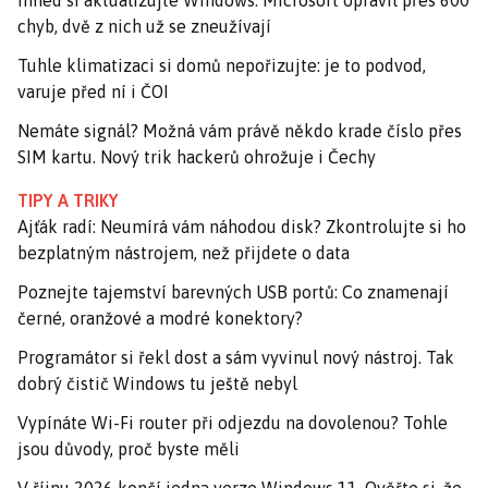
Ihned si aktualizujte Windows. Microsoft opravil přes 600
chyb, dvě z nich už se zneužívají
Tuhle klimatizaci si domů nepořizujte: je to podvod,
varuje před ní i ČOI
Nemáte signál? Možná vám právě někdo krade číslo přes
SIM kartu. Nový trik hackerů ohrožuje i Čechy
TIPY A TRIKY
Ajťák radí: Neumírá vám náhodou disk? Zkontrolujte si ho
bezplatným nástrojem, než přijdete o data
Poznejte tajemství barevných USB portů: Co znamenají
černé, oranžové a modré konektory?
Programátor si řekl dost a sám vyvinul nový nástroj. Tak
dobrý čistič Windows tu ještě nebyl
Vypínáte Wi-Fi router při odjezdu na dovolenou? Tohle
jsou důvody, proč byste měli