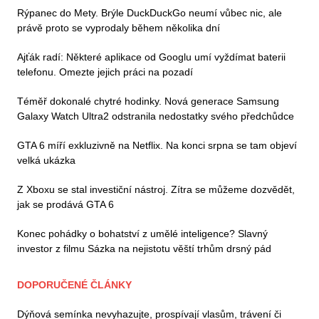
Rýpanec do Mety. Brýle DuckDuckGo neumí vůbec nic, ale
právě proto se vyprodaly během několika dní
Ajťák radí: Některé aplikace od Googlu umí vyždímat baterii
telefonu. Omezte jejich práci na pozadí
Téměř dokonalé chytré hodinky. Nová generace Samsung
Galaxy Watch Ultra2 odstranila nedostatky svého předchůdce
GTA 6 míří exkluzivně na Netflix. Na konci srpna se tam objeví
velká ukázka
Z Xboxu se stal investiční nástroj. Zítra se můžeme dozvědět,
jak se prodává GTA 6
Konec pohádky o bohatství z umělé inteligence? Slavný
investor z filmu Sázka na nejistotu věští trhům drsný pád
DOPORUČENÉ ČLÁNKY
Dýňová semínka nevyhazujte, prospívají vlasům, trávení či