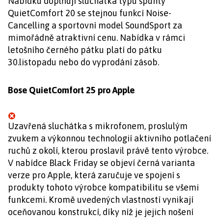
Nabídku doplňují sluchátka typu špunty
QuietComfort 20 se stejnou funkcí Noise-
Cancelling a sportovní model SoundSport za
mimořádně atraktivní cenu. Nabídka v rámci
letošního černého pátku platí do pátku
30.listopadu nebo do vyprodání zásob.
Bose QuietComfort 25 pro Apple
Uzavřená sluchátka s mikrofonem, proslulým
zvukem a výkonnou technologií aktivního potlačení
ruchů z okolí, kterou proslavil právě tento výrobce.
V nabídce Black Friday se objeví černá varianta
verze pro Apple, která zaručuje ve spojení s
produkty tohoto výrobce kompatibilitu se všemi
funkcemi. Kromě uvedených vlastností vynikají
oceňovanou konstrukcí, díky níž je jejich nošení