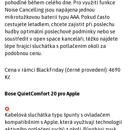
pohodlné během celého dne. Pro využití funkce
Noise Cancelling jsou napájena jednou
mikrotužkovou baterií typu AAA. Pokud často
cestujete letadlem, chcete zajistit při poslechu
hudby optimální poslechové podmínky nebo se
soustředit v open space kanceláři, těžko najdete
lépe hrající sluchátka s potlačením okolí za
podobnou cenu.
Cena v rámci BlackFriday (černé provedení): 4690
Kč
Bose QuietComfort 20 pro Apple
Kabelová sluchátka typu špunty s ovladačem
kompatibilním s Apple, která využívají technologií
aktivního potlačení ruchů z okolí. Působivý zvuk