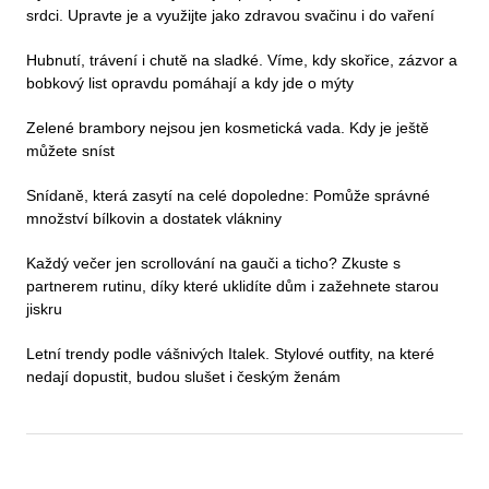
srdci. Upravte je a využijte jako zdravou svačinu i do vaření
Hubnutí, trávení i chutě na sladké. Víme, kdy skořice, zázvor a
bobkový list opravdu pomáhají a kdy jde o mýty
Zelené brambory nejsou jen kosmetická vada. Kdy je ještě
můžete sníst
Snídaně, která zasytí na celé dopoledne: Pomůže správné
množství bílkovin a dostatek vlákniny
Každý večer jen scrollování na gauči a ticho? Zkuste s
partnerem rutinu, díky které uklidíte dům i zažehnete starou
jiskru
Letní trendy podle vášnivých Italek. Stylové outfity, na které
nedají dopustit, budou slušet i českým ženám