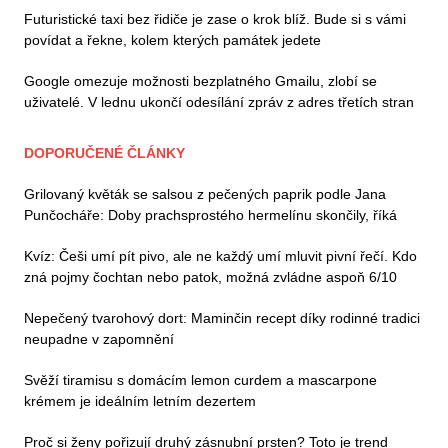
Futuristické taxi bez řidiče je zase o krok blíž. Bude si s vámi
povídat a řekne, kolem kterých památek jedete
Google omezuje možnosti bezplatného Gmailu, zlobí se
uživatelé. V lednu ukončí odesílání zpráv z adres třetích stran
DOPORUČENÉ ČLÁNKY
Grilovaný květák se salsou z pečených paprik podle Jana
Punčocháře: Doby prachsprostého hermelínu skončily, říká
Kvíz: Češi umí pít pivo, ale ne každý umí mluvit pivní řečí. Kdo
zná pojmy čochtan nebo patok, možná zvládne aspoň 6/10
Nepečený tvarohový dort: Maminčin recept díky rodinné tradici
neupadne v zapomnění
Svěží tiramisu s domácím lemon curdem a mascarpone
krémem je ideálním letním dezertem
Proč si ženy pořizují druhý zásnubní prsten? Toto je trend