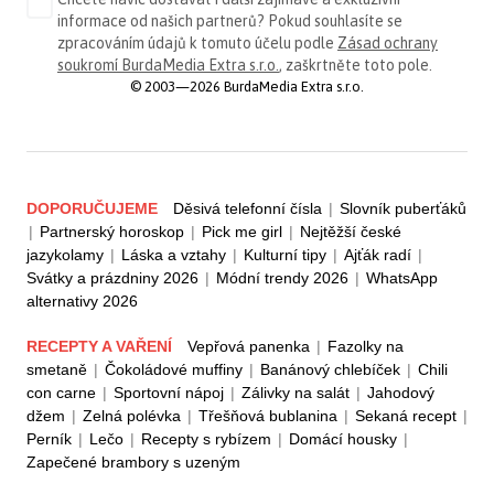
informace od našich partnerů? Pokud souhlasíte se
zpracováním údajů k tomuto účelu podle
Zásad ochrany
soukromí BurdaMedia Extra s.r.o.
, zaškrtněte toto pole.
© 2003—2026 BurdaMedia Extra s.r.o.
DOPORUČUJEME
Děsivá telefonní čísla
|
Slovník puberťáků
|
Partnerský horoskop
|
Pick me girl
|
Nejtěžší české
jazykolamy
|
Láska a vztahy
|
Kulturní tipy
|
Ajťák radí
|
Svátky a prázdniny 2026
|
Módní trendy 2026
|
WhatsApp
alternativy 2026
RECEPTY A VAŘENÍ
Vepřová panenka
|
Fazolky na
smetaně
|
Čokoládové muffiny
|
Banánový chlebíček
|
Chili
con carne
|
Sportovní nápoj
|
Zálivky na salát
|
Jahodový
džem
|
Zelná polévka
|
Třešňová bublanina
|
Sekaná recept
|
Perník
|
Lečo
|
Recepty s rybízem
|
Domácí housky
|
Zapečené brambory s uzeným