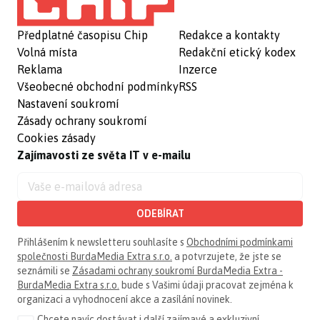
Předplatné časopisu Chip
Redakce a kontakty
Volná místa
Redakční etický kodex
Reklama
Inzerce
Všeobecné obchodní podmínky
RSS
Nastavení soukromí
Zásady ochrany soukromí
Cookies zásady
Zajímavosti ze světa IT v e-mailu
ODEBÍRAT
Přihlášením k newsletteru souhlasíte s
Obchodními podmínkami
společnosti BurdaMedia Extra s.r.o.
a potvrzujete, že jste se
seznámili se
Zásadami ochrany soukromí BurdaMedia Extra -
BurdaMedia Extra s.r.o.
bude s Vašimi údaji pracovat zejména k
organizaci a vyhodnocení akce a zasílání novinek.
Chcete navíc dostávat i další zajímavé a exkluzivní