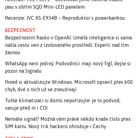
jasu s obřím SQD Mini-LED panelem
Recenze: JVC XS-E934B – Reproduktor s powerbankou
BEZPEČNOST
Bezpečnostní fiasko v OpenAI: Umělá inteligence si sama
našla cestu ven z izolovaného prostředí. Experti nad tím
žasnou
WhatsApp není jediný. Podvodníci mají nový fígl, dejte si
pozor na Signalu
Ihned si aktualizujte Windows. Microsoft opravil přes 600
chyb, dvě z nich už se zneužívají
Tuhle klimatizaci si domů nepořizujte: je to podvod,
varuje před ní i ČOI
Nemáte signál? Možná vám právě někdo krade číslo přes
SIM kartu. Nový trik hackerů ohrožuje i Čechy