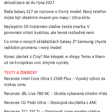
aktualizace až do října 2027
Řada Galaxy S27 se rozroste o čtvrtý model. Nový telefon
může být ideálním mixem pro masy i Ultra elitu
Nejlepším 3D tiskárnám vládne česká značka. V
porovnání vítězí kvalitou, ale levná rozhodně není
Co víme o nových skládačkách Galaxy Z? Samsung chystá
radikální proměnu i nový model
Konec zásilek z Číny? Ale kdepak, e-shopy Temu a Shein
už na Evropskou unii zřejmě vyzrály
TESTY A ŽEBŘÍČKY
Recenze: Intel Core Ultra 5 250K Plus – Vysoký výkon za
nízkou cenu
Recenze: JBL Live 780 NC – Skvěle vybavená střední třída
Recenze: O2 Pods Ultra – Dostupná sluchátka s ANC
Recenze: TCL 75C7L – Otestovali jsme nového vládce