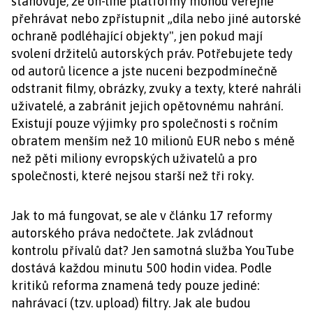
stanovuje, že on-line platformy mohou veřejně
přehrávat nebo zpřístupnit „díla nebo jiné autorské
ochraně podléhající objekty", jen pokud mají
svolení držitelů autorských práv. Potřebujete tedy
od autorů licence a jste nuceni bezpodmínečně
odstranit filmy, obrázky, zvuky a texty, které nahráli
uživatelé, a zabránit jejich opětovnému nahrání.
Existují pouze výjimky pro společnosti s ročním
obratem menším než 10 milionů EUR nebo s méně
než pěti miliony evropských uživatelů a pro
společnosti, které nejsou starší než tři roky.
Jak to má fungovat, se ale v článku 17 reformy
autorského práva nedočtete. Jak zvládnout
kontrolu přívalů dat? Jen samotná služba YouTube
dostává každou minutu 500 hodin videa. Podle
kritiků reforma znamená tedy pouze jediné:
nahrávací (tzv. upload) filtry. Jak ale budou