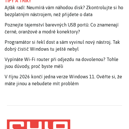
TIPY A TRIKY
Ajťák radí: Neumírá vám náhodou disk? Zkontrolujte si ho
bezplatným nástrojem, než přijdete o data
Poznejte tajemství barevných USB portů: Co znamenají
černé, oranžové a modré konektory?
Programátor si řekl dost a sám vyvinul nový nástroj. Tak
dobrý čistič Windows tu ještě nebyl
Vypínáte Wi-Fi router při odjezdu na dovolenou? Tohle
jsou důvody, proč byste měli
V říjnu 2026 končí jedna verze Windows 11. Ověřte si, že
máte jinou a nebudete mít problém