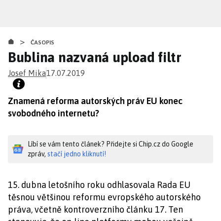
Přejít
k
hlavnímu
>
obsahu
ČASOPIS
Bublina nazvaná upload filtr
Josef Mika
17.07.2019
Znamená reforma autorských práv EU konec
svobodného internetu?
Líbí se vám tento článek? Přidejte si Chip.cz do Google
zpráv,
stačí jedno kliknutí!
15. dubna letošního roku odhlasovala Rada EU
těsnou většinou reformu evropského autorského
práva, včetně kontroverzního článku 17. Ten