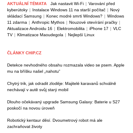
AKTUÁLNÍ TÉMATA
Jak nastavit Wi-Fi
|
Varování před
kyberútoky
|
Instalace Windows 11 na starší počítač
|
Nový
skládací Samsung
|
Konec modré smrti Windows?
|
Windows
11 zdarma
|
Anthropic Mythos
|
Nouzové otevírání pračky
|
Aktualizace Androidu 16
|
Elektromobilita
|
iPhone 17
|
VLC
TV
|
Klimatizace Maoudegola
|
Nejlepší Linux
ČLÁNKY CHIP.CZ
Detekce nevhodného obsahu rozmazala video se psem. Apple
mu na bříšku našel „nahotu“
Chytrý trik, jak odradit zloděje: Majitelé karavanů schválně
nechávají v autě svůj starý mobil
Dlouho očekávaný upgrade Samsung Galaxy: Baterie u S27
poskočí na novou úroveň
Robotický kentaur děsí. Dvoumetrový robot má ale
zachraňovat životy