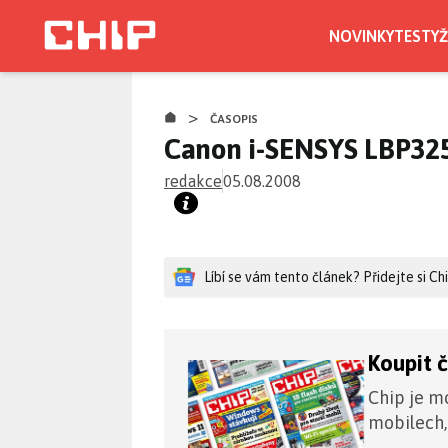
Přejít
k
NOVINKY
TESTY
Ž
hlavnímu
obsahu
>
ČASOPIS
Canon i-SENSYS LBP32
redakce
05.08.2008
Líbí se vám tento článek? Přidejte si C
Koupit 
Chip je mo
mobilech,