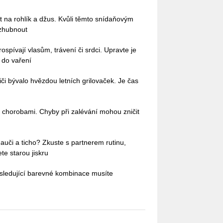
na rohlík a džus. Kvůli těmto snídaňovým
zhubnout
pívají vlasům, trávení či srdci. Upravte je
i do vaření
iči bývalo hvězdou letních grilovaček. Je čas
 chorobami. Chyby při zalévání mohou zničit
auči a ticho? Zkuste s partnerem rutinu,
te starou jiskru
sledující barevné kombinace musíte