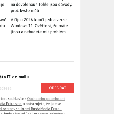
uje
na dovolenou? Tohle jsou důvody,
proč byste měli
rávě
V říjnu 2026 končí jedna verze
rtu.
Windows 11. Ověřte si, že máte
jinou a nebudete mít problém
ěta IT v e-mailu
ODEBÍRAT
tteru souhlasíte s
Obchodními podmínkami
ia Extra s.r.o.
a potvrzujete, že jste se
i ochrany soukromí BurdaMedia Extra -
.o.
bude s Vašimi údaji pracovat zejména k