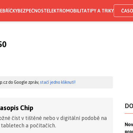
EBŘÍČKY
BEZPEČNOST
ELEKTROMOBILITA
TIPY A TRIKY
ČASO
50
hip.cz do Google zpráv,
stačí jedno kliknutí!
DO
časopis Chip
žné číst v tištěné nebo v digitální podobě na
Nov
Nov
 tabletech a počítačích.
pro