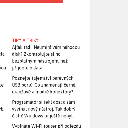
TIPY A TRIKY
:
Ajťák radí: Neumírá vám náhodou
šla
disk? Zkontrolujte si ho
bezplatným nástrojem, než
snou
přijdete o data
Poznejte tajemství barevných
te
USB portů: Co znamenají černé,
oranžové a modré konektory?
.
Programátor si řekl dost a sám
yb,
vyvinul nový nástroj. Tak dobrý
čistič Windows tu ještě nebyl
Vypínáte Wi-Fi router při odjezdu