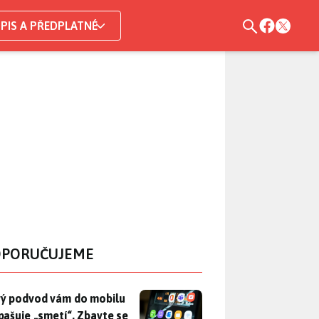
PIS A PŘEDPLATNÉ
PORUČUJEME
ý podvod vám do mobilu propašuje „smetí“. Zbavte se ho dřív, 
ý podvod vám do mobilu
pašuje „smetí“. Zbavte se