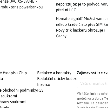
enze: JVC XS-E934B –
nepořizujte: je to podvod, var
roduktor s powerbankou
před ní i ČOI
Nemáte signál? Možná vám p
někdo krade číslo přes SIM ka
Nový trik hackerů ohrožuje i
Čechy
é časopisu Chip
Redakce a kontakty
Zajímavosti ze sv
ta
Redakční etický kodex
Inzerce
é obchodní podmínky
RSS
Přihlášením k newsle
 soukromí
společnosti BurdaMed
hrany soukromí
seznámili se
Zásadam
ásady
BurdaMedia Extra s.r