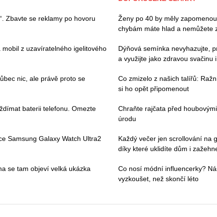
“. Zbavte se reklamy po hovoru
Ženy po 40 by měly zapomenout 
chybám máte hlad a nemůžete 
 mobil z uzavíratelného igelitového
Dýňová semínka nevyhazujte, pros
a využijte jako zdravou svačinu 
ec nic, ale právě proto se
Co zmizelo z našich talířů: Ražn
si ho opět připomenout
ždímat baterii telefonu. Omezte
Chraňte rajčata před houbovými
úrodu
ace Samsung Galaxy Watch Ultra2
Každý večer jen scrollování na g
díky které uklidíte dům i zažehne
pna se tam objeví velká ukázka
Co nosí módní influencerky? Ná
vyzkoušet, než skončí léto