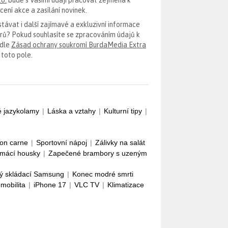
ení akce a zasílání novinek.
távat i další zajímavé a exkluzivní informace
erů? Pokud souhlasíte se zpracováním údajů k
odle
Zásad ochrany soukromí BurdaMedia Extra
 toto pole.
é jazykolamy
|
Láska a vztahy
|
Kulturní tipy
|
con carne
|
Sportovní nápoj
|
Zálivky na salát
mácí housky
|
Zapečené brambory s uzeným
ý skládací Samsung
|
Konec modré smrti
omobilita
|
iPhone 17
|
VLC TV
|
Klimatizace