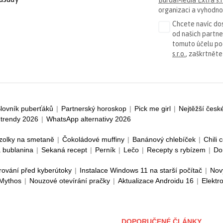
organizaci a vyhodnoc
Chcete navíc dos
od našich partn
tomuto účelu p
s.r.o.
, zaškrtněte
lovník puberťáků
|
Partnerský horoskop
|
Pick me girl
|
Nejtěžší česk
trendy 2026
|
WhatsApp alternativy 2026
zolky na smetaně
|
Čokoládové muffiny
|
Banánový chlebíček
|
Chili 
 bublanina
|
Sekaná recept
|
Perník
|
Lečo
|
Recepty s rybízem
|
Do
rování před kyberútoky
|
Instalace Windows 11 na starší počítač
|
Nov
 Mythos
|
Nouzové otevírání pračky
|
Aktualizace Androidu 16
|
Elektr
DOPORUČENÉ ČLÁNKY