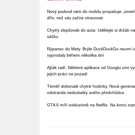
Nový podvod vám do mobilu propašuje „smetí
dřív, než vás začne otravovat
Chytrý zlepšovák do auta: Udělejte si držák na
sáčku
Rýpanec do Mety. Brýle DuckDuckGo neumí vůb
vyprodaly během několika dní
Ajťák radí: Některé aplikace od Googlu umí vy
jejich práci na pozadí
Téměř dokonalé chytré hodinky. Nová gener
odstranila nedostatky svého předchůdce
GTA 6 míří exkluzivně na Netflix. Na konci sr