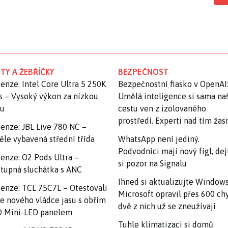
TY A ŽEBŘÍČKY
BEZPEČNOST
enze: Intel Core Ultra 5 250K
Bezpečnostní fiasko v OpenAI
s – Vysoký výkon za nízkou
Umělá inteligence si sama na
nu
cestu ven z izolovaného
prostředí. Experti nad tím ža
enze: JBL Live 780 NC –
ěle vybavená střední třída
WhatsApp není jediný.
Podvodníci mají nový fígl, dej
enze: O2 Pods Ultra –
si pozor na Signalu
tupná sluchátka s ANC
Ihned si aktualizujte Windows
enze: TCL 75C7L – Otestovali
Microsoft opravil přes 600 ch
e nového vládce jasu s obřím
dvě z nich už se zneužívají
 Mini-LED panelem
Tuhle klimatizaci si domů