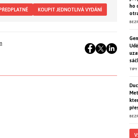
ho 
PŘEDPLATNÉ
KOUPIT JEDNOTLIVÁ VYDÁNÍ
otr
BEZ
Gen
Gen
m
Udě
uza
sáč
TIPY
Duck
Duc
Mety
kte
pře
BEZ
V