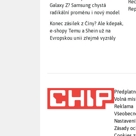
Rec
Galaxy Z? Samsung chystá
Rep
radikální proměnu i nový model
Konec zásilek z Číny? Ale kdepak,
e-shopy Temu a Shein už na
Evropskou unii zřejmě vyzrály
Předplatn
Volná mís
Reklama
Všeobecn
Nastavení
Zásady oc
Cookies z