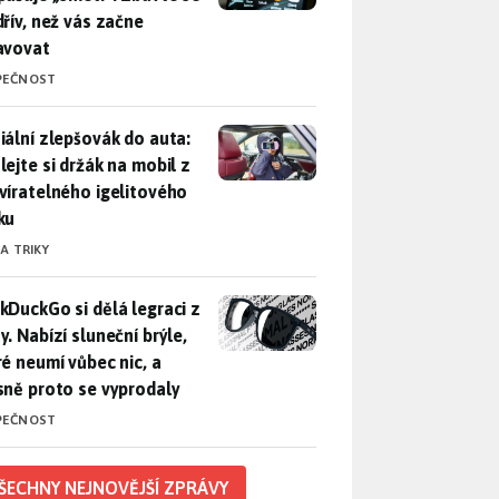
dřív, než vás začne
avovat
PEČNOST
iální zlepšovák do auta: Udělejte si držák na mobil z uzavírat
iální zlepšovák do auta:
lejte si držák na mobil z
víratelného igelitového
ku
 A TRIKY
DuckGo si dělá legraci z Mety. Nabízí sluneční brýle, které n
kDuckGo si dělá legraci z
. Nabízí sluneční brýle,
ré neumí vůbec nic, a
sně proto se vyprodaly
PEČNOST
ŠECHNY NEJNOVĚJŠÍ ZPRÁVY