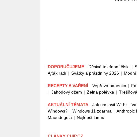
DOPORUČUJEME
Děsivá telefonní čísla
|
S
Ajťák radí
|
Svátky a prázdniny 2026
|
Módní 
RECEPTY A VAŘENÍ
Vepřová panenka
|
Fa
|
Jahodový džem
|
Zelná polévka
|
Třešňová
AKTUÁLNÍ TÉMATA
Jak nastavit Wi-Fi
|
Va
Windows?
|
Windows 11 zdarma
|
Anthropic
Maoudegola
|
Nejlepší Linux
ČLÁNKY CHIP.CZ