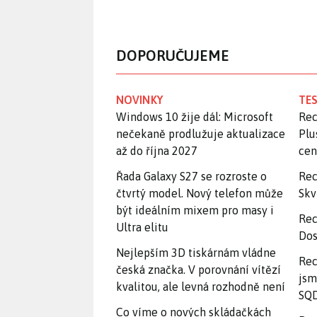
DOPORUČUJEME
NOVINKY
TES
Windows 10 žije dál: Microsoft
Rec
nečekaně prodlužuje aktualizace
Plu
až do října 2027
ce
Řada Galaxy S27 se rozroste o
Rec
čtvrtý model. Nový telefon může
Skv
být ideálním mixem pro masy i
Rec
Ultra elitu
Dos
Nejlepším 3D tiskárnám vládne
Rec
česká značka. V porovnání vítězí
jsm
kvalitou, ale levná rozhodně není
SQD
Co víme o nových skládačkách