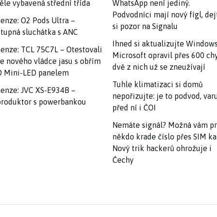
ěle vybavená střední třída
WhatsApp není jediný.
Podvodníci mají nový fígl, dej
enze: O2 Pods Ultra –
si pozor na Signalu
tupná sluchátka s ANC
Ihned si aktualizujte Windows
enze: TCL 75C7L – Otestovali
Microsoft opravil přes 600 ch
e nového vládce jasu s obřím
dvě z nich už se zneužívají
 Mini-LED panelem
Tuhle klimatizaci si domů
enze: JVC XS-E934B –
nepořizujte: je to podvod, var
roduktor s powerbankou
před ní i ČOI
Nemáte signál? Možná vám p
někdo krade číslo přes SIM ka
Nový trik hackerů ohrožuje i
Čechy