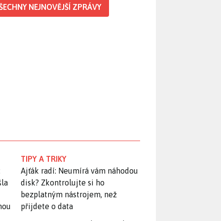
ŠECHNY NEJNOVĚJŠÍ ZPRÁVY
TIPY A TRIKY
:
Ajťák radí: Neumírá vám náhodou
šla
disk? Zkontrolujte si ho
bezplatným nástrojem, než
snou
přijdete o data