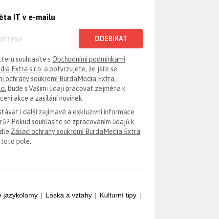
ěta IT v e-mailu
ODEBÍRAT
tteru souhlasíte s
Obchodními podmínkami
ia Extra s.r.o.
a potvrzujete, že jste se
i ochrany soukromí BurdaMedia Extra -
.o.
bude s Vašimi údaji pracovat zejména k
ení akce a zasílání novinek.
távat i další zajímavé a exkluzivní informace
erů? Pokud souhlasíte se zpracováním údajů k
odle
Zásad ochrany soukromí BurdaMedia Extra
 toto pole.
é jazykolamy
|
Láska a vztahy
|
Kulturní tipy
|