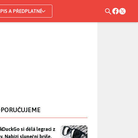
PIS A PŘEDPLATNÉ
PORUČUJEME
DuckGo si dělá legraci z Mety. Nabízí sluneční brýle, které n
kDuckGo si dělá legraci z
. Nabízí sluneční brýle,