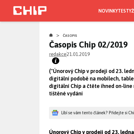
Přejít
k
NOVINKY
TESTY
Ž
hlavnímu
obsahu
>
ČASOPIS
Časopis Chip 02/2019
redakce
21.01.2019
("Únorový Chip v prodeji od 23. ledn
digitální podobě na mobilech, table
digitální Chip a čtěte ihned on-lin
tištěné vydání
Líbí se vám tento článek? Přidejte si C
Únorový Chip v prodeji od 23. ledn