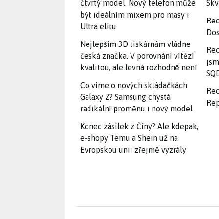
čtvrtý model. Nový telefon může
Skv
být ideálním mixem pro masy i
Rec
Ultra elitu
Dos
Nejlepším 3D tiskárnám vládne
Rec
česká značka. V porovnání vítězí
jsm
kvalitou, ale levná rozhodně není
SQD
Co víme o nových skládačkách
Rec
Galaxy Z? Samsung chystá
Rep
radikální proměnu i nový model
Konec zásilek z Číny? Ale kdepak,
e-shopy Temu a Shein už na
Evropskou unii zřejmě vyzrály