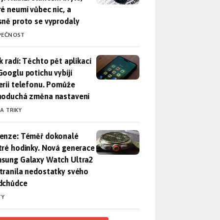
ré neumí vůbec nic, a
sně proto se vyprodaly
PEČNOST
ák radí: Těchto pět aplikací od Googlu potichu vybíjí baterii
k radí: Těchto pět aplikací
Googlu potichu vybíjí
erii telefonu. Pomůže
noduchá změna nastavení
 A TRIKY
enze: Téměř dokonalé chytré hodinky. Nová generace Samsung
enze: Téměř dokonalé
tré hodinky. Nová generace
sung Galaxy Watch Ultra2
tranila nedostatky svého
dchůdce
TY