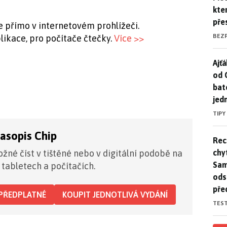
kte
pře
e přímo v internetovém prohlížeči.
BEZ
likace, pro počítače čtečky.
Více >>
Ajť
Ajťá
od 
bat
jed
TIPY
časopis Chip
Rec
Rec
chy
žné číst v tištěné nebo v digitální podobě na
Sam
 tabletech a počítačích.
ods
pře
PŘEDPLATNÉ
KOUPIT JEDNOTLIVÁ VYDÁNÍ
TES