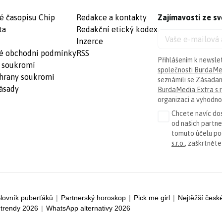
é časopisu Chip
Redakce a kontakty
Zajímavosti ze sv
ta
Redakční etický kodex
Inzerce
é obchodní podmínky
RSS
Přihlášením k newsle
 soukromí
společnosti BurdaMed
hrany soukromí
seznámili se
Zásadam
ásady
BurdaMedia Extra s.r
organizaci a vyhodnoc
Chcete navíc dos
od našich partn
tomuto účelu p
s.r.o.
, zaškrtněte
lovník puberťáků
|
Partnerský horoskop
|
Pick me girl
|
Nejtěžší česk
trendy 2026
|
WhatsApp alternativy 2026