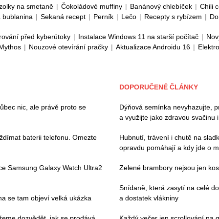
zolky na smetaně
|
Čokoládové muffiny
|
Banánový chlebíček
|
Chili 
 bublanina
|
Sekaná recept
|
Perník
|
Lečo
|
Recepty s rybízem
|
Do
rování před kyberútoky
|
Instalace Windows 11 na starší počítač
|
Nov
 Mythos
|
Nouzové otevírání pračky
|
Aktualizace Androidu 16
|
Elektr
DOPORUČENÉ ČLÁNKY
ec nic, ale právě proto se
Dýňová semínka nevyhazujte, pros
a využijte jako zdravou svačinu 
ždímat baterii telefonu. Omezte
Hubnutí, trávení i chutě na slad
opravdu pomáhají a kdy jde o m
ace Samsung Galaxy Watch Ultra2
Zelené brambory nejsou jen kosm
Snídaně, která zasytí na celé 
pna se tam objeví velká ukázka
a dostatek vlákniny
můžeme dozvědět, jak se prodává
Každý večer jen scrollování na g