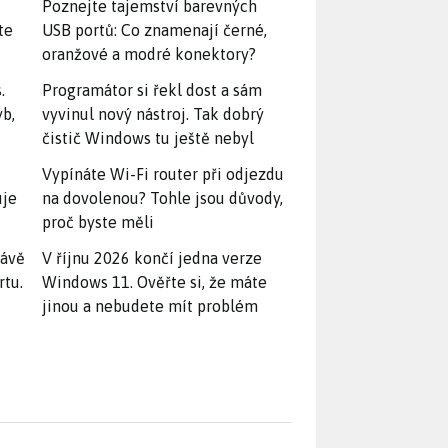
Poznejte tajemství barevných
te
USB portů: Co znamenají černé,
oranžové a modré konektory?
.
Programátor si řekl dost a sám
yb,
vyvinul nový nástroj. Tak dobrý
čistič Windows tu ještě nebyl
Vypínáte Wi-Fi router při odjezdu
uje
na dovolenou? Tohle jsou důvody,
proč byste měli
rávě
V říjnu 2026 končí jedna verze
rtu.
Windows 11. Ověřte si, že máte
jinou a nebudete mít problém