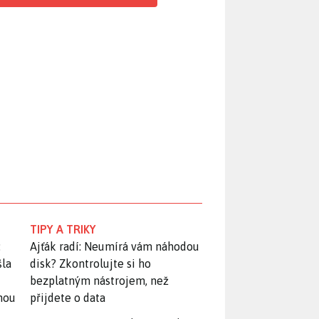
TIPY A TRIKY
:
Ajťák radí: Neumírá vám náhodou
šla
disk? Zkontrolujte si ho
bezplatným nástrojem, než
snou
přijdete o data