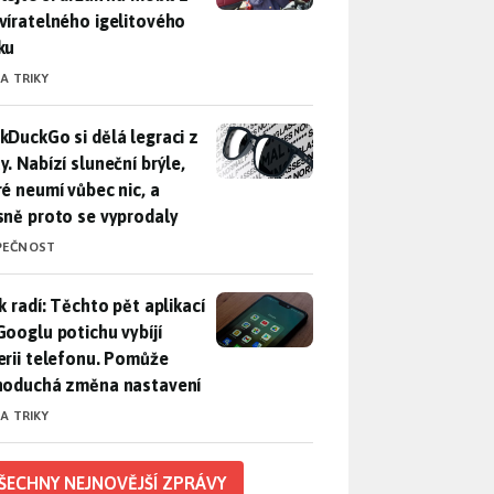
víratelného igelitového
ku
 A TRIKY
DuckGo si dělá legraci z Mety. Nabízí sluneční brýle, které n
kDuckGo si dělá legraci z
. Nabízí sluneční brýle,
ré neumí vůbec nic, a
sně proto se vyprodaly
PEČNOST
ák radí: Těchto pět aplikací od Googlu potichu vybíjí baterii
k radí: Těchto pět aplikací
Googlu potichu vybíjí
erii telefonu. Pomůže
noduchá změna nastavení
 A TRIKY
ŠECHNY NEJNOVĚJŠÍ ZPRÁVY