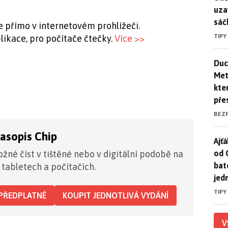
uza
sáč
e přímo v internetovém prohlížeči.
TIPY
likace, pro počítače čtečky.
Více >>
Duck
Duc
Mety
kte
pře
BEZ
časopis Chip
Ajť
Ajťá
od 
žné číst v tištěné nebo v digitální podobě na
bat
 tabletech a počítačích.
jed
TIPY
PŘEDPLATNÉ
KOUPIT JEDNOTLIVÁ VYDÁNÍ
V