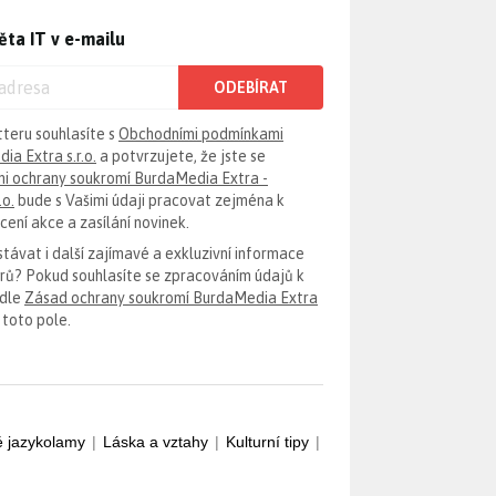
ěta IT v e-mailu
ODEBÍRAT
tteru souhlasíte s
Obchodními podmínkami
ia Extra s.r.o.
a potvrzujete, že jste se
i ochrany soukromí BurdaMedia Extra -
.o.
bude s Vašimi údaji pracovat zejména k
ení akce a zasílání novinek.
távat i další zajímavé a exkluzivní informace
erů? Pokud souhlasíte se zpracováním údajů k
odle
Zásad ochrany soukromí BurdaMedia Extra
 toto pole.
é jazykolamy
|
Láska a vztahy
|
Kulturní tipy
|