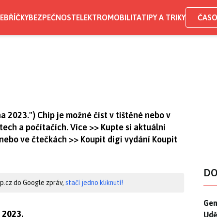
EBŘÍČKY
BEZPEČNOST
ELEKTROMOBILITA
TIPY A TRIKY
ČASO
a 2023.") Chip je možné číst v tištěné nebo v
tech a počítačích. Více >> Kupte si aktuální
e nebo ve čtečkách >> Koupit digi vydání Koupit
DO
hip.cz do Google zpráv,
stačí jedno kliknutí!
Gen
Gen
 2023.
Udě