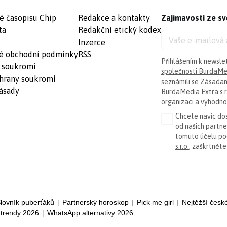
é časopisu Chip
Redakce a kontakty
Zajímavosti ze sv
ta
Redakční etický kodex
Inzerce
é obchodní podmínky
RSS
Přihlášením k newsle
 soukromí
společnosti BurdaMed
hrany soukromí
seznámili se
Zásadam
ásady
BurdaMedia Extra s.r
organizaci a vyhodnoc
Chcete navíc dos
od našich partn
tomuto účelu p
s.r.o.
, zaškrtněte
lovník puberťáků
|
Partnerský horoskop
|
Pick me girl
|
Nejtěžší česk
trendy 2026
|
WhatsApp alternativy 2026