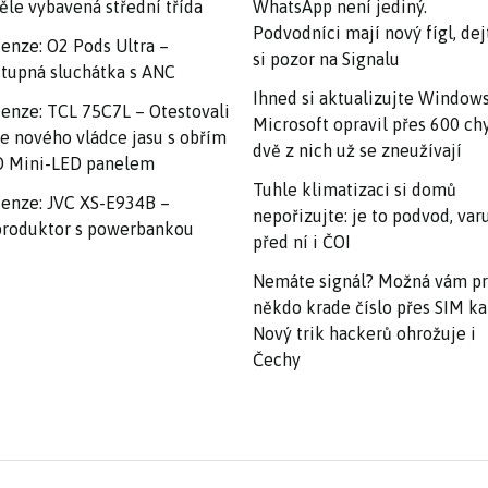
ěle vybavená střední třída
WhatsApp není jediný.
Podvodníci mají nový fígl, dej
enze: O2 Pods Ultra –
si pozor na Signalu
tupná sluchátka s ANC
Ihned si aktualizujte Windows
enze: TCL 75C7L – Otestovali
Microsoft opravil přes 600 ch
e nového vládce jasu s obřím
dvě z nich už se zneužívají
 Mini-LED panelem
Tuhle klimatizaci si domů
enze: JVC XS-E934B –
nepořizujte: je to podvod, var
roduktor s powerbankou
před ní i ČOI
Nemáte signál? Možná vám p
někdo krade číslo přes SIM ka
Nový trik hackerů ohrožuje i
Čechy