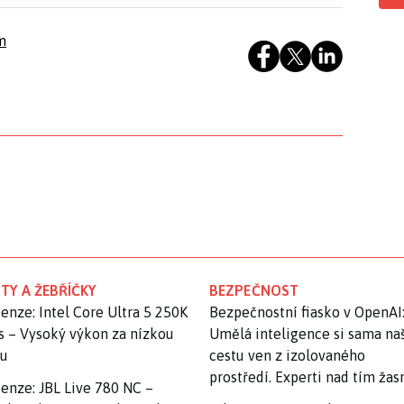
m
TY A ŽEBŘÍČKY
BEZPEČNOST
enze: Intel Core Ultra 5 250K
Bezpečnostní fiasko v OpenAI
s – Vysoký výkon za nízkou
Umělá inteligence si sama na
nu
cestu ven z izolovaného
prostředí. Experti nad tím ža
enze: JBL Live 780 NC –