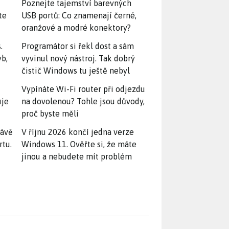
Poznejte tajemství barevných
te
USB portů: Co znamenají černé,
oranžové a modré konektory?
.
Programátor si řekl dost a sám
yb,
vyvinul nový nástroj. Tak dobrý
čistič Windows tu ještě nebyl
Vypínáte Wi-Fi router při odjezdu
uje
na dovolenou? Tohle jsou důvody,
proč byste měli
rávě
V říjnu 2026 končí jedna verze
rtu.
Windows 11. Ověřte si, že máte
jinou a nebudete mít problém