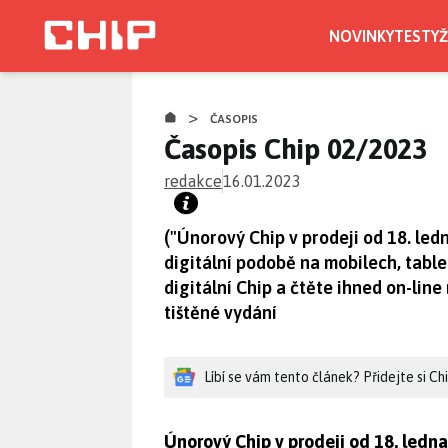
Přejít
k
NOVINKY
TESTY
Ž
hlavnímu
obsahu
>
ČASOPIS
Časopis Chip 02/2023
redakce
16.01.2023
("Únorový Chip v prodeji od 18. ledn
digitální podobě na mobilech, table
digitální Chip a čtěte ihned on-lin
tištěné vydání
Líbí se vám tento článek? Přidejte si C
Únorový Chip v prodeji od 18. ledna