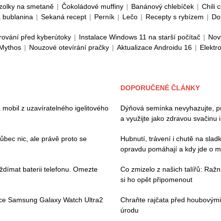
zolky na smetaně
|
Čokoládové muffiny
|
Banánový chlebíček
|
Chili 
 bublanina
|
Sekaná recept
|
Perník
|
Lečo
|
Recepty s rybízem
|
Do
rování před kyberútoky
|
Instalace Windows 11 na starší počítač
|
Nov
 Mythos
|
Nouzové otevírání pračky
|
Aktualizace Androidu 16
|
Elektr
DOPORUČENÉ ČLÁNKY
 mobil z uzavíratelného igelitového
Dýňová semínka nevyhazujte, pros
a využijte jako zdravou svačinu 
ec nic, ale právě proto se
Hubnutí, trávení i chutě na slad
opravdu pomáhají a kdy jde o m
ždímat baterii telefonu. Omezte
Co zmizelo z našich talířů: Ražn
si ho opět připomenout
ace Samsung Galaxy Watch Ultra2
Chraňte rajčata před houbovými
úrodu