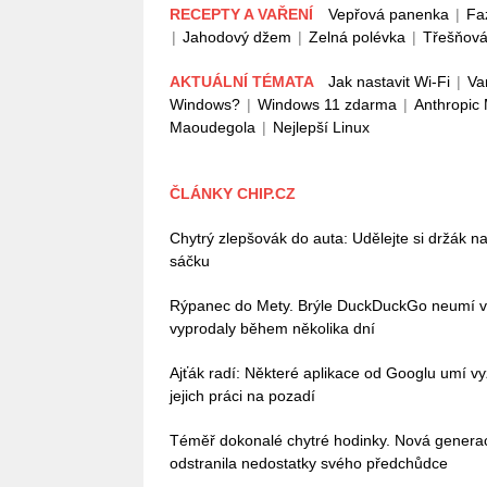
RECEPTY A VAŘENÍ
Vepřová panenka
|
Fa
|
Jahodový džem
|
Zelná polévka
|
Třešňová
AKTUÁLNÍ TÉMATA
Jak nastavit Wi-Fi
|
Va
Windows?
|
Windows 11 zdarma
|
Anthropic
Maoudegola
|
Nejlepší Linux
ČLÁNKY CHIP.CZ
Chytrý zlepšovák do auta: Udělejte si držák na
sáčku
Rýpanec do Mety. Brýle DuckDuckGo neumí vůb
vyprodaly během několika dní
Ajťák radí: Některé aplikace od Googlu umí vy
jejich práci na pozadí
Téměř dokonalé chytré hodinky. Nová gener
odstranila nedostatky svého předchůdce