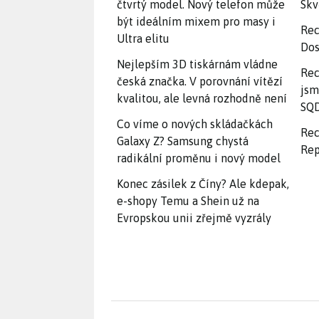
čtvrtý model. Nový telefon může
Skv
být ideálním mixem pro masy i
Rec
Ultra elitu
Dos
Nejlepším 3D tiskárnám vládne
Rec
česká značka. V porovnání vítězí
jsm
kvalitou, ale levná rozhodně není
SQD
Co víme o nových skládačkách
Rec
Galaxy Z? Samsung chystá
Rep
radikální proměnu i nový model
Konec zásilek z Číny? Ale kdepak,
e-shopy Temu a Shein už na
Evropskou unii zřejmě vyzrály