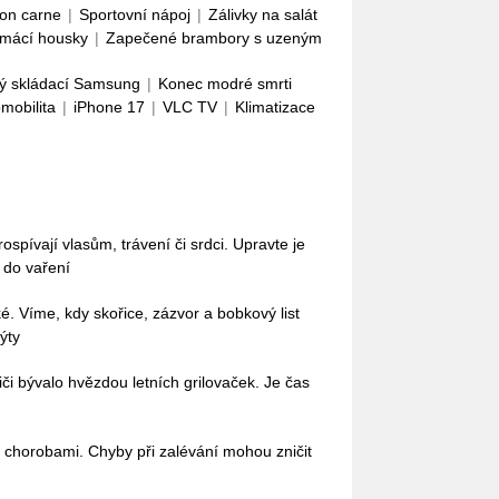
con carne
|
Sportovní nápoj
|
Zálivky na salát
mácí housky
|
Zapečené brambory s uzeným
ý skládací Samsung
|
Konec modré smrti
omobilita
|
iPhone 17
|
VLC TV
|
Klimatizace
pívají vlasům, trávení či srdci. Upravte je
i do vaření
ké. Víme, kdy skořice, zázvor a bobkový list
ýty
iči bývalo hvězdou letních grilovaček. Je čas
 chorobami. Chyby při zalévání mohou zničit