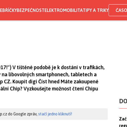
EBŘÍČKY
BEZPEČNOST
ELEKTROMOBILITA
TIPY A TRIKY
ČASO
017!") V tištěné podobě je k dostání v trafikách,
ný na libovolných smartphonech, tabletech a
ip CZ. Koupit digi Číst hned Máte zakoupené
ální Chip? Vyzkoušejte možnost čtení Chipu
DO
hip.cz do Google zpráv,
stačí jedno kliknutí!
Zač
Zač
reg