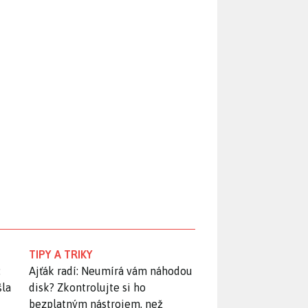
TIPY A TRIKY
:
Ajťák radí: Neumírá vám náhodou
šla
disk? Zkontrolujte si ho
bezplatným nástrojem, než