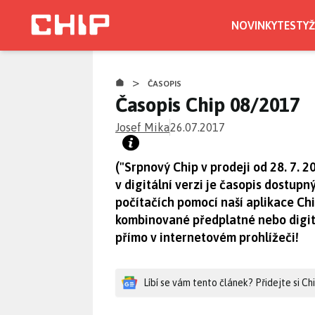
Přejít
k
NOVINKY
TESTY
Ž
hlavnímu
CHIP.CZ
obsahu
>
ČASOPIS
Časopis Chip 08/2017
Josef Mika
26.07.2017
("Srpnový Chip v prodeji od 28. 7. 2
v digitální verzi je časopis dostup
počítačích pomocí naší aplikace Ch
kombinované předplatné nebo digit
přímo v internetovém prohlížeči!
Líbí se vám tento článek? Přidejte si C