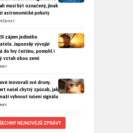
ah musí být označený, jinak
zí astronomické pokuty
PEČNOST
il zájem jediného uživatele. Japonský vývojář přidá do hry češ
čil zájem jediného
vatele. Japonský vývojář
dá do hry češtinu, pomohl i
lý vztah obou zemí
INKY
vé inovovali své drony. Expert našel chytrý způsob, jak se sna
ové inovovali své drony.
ert našel chytrý způsob, jak
snaží vyhnout rušení signálu
INKY
ŠECHNY NEJNOVĚJŠÍ ZPRÁVY