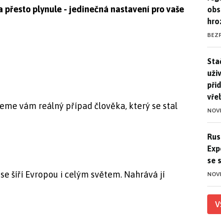
přesto plynule - jedinečná nastavení pro vaše
obs
hro
BEZ
Stač
Sta
uži
při
vře
eme vám reálný případ člověka, který se stal
NOV
Ruso
Rus
Exp
se 
se šíří Evropou i celým světem. Nahrává jí
NOV
V