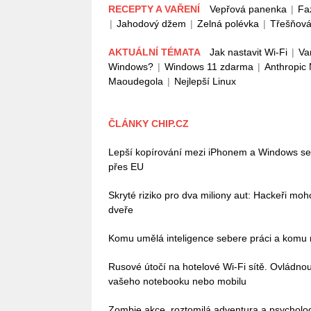
RECEPTY A VAŘENÍ
Vepřová panenka
|
Fa
|
Jahodový džem
|
Zelná polévka
|
Třešňová
AKTUÁLNÍ TÉMATA
Jak nastavit Wi-Fi
|
Va
Windows?
|
Windows 11 zdarma
|
Anthropic
Maoudegola
|
Nejlepší Linux
ČLÁNKY CHIP.CZ
Lepší kopírování mezi iPhonem a Windows se bl
přes EU
Skryté riziko pro dva miliony aut: Hackeři mo
dveře
Komu umělá inteligence sebere práci a komu n
Rusové útočí na hotelové Wi-Fi sítě. Ovládn
vašeho notebooku nebo mobilu
Zombie akce, roztomilá adventura a psycholo