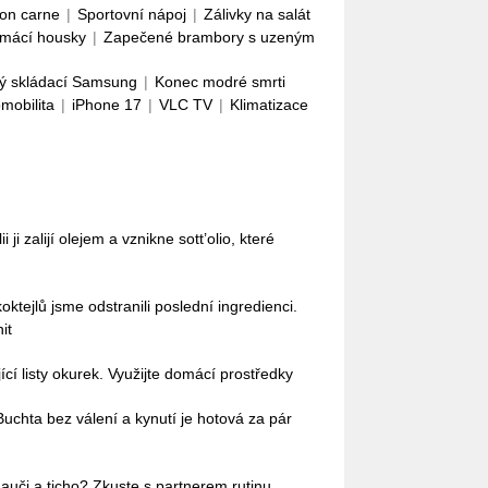
con carne
|
Sportovní nápoj
|
Zálivky na salát
mácí housky
|
Zapečené brambory s uzeným
ý skládací Samsung
|
Konec modré smrti
omobilita
|
iPhone 17
|
VLC TV
|
Klimatizace
i ji zalijí olejem a vznikne sott’olio, které
oktejlů jsme odstranili poslední ingredienci.
it
cí listy okurek. Využijte domácí prostředky
uchta bez válení a kynutí je hotová za pár
auči a ticho? Zkuste s partnerem rutinu,