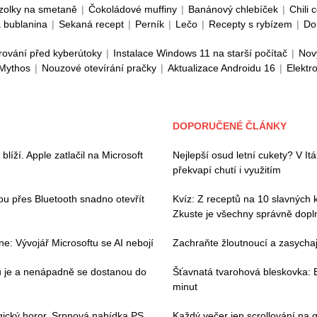
zolky na smetaně
|
Čokoládové muffiny
|
Banánový chlebíček
|
Chili 
 bublanina
|
Sekaná recept
|
Perník
|
Lečo
|
Recepty s rybízem
|
Do
rování před kyberútoky
|
Instalace Windows 11 na starší počítač
|
Nov
 Mythos
|
Nouzové otevírání pračky
|
Aktualizace Androidu 16
|
Elektr
DOPORUČENÉ ČLÁNKY
íží. Apple zatlačil na Microsoft
Nejlepší osud letní cukety? V Itáli
překvapí chutí i využitím
hou přes Bluetooth snadno otevřít
Kvíz: Z receptů na 10 slavných k
Zkuste je všechny správně dopln
e: Vývojář Microsoftu se AI nebojí
Zachraňte žloutnoucí a zasychají
ou je a nenápadně se dostanou do
Šťavnatá tvarohová bleskovka: B
minut
gický horor. Srpnová nabídka PS
Každý večer jen scrollování na g