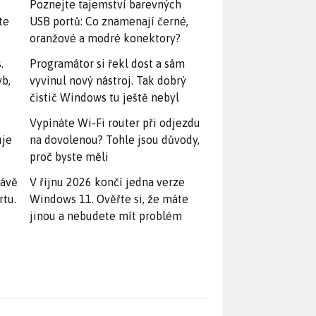
Poznejte tajemství barevných
te
USB portů: Co znamenají černé,
oranžové a modré konektory?
.
Programátor si řekl dost a sám
yb,
vyvinul nový nástroj. Tak dobrý
čistič Windows tu ještě nebyl
Vypínáte Wi-Fi router při odjezdu
uje
na dovolenou? Tohle jsou důvody,
proč byste měli
rávě
V říjnu 2026 končí jedna verze
rtu.
Windows 11. Ověřte si, že máte
jinou a nebudete mít problém