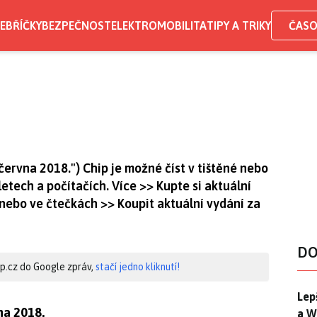
EBŘÍČKY
BEZPEČNOST
ELEKTROMOBILITA
TIPY A TRIKY
ČASO
 června 2018.") Chip je možné číst v tištěné nebo
etech a počítačích. Více >> Kupte si aktuální
e nebo ve čtečkách >> Koupit aktuální vydání za
DO
hip.cz do Google zpráv,
stačí jedno kliknutí!
Lep
Lep
na 2018.
a W