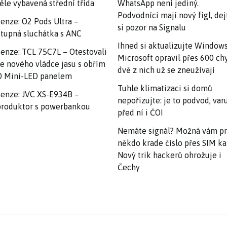
ěle vybavená střední třída
WhatsApp není jediný.
Podvodníci mají nový fígl, dej
enze: O2 Pods Ultra –
si pozor na Signalu
tupná sluchátka s ANC
Ihned si aktualizujte Windows
enze: TCL 75C7L – Otestovali
Microsoft opravil přes 600 ch
e nového vládce jasu s obřím
dvě z nich už se zneužívají
 Mini-LED panelem
Tuhle klimatizaci si domů
enze: JVC XS-E934B –
nepořizujte: je to podvod, var
roduktor s powerbankou
před ní i ČOI
Nemáte signál? Možná vám p
někdo krade číslo přes SIM ka
Nový trik hackerů ohrožuje i
Čechy