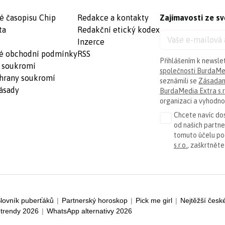
é časopisu Chip
Redakce a kontakty
Zajímavosti ze sv
ta
Redakční etický kodex
Inzerce
é obchodní podmínky
RSS
Přihlášením k newsle
 soukromí
společnosti BurdaMed
hrany soukromí
seznámili se
Zásadam
ásady
BurdaMedia Extra s.r
organizaci a vyhodnoc
Chcete navíc dos
od našich partn
tomuto účelu p
s.r.o.
, zaškrtněte
lovník puberťáků
|
Partnerský horoskop
|
Pick me girl
|
Nejtěžší česk
trendy 2026
|
WhatsApp alternativy 2026