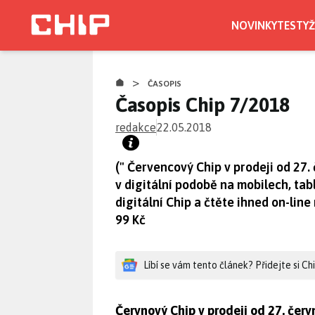
Přejít
k
NOVINKY
TESTY
Ž
hlavnímu
obsahu
>
ČASOPIS
Časopis Chip 7/2018
redakce
22.05.2018
(" Červencový Chip v prodeji od 27.
v digitální podobě na mobilech, tabl
digitální Chip a čtěte ihned on-lin
99 Kč
Líbí se vám tento článek? Přidejte si C
Červnový Chip v prodeji od 27. červ