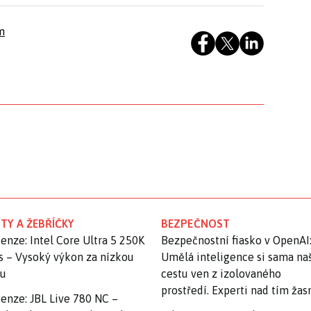
m
TY A ŽEBŘÍČKY
BEZPEČNOST
enze: Intel Core Ultra 5 250K
Bezpečnostní fiasko v OpenAI
s – Vysoký výkon za nízkou
Umělá inteligence si sama na
nu
cestu ven z izolovaného
prostředí. Experti nad tím ža
enze: JBL Live 780 NC –