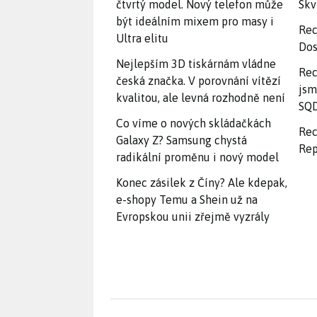
čtvrtý model. Nový telefon může
Skv
být ideálním mixem pro masy i
Rec
Ultra elitu
Dos
Nejlepším 3D tiskárnám vládne
Rec
česká značka. V porovnání vítězí
jsm
kvalitou, ale levná rozhodně není
SQD
Co víme o nových skládačkách
Rec
Galaxy Z? Samsung chystá
Rep
radikální proměnu i nový model
Konec zásilek z Číny? Ale kdepak,
e-shopy Temu a Shein už na
Evropskou unii zřejmě vyzrály