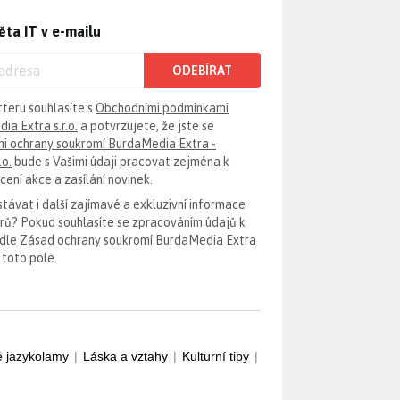
ěta IT v e-mailu
ODEBÍRAT
tteru souhlasíte s
Obchodními podmínkami
ia Extra s.r.o.
a potvrzujete, že jste se
i ochrany soukromí BurdaMedia Extra -
.o.
bude s Vašimi údaji pracovat zejména k
ení akce a zasílání novinek.
távat i další zajímavé a exkluzivní informace
erů? Pokud souhlasíte se zpracováním údajů k
odle
Zásad ochrany soukromí BurdaMedia Extra
 toto pole.
é jazykolamy
|
Láska a vztahy
|
Kulturní tipy
|