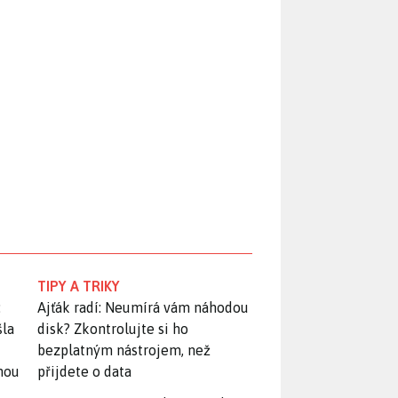
TIPY A TRIKY
:
Ajťák radí: Neumírá vám náhodou
šla
disk? Zkontrolujte si ho
bezplatným nástrojem, než
snou
přijdete o data