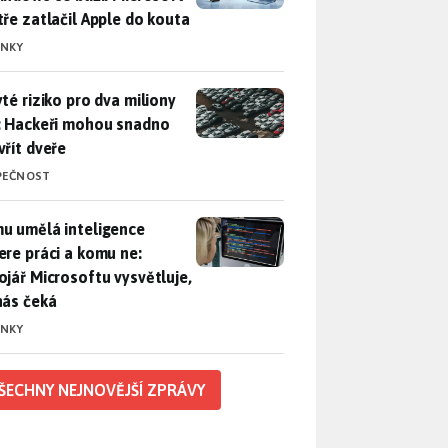
tře zatlačil Apple do kouta
INKY
yté riziko pro dva miliony aut: Hackeři mohou snadno otevřít d
yté riziko pro dva miliony
: Hackeři mohou snadno
vřít dveře
PEČNOST
u umělá inteligence sebere práci a komu ne: Vývojář Microsoft
u umělá inteligence
ere práci a komu ne:
ojář Microsoftu vysvětluje,
nás čeká
INKY
ŠECHNY NEJNOVĚJŠÍ ZPRÁVY