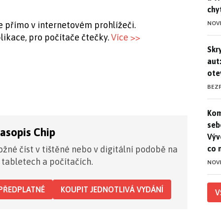
chy
NOV
e přímo v internetovém prohlížeči.
likace, pro počítače čtečky.
Více >>
Skr
Skr
aut
ote
BEZ
Kom
Kom
seb
časopis Chip
Výv
co 
žné číst v tištěné nebo v digitální podobě na
 tabletech a počítačích.
NOV
PŘEDPLATNÉ
KOUPIT JEDNOTLIVÁ VYDÁNÍ
V