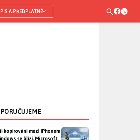
PIS A PŘEDPLATNÉ
PORUČUJEME
ší kopírování mezi iPhonem a Windows se blíží. Microsoft chyt
ší kopírování mezi iPhonem
indows se blíží. Microsoft