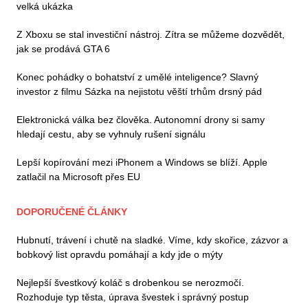
velká ukázka
Z Xboxu se stal investiční nástroj. Zítra se můžeme dozvědět,
jak se prodává GTA 6
Konec pohádky o bohatství z umělé inteligence? Slavný
investor z filmu Sázka na nejistotu věští trhům drsný pád
Elektronická válka bez člověka. Autonomní drony si samy
hledají cestu, aby se vyhnuly rušení signálu
Lepší kopírování mezi iPhonem a Windows se blíží. Apple
zatlačil na Microsoft přes EU
DOPORUČENÉ ČLÁNKY
Hubnutí, trávení i chutě na sladké. Víme, kdy skořice, zázvor a
bobkový list opravdu pomáhají a kdy jde o mýty
Nejlepší švestkový koláč s drobenkou se nerozmočí.
Rozhoduje typ těsta, úprava švestek i správný postup