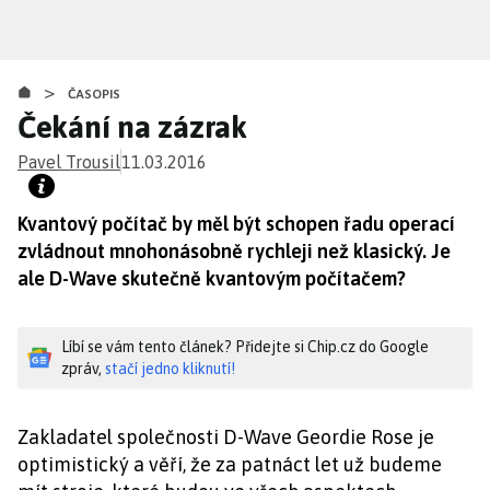
Přejít
k
hlavnímu
>
obsahu
ČASOPIS
Čekání na zázrak
Pavel Trousil
11.03.2016
Kvantový počítač by měl být schopen řadu operací
zvládnout mnohonásobně rychleji než klasický. Je
ale D-Wave skutečně kvantovým počítačem?
Líbí se vám tento článek? Přidejte si Chip.cz do Google
zpráv,
stačí jedno kliknutí!
Zakladatel společnosti D-Wave Geordie Rose je
optimistický a věří, že za patnáct let už budeme