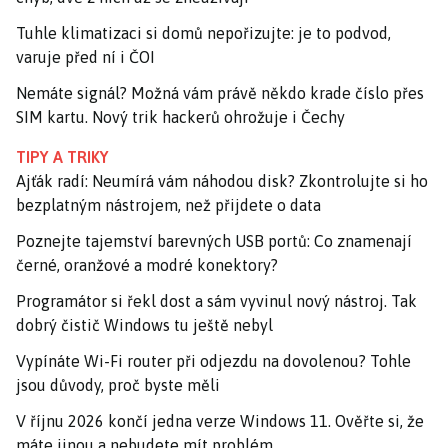
Tuhle klimatizaci si domů nepořizujte: je to podvod,
varuje před ní i ČOI
Nemáte signál? Možná vám právě někdo krade číslo přes
SIM kartu. Nový trik hackerů ohrožuje i Čechy
TIPY A TRIKY
Ajťák radí: Neumírá vám náhodou disk? Zkontrolujte si ho
bezplatným nástrojem, než přijdete o data
Poznejte tajemství barevných USB portů: Co znamenají
černé, oranžové a modré konektory?
Programátor si řekl dost a sám vyvinul nový nástroj. Tak
dobrý čistič Windows tu ještě nebyl
Vypínáte Wi-Fi router při odjezdu na dovolenou? Tohle
jsou důvody, proč byste měli
V říjnu 2026 končí jedna verze Windows 11. Ověřte si, že
máte jinou a nebudete mít problém