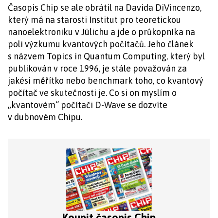
Časopis Chip se ale obrátil na Davida DiVincenzo,
který má na starosti Institut pro teoretickou
nanoelektroniku v Jülichu a jde o průkopníka na
poli výzkumu kvantových počítačů. Jeho článek
s názvem Topics in Quantum Computing, který byl
publikován v roce 1996, je stále považován za
jakési měřítko nebo benchmark toho, co kvantový
počítač ve skutečnosti je. Co si on myslím o
„kvantovém“ počítači D-Wave se dozvíte
v dubnovém Chipu.
Koupit časopis Chip