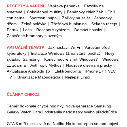
RECEPTY A VAŘENÍ
Vepřová panenka
|
Fazolky na
smetaně
|
Čokoládové muffiny
|
Banánový chlebíček
|
Chili
con carne
|
Sportovní nápoj
|
Zálivky na salát
|
Jahodový
džem
|
Zelná polévka
|
Třešňová bublanina
|
Sekaná recept
|
Perník
|
Lečo
|
Recepty s rybízem
|
Domácí housky
|
Zapečené brambory s uzeným
AKTUÁLNÍ TÉMATA
Jak nastavit Wi-Fi
|
Varování před
kyberútoky
|
Instalace Windows 11 na starší počítač
|
Nový
skládací Samsung
|
Konec modré smrti Windows?
|
Windows
11 zdarma
|
Anthropic Mythos
|
Nouzové otevírání pračky
|
Aktualizace Androidu 16
|
Elektromobilita
|
iPhone 17
|
VLC
TV
|
Klimatizace Maoudegola
|
Nejlepší Linux
ČLÁNKY CHIP.CZ
Téměř dokonalé chytré hodinky. Nová generace Samsung
Galaxy Watch Ultra2 odstranila nedostatky svého předchůdce
GTA 6 míří exkluzivně na Netflix. Na konci srpna se tam objeví