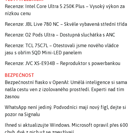
Recenze: Intel Core Ultra 5 250K Plus – Vysoký výkon za
nízkou cenu
Recenze: JBL Live 780 NC – Skvěle vybavená střední třída
Recenze: O2 Pods Ultra – Dostupná sluchátka s ANC
Recenze: TCL 75C7L – Otestovali jsme nového vládce
jasu s obřím SQD Mini-LED panelem
Recenze: JVC XS-E934B – Reproduktor s powerbankou
BEZPEČNOST
Bezpečnostní fiasko v OpenAI: Umělá inteligence si sama
našla cestu ven z izolovaného prostředí. Experti nad tím
žasnou
WhatsApp není jediný. Podvodníci mají nový fígl, dejte si
pozor na Signalu
Ihned si aktualizujte Windows. Microsoft opravil přes 600
chyb, dvě z nich už se zneužívají