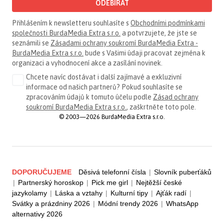
ODEBÍRAT
Přihlášením k newsletteru souhlasíte s
Obchodními podmínkami
společnosti BurdaMedia Extra s.r.o.
a potvrzujete, že jste se
seznámili se
Zásadami ochrany soukromí BurdaMedia Extra -
BurdaMedia Extra s.r.o.
bude s Vašimi údaji pracovat zejména k
organizaci a vyhodnocení akce a zasílání novinek.
Chcete navíc dostávat i další zajímavé a exkluzivní
informace od našich partnerů? Pokud souhlasíte se
zpracováním údajů k tomuto účelu podle
Zásad ochrany
soukromí BurdaMedia Extra s.r.o.
, zaškrtněte toto pole.
© 2003—2026 BurdaMedia Extra s.r.o.
DOPORUČUJEME
Děsivá telefonní čísla
|
Slovník puberťáků
|
Partnerský horoskop
|
Pick me girl
|
Nejtěžší české
jazykolamy
|
Láska a vztahy
|
Kulturní tipy
|
Ajťák radí
|
Svátky a prázdniny 2026
|
Módní trendy 2026
|
WhatsApp
alternativy 2026