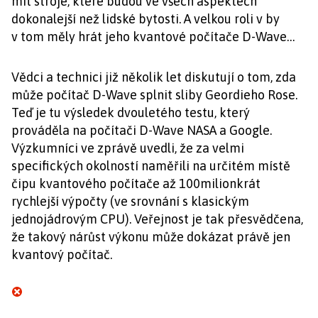
mít stroje, které budou ve všech aspektech
dokonalejší než lidské bytosti. A velkou roli v by
v tom měly hrát jeho kvantové počítače D-Wave…
Vědci a technici již několik let diskutují o tom, zda
může počítač D-Wave splnit sliby Geordieho Rose.
Teď je tu výsledek dvouletého testu, který
prováděla na počítači D-Wave NASA a Google.
Výzkumníci ve zprávě uvedli, že za velmi
specifických okolností naměřili na určitém místě
čipu kvantového počítače až 100milionkrát
rychlejší výpočty (ve srovnání s klasickým
jednojádrovým CPU). Veřejnost je tak přesvědčena,
že takový nárůst výkonu může dokázat právě jen
kvantový počítač.