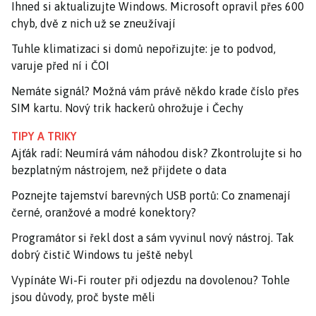
Ihned si aktualizujte Windows. Microsoft opravil přes 600
chyb, dvě z nich už se zneužívají
Tuhle klimatizaci si domů nepořizujte: je to podvod,
varuje před ní i ČOI
Nemáte signál? Možná vám právě někdo krade číslo přes
SIM kartu. Nový trik hackerů ohrožuje i Čechy
TIPY A TRIKY
Ajťák radí: Neumírá vám náhodou disk? Zkontrolujte si ho
bezplatným nástrojem, než přijdete o data
Poznejte tajemství barevných USB portů: Co znamenají
černé, oranžové a modré konektory?
Programátor si řekl dost a sám vyvinul nový nástroj. Tak
dobrý čistič Windows tu ještě nebyl
Vypínáte Wi-Fi router při odjezdu na dovolenou? Tohle
jsou důvody, proč byste měli