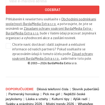
ODEBÍRAT
Přihlášením k newsletteru souhlasíte s
Obchodními podmínkami
společnosti BurdaMedia Extra s.r.o.
a potvrzujete, že jste se
seznámili se
Zásadami ochrany soukromí BurdaMedia Extra -
BurdaMedia Extra s.r.o.
bude s Vašimi údaji pracovat zejména k
organizaci a vyhodnocení akce a zasílání novinek.
Chcete navíc dostávat i další zajímavé a exkluzivní
informace od našich partnerů? Pokud souhlasíte se
zpracováním údajů k tomuto účelu podle
Zásad ochrany
soukromí BurdaMedia Extra s.r.o.
, zaškrtněte toto pole.
© 2003—2026 BurdaMedia Extra s.r.o.
DOPORUČUJEME
Děsivá telefonní čísla
|
Slovník puberťáků
|
Partnerský horoskop
|
Pick me girl
|
Nejtěžší české
jazykolamy
|
Láska a vztahy
|
Kulturní tipy
|
Ajťák radí
|
Svátky a prázdniny 2026
|
Módní trendy 2026
|
WhatsApp