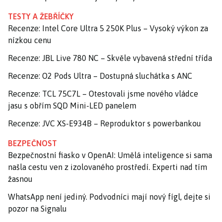
TESTY A ŽEBŘÍČKY
Recenze: Intel Core Ultra 5 250K Plus – Vysoký výkon za
nízkou cenu
Recenze: JBL Live 780 NC – Skvěle vybavená střední třída
Recenze: O2 Pods Ultra – Dostupná sluchátka s ANC
Recenze: TCL 75C7L – Otestovali jsme nového vládce
jasu s obřím SQD Mini-LED panelem
Recenze: JVC XS-E934B – Reproduktor s powerbankou
BEZPEČNOST
Bezpečnostní fiasko v OpenAI: Umělá inteligence si sama
našla cestu ven z izolovaného prostředí. Experti nad tím
žasnou
WhatsApp není jediný. Podvodníci mají nový fígl, dejte si
pozor na Signalu