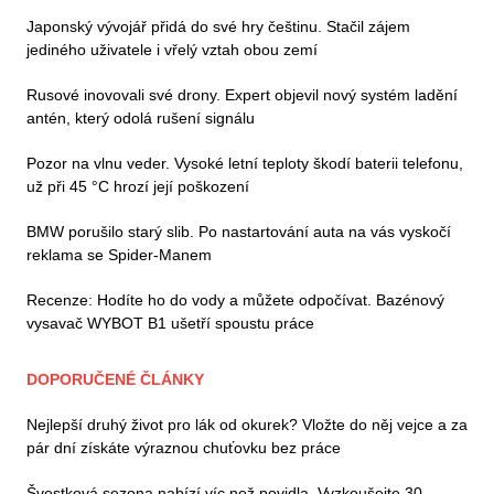
Japonský vývojář přidá do své hry češtinu. Stačil zájem
jediného uživatele i vřelý vztah obou zemí
Rusové inovovali své drony. Expert objevil nový systém ladění
antén, který odolá rušení signálu
Pozor na vlnu veder. Vysoké letní teploty škodí baterii telefonu,
už při 45 °C hrozí její poškození
BMW porušilo starý slib. Po nastartování auta na vás vyskočí
reklama se Spider-Manem
Recenze: Hodíte ho do vody a můžete odpočívat. Bazénový
vysavač WYBOT B1 ušetří spoustu práce
DOPORUČENÉ ČLÁNKY
Nejlepší druhý život pro lák od okurek? Vložte do něj vejce a za
pár dní získáte výraznou chuťovku bez práce
Švestková sezona nabízí víc než povidla. Vyzkoušejte 30