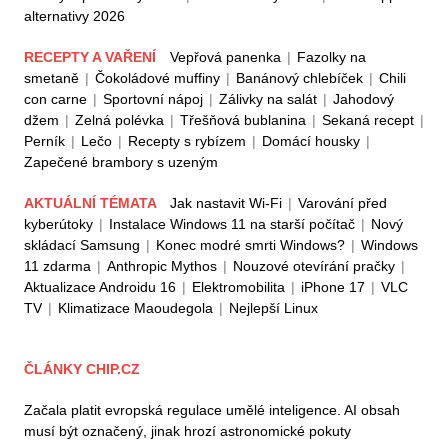
alternativy 2026
RECEPTY A VAŘENÍ
Vepřová panenka
|
Fazolky na
smetaně
|
Čokoládové muffiny
|
Banánový chlebíček
|
Chili
con carne
|
Sportovní nápoj
|
Zálivky na salát
|
Jahodový
džem
|
Zelná polévka
|
Třešňová bublanina
|
Sekaná recept
|
Perník
|
Lečo
|
Recepty s rybízem
|
Domácí housky
|
Zapečené brambory s uzeným
AKTUÁLNÍ TÉMATA
Jak nastavit Wi-Fi
|
Varování před
kyberútoky
|
Instalace Windows 11 na starší počítač
|
Nový
skládací Samsung
|
Konec modré smrti Windows?
|
Windows
11 zdarma
|
Anthropic Mythos
|
Nouzové otevírání pračky
|
Aktualizace Androidu 16
|
Elektromobilita
|
iPhone 17
|
VLC
TV
|
Klimatizace Maoudegola
|
Nejlepší Linux
ČLÁNKY CHIP.CZ
Začala platit evropská regulace umělé inteligence. AI obsah
musí být označený, jinak hrozí astronomické pokuty