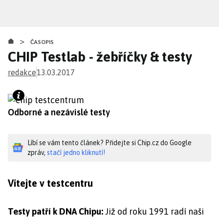
Přejít
k
hlavnímu
>
obsahu
ČASOPIS
CHIP Testlab - žebříčky & testy
redakce
13.03.2017
Odborné a nezávislé testy
Líbí se vám tento článek? Přidejte si Chip.cz do Google
zpráv,
stačí jedno kliknutí!
Vítejte v testcentru
Testy patří k DNA Chipu:
Již od roku 1991 radí naši