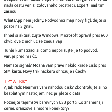
našla cestu ven z izolovaného prostředí. Experti nad tím
žasnou
WhatsApp není jediný. Podvodníci mají nový fígl, dejte si
pozor na Signalu
Ihned si aktualizujte Windows. Microsoft opravil přes 600
chyb, dvě z nich už se zneužívají
Tuhle klimatizaci si domů nepořizujte: je to podvod,
varuje před ní i ČOI
Nemáte signál? Možná vám právě někdo krade číslo přes
SIM kartu. Nový trik hackerů ohrožuje i Čechy
TIPY A TRIKY
Ajťák radí: Neumírá vám náhodou disk? Zkontrolujte si ho
bezplatným nástrojem, než přijdete o data
Poznejte tajemství barevných USB portů: Co znamenají
černé, oranžové a modré konektory?