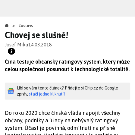
Přejít
k
hlavnímu
>
obsahu
ČASOPIS
Chovej se slušně!
Josef Mika
14.03.2018
Čína testuje občanský ratingový systém, který může
celou společnost posunout k technologické totalitě.
Líbí se vám tento článek? Přidejte si Chip.cz do Google
zpráv,
stačí jedno kliknutí!
Do roku 2020 chce čínská vláda napojit všechny
občany, podniky a úřady na nebývalý ratingový
systém. Účast je povinná, odmítnutí na přísně