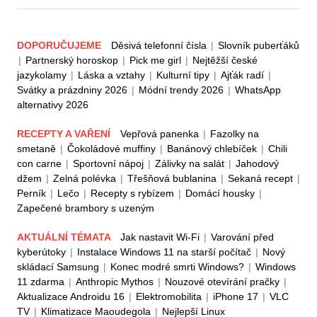
DOPORUČUJEME
Děsivá telefonní čísla
|
Slovník puberťáků
|
Partnerský horoskop
|
Pick me girl
|
Nejtěžší české
jazykolamy
|
Láska a vztahy
|
Kulturní tipy
|
Ajťák radí
|
Svátky a prázdniny 2026
|
Módní trendy 2026
|
WhatsApp
alternativy 2026
RECEPTY A VAŘENÍ
Vepřová panenka
|
Fazolky na
smetaně
|
Čokoládové muffiny
|
Banánový chlebíček
|
Chili
con carne
|
Sportovní nápoj
|
Zálivky na salát
|
Jahodový
džem
|
Zelná polévka
|
Třešňová bublanina
|
Sekaná recept
|
Perník
|
Lečo
|
Recepty s rybízem
|
Domácí housky
|
Zapečené brambory s uzeným
AKTUÁLNÍ TÉMATA
Jak nastavit Wi-Fi
|
Varování před
kyberútoky
|
Instalace Windows 11 na starší počítač
|
Nový
skládací Samsung
|
Konec modré smrti Windows?
|
Windows
11 zdarma
|
Anthropic Mythos
|
Nouzové otevírání pračky
|
Aktualizace Androidu 16
|
Elektromobilita
|
iPhone 17
|
VLC
TV
|
Klimatizace Maoudegola
|
Nejlepší Linux