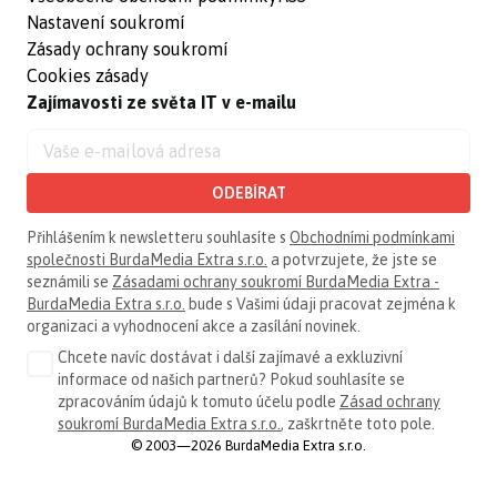
Nastavení soukromí
Zásady ochrany soukromí
Cookies zásady
Zajímavosti ze světa IT v e-mailu
ODEBÍRAT
Přihlášením k newsletteru souhlasíte s
Obchodními podmínkami
společnosti BurdaMedia Extra s.r.o.
a potvrzujete, že jste se
seznámili se
Zásadami ochrany soukromí BurdaMedia Extra -
BurdaMedia Extra s.r.o.
bude s Vašimi údaji pracovat zejména k
organizaci a vyhodnocení akce a zasílání novinek.
Chcete navíc dostávat i další zajímavé a exkluzivní
informace od našich partnerů? Pokud souhlasíte se
zpracováním údajů k tomuto účelu podle
Zásad ochrany
soukromí BurdaMedia Extra s.r.o.
, zaškrtněte toto pole.
© 2003—2026 BurdaMedia Extra s.r.o.