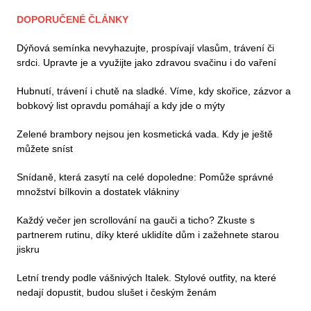
DOPORUČENÉ ČLÁNKY
Dýňová semínka nevyhazujte, prospívají vlasům, trávení či
srdci. Upravte je a využijte jako zdravou svačinu i do vaření
Hubnutí, trávení i chutě na sladké. Víme, kdy skořice, zázvor a
bobkový list opravdu pomáhají a kdy jde o mýty
Zelené brambory nejsou jen kosmetická vada. Kdy je ještě
můžete sníst
Snídaně, která zasytí na celé dopoledne: Pomůže správné
množství bílkovin a dostatek vlákniny
Každý večer jen scrollování na gauči a ticho? Zkuste s
partnerem rutinu, díky které uklidíte dům i zažehnete starou
jiskru
Letní trendy podle vášnivých Italek. Stylové outfity, na které
nedají dopustit, budou slušet i českým ženám