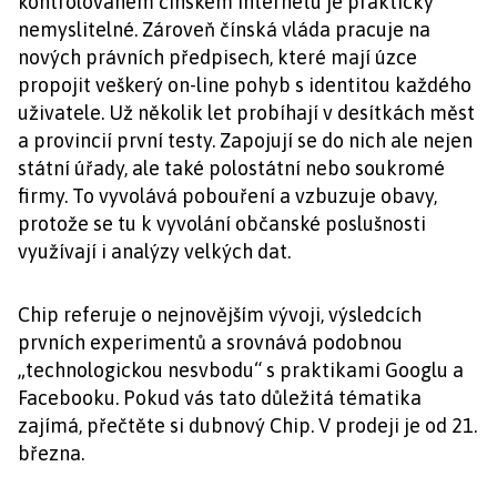
kontrolovaném čínském internetu je prakticky
nemyslitelné. Zároveň čínská vláda pracuje na
nových právních předpisech, které mají úzce
propojit veškerý on-line pohyb s identitou každého
uživatele. Už několik let probíhají v desítkách měst
a provincií první testy. Zapojují se do nich ale nejen
státní úřady, ale také polostátní nebo soukromé
firmy. To vyvolává pobouření a vzbuzuje obavy,
protože se tu k vyvolání občanské poslušnosti
využívají i analýzy velkých dat.
Chip referuje o nejnovějším vývoji, výsledcích
prvních experimentů a srovnává podobnou
„technologickou nesvbodu“ s praktikami Googlu a
Facebooku. Pokud vás tato důležitá tématika
zajímá, přečtěte si dubnový Chip. V prodeji je od 21.
března.