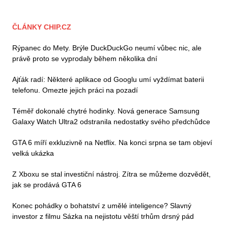
ČLÁNKY CHIP.CZ
Rýpanec do Mety. Brýle DuckDuckGo neumí vůbec nic, ale
právě proto se vyprodaly během několika dní
Ajťák radí: Některé aplikace od Googlu umí vyždímat baterii
telefonu. Omezte jejich práci na pozadí
Téměř dokonalé chytré hodinky. Nová generace Samsung
Galaxy Watch Ultra2 odstranila nedostatky svého předchůdce
GTA 6 míří exkluzivně na Netflix. Na konci srpna se tam objeví
velká ukázka
Z Xboxu se stal investiční nástroj. Zítra se můžeme dozvědět,
jak se prodává GTA 6
Konec pohádky o bohatství z umělé inteligence? Slavný
investor z filmu Sázka na nejistotu věští trhům drsný pád