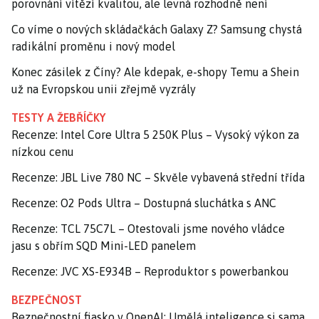
porovnání vítězí kvalitou, ale levná rozhodně není
Co víme o nových skládačkách Galaxy Z? Samsung chystá
radikální proměnu i nový model
Konec zásilek z Číny? Ale kdepak, e-shopy Temu a Shein
už na Evropskou unii zřejmě vyzrály
TESTY A ŽEBŘÍČKY
Recenze: Intel Core Ultra 5 250K Plus – Vysoký výkon za
nízkou cenu
Recenze: JBL Live 780 NC – Skvěle vybavená střední třída
Recenze: O2 Pods Ultra – Dostupná sluchátka s ANC
Recenze: TCL 75C7L – Otestovali jsme nového vládce
jasu s obřím SQD Mini-LED panelem
Recenze: JVC XS-E934B – Reproduktor s powerbankou
BEZPEČNOST
Bezpečnostní fiasko v OpenAI: Umělá inteligence si sama