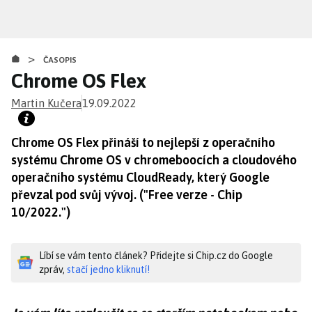
Přejít
k
hlavnímu
>
obsahu
ČASOPIS
Chrome OS Flex
Martin Kučera
19.09.2022
Chrome OS Flex přináší to nejlepší z operačního
systému Chrome OS v chromeboocích a cloudového
operačního systému CloudReady, který Google
převzal pod svůj vývoj. ("Free verze - Chip
10/2022.")
Líbí se vám tento článek? Přidejte si Chip.cz do Google
zpráv,
stačí jedno kliknutí!