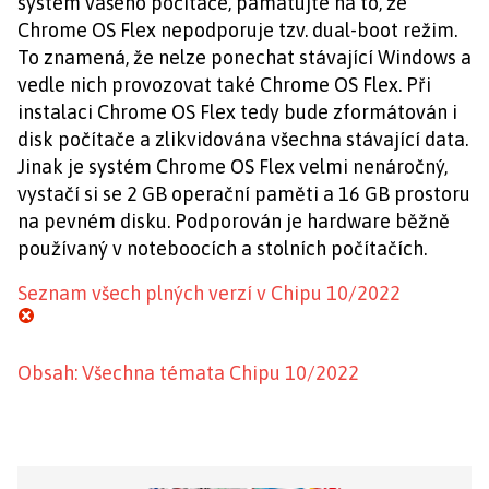
systém vašeho počítače, pamatujte na to, že
Chrome OS Flex nepodporuje tzv. dual-boot režim.
To znamená, že nelze ponechat stávající Windows a
vedle nich provozovat také Chrome OS Flex. Při
instalaci Chrome OS Flex tedy bude zformátován i
disk počítače a zlikvidována všechna stávající data.
Jinak je systém Chrome OS Flex velmi nenáročný,
vystačí si se 2 GB operační paměti a 16 GB prostoru
na pevném disku. Podporován je hardware běžně
používaný v noteboocích a stolních počítačích.
Seznam všech plných verzí v Chipu 10/2022
Obsah: Všechna témata Chipu 10/2022