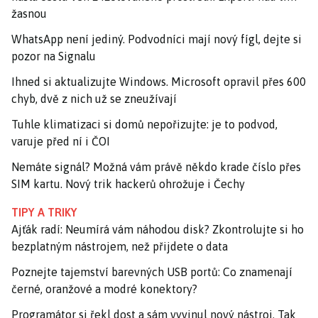
žasnou
WhatsApp není jediný. Podvodníci mají nový fígl, dejte si
pozor na Signalu
Ihned si aktualizujte Windows. Microsoft opravil přes 600
chyb, dvě z nich už se zneužívají
Tuhle klimatizaci si domů nepořizujte: je to podvod,
varuje před ní i ČOI
Nemáte signál? Možná vám právě někdo krade číslo přes
SIM kartu. Nový trik hackerů ohrožuje i Čechy
TIPY A TRIKY
Ajťák radí: Neumírá vám náhodou disk? Zkontrolujte si ho
bezplatným nástrojem, než přijdete o data
Poznejte tajemství barevných USB portů: Co znamenají
černé, oranžové a modré konektory?
Programátor si řekl dost a sám vyvinul nový nástroj. Tak