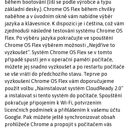
během bootování (liší se podle výrobce a typu
základní desky.). Chrome OS Flex během chvilky
naběhne a v úvodním okně vám nabídne výběr
jazyka a klávesnice. K dispozici je i čeština, což vám
zjednoduší následné testování systému Chrome OS
Flex. Po výběru jazyka pokračujte ve spouštění
Chrome OS Flex výběrem možnosti „Nejdříve to
vyzkoušet“. Systém Chrome OS Flex se v tomto
případě spustí jen v operační paměti počítače,
můžete jej snadno vyzkoušet a po restartu počítače
se vše vrátí do předchozího stavu. Teprve po
vyzkoušení Chrome OS Flex vám doporučujeme
použít volbu „Nainstalovat systém CloudReady 2.0“
a instalovat si tento systém do počítače. Spouštění
pokračuje připojením k Wi-Fi, potvrzením
licenčních podmínek a přihlášením k vašemu účtu
Google. Pak můžete ještě synchronizovat obsah
prohlížeče Chrome a propojit s počítačem vás