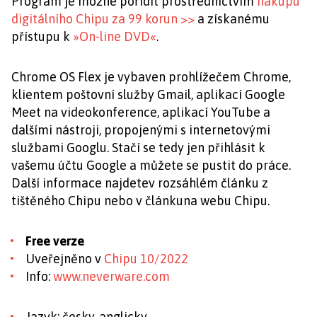
Program je možné pořídit prostřednictvím
nákupu
digitálního Chipu za 99 korun >>
a získanému
přístupu k
»On-line DVD«
.
Chrome OS Flex je vybaven prohlížečem Chrome,
klientem poštovní služby Gmail, aplikací Google
Meet na videokonference, aplikací YouTube a
dalšími nástroji, propojenými s internetovými
službami Googlu. Stačí se tedy jen přihlásit k
vašemu účtu Google a můžete se pustit do práce.
Další informace najdetev rozsáhlém článku z
tištěného Chipu nebo v článkuna webu Chipu.
Free verze
Uveřejněno v
Chipu 10/2022
Info:
www.neverware.com
Jazyk: česky, anglicky