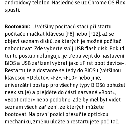
androidový telefon. Následně se už Chrome OS Flex
spustí.
Bootování:
U většiny počítačů stačí při startu
počítače mačkat klávesu [F8] nebo [F12], až se
objeví seznam disků, ze kterých je možné počítač
nabootovat. Zde vyberte svůj USB flash disk. Pokud
tento postup nefunguje, je třeba vejít do nastavení
BIOS a USB zařízení vybrat jako »First boot device«.
Restartujte a dostaňte se tedy do BIOSu (většinou
klávesou »Delete«, »F2«, »F10« nebo jiné,
univerzální postup pro všechny typy BIOSů bohužel
neexistuje) a přejděte do části nazvané »Boot«,
»Boot order« nebo podobně. Zde by měl být vidět
seznam všech zařízení, ze kterých můžete
bootovat. Na první pozici přesuňte optickou
mechaniku, změnu uložte a restartujete počítač.