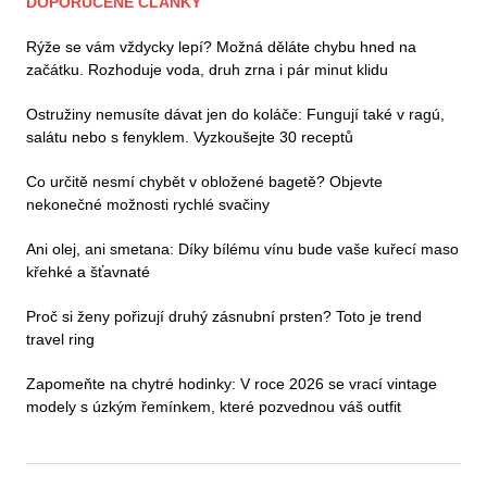
DOPORUČENÉ ČLÁNKY
Rýže se vám vždycky lepí? Možná děláte chybu hned na
začátku. Rozhoduje voda, druh zrna i pár minut klidu
Ostružiny nemusíte dávat jen do koláče: Fungují také v ragú,
salátu nebo s fenyklem. Vyzkoušejte 30 receptů
Co určitě nesmí chybět v obložené bagetě? Objevte
nekonečné možnosti rychlé svačiny
Ani olej, ani smetana: Díky bílému vínu bude vaše kuřecí maso
křehké a šťavnaté
Proč si ženy pořizují druhý zásnubní prsten? Toto je trend
travel ring
Zapomeňte na chytré hodinky: V roce 2026 se vrací vintage
modely s úzkým řemínkem, které pozvednou váš outfit