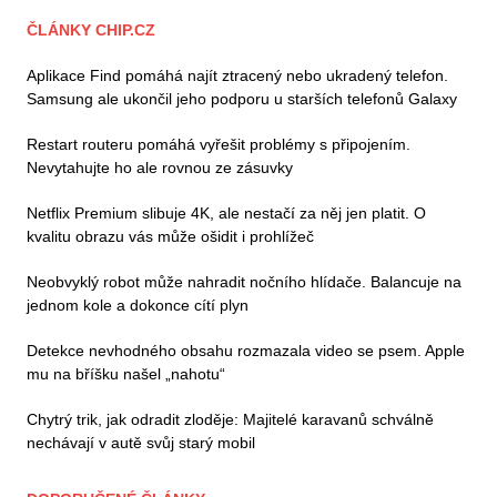
ČLÁNKY CHIP.CZ
Aplikace Find pomáhá najít ztracený nebo ukradený telefon.
Samsung ale ukončil jeho podporu u starších telefonů Galaxy
Restart routeru pomáhá vyřešit problémy s připojením.
Nevytahujte ho ale rovnou ze zásuvky
Netflix Premium slibuje 4K, ale nestačí za něj jen platit. O
kvalitu obrazu vás může ošidit i prohlížeč
Neobvyklý robot může nahradit nočního hlídače. Balancuje na
jednom kole a dokonce cítí plyn
Detekce nevhodného obsahu rozmazala video se psem. Apple
mu na bříšku našel „nahotu“
Chytrý trik, jak odradit zloděje: Majitelé karavanů schválně
nechávají v autě svůj starý mobil