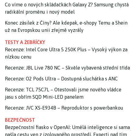
Co víme o nových skládačkách Galaxy Z? Samsung chystá
radikální proměnu i nový model
Konec zásilek z Číny? Ale kdepak, e-shopy Temu a Shein
už na Evropskou unii zřejmě vyzrály
TESTY A ŽEBŘÍČKY
Recenze: Intel Core Ultra 5 250K Plus – Vysoký výkon za
nízkou cenu
Recenze: JBL Live 780 NC – Skvěle vybavená střední třída
Recenze: O2 Pods Ultra – Dostupná sluchátka s ANC
Recenze: TCL 75C7L – Otestovali jsme nového vládce
jasu s obřím SQD Mini-LED panelem
Recenze: JVC XS-E934B – Reproduktor s powerbankou
BEZPEČNOST
Bezpečnostní fiasko v OpenAI: Umělá inteligence si sama
našla cestu ven z izolovaného prostředí. Experti nad tím