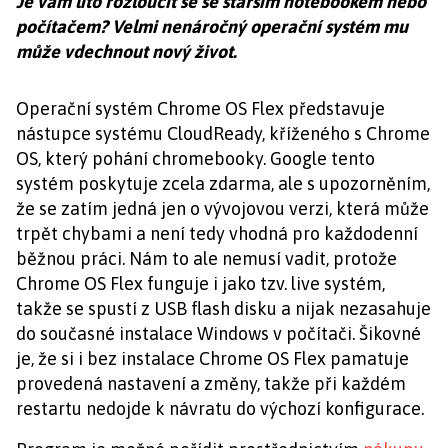
Je vám líto rozloučit se se starším notebookem nebo
počítačem? Velmi nenáročný operační systém mu
může vdechnout nový život.
Operační systém Chrome OS Flex představuje
nástupce systému CloudReady, kříženého s Chrome
OS, který pohání chromebooky. Google tento
systém poskytuje zcela zdarma, ale s upozorněním,
že se zatím jedná jen o vývojovou verzi, která může
trpět chybami a není tedy vhodná pro každodenní
běžnou práci. Nám to ale nemusí vadit, protože
Chrome OS Flex funguje i jako tzv. live systém,
takže se spustí z USB flash disku a nijak nezasahuje
do současné instalace Windows v počítači. Šikovné
je, že si i bez instalace Chrome OS Flex pamatuje
provedená nastavení a změny, takže při každém
restartu nedojde k návratu do výchozí konfigurace.