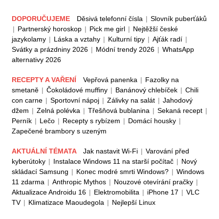
DOPORUČUJEME
Děsivá telefonní čísla
|
Slovník puberťáků
|
Partnerský horoskop
|
Pick me girl
|
Nejtěžší české
jazykolamy
|
Láska a vztahy
|
Kulturní tipy
|
Ajťák radí
|
Svátky a prázdniny 2026
|
Módní trendy 2026
|
WhatsApp
alternativy 2026
RECEPTY A VAŘENÍ
Vepřová panenka
|
Fazolky na
smetaně
|
Čokoládové muffiny
|
Banánový chlebíček
|
Chili
con carne
|
Sportovní nápoj
|
Zálivky na salát
|
Jahodový
džem
|
Zelná polévka
|
Třešňová bublanina
|
Sekaná recept
|
Perník
|
Lečo
|
Recepty s rybízem
|
Domácí housky
|
Zapečené brambory s uzeným
AKTUÁLNÍ TÉMATA
Jak nastavit Wi-Fi
|
Varování před
kyberútoky
|
Instalace Windows 11 na starší počítač
|
Nový
skládací Samsung
|
Konec modré smrti Windows?
|
Windows
11 zdarma
|
Anthropic Mythos
|
Nouzové otevírání pračky
|
Aktualizace Androidu 16
|
Elektromobilita
|
iPhone 17
|
VLC
TV
|
Klimatizace Maoudegola
|
Nejlepší Linux