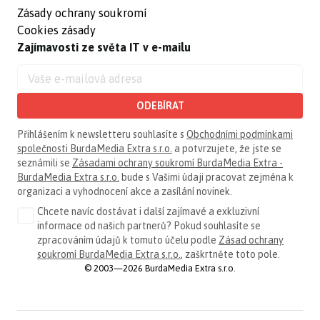
Zásady ochrany soukromí
Cookies zásady
Zajímavosti ze světa IT v e-mailu
ODEBÍRAT
Přihlášením k newsletteru souhlasíte s
Obchodními podmínkami
společnosti BurdaMedia Extra s.r.o.
a potvrzujete, že jste se
seznámili se
Zásadami ochrany soukromí BurdaMedia Extra -
BurdaMedia Extra s.r.o.
bude s Vašimi údaji pracovat zejména k
organizaci a vyhodnocení akce a zasílání novinek.
Chcete navíc dostávat i další zajímavé a exkluzivní
informace od našich partnerů? Pokud souhlasíte se
zpracováním údajů k tomuto účelu podle
Zásad ochrany
soukromí BurdaMedia Extra s.r.o.
, zaškrtněte toto pole.
© 2003—2026 BurdaMedia Extra s.r.o.