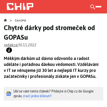
Přejít
k
otevří
hlavnímu
>
obsahu
ČASOPIS
Chytré dárky pod stromeček od
GOPASu
redakce
30.11.2022
Měkkým dárkům už dávno odzvonilo a radost
uděláte i pořádnou dávkou vědomostí. Vzdělávání
v IT se věnujeme již 30 let a nejlepší IT kurzy pro
začátečníky i profesionály získáte jen v GOPASu.
Líbí se vám tento článek? Přidejte si Chip.cz do Google
zpráv,
stačí jedno kliknutí!