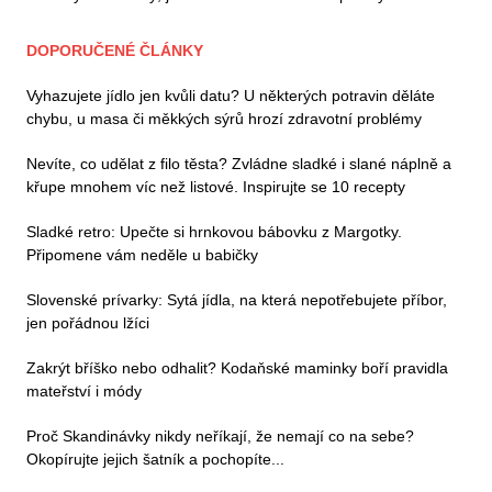
DOPORUČENÉ ČLÁNKY
Vyhazujete jídlo jen kvůli datu? U některých potravin děláte
chybu, u masa či měkkých sýrů hrozí zdravotní problémy
Nevíte, co udělat z filo těsta? Zvládne sladké i slané náplně a
křupe mnohem víc než listové. Inspirujte se 10 recepty
Sladké retro: Upečte si hrnkovou bábovku z Margotky.
Připomene vám neděle u babičky
Slovenské prívarky: Sytá jídla, na která nepotřebujete příbor,
jen pořádnou lžíci
Zakrýt bříško nebo odhalit? Kodaňské maminky boří pravidla
mateřství i módy
Proč Skandinávky nikdy neříkají, že nemají co na sebe?
Okopírujte jejich šatník a pochopíte...