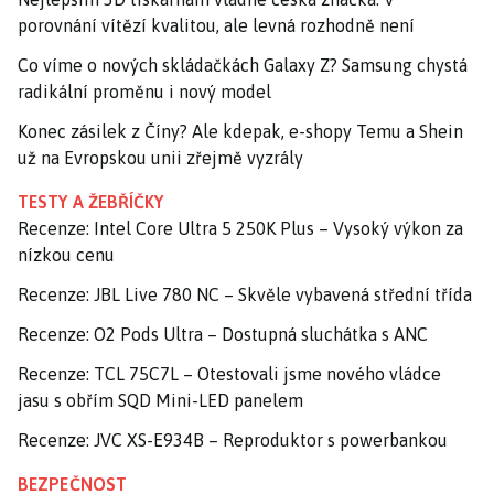
porovnání vítězí kvalitou, ale levná rozhodně není
Co víme o nových skládačkách Galaxy Z? Samsung chystá
radikální proměnu i nový model
Konec zásilek z Číny? Ale kdepak, e-shopy Temu a Shein
už na Evropskou unii zřejmě vyzrály
TESTY A ŽEBŘÍČKY
Recenze: Intel Core Ultra 5 250K Plus – Vysoký výkon za
nízkou cenu
Recenze: JBL Live 780 NC – Skvěle vybavená střední třída
Recenze: O2 Pods Ultra – Dostupná sluchátka s ANC
Recenze: TCL 75C7L – Otestovali jsme nového vládce
jasu s obřím SQD Mini-LED panelem
Recenze: JVC XS-E934B – Reproduktor s powerbankou
BEZPEČNOST