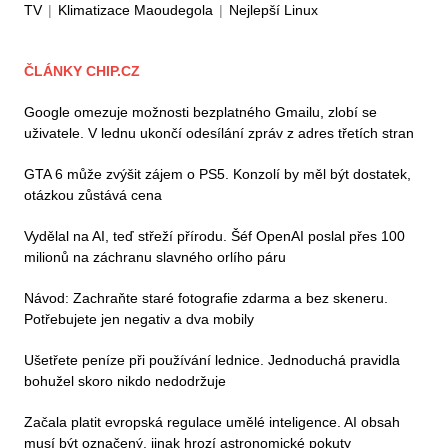
TV
|
Klimatizace Maoudegola
|
Nejlepší Linux
ČLÁNKY CHIP.CZ
Google omezuje možnosti bezplatného Gmailu, zlobí se
uživatele. V lednu ukončí odesílání zpráv z adres třetích stran
GTA 6 může zvýšit zájem o PS5. Konzolí by měl být dostatek,
otázkou zůstává cena
Vydělal na AI, teď střeží přírodu. Šéf OpenAI poslal přes 100
milionů na záchranu slavného orlího páru
Návod: Zachraňte staré fotografie zdarma a bez skeneru.
Potřebujete jen negativ a dva mobily
Ušetřete peníze při používání lednice. Jednoduchá pravidla
bohužel skoro nikdo nedodržuje
Začala platit evropská regulace umělé inteligence. AI obsah
musí být označený, jinak hrozí astronomické pokuty