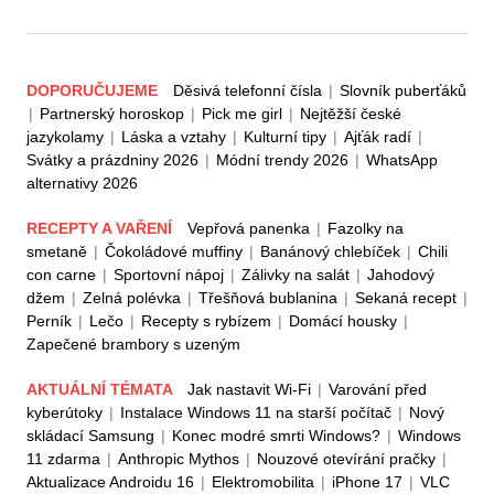
DOPORUČUJEME
Děsivá telefonní čísla
|
Slovník puberťáků
|
Partnerský horoskop
|
Pick me girl
|
Nejtěžší české
jazykolamy
|
Láska a vztahy
|
Kulturní tipy
|
Ajťák radí
|
Svátky a prázdniny 2026
|
Módní trendy 2026
|
WhatsApp
alternativy 2026
RECEPTY A VAŘENÍ
Vepřová panenka
|
Fazolky na
smetaně
|
Čokoládové muffiny
|
Banánový chlebíček
|
Chili
con carne
|
Sportovní nápoj
|
Zálivky na salát
|
Jahodový
džem
|
Zelná polévka
|
Třešňová bublanina
|
Sekaná recept
|
Perník
|
Lečo
|
Recepty s rybízem
|
Domácí housky
|
Zapečené brambory s uzeným
AKTUÁLNÍ TÉMATA
Jak nastavit Wi-Fi
|
Varování před
kyberútoky
|
Instalace Windows 11 na starší počítač
|
Nový
skládací Samsung
|
Konec modré smrti Windows?
|
Windows
11 zdarma
|
Anthropic Mythos
|
Nouzové otevírání pračky
|
Aktualizace Androidu 16
|
Elektromobilita
|
iPhone 17
|
VLC