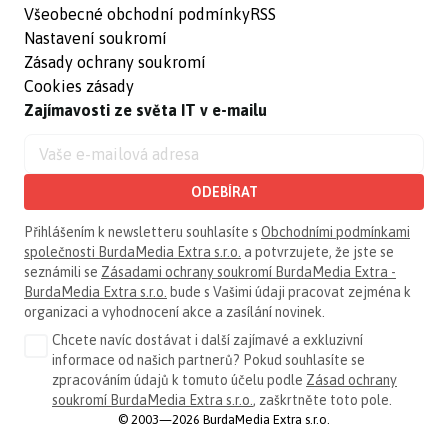
Všeobecné obchodní podmínky
RSS
Nastavení soukromí
Zásady ochrany soukromí
Cookies zásady
Zajímavosti ze světa IT v e-mailu
ODEBÍRAT
Přihlášením k newsletteru souhlasíte s
Obchodními podmínkami
společnosti BurdaMedia Extra s.r.o.
a potvrzujete, že jste se
seznámili se
Zásadami ochrany soukromí BurdaMedia Extra -
BurdaMedia Extra s.r.o.
bude s Vašimi údaji pracovat zejména k
organizaci a vyhodnocení akce a zasílání novinek.
Chcete navíc dostávat i další zajímavé a exkluzivní
informace od našich partnerů? Pokud souhlasíte se
zpracováním údajů k tomuto účelu podle
Zásad ochrany
soukromí BurdaMedia Extra s.r.o.
, zaškrtněte toto pole.
© 2003—2026 BurdaMedia Extra s.r.o.