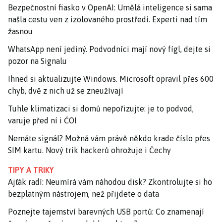
Bezpečnostní fiasko v OpenAI: Umělá inteligence si sama
našla cestu ven z izolovaného prostředí. Experti nad tím
žasnou
WhatsApp není jediný. Podvodníci mají nový fígl, dejte si
pozor na Signalu
Ihned si aktualizujte Windows. Microsoft opravil přes 600
chyb, dvě z nich už se zneužívají
Tuhle klimatizaci si domů nepořizujte: je to podvod,
varuje před ní i ČOI
Nemáte signál? Možná vám právě někdo krade číslo přes
SIM kartu. Nový trik hackerů ohrožuje i Čechy
TIPY A TRIKY
Ajťák radí: Neumírá vám náhodou disk? Zkontrolujte si ho
bezplatným nástrojem, než přijdete o data
Poznejte tajemství barevných USB portů: Co znamenají