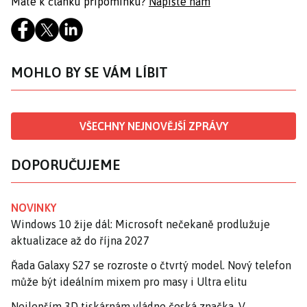
Máte k článku připomínku?
Napište nám
MOHLO BY SE VÁM LÍBIT
VŠECHNY NEJNOVĚJŠÍ ZPRÁVY
DOPORUČUJEME
NOVINKY
Windows 10 žije dál: Microsoft nečekaně prodlužuje
aktualizace až do října 2027
Řada Galaxy S27 se rozroste o čtvrtý model. Nový telefon
může být ideálním mixem pro masy i Ultra elitu
Nejlepším 3D tiskárnám vládne česká značka. V