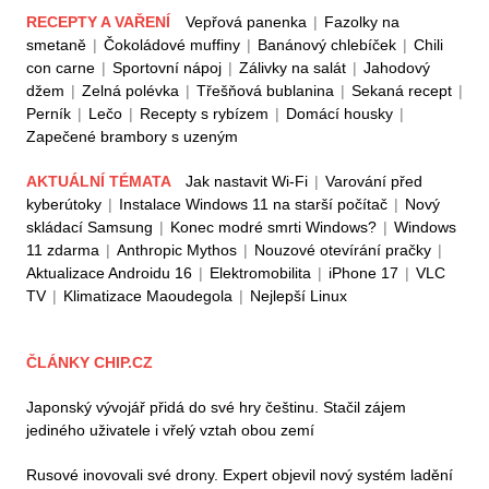
RECEPTY A VAŘENÍ
Vepřová panenka
|
Fazolky na
smetaně
|
Čokoládové muffiny
|
Banánový chlebíček
|
Chili
con carne
|
Sportovní nápoj
|
Zálivky na salát
|
Jahodový
džem
|
Zelná polévka
|
Třešňová bublanina
|
Sekaná recept
|
Perník
|
Lečo
|
Recepty s rybízem
|
Domácí housky
|
Zapečené brambory s uzeným
AKTUÁLNÍ TÉMATA
Jak nastavit Wi-Fi
|
Varování před
kyberútoky
|
Instalace Windows 11 na starší počítač
|
Nový
skládací Samsung
|
Konec modré smrti Windows?
|
Windows
11 zdarma
|
Anthropic Mythos
|
Nouzové otevírání pračky
|
Aktualizace Androidu 16
|
Elektromobilita
|
iPhone 17
|
VLC
TV
|
Klimatizace Maoudegola
|
Nejlepší Linux
ČLÁNKY CHIP.CZ
Japonský vývojář přidá do své hry češtinu. Stačil zájem
jediného uživatele i vřelý vztah obou zemí
Rusové inovovali své drony. Expert objevil nový systém ladění