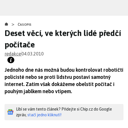
Přejít
k
hlavnímu
>
obsahu
ČASOPIS
Deset věcí, ve kterých lidé předčí
počítače
redakce
04.03.2010
Jednoho dne nás možná budou kontrolovat robotičtí
policisté nebo se proti lidstvu postaví samotný
internet. Zatím však dokážeme obelstít počítač i
pouhým jablkem nebo vtipem.
Líbí se vám tento článek? Přidejte si Chip.cz do Google
zpráv,
stačí jedno kliknutí!