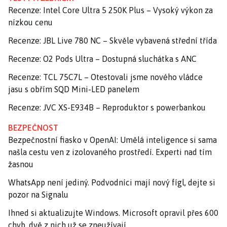
Recenze: Intel Core Ultra 5 250K Plus – Vysoký výkon za
nízkou cenu
Recenze: JBL Live 780 NC – Skvěle vybavená střední třída
Recenze: O2 Pods Ultra – Dostupná sluchátka s ANC
Recenze: TCL 75C7L – Otestovali jsme nového vládce
jasu s obřím SQD Mini-LED panelem
Recenze: JVC XS-E934B – Reproduktor s powerbankou
BEZPEČNOST
Bezpečnostní fiasko v OpenAI: Umělá inteligence si sama
našla cestu ven z izolovaného prostředí. Experti nad tím
žasnou
WhatsApp není jediný. Podvodníci mají nový fígl, dejte si
pozor na Signalu
Ihned si aktualizujte Windows. Microsoft opravil přes 600
chyb, dvě z nich už se zneužívají