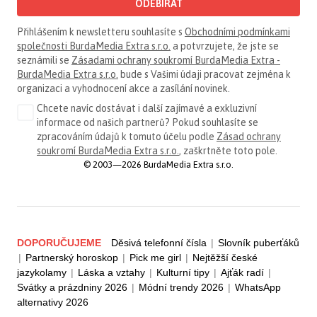
ODEBÍRAT
Přihlášením k newsletteru souhlasíte s
Obchodními podmínkami
společnosti BurdaMedia Extra s.r.o.
a potvrzujete, že jste se
seznámili se
Zásadami ochrany soukromí BurdaMedia Extra -
BurdaMedia Extra s.r.o.
bude s Vašimi údaji pracovat zejména k
organizaci a vyhodnocení akce a zasílání novinek.
Chcete navíc dostávat i další zajímavé a exkluzivní
informace od našich partnerů? Pokud souhlasíte se
zpracováním údajů k tomuto účelu podle
Zásad ochrany
soukromí BurdaMedia Extra s.r.o.
, zaškrtněte toto pole.
© 2003—2026 BurdaMedia Extra s.r.o.
DOPORUČUJEME
Děsivá telefonní čísla
|
Slovník puberťáků
|
Partnerský horoskop
|
Pick me girl
|
Nejtěžší české
jazykolamy
|
Láska a vztahy
|
Kulturní tipy
|
Ajťák radí
|
Svátky a prázdniny 2026
|
Módní trendy 2026
|
WhatsApp
alternativy 2026