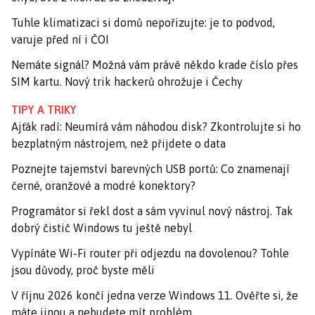
Tuhle klimatizaci si domů nepořizujte: je to podvod,
varuje před ní i ČOI
Nemáte signál? Možná vám právě někdo krade číslo přes
SIM kartu. Nový trik hackerů ohrožuje i Čechy
TIPY A TRIKY
Ajťák radí: Neumírá vám náhodou disk? Zkontrolujte si ho
bezplatným nástrojem, než přijdete o data
Poznejte tajemství barevných USB portů: Co znamenají
černé, oranžové a modré konektory?
Programátor si řekl dost a sám vyvinul nový nástroj. Tak
dobrý čistič Windows tu ještě nebyl
Vypínáte Wi-Fi router při odjezdu na dovolenou? Tohle
jsou důvody, proč byste měli
V říjnu 2026 končí jedna verze Windows 11. Ověřte si, že
máte jinou a nebudete mít problém