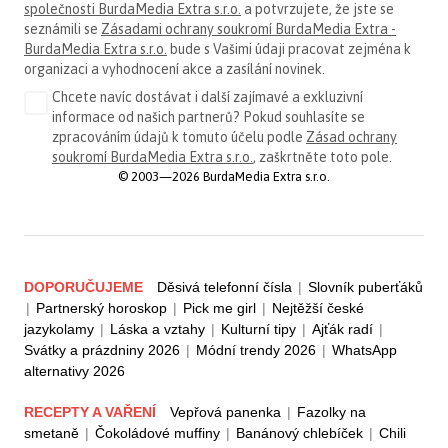
společnosti BurdaMedia Extra s.r.o.
a potvrzujete, že jste se
seznámili se
Zásadami ochrany soukromí BurdaMedia Extra -
BurdaMedia Extra s.r.o.
bude s Vašimi údaji pracovat zejména k
organizaci a vyhodnocení akce a zasílání novinek.
Chcete navíc dostávat i další zajímavé a exkluzivní
informace od našich partnerů? Pokud souhlasíte se
zpracováním údajů k tomuto účelu podle
Zásad ochrany
soukromí BurdaMedia Extra s.r.o.
, zaškrtněte toto pole.
© 2003—2026 BurdaMedia Extra s.r.o.
DOPORUČUJEME
Děsivá telefonní čísla
|
Slovník puberťáků
|
Partnerský horoskop
|
Pick me girl
|
Nejtěžší české
jazykolamy
|
Láska a vztahy
|
Kulturní tipy
|
Ajťák radí
|
Svátky a prázdniny 2026
|
Módní trendy 2026
|
WhatsApp
alternativy 2026
RECEPTY A VAŘENÍ
Vepřová panenka
|
Fazolky na
smetaně
|
Čokoládové muffiny
|
Banánový chlebíček
|
Chili