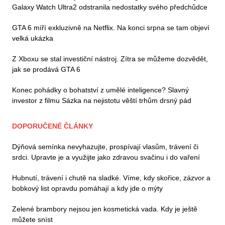
Galaxy Watch Ultra2 odstranila nedostatky svého předchůdce
GTA 6 míří exkluzivně na Netflix. Na konci srpna se tam objeví
velká ukázka
Z Xboxu se stal investiční nástroj. Zítra se můžeme dozvědět,
jak se prodává GTA 6
Konec pohádky o bohatství z umělé inteligence? Slavný
investor z filmu Sázka na nejistotu věští trhům drsný pád
DOPORUČENÉ ČLÁNKY
Dýňová semínka nevyhazujte, prospívají vlasům, trávení či
srdci. Upravte je a využijte jako zdravou svačinu i do vaření
Hubnutí, trávení i chutě na sladké. Víme, kdy skořice, zázvor a
bobkový list opravdu pomáhají a kdy jde o mýty
Zelené brambory nejsou jen kosmetická vada. Kdy je ještě
můžete sníst