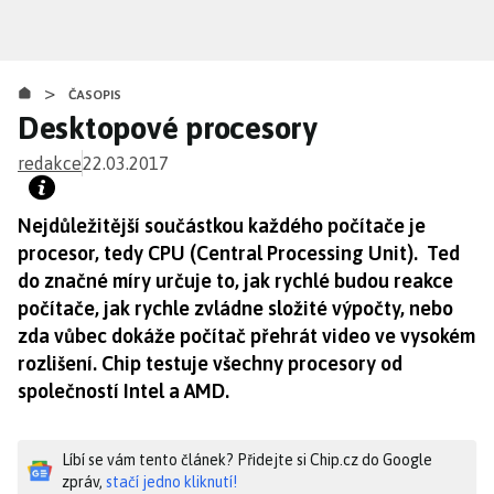
Přejít
k
hlavnímu
>
obsahu
ČASOPIS
Desktopové procesory
redakce
22.03.2017
Nejdůležitější součástkou každého počítače je
procesor, tedy CPU (Central Processing Unit). Ted
do značné míry určuje to, jak rychlé budou reakce
počítače, jak rychle zvládne složité výpočty, nebo
zda vůbec dokáže počítač přehrát video ve vysokém
rozlišení. Chip testuje všechny procesory od
společností Intel a AMD.
Líbí se vám tento článek? Přidejte si Chip.cz do Google
zpráv,
stačí jedno kliknutí!