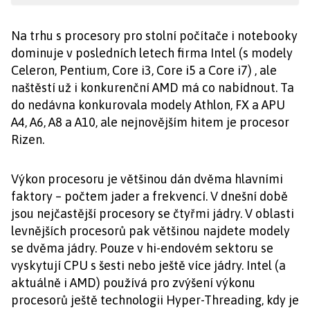
Na trhu s procesory pro stolní počítače i notebooky
dominuje v posledních letech firma Intel (s modely
Celeron, Pentium, Core i3, Core i5 a Core i7) , ale
naštěstí už i konkurenční AMD má co nabídnout. Ta
do nedávna konkurovala modely Athlon, FX a APU
A4, A6, A8 a A10, ale nejnovějším hitem je procesor
Rizen.
Výkon procesoru je většinou dán dvěma hlavními
faktory – počtem jader a frekvencí. V dnešní době
jsou nejčastější procesory se čtyřmi jádry. V oblasti
levnějších procesorů pak většinou najdete modely
se dvěma jádry. Pouze v hi-endovém sektoru se
vyskytují CPU s šesti nebo ještě více jádry. Intel (a
aktuálně i AMD) používá pro zvýšení výkonu
procesorů ještě technologii Hyper-Threading, kdy je