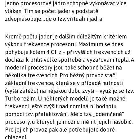
jedno procesorové jádro schopné vykonávat více
vláken. Tím se počet jader v podstatě
zdvojnásobuje. Jde o tzv. virtuální jádra.
Kromě počtu jader je dalším důležitým kritériem
výkonu frekvence procesoru. Maximum se dnes
pohybuje kolem 4 GHz – při vyšších frekvencích už
dochází k příliš velké spotřebě a vyzařování tepla. A
moderní procesory jsou také schopné běžet na
několika frekvencích. Pro běžný provoz stačí
základní frekvence, která se v případě nutnosti
(vyšší zátěže) na nějakou dobu zvýší – využije se tzv.
Turbo režim. U některých modelů je také možné
frekvenci ještě zvýšit nad nominální hodnotu
pomocí tzv. přetaktování. Jde o tzv. „odemčené“
procesory, u kterých je možné měnit jejich násobič.
Pro jejich provoz pak ale potřebujete dobré
chlazení.