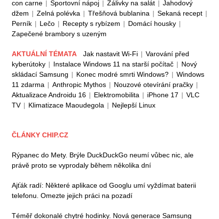
con carne
|
Sportovní nápoj
|
Zálivky na salát
|
Jahodový
džem
|
Zelná polévka
|
Třešňová bublanina
|
Sekaná recept
|
Perník
|
Lečo
|
Recepty s rybízem
|
Domácí housky
|
Zapečené brambory s uzeným
AKTUÁLNÍ TÉMATA
Jak nastavit Wi-Fi
|
Varování před
kyberútoky
|
Instalace Windows 11 na starší počítač
|
Nový
skládací Samsung
|
Konec modré smrti Windows?
|
Windows
11 zdarma
|
Anthropic Mythos
|
Nouzové otevírání pračky
|
Aktualizace Androidu 16
|
Elektromobilita
|
iPhone 17
|
VLC
TV
|
Klimatizace Maoudegola
|
Nejlepší Linux
ČLÁNKY CHIP.CZ
Rýpanec do Mety. Brýle DuckDuckGo neumí vůbec nic, ale
právě proto se vyprodaly během několika dní
Ajťák radí: Některé aplikace od Googlu umí vyždímat baterii
telefonu. Omezte jejich práci na pozadí
Téměř dokonalé chytré hodinky. Nová generace Samsung