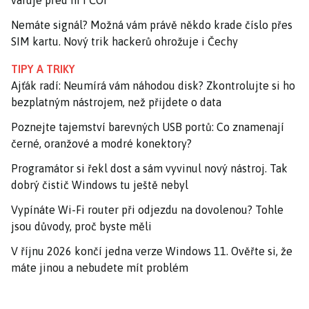
varuje před ní i ČOI
Nemáte signál? Možná vám právě někdo krade číslo přes
SIM kartu. Nový trik hackerů ohrožuje i Čechy
TIPY A TRIKY
Ajťák radí: Neumírá vám náhodou disk? Zkontrolujte si ho
bezplatným nástrojem, než přijdete o data
Poznejte tajemství barevných USB portů: Co znamenají
černé, oranžové a modré konektory?
Programátor si řekl dost a sám vyvinul nový nástroj. Tak
dobrý čistič Windows tu ještě nebyl
Vypínáte Wi-Fi router při odjezdu na dovolenou? Tohle
jsou důvody, proč byste měli
V říjnu 2026 končí jedna verze Windows 11. Ověřte si, že
máte jinou a nebudete mít problém